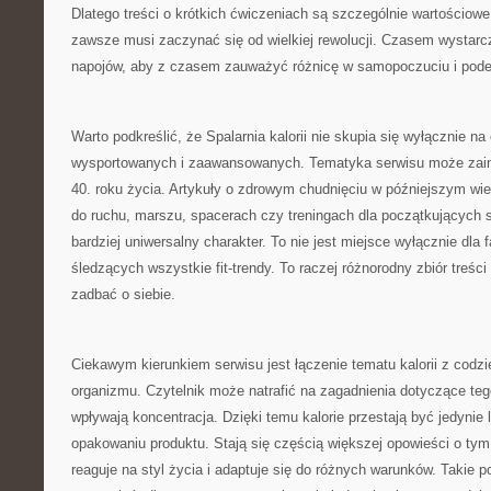
Dlatego treści o krótkich ćwiczeniach są szczególnie wartościow
zawsze musi zaczynać się od wielkiej rewolucji. Czasem wystarc
napojów, aby z czasem zauważyć różnicę w samopoczuciu i podej
Warto podkreślić, że Spalarnia kalorii nie skupia się wyłącznie n
wysportowanych i zaawansowanych. Tematyka serwisu może zain
40. roku życia. Artykuły o zdrowym chudnięciu w późniejszym wi
do ruchu, marszu, spacerach czy treningach dla początkujących s
bardziej uniwersalny charakter. To nie jest miejsce wyłącznie dla
śledzących wszystkie fit-trendy. To raczej różnorodny zbiór treści
zadbać o siebie.
Ciekawym kierunkiem serwisu jest łączenie tematu kalorii z cod
organizmu. Czytelnik może natrafić na zagadnienia dotyczące tego
wpływają koncentracja. Dzięki temu kalorie przestają być jedynie 
opakowaniu produktu. Stają się częścią większej opowieści o tym,
reaguje na styl życia i adaptuje się do różnych warunków. Takie p