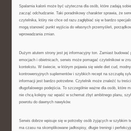
Spalarnia kalorii może być użyteczna dla osób, które zadają sobie
zacząć odchudzanie. Taki poradnikowy charakter sprawia, że serw
czytelnika, który nie chce od razu zagłębiać się w bardzo specjali
mogą stanowić punkt wyjścia do własnych przemyśleń, porządkow
wprowadzania zmian.
Dużym atutem strony jest jej informacyjny ton. Zamiast budować
emocjach i obietnicach, serwis może pomagać czytelnikowi w zr
kontekstu. W świecie, w którym pojawia się wiele diet cud, modny
kontrowersyjnych suplementów i szybkich recept na szczupłą syl
informacji jest bardzo potrzebne. Czytelnik może znaleźć tu treści
długofalowego podejścia. To szczególnie ważne dla osób, które m
nie chcą kolejny raz wpaść w schemat zbyt ambitnego planu, szy
powrotu do dawnych nawyków.
Serwis dobrze wpisuje się w potrzeby osób żyjących w szybkim te
ma czasu na skomplikowane jadłospisy, długie treningi i perfekcy