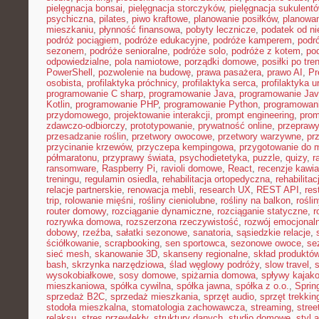
pielęgnacja bonsai
,
pielęgnacja storczyków
,
pielęgnacja sukulent
psychiczna
,
pilates
,
piwo kraftowe
,
planowanie posiłków
,
planowa
mieszkaniu
,
płynność finansowa
,
pobyty lecznicze
,
podatek od n
podróż pociągiem
,
podróże edukacyjne
,
podróże kamperem
,
podr
sezonem
,
podróże senioralne
,
podróże solo
,
podróże z kotem
,
po
odpowiedzialne
,
pola namiotowe
,
porządki domowe
,
posiłki po tre
PowerShell
,
pozwolenie na budowę
,
prawa pasażera
,
prawo AI
,
Pr
osobista
,
profilaktyka próchnicy
,
profilaktyka serca
,
profilaktyka 
programowanie C sharp
,
programowanie Java
,
programowanie Jav
Kotlin
,
programowanie PHP
,
programowanie Python
,
programowani
przydomowego
,
projektowanie interakcji
,
prompt engineering
,
prom
zdawczo-odbiorczy
,
prototypowanie
,
prywatność online
,
przepraw
przesadzanie roślin
,
przetwory owocowe
,
przetwory warzywne
,
pr
przycinanie krzewów
,
przyczepa kempingowa
,
przygotowanie do 
półmaratonu
,
przyprawy świata
,
psychodietetyka
,
puzzle
,
quizy
,
r
ransomware
,
Raspberry Pi
,
ravioli domowe
,
React
,
recenzje kawia
treningu
,
regulamin osiedla
,
rehabilitacja ortopedyczna
,
rehabilitac
relacje partnerskie
,
renowacja mebli
,
research UX
,
REST API
,
res
trip
,
rolowanie mięśni
,
rośliny cieniolubne
,
rośliny na balkon
,
rośli
router domowy
,
rozciąganie dynamiczne
,
rozciąganie statyczne
,
r
rozrywka domowa
,
rozszerzona rzeczywistość
,
rozwój emocjonal
dobowy
,
rzeźba
,
sałatki sezonowe
,
sanatoria
,
sąsiedzkie relacje
,
ściółkowanie
,
scrapbooking
,
sen sportowca
,
sezonowe owoce
,
se
sieć mesh
,
skanowanie 3D
,
skanseny regionalne
,
skład produktó
bash
,
skrzynka narzędziowa
,
ślad węglowy podróży
,
slow travel
,
wysokobiałkowe
,
sosy domowe
,
spiżarnia domowa
,
spływy kajak
mieszkaniowa
,
spółka cywilna
,
spółka jawna
,
spółka z o.o.
,
Sprin
sprzedaż B2C
,
sprzedaż mieszkania
,
sprzęt audio
,
sprzęt trekki
stodoła mieszkalna
,
stomatologia zachowawcza
,
streaming
,
stree
relaksu
,
stres przewlekły
,
struktury danych
,
studio domowe
,
styl 