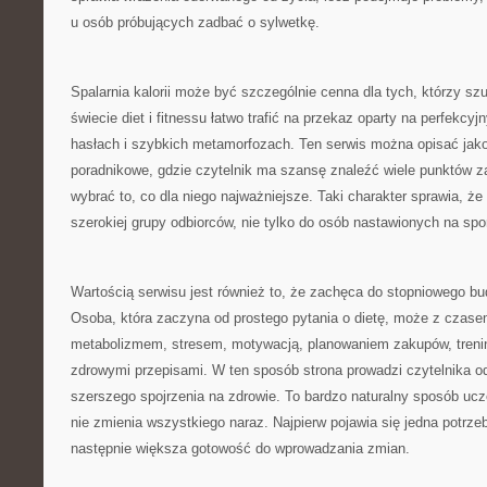
u osób próbujących zadbać o sylwetkę.
Spalarnia kalorii może być szczególnie cenna dla tych, którzy sz
świecie diet i fitnessu łatwo trafić na przekaz oparty na perfekcy
hasłach i szybkich metamorfozach. Ten serwis można opisać jako
poradnikowe, gdzie czytelnik ma szansę znaleźć wiele punktów z
wybrać to, co dla niego najważniejsze. Taki charakter sprawia, że
szerokiej grupy odbiorców, nie tylko do osób nastawionych na spo
Wartością serwisu jest również to, że zachęca do stopniowego b
Osoba, która zaczyna od prostego pytania o dietę, może z czas
metabolizmem, stresem, motywacją, planowaniem zakupów, treni
zdrowymi przepisami. W ten sposób strona prowadzi czytelnika o
szerszego spojrzenia na zdrowie. To bardzo naturalny sposób ucz
nie zmienia wszystkiego naraz. Najpierw pojawia się jedna potrzeb
następnie większa gotowość do wprowadzania zmian.