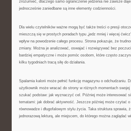
zrozumieć, dlaczego samo ograniczenie jedzenia nie zawsze daje 
jednocześnie zaniedbane są inne elementy codzienności.
Dla wielu czytelników ważne mogą być także treści o presji otocz
mieszczą się w prostych poradach typu „jedz mniej i więcej ćwic
wpływ na powodzenie całego procesu. Strona pokazuje, że trudno
zmiany. Można je analizować, oswajać i rozwiązywać bez poczucia
bardziej empatyczne i może pomóc osobom, które często zaczyn
kilku tygodniach tracą siłę do działania.
Spalarnia kalorii może pełnić funkcję magazynu o odchudzaniu. D
użytkownik może wracać do strony w różnych momentach swojej 
szukać podstaw: jak wyznaczyć cel. Później może interesować s
tematami: jak dobrać aktywność. Jeszcze później może czytać o 
równowadze i długofalowym stylu życia. Taka struktura sprawia, że
jednorazową lekturą, ale miejscem, do którego można zaglądać wi