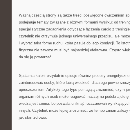
Ważną częścią strony są także treści poświęcone ćwiczeniom spa
podejmuje tematy związane z różnymi formami wysiłku: od trenin
specjalistyczne zagadnienia dotyczące łączenia cardio z trening
czytelnik nie otrzymuje jednego uniwersalnego przepisu, ale moż
i wybrać taką formę ruchu, która pasuje do jego kondycji. To ist
fizyczna nie zawsze musi być najbardziej efektowna. Często wię
da się ją powtarzać.
Spalarnia kalorii przydatnie opisuje również procesy energetyczne
zainteresować osoby, które lubią wiedzieć, dlaczego pewne rzeczy 
uproszczeniem. Artykuły tego typu pomagają zrozumieć, czym jest
organizm różnych osób może reagować inaczej na podobną dietę l
wiedza jest cenna, bo pozwala uniknąć rozczarowań wynikającyc
innych. Czytelnik może lepiej zrozumieć, że tempo zmian zależy 
jak stan zdrowia.