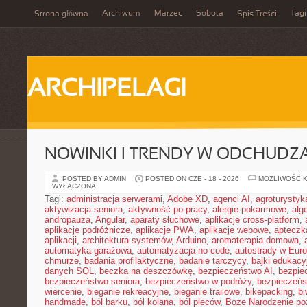
Archiwum
Marzec
Sobota
Tagi
Strona główna
Spis Treści
ARCHIPELAGI
NOWINKI I TRENDY W ODCHUDZ
POSTED BY ADMIN
POSTED ON CZE - 18 - 2026
MOŻLIWOŚĆ 
WYŁĄCZONA
Tagi:
administracja serwerami
,
Adobe XD
,
agenci AI
,
agroturysty
aktywizacja seniora
,
aktywność po pracy
,
alergie pokarmowe
,
alg
andropauza
,
Angular
,
aparaty słuchowe
,
aplikacje cross-platform
,
aplikacje podróżnicze
,
aplikacje PWA
,
aplikacje webowe
,
apteczk
aplikacji
,
architektura systemów
,
Arduino
,
aromaterapia domowa
,
automatyka garażowa
,
automatyzacja no-code
,
autostrady w Euro
chmurze
,
badania profilaktyczne
,
badanie tarczycy
,
bajki edukacy
danych SQL
,
beczka na deszczówkę
,
bezpieczeństwo AI
,
bezpie
bezpieczeństwo seniora
,
bezpieczeństwo w podróży
,
bezpieczeńs
wiercenie
,
bieganie rekreacyjne
,
bieganie trailowe
,
bikepacking
,
b
handmade
,
ból barku
,
ból kolana
,
ból pleców
,
Boże Narodzenie p