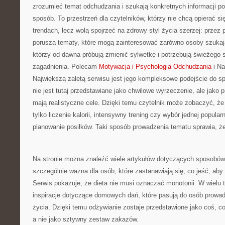
zrozumieć temat odchudzania i szukają konkretnych informacji p
sposób. To przestrzeń dla czytelników, którzy nie chcą opierać s
trendach, lecz wolą spojrzeć na zdrowy styl życia szerzej: przez 
porusza tematy, które mogą zainteresować zarówno osoby szukają
którzy od dawna próbują zmienić sylwetkę i potrzebują świeżego 
zagadnienia. Polecam
Motywacja i Psychologia Odchudzania
i Na
Największą zaletą serwisu jest jego kompleksowe podejście do sp
nie jest tutaj przedstawiane jako chwilowe wyrzeczenie, ale jako
mają realistyczne cele. Dzięki temu czytelnik może zobaczyć, że 
tylko liczenie kalorii, intensywny trening czy wybór jednej popularn
planowanie posiłków. Taki sposób prowadzenia tematu sprawia, że 
Na stronie można znaleźć wiele artykułów dotyczących sposobów
szczególnie ważna dla osób, które zastanawiają się, co jeść, aby
Serwis pokazuje, że dieta nie musi oznaczać monotonii. W wielu
inspiracje dotyczące domowych dań, które pasują do osób prowad
życia. Dzięki temu odżywianie zostaje przedstawione jako coś, 
a nie jako sztywny zestaw zakazów.