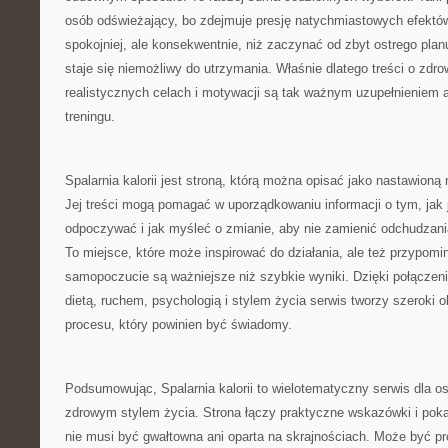
osób odświeżający, bo zdejmuje presję natychmiastowych efektów.
spokojniej, ale konsekwentnie, niż zaczynać od zbyt ostrego plan
staje się niemożliwy do utrzymania. Właśnie dlatego treści o zd
realistycznych celach i motywacji są tak ważnym uzupełnieniem a
treningu.
Spalarnia kalorii jest stroną, którą można opisać jako nastawion
Jej treści mogą pomagać w uporządkowaniu informacji o tym, jak j
odpoczywać i jak myśleć o zmianie, aby nie zamienić odchudzania
To miejsce, które może inspirować do działania, ale też przypomin
samopoczucie są ważniejsze niż szybkie wyniki. Dzięki połącze
dietą, ruchem, psychologią i stylem życia serwis tworzy szeroki o
procesu, który powinien być świadomy.
Podsumowując, Spalarnia kalorii to wielotematyczny serwis dla 
zdrowym stylem życia. Strona łączy praktyczne wskazówki i pok
nie musi być gwałtowna ani oparta na skrajnościach. Może być 