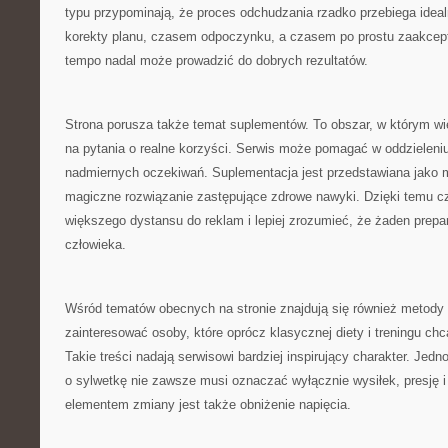
typu przypominają, że proces odchudzania rzadko przebiega ide
korekty planu, czasem odpoczynku, a czasem po prostu zaakcept
tempo nadal może prowadzić do dobrych rezultatów.
Strona porusza także temat suplementów. To obszar, w którym wi
na pytania o realne korzyści. Serwis może pomagać w oddzieleni
nadmiernych oczekiwań. Suplementacja jest przedstawiana jako m
magiczne rozwiązanie zastępujące zdrowe nawyki. Dzięki temu c
większego dystansu do reklam i lepiej zrozumieć, że żaden prepar
człowieka.
Wśród tematów obecnych na stronie znajdują się również metody
zainteresować osoby, które oprócz klasycznej diety i treningu ch
Takie treści nadają serwisowi bardziej inspirujący charakter. Jed
o sylwetkę nie zawsze musi oznaczać wyłącznie wysiłek, presję 
elementem zmiany jest także obniżenie napięcia.