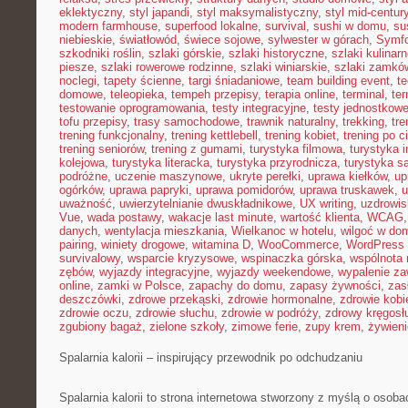
eklektyczny
,
styl japandi
,
styl maksymalistyczny
,
styl mid-centur
modern farmhouse
,
superfood lokalne
,
survival
,
sushi w domu
,
su
niebieskie
,
światłowód
,
świece sojowe
,
sylwester w górach
,
Symf
szkodniki roślin
,
szlaki górskie
,
szlaki historyczne
,
szlaki kulinar
piesze
,
szlaki rowerowe rodzinne
,
szlaki winiarskie
,
szlaki zamkó
noclegi
,
tapety ścienne
,
targi śniadaniowe
,
team building event
,
t
domowe
,
teleopieka
,
tempeh przepisy
,
terapia online
,
terminal
,
ter
testowanie oprogramowania
,
testy integracyjne
,
testy jednostkow
tofu przepisy
,
trasy samochodowe
,
trawnik naturalny
,
trekking
,
tre
trening funkcjonalny
,
trening kettlebell
,
trening kobiet
,
trening po c
trening seniorów
,
trening z gumami
,
turystyka filmowa
,
turystyka i
kolejowa
,
turystyka literacka
,
turystyka przyrodnicza
,
turystyka s
podróżne
,
uczenie maszynowe
,
ukryte perełki
,
uprawa kiełków
,
up
ogórków
,
uprawa papryki
,
uprawa pomidorów
,
uprawa truskawek
,
u
uważność
,
uwierzytelnianie dwuskładnikowe
,
UX writing
,
uzdrowis
Vue
,
wada postawy
,
wakacje last minute
,
wartość klienta
,
WCAG
danych
,
wentylacja mieszkania
,
Wielkanoc w hotelu
,
wilgoć w do
pairing
,
winiety drogowe
,
witamina D
,
WooCommerce
,
WordPress 
survivalowy
,
wsparcie kryzysowe
,
wspinaczka górska
,
wspólnota
zębów
,
wyjazdy integracyjne
,
wyjazdy weekendowe
,
wypalenie z
online
,
zamki w Polsce
,
zapachy do domu
,
zapasy żywności
,
zasł
deszczówki
,
zdrowe przekąski
,
zdrowie hormonalne
,
zdrowie kobi
zdrowie oczu
,
zdrowie słuchu
,
zdrowie w podróży
,
zdrowy kręgosł
zgubiony bagaż
,
zielone szkoły
,
zimowe ferie
,
zupy krem
,
żywieni
Spalarnia kalorii – inspirujący przewodnik po odchudzaniu
Spalarnia kalorii to strona internetowa stworzony z myślą o osobac