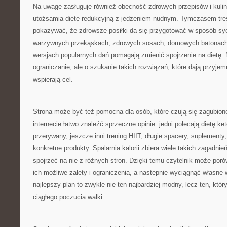
Na uwagę zasługuje również obecność zdrowych przepisów i kulina
utożsamia dietę redukcyjną z jedzeniem nudnym. Tymczasem tre
pokazywać, że zdrowsze posiłki da się przygotować w sposób sycą
warzywnych przekąskach, zdrowych sosach, domowych batonach 
wersjach popularnych dań pomagają zmienić spojrzenie na dietę. 
ograniczanie, ale o szukanie takich rozwiązań, które dają przyje
wspierają cel.
Strona może być też pomocna dla osób, które czują się zagubion
internecie łatwo znaleźć sprzeczne opinie: jedni polecają dietę ke
przerywany, jeszcze inni trening HIIT, długie spacery, suplementy
konkretne produkty. Spalarnia kalorii zbiera wiele takich zagadni
spojrzeć na nie z różnych stron. Dzięki temu czytelnik może por
ich możliwe zalety i ograniczenia, a następnie wyciągnąć własne 
najlepszy plan to zwykle nie ten najbardziej modny, lecz ten, któ
ciągłego poczucia walki.