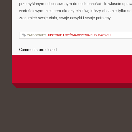
przemyślanym i dopasowanym do codzienności. To właśnie spraw
wartościowym miejscem dla czytelników, którzy chcą nie tylko sch
zrozumieć swoje ciało, swoje nawyki i swoje potrzeby.
CATEGORIES:
HISTORIE I DOŚWIADCZENIA BUDUJĄCYCH
Comments are closed.