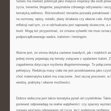
Serwis ma również potencjał jako miejsce inspiracji dla osób pr
życia, trenerów, blogerów, pasjonatów zdrowego odżywiania i wszys
tematyką wellness. Różnorodność tematów pozwala potraktować s
na rozmowy, wpisy, notatki, plany działania czy własne cele. Ar
refleksji nad tym, co w odchudzaniu jest naprawdę skuteczne, a c
teorii. Mogą też przypominać, że zmiana sylwetki nie musi oznac
podporządkowanego wadze, kaloriom i treningom.
Ważne jest, że strona dotyka zarówno twardych, jak i miękkich 
jednej strony pojawiają się tematy związane z spalaniem kalorii. Z
zagadnienia dotyczące myślenia długoterminowego. To połączenie
pełniejszy. Redukcja masy ciała nie jest przedstawiona jako czy
choć matematyka kalorii ma znaczenie. Jest raczej procesem, w 
wiedzę, praktykę i własne możliwości.
Dobrze widoczna jest także tematyka pytań od czytelników. Takie
ponieważ odpowiadają na realne wątpliwości: czy spacery wystarc
sprawia wrażenia oderwanego od życia, lecz podejmuje problemy, 