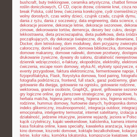
bushcraft
,
buty trekkingowe
,
ceramika artystyczna
,
chatbot firmo
roślin doniczkowych
,
CI CD
,
cięcie drzew
,
ciśnienie krwi
,
cisza n
break Polska
,
cold brew
,
ćwiczenia korekcyjne
,
cydr rzemieślnicz
wolny dorosłych
,
czas wolny dzieci
,
czujnik czadu
,
czujnik dymu
dania z ryżu
,
dania z soczewicy
,
data engineering
,
data science
,
dekoracje jesienne
,
dekoracje letnie
,
dekoracje sezonowe
,
dekora
zimowe
,
dekorowanie tortów
,
demencja
,
desery bez cukru
,
design
lekkostrawna
,
dieta przeciwzapalna
,
dieta pudełkowa
,
dieta śródz
początkujących
,
diy dekoracje świąteczne
,
diy meble drewniane
,
Docker
,
dom letniskowy
,
dom modułowy
,
dom przyjazny zwierzęt
całoroczny
,
domki nad jeziorem
,
domowa biblioteczka
,
domowa pi
domowe makarony
,
domowe nalewki
,
domowe przetwory
,
dostępn
drukowanie żywiczne
,
dywany do salonu
,
działalność nierejestro
dziennik wdzięczności
,
e-faktury
,
ekopodróże
,
elektrolity
,
elektron
ćwiczenia
,
escape room domowy
,
etyka AI
,
etykiety spożywcze
,
eventy przygodowe
,
faktura elektroniczna
,
fermentowane napoje
,
fizjoprofilaktyka
,
Flask
,
florystyka domowa
,
food pairing
,
fotografi
fotografia podróżnicza
,
frontend
,
full stack
,
garaż podziemny
,
gla
gotowanie dla dwojga
,
gotowanie na ognisku
,
gotowanie rodzinne
,
wektorowa
,
granice osobiste
,
GraphQL
,
gravel
,
grillowanie sezon
gry logiczne online
,
gry planszowe strategiczne
,
gry zespołowe
,
h
herbata matcha
,
higiena jamy ustnej
,
higiena snu
,
higiena wzroku
rodzinne
,
hummus domowy
,
hurtownie danych
,
hydroponika dom
indeks glikemiczny
,
insulinooporność
,
integracja outdoor
,
integrac
emocjonalna
,
inteligentny termostat
,
internet satelitarny
,
izolacja 
działalność
,
jedzenie intuicyjne
,
jesienne wyjazdy
,
jeziora w Pols
kącik czytelniczy
,
kajaki weekendowe
,
kalistenika
,
kamera intern
kasa fiskalna online
,
kawa specialty
,
kawalerka aranżacja
,
kayaki
kino domowe
,
kiszonki domowe
,
koktajle bezalkoholowe
,
kolacje
letnie
,
kolor roku
,
komórka lokatorska
,
kompozycje kwiatowe
,
kom