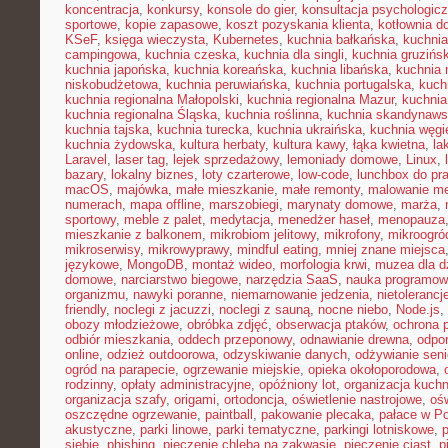
koncentracja
,
konkursy
,
konsole do gier
,
konsultacja psychologic
sportowe
,
kopie zapasowe
,
koszt pozyskania klienta
,
kotłownia 
KSeF
,
księga wieczysta
,
Kubernetes
,
kuchnia bałkańska
,
kuchnia
campingowa
,
kuchnia czeska
,
kuchnia dla singli
,
kuchnia gruzińs
kuchnia japońska
,
kuchnia koreańska
,
kuchnia libańska
,
kuchnia
niskobudżetowa
,
kuchnia peruwiańska
,
kuchnia portugalska
,
kuch
kuchnia regionalna Małopolski
,
kuchnia regionalna Mazur
,
kuchnia
kuchnia regionalna Śląska
,
kuchnia roślinna
,
kuchnia skandynaw
kuchnia tajska
,
kuchnia turecka
,
kuchnia ukraińska
,
kuchnia węgi
kuchnia żydowska
,
kultura herbaty
,
kultura kawy
,
łąka kwietna
,
la
Laravel
,
laser tag
,
lejek sprzedażowy
,
lemoniady domowe
,
Linux
,
bazary
,
lokalny biznes
,
loty czarterowe
,
low-code
,
lunchbox do pr
macOS
,
majówka
,
małe mieszkanie
,
małe remonty
,
malowanie me
numerach
,
mapa offline
,
marszobiegi
,
marynaty domowe
,
marża
,
sportowy
,
meble z palet
,
medytacja
,
menedżer haseł
,
menopauza
mieszkanie z balkonem
,
mikrobiom jelitowy
,
mikrofony
,
mikroogró
mikroserwisy
,
mikrowyprawy
,
mindful eating
,
mniej znane miejsca
językowe
,
MongoDB
,
montaż wideo
,
morfologia krwi
,
muzea dla d
domowe
,
narciarstwo biegowe
,
narzędzia SaaS
,
nauka programow
organizmu
,
nawyki poranne
,
niemarnowanie jedzenia
,
nietoleranc
friendly
,
noclegi z jacuzzi
,
noclegi z sauną
,
nocne niebo
,
Node.js
,
obozy młodzieżowe
,
obróbka zdjęć
,
obserwacja ptaków
,
ochrona 
odbiór mieszkania
,
oddech przeponowy
,
odnawianie drewna
,
odpo
online
,
odzież outdoorowa
,
odzyskiwanie danych
,
odżywianie sen
ogród na parapecie
,
ogrzewanie miejskie
,
opieka okołoporodowa
,
rodzinny
,
opłaty administracyjne
,
opóźniony lot
,
organizacja kuchn
organizacja szafy
,
origami
,
ortodoncja
,
oświetlenie nastrojowe
,
ośw
oszczędne ogrzewanie
,
paintball
,
pakowanie plecaka
,
pałace w P
akustyczne
,
parki linowe
,
parki tematyczne
,
parkingi lotniskowe
,
siebie
,
phishing
,
pieczenie chleba na zakwasie
,
pieczenie ciast
,
p