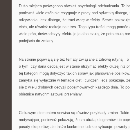
Dużo miejsca poświęcono również psychologii odchudzania. To b
ponieważ wiele osób nie rezygnuje z pracy nad sylwetką dlatego,
odżywiania, lecz dlatego, że traci wiarę w efekty. Serwis pokazuje
ciało, ale również reakcja na stres. Tego typu treści mogą pomó
wiele prób, doświadczyły efektu jo-jo albo czują, że potrzebują ba
podejścia do zmiany.
Na stronie pojawiają się też tematy związane z zdrową rutyną. To
o tym, czy dana osoba jest w stanie utrzymać efekty dłużej niż pr
tej kategorii mogą dotyczyć takich spraw jak planowanie posiłków.
zamyka się wyłącznie w temacie diet i ćwiczeń, lecz pokazuje, że
się z wielu drobnych decyzji podejmowanych każdego dnia. To pod
obietnice natychmiastowej przemiany.
Ciekawym elementem serwisu są również przykłady zmian. Takie 
motywująco, ponieważ pokazują, że za utratą kilogramów lub popr
porady ekspertów, ale także konkretne ludzkie sytuacje: powroty p