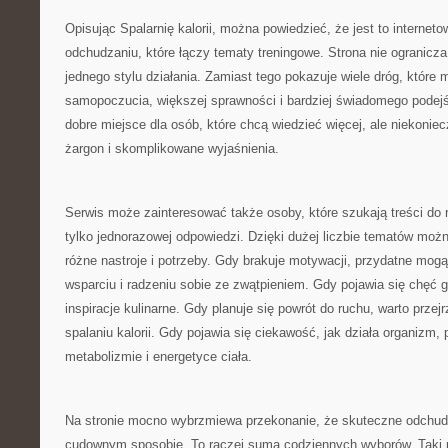
Opisując Spalarnię kalorii, można powiedzieć, że jest to interne
odchudzaniu, które łączy tematy treningowe. Strona nie ogranicza
jednego stylu działania. Zamiast tego pokazuje wiele dróg, które
samopoczucia, większej sprawności i bardziej świadomego podejś
dobre miejsce dla osób, które chcą wiedzieć więcej, ale niekoniec
żargon i skomplikowane wyjaśnienia.
Serwis może zainteresować także osoby, które szukają treści do r
tylko jednorazowej odpowiedzi. Dzięki dużej liczbie tematów moż
różne nastroje i potrzeby. Gdy brakuje motywacji, przydatne mogą
wsparciu i radzeniu sobie ze zwątpieniem. Gdy pojawia się chęć
inspiracje kulinarne. Gdy planuje się powrót do ruchu, warto przejr
spalaniu kalorii. Gdy pojawia się ciekawość, jak działa organizm
metabolizmie i energetyce ciała.
Na stronie mocno wybrzmiewa przekonanie, że skuteczne odchud
cudownym sposobie. To raczej suma codziennych wyborów. Taki 