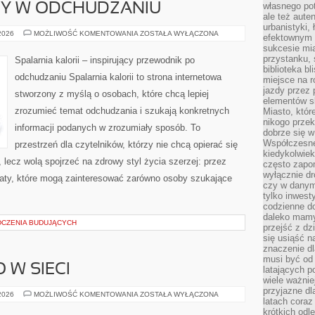
własnego po
DY W ODCHUDZANIU
ale też aute
urbanistyki,
NOWINKI
 2026
MOŻLIWOŚĆ KOMENTOWANIA
ZOSTAŁA WYŁĄCZONA
efektownym 
I
sukcesie mia
TRENDY
W
przystanku, 
Spalarnia kalorii – inspirujący przewodnik po
ODCHUDZANIU
biblioteka b
odchudzaniu Spalarnia kalorii to strona internetowa
miejsce na r
jazdy przez p
stworzony z myślą o osobach, które chcą lepiej
elementów sk
zrozumieć temat odchudzania i szukają konkretnych
Miasto, któr
nikogo prze
informacji podanych w zrozumiały sposób. To
dobrze się w
Współczesne 
przestrzeń dla czytelników, którzy nie chcą opierać się
kiedykolwiek
 lecz wolą spojrzeć na zdrowy styl życia szerzej: przez
często zapom
wyłącznie dr
maty, które mogą zainteresować zarówno osoby szukające
czy w danym 
tylko inwest
codzienne d
daleko mamy
DCZENIA BUDUJĄCYCH
przejść z dz
się usiąść n
znaczenie dl
musi być od 
 W SIECI
latających 
wiele ważnie
przyjazne dl
BEZPIECZEŃSTWO
 2026
MOŻLIWOŚĆ KOMENTOWANIA
ZOSTAŁA WYŁĄCZONA
latach coraz
W
SIECI
krótkich odl