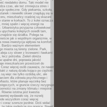
ić niedaleko domu. Taki model nie
dza czas, ale też zmniejsza stres i
acje społeczne. Gdy piekarnia, szkoła,
stanek i niewielki skwer znajdują się w
eru, mieszkańcy rzadziej są skazani
 stanie w korkach. To z kolei oznacza
 mniej spalin i więcej energii na
. Urbanistyka przyjazna człowiekowi
a upychaniu kolejnych osiedli tam,
 znajdzie się działka. Polega na
mieście jak o wspólnym organizmie, w
a nowa inwestycja wpływa na komfort
zi. Bardzo ważnym elementem
 miasta są tereny zielone. Park,
aleja czy skwer z krzewami i ławkami
s, lecz potrzeba. Zieleń obniża
w upalne dni, poprawia jakość
daje mieszkańcom przestrzeń do
 Coraz więcej osób zauważa, że nawet
ntakt z naturą działa kojąco po ciężkim
 są więc nie tylko ozdobą ulic, ale
arciem dla zdrowia psychicznego i
Miasto, które planuje wycinkę bez
stępczych, w gruncie rzeczy rezygnuje
porności na zmiany klimatu i miejskie
. Równie istotna jest kwestia
Dawniej wydawało się, że rozwój
ede wszystkim coraz więcej
i coraz szersze jezdnie. Dziś widać
, że takie podejście ma granice. Nawet