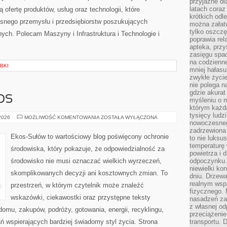
przyjazne dl
latach coraz
 ofertę produktów, usług oraz technologii, które
krótkich odl
snego przemysłu i przedsiębiorstw poszukujących
można załatw
tylko oszczę
ch. Polecam Maszyny i Infrastruktura i Technologie i
poprawia rel
apteka, przy
zasięgu spac
na codzienne
BKI
mniej hałasu,
zwykłe życie
nie polega n
gdzie akurat
OS
myśleniu o 
którym każd
tysięcy lud
CZYTELNICZY
 2026
MOŻLIWOŚĆ KOMENTOWANIA
ZOSTAŁA WYŁĄCZONA
nowoczesnego
GŁOS
zadrzewiona 
Ekos-Sułów to wartościowy blog poświęcony ochronie
to nie luksu
temperaturę 
środowiska, który pokazuje, że odpowiedzialność za
powietrza i 
środowisko nie musi oznaczać wielkich wyrzeczeń,
odpoczynku.
niewielki ko
skomplikowanych decyzji ani kosztownych zmian. To
dniu. Drzewa
realnym wsp
przestrzeń, w którym czytelnik może znaleźć
fizycznego. 
wskazówki, ciekawostki oraz przystępne teksty
nasadzeń za
z własnej od
omu, zakupów, podróży, gotowania, energii, recyklingu,
przeciążenie
ń wspierających bardziej świadomy styl życia. Strona
transportu. 