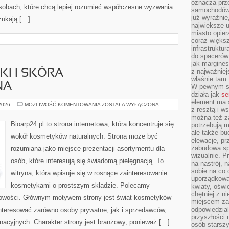
oznacza prz
sobach, które chcą lepiej rozumieć współczesne wyzwania
samochodów 
już wyraźnie
zukają […]
największe ul
miasto opier
coraz większ
infrastruktu
do spacerów.
jak margines
z najważniej
I I SKÓRA
właśnie tam
NA
W pewnym se
działa jak
se
element ma s
DERMOKOSMETYKI
 2026
MOŻLIWOŚĆ KOMENTOWANIA
ZOSTAŁA WYŁĄCZONA
z resztą i w
I
SKÓRA
można też z
PROBLEMATYCZNA
Bioarp24.pl to strona internetowa, która koncentruje się
potrzebują m
ale także b
wokół kosmetyków naturalnych. Strona może być
elewacje, p
zabudowa sp
rozumiana jako miejsce prezentacji asortymentu dla
wizualnie. 
osób, które interesują się świadomą pielęgnacją. To
na nastrój, 
sobie na co 
witryna, która wpisuje się w rosnące zainteresowanie
uporządkowan
kosmetykami o prostszym składzie. Polecamy
kwiaty, oświ
chętniej z ni
 nowości. Głównym motywem strony jest świat kosmetyków
miejscem za
odpowiedzial
interesować zarówno osoby prywatne, jak i sprzedawców,
przyszłości 
nacyjnych. Charakter strony jest branżowy, ponieważ […]
osób starszy