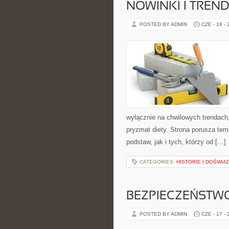
NOWINKI I TREN
POSTED BY ADMIN
CZE - 18 -
wyłącznie na chwilowych trendach,
pryzmat diety. Strona porusza te
podstaw, jak i tych, którzy od […]
CATEGORIES:
HISTORIE I DOŚWIA
BEZPIECZEŃSTWO
POSTED BY ADMIN
CZE - 17 -