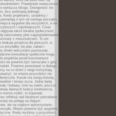
utrudnieniem. Prawdziwie nowoczesna
ie wyklucza nikogo. Dostępność nie
em, lecz podstawą dobrego
a. Kiedy projektanci, urzędnicy i
 pamiętają o tym od samego początku,
iejsca wygodne dla wszystkich, a nie
jszybszych i najsilniejszych. Coraz
 odgrywa także lokalna społeczność.
piej narysowany plan zagospodarowania
 rozmowy z mieszkańcami. To oni
e brakuje przejścia dla pieszych, w
cu przydałby się plac zabaw i
ny skwer wieczorami pustoszeje.
adzone konsultacje społeczne mogą
ele projektów przed kosztownymi
sto nie powinno być narzucane z góry
produkt. Powinno powstawać w dialogu
órzy na co dzień z niego korzystają.
uważyć, że miasta przyszłości nie
dentyczne. Każde ma swoją historię,
charakter i tempo życia. Jedne będą
odę i bulwary, inne na zieleń, jeszcze
udowę dawnych funkcji śródmieścia.
o można zrobić, to kopiować
bez refleksji nad lokalnymi potrzebami.
ozwój nie polega na ślepym
twie, ale na mądrym wykorzystaniu
tencjału. Miasto powinno być wygodne,
ntyczne. Kiedy myślimy o przyszłości