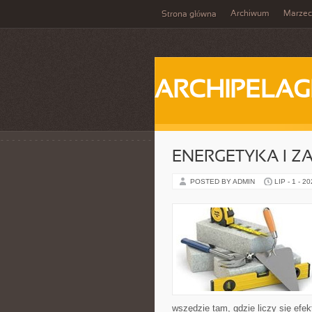
Archiwum
Marzec
Strona główna
ARCHIPELAG
ENERGETYKA I Z
POSTED BY ADMIN
LIP - 1 - 2
wszędzie tam, gdzie liczy się ef