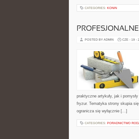
CATEGORIES:
KONIN
PROFESJONALNE 
POSTED BY ADMIN
CZE - 19 -
praktyczne artykuły, jak i pomysł
fryzur. Tematyka strony skupia s
ogranicza się wyłącznie […]
CATEGORIES:
PORADNICTWO ROD