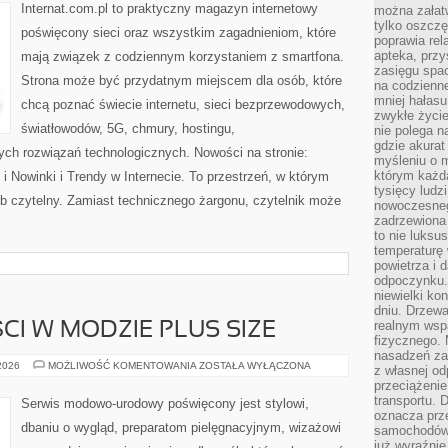
Internat.com.pl to praktyczny magazyn internetowy
można załatw
tylko oszczę
poświęcony sieci oraz wszystkim zagadnieniom, które
poprawia rel
apteka, przy
mają związek z codziennym korzystaniem z smartfona.
zasięgu spac
Strona może być przydatnym miejscem dla osób, które
na codzienne
mniej hałasu,
chcą poznać świecie internetu, sieci bezprzewodowych,
zwykłe życie
światłowodów, 5G, chmury, hostingu,
nie polega n
gdzie akurat
ch rozwiązań technologicznych. Nowości na stronie:
myśleniu o 
którym każd
 Nowinki i Trendy w Internecie. To przestrzeń, w którym
tysięcy lud
b czytelny. Zamiast technicznego żargonu, czytelnik może
nowoczesnego
zadrzewiona 
to nie luksu
temperaturę 
powietrza i 
odpoczynku.
niewielki ko
dniu. Drzewa
realnym wsp
CI W MODZIE PLUS SIZE
fizycznego. 
nasadzeń za
TRENDY
 2026
MOŻLIWOŚĆ KOMENTOWANIA
ZOSTAŁA WYŁĄCZONA
z własnej od
I
przeciążenie
NOWOŚCI
W
transportu. 
Serwis modowo-urodowy poświęcony jest stylowi,
MODZIE
oznacza prz
PLUS
dbaniu o wygląd, preparatom pielęgnacyjnym, wizażowi
samochodów 
SIZE
już wyraźnie