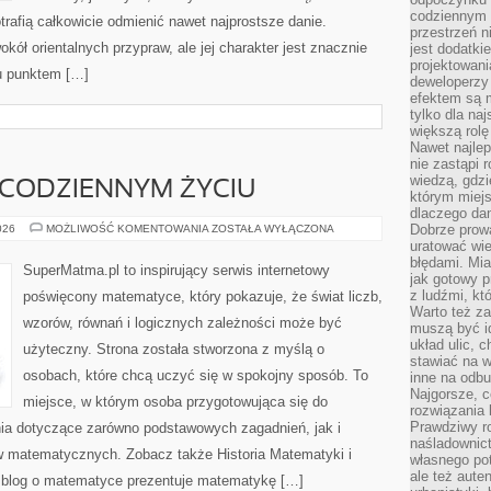
codziennym 
rafią całkowicie odmienić nawet najprostsze danie.
przestrzeń n
kół orientalnych przypraw, ale jej charakter jest znacznie
jest dodatki
projektowani
u punktem […]
deweloperzy
efektem są m
tylko dla na
większą rolę
Nawet najle
nie zastąpi
wiedzą, gdzi
CODZIENNYM ŻYCIU
którym miejs
dlaczego da
MATEMATYKA
Dobrze prow
026
MOŻLIWOŚĆ KOMENTOWANIA
ZOSTAŁA WYŁĄCZONA
W
uratować wi
CODZIENNYM
błędami. Mia
ŻYCIU
SuperMatma.pl to inspirujący serwis internetowy
jak gotowy 
z ludźmi, kt
poświęcony matematyce, który pokazuje, że świat liczb,
Warto też za
wzorów, równań i logicznych zależności może być
muszą być i
układ ulic, 
użyteczny. Strona została stworzona z myślą o
stawiać na w
osobach, które chcą uczyć się w spokojny sposób. To
inne na odb
Najgorsze, c
miejsce, w którym osoba przygotowująca się do
rozwiązania 
Prawdziwy r
ia dotyczące zarówno podstawowych zagadnień, jak i
naśladownic
 matematycznych. Zobacz także Historia Matematyki i
własnego po
ale też aute
 blog o matematyce prezentuje matematykę […]