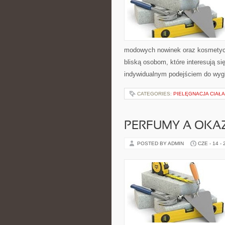
modowych nowinek oraz kosmetyczn
bliską osobom, które interesują si
indywidualnym podejściem do wygl
CATEGORIES:
PIELĘGNACJA CIAŁ
PERFUMY A OKA
POSTED BY ADMIN
CZE - 14 -