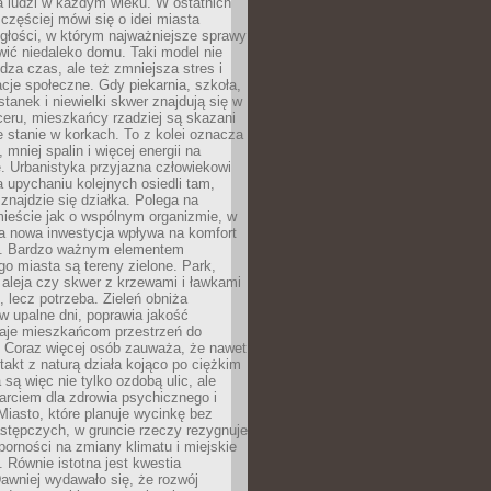
a ludzi w każdym wieku. W ostatnich
 częściej mówi się o idei miasta
egłości, w którym najważniejsze sprawy
ić niedaleko domu. Taki model nie
dza czas, ale też zmniejsza stres i
acje społeczne. Gdy piekarnia, szkoła,
stanek i niewielki skwer znajdują się w
eru, mieszkańcy rzadziej są skazani
 stanie w korkach. To z kolei oznacza
 mniej spalin i więcej energii na
. Urbanistyka przyjazna człowiekowi
a upychaniu kolejnych osiedli tam,
 znajdzie się działka. Polega na
mieście jak o wspólnym organizmie, w
a nowa inwestycja wpływa na komfort
zi. Bardzo ważnym elementem
 miasta są tereny zielone. Park,
aleja czy skwer z krzewami i ławkami
s, lecz potrzeba. Zieleń obniża
w upalne dni, poprawia jakość
daje mieszkańcom przestrzeń do
 Coraz więcej osób zauważa, że nawet
ntakt z naturą działa kojąco po ciężkim
 są więc nie tylko ozdobą ulic, ale
arciem dla zdrowia psychicznego i
Miasto, które planuje wycinkę bez
stępczych, w gruncie rzeczy rezygnuje
porności na zmiany klimatu i miejskie
. Równie istotna jest kwestia
Dawniej wydawało się, że rozwój