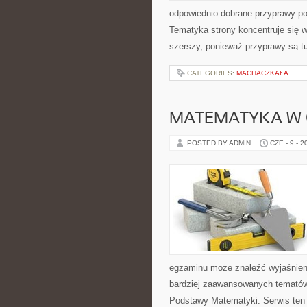
odpowiednio dobrane przyprawy pot
Tematyka strony koncentruje się wo
szerszy, ponieważ przyprawy są t
CATEGORIES:
MACHACZKAŁA
MATEMATYKA W 
POSTED BY ADMIN
CZE - 9 - 2
egzaminu może znaleźć wyjaśnien
bardziej zaawansowanych tematów
Podstawy Matematyki. Serwis ten