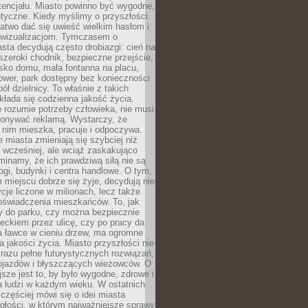
tencjału. Miasto powinno być wygodne,
ntyczne. Kiedy myślimy o przyszłości
 łatwo dać się uwieść wielkim hasłom i
wizualizacjom. Tymczasem o
sta decydują często drobiazgi: cień na
szeroki chodnik, bezpieczne przejście,
lisko domu, mała fontanna na placu,
ower, park dostępny bez konieczności
ół dzielnicy. To właśnie z takich
łada się codzienna jakość życia.
e rozumie potrzeby człowieka, nie musi
konywać reklamą. Wystarczy, że
 nim mieszka, pracuje i odpoczywa.
miasta zmieniają się szybciej niż
 wcześniej, ale wciąż zaskakująco
inamy, że ich prawdziwą siłą nie są
ogi, budynki i centra handlowe. O tym,
miejscu dobrze się żyje, decydują nie
ycje liczone w milionach, lecz także
oświadczenia mieszkańców. To, jak
 do parku, czy można bezpiecznie
ieckiem przez ulicę, czy po pracy da
a ławce w cieniu drzew, ma ogromne
a jakości życia. Miasto przyszłości nie
razu pełne futurystycznych rozwiązań,
pojazdów i błyszczących wieżowców. O
jsze jest to, by było wygodne, zdrowe i
a ludzi w każdym wieku. W ostatnich
 częściej mówi się o idei miasta
egłości, w którym najważniejsze sprawy