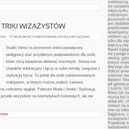
mobilnością.
źle ustawion
odpoczynku to
codziennym 
przestrzeń n
jest dodatki
TRIKI WIZAŻYSTÓW
projektowani
deweloperzy
efektem są m
PROFESJONALNE
 2026
MOŻLIWOŚĆ KOMENTOWANIA
ZOSTAŁA WYŁĄCZONA
TRIKI
tylko dla na
WIZAŻYSTÓW
większą rolę
Studio Veriss to przestrzeń online poświęcony
Nawet najle
nie zastąpi
pielęgnacji oraz przydatnym podpowiedziom dla osób,
wiedzą, gdzi
które chcą świadomie dobierać kosmetyki. Strona ma
którym miejs
dlaczego da
charakter edukacyjny i łączy w sobie tematy związane z
Dobrze prow
stylizacją fryzur. To portal dla osób zainteresowanych
uratować wi
błędami. Mia
makijażem, w którym można znaleźć zarówno
jak gotowy 
z ludźmi, kt
y na codzienny wygląd. Polecam Moda i Uroda i Stylizacja
Warto też za
ię przede wszystkim na kosmetykach kolorowych, ale nie
muszą być i
układ ulic, 
stawiać na w
inne na odb
Najgorsze, c
ZINNE
rozwiązania 
Prawdziwy r
naśladownic