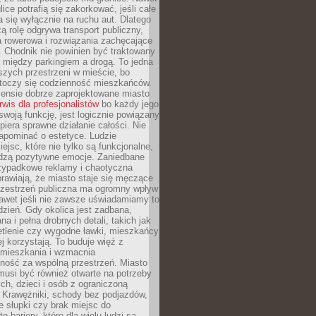
ice potrafią się zakorkować, jeśli całe
a się wyłącznie na ruchu aut. Dlatego
ą rolę odgrywa transport publiczny,
ra rowerowa i rozwiązania zachęcające
 Chodnik nie powinien być traktowany
 między parkingiem a drogą. To jedna
szych przestrzeni w mieście, bo
 toczy się codzienność mieszkańców.
nsie dobrze zaprojektowane miasto
rwis dla profesjonalistów
bo każdy jego
woją funkcję, jest logicznie powiązany
spiera sprawne działanie całości. Nie
apominać o estetyce. Ludzie
iejsc, które nie tylko są funkcjonalne,
udzą pozytywne emocje. Zaniedbane
rzypadkowe reklamy i chaotyczna
rawiają, że miasto staje się męczące
Przestrzeń publiczna ma ogromny wpływ
nawet jeśli nie zawsze uświadamiamy to
dzień. Gdy okolica jest zadbana,
a i pełna drobnych detali, takich jak
etlenie czy wygodne ławki, mieszkańcy
ej korzystają. To buduje więź z
mieszkania i wzmacnia
ność za wspólną przestrzeń. Miasto
musi być również otwarte na potrzeby
ch, dzieci i osób z ograniczoną
 Krawężniki, schody bez podjazdów,
e słupki czy brak miejsc do
 bariery, które dla wielu ludzi są