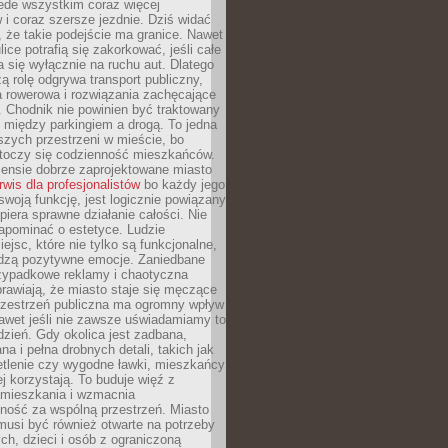
ede wszystkim coraz więcej
i coraz szersze jezdnie. Dziś widać
, że takie podejście ma granice. Nawet
ice potrafią się zakorkować, jeśli całe
a się wyłącznie na ruchu aut. Dlatego
ą rolę odgrywa transport publiczny,
ra rowerowa i rozwiązania zachęcające
 Chodnik nie powinien być traktowany
 między parkingiem a drogą. To jedna
szych przestrzeni w mieście, bo
 toczy się codzienność mieszkańców.
nsie dobrze zaprojektowane miasto
rwis dla profesjonalistów
bo każdy jego
woją funkcję, jest logicznie powiązany
spiera sprawne działanie całości. Nie
apominać o estetyce. Ludzie
iejsc, które nie tylko są funkcjonalne,
udzą pozytywne emocje. Zaniedbane
rzypadkowe reklamy i chaotyczna
rawiają, że miasto staje się męczące
Przestrzeń publiczna ma ogromny wpływ
nawet jeśli nie zawsze uświadamiamy to
dzień. Gdy okolica jest zadbana,
a i pełna drobnych detali, takich jak
etlenie czy wygodne ławki, mieszkańcy
ej korzystają. To buduje więź z
mieszkania i wzmacnia
ność za wspólną przestrzeń. Miasto
musi być również otwarte na potrzeby
ch, dzieci i osób z ograniczoną