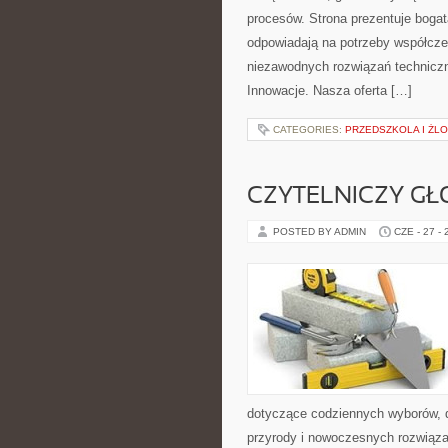
procesów. Strona prezentuje bogatą
odpowiadają na potrzeby współcze
niezawodnych rozwiązań techniczny
Innowacje. Nasza oferta […]
CATEGORIES:
PRZEDSZKOLA I ŻLO
CZYTELNICZY GŁ
POSTED BY ADMIN
CZE - 27 -
dotyczące codziennych wyborów, d
przyrody i nowoczesnych rozwiąza