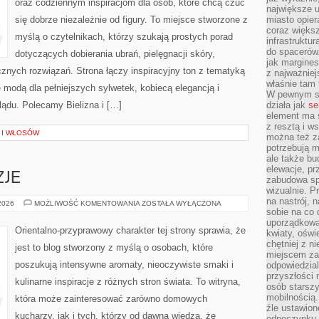
oraz codziennym inspiracjom dla osób, które chcą czuć
największe ul
się dobrze niezależnie od figury. To miejsce stworzone z
miasto opier
coraz większ
myślą o czytelnikach, którzy szukają prostych porad
infrastruktu
do spacerów.
dotyczących dobierania ubrań, pielęgnacji skóry,
jak margines
ych rozwiązań. Strona łączy inspiracyjny ton z tematyką
z najważniej
właśnie tam
ę modą dla pełniejszych sylwetek, kobiecą elegancją i
W pewnym se
ądu. Polecamy Bielizna i […]
działa jak
se
element ma s
z resztą i w
A I WŁOSÓW
można też z
potrzebują m
ale także b
elewacje, p
ZJE
zabudowa sp
wizualnie. 
na nastrój, 
PERFUMY
 2026
MOŻLIWOŚĆ KOMENTOWANIA
ZOSTAŁA WYŁĄCZONA
A
sobie na co 
OKAZJE
uporządkowan
Orientalno-przyprawowy charakter tej strony sprawia, że
kwiaty, oświ
chętniej z ni
jest to blog stworzony z myślą o osobach, które
miejscem za
poszukują intensywne aromaty, nieoczywiste smaki i
odpowiedzial
przyszłości 
kulinarne inspiracje z różnych stron świata. To witryna,
osób starszy
mobilnością.
która może zainteresować zarówno domowych
źle ustawion
kucharzy, jak i tych, którzy od dawna wiedzą, że
odpoczynku to