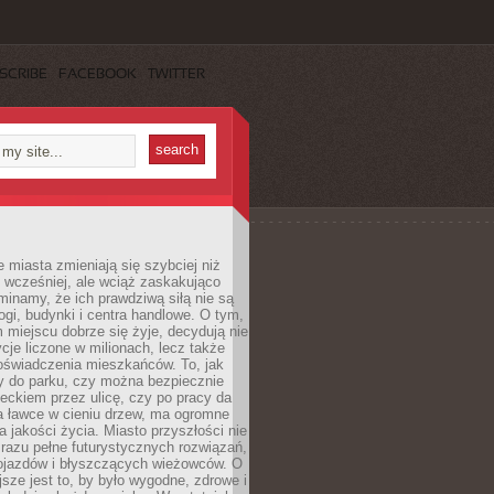
SCRIBE
FACEBOOK
TWITTER
miasta zmieniają się szybciej niż
 wcześniej, ale wciąż zaskakująco
inamy, że ich prawdziwą siłą nie są
ogi, budynki i centra handlowe. O tym,
miejscu dobrze się żyje, decydują nie
ycje liczone w milionach, lecz także
oświadczenia mieszkańców. To, jak
 do parku, czy można bezpiecznie
ieckiem przez ulicę, czy po pracy da
a ławce w cieniu drzew, ma ogromne
a jakości życia. Miasto przyszłości nie
razu pełne futurystycznych rozwiązań,
pojazdów i błyszczących wieżowców. O
jsze jest to, by było wygodne, zdrowe i