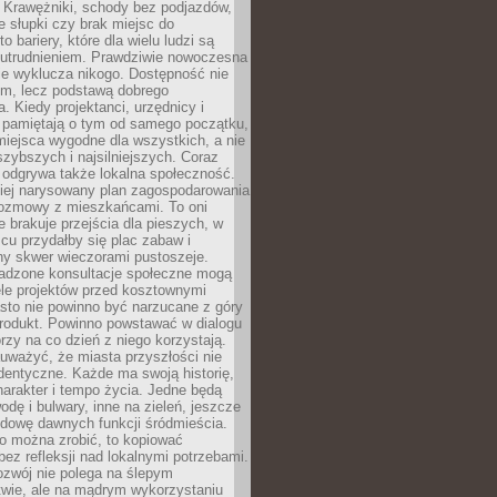
 Krawężniki, schody bez podjazdów,
e słupki czy brak miejsc do
 bariery, które dla wielu ludzi są
utrudnieniem. Prawdziwie nowoczesna
ie wyklucza nikogo. Dostępność nie
em, lecz podstawą dobrego
a. Kiedy projektanci, urzędnicy i
 pamiętają o tym od samego początku,
iejsca wygodne dla wszystkich, a nie
jszybszych i najsilniejszych. Coraz
 odgrywa także lokalna społeczność.
piej narysowany plan zagospodarowania
 rozmowy z mieszkańcami. To oni
e brakuje przejścia dla pieszych, w
cu przydałby się plac zabaw i
ny skwer wieczorami pustoszeje.
adzone konsultacje społeczne mogą
ele projektów przed kosztownymi
sto nie powinno być narzucane z góry
produkt. Powinno powstawać w dialogu
órzy na co dzień z niego korzystają.
uważyć, że miasta przyszłości nie
dentyczne. Każde ma swoją historię,
charakter i tempo życia. Jedne będą
odę i bulwary, inne na zieleń, jeszcze
udowę dawnych funkcji śródmieścia.
o można zrobić, to kopiować
bez refleksji nad lokalnymi potrzebami.
ozwój nie polega na ślepym
twie, ale na mądrym wykorzystaniu