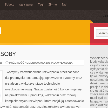
Sobota
Tagi
Zimno
Tagi
Spis Treści
SUB
I
ASOBY
Współczesne 
kiedykolwiek
ENERGETYKA
026
MOŻLIWOŚĆ KOMENTOWANIA
ZOSTAŁA WYŁĄCZONA
często zapom
I
ZASOBY
wyłącznie dr
Tworzymy zaawansowane rozwiązania przeznaczone
czy w danym 
tylko inwest
dla przemysłu, dostarczając sprawdzone systemy oraz
codzienne d
daleko mamy
urządzenia wykorzystujące technologię
przejść z dz
wysokociśnieniową. Nasza działalność koncentruje się
się usiąść n
znaczenie dl
na projektowaniu, produkcji, wdrażaniu oraz rozwoju
musi być od 
kompleksowych rozwiązań, które znajdują zastosowanie
latających 
wiele ważnie
ektywność, staranność oraz bezpieczeństwo wykonywanych