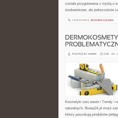
została przygotowana z myślą o o
środowiskowe, ale jednocześnie s
CATEGORIES:
BOCHEN-CHLEBA
DERMOKOSMETYK
PROBLEMATYCZ
POSTED BY ADMIN
CZE - 20 -
Kosmetyki zero waste i Trendy i
naturalnych. Bioarp24.pl może za
którzy poszukują produktów pielęg