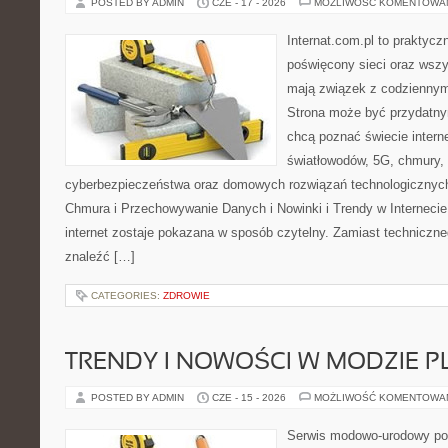
POSTED BY ADMIN
CZE - 17 - 2026
MOŻLIWOŚĆ KOMENTOWA
Internat.com.pl to praktyc
poświęcony sieci oraz wszy
mają związek z codziennym
Strona może być przydatny
chcą poznać świecie intern
światłowodów, 5G, chmury, 
cyberbezpieczeństwa oraz domowych rozwiązań technologicznych
Chmura i Przechowywanie Danych i Nowinki i Trendy w Internecie
internet zostaje pokazana w sposób czytelny. Zamiast techniczn
znaleźć […]
CATEGORIES:
ZDROWIE
TRENDY I NOWOŚCI W MODZIE PL
POSTED BY ADMIN
CZE - 15 - 2026
MOŻLIWOŚĆ KOMENTOWA
Serwis modowo-urodowy poś