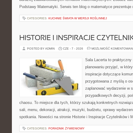
Podstawy Matematyki. Serwis ten blog o matematyce prezentuje
CATEGORIES:
KUCHNIE ŚWIATA W WERSJI ROŚLINNEJ
HISTORIE I INSPIRACJE CZYTELN
POSTED BY ADMIN
CZE - 7 - 2026
MOŻLIWOŚĆ KOMENTOWAN
Sala Lacerta to praktyczny
planowaniu przyjęć, w któr
inspiracje dotyczące komuni
przygotowana z myślą o os
zaplanować wydarzenie w s
przypadkowych decyzji, poś
chaosu. To miejsce dla tych, którzy szukają konkretnych rozwi
sali, menu, dekoracji, atrakcji, muzyki, budżetu, oprawy wydarze
spotkania. Nowości na stronie Historie i Inspiracje Czytelników i 
CATEGORIES:
PORADNIK ŻYWIENIOWY