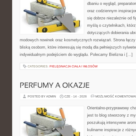
dbaniu o wygląd, preparato
oraz codziennym inspiracjo
się dobrze niezależnie od f
myślą o czytelnikach, któr
dotyczących dobierania ubra
modowych nowinek oraz kosmetycznych rozwiązań. Strona łączy i
bliską osobom, które interesują się modą dla pełniejszych sylwete
indywidualnym podejściem do wyglądu. Polecamy Bielizna i […]
CATEGORIES:
PIELĘGNACJA CIAŁA I WŁOSÓW
PERFUMY A OKAZJE
POSTED BY ADMIN
CZE - 14 - 2026
MOŻLIWOŚĆ KOMENTOWA
Orientalno-przyprawowy char
jest to blog stworzony z my
poszukują intensywne aroma
kulinarne inspiracje z różny