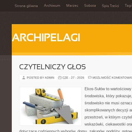
Archiwum
Marzec
Sobota
Tagi
Strona główna
Spis Treści
ARCHIPELAGI
CZYTELNICZY GŁOS
POSTED BY ADMIN
CZE - 27 - 2026
MOŻLIWOŚĆ KOMENTOWA
Ekos-Sułów to wartościowy
środowiska, który pokazuje
środowisko nie musi oznac
skomplikowanych decyzji a
przestrzeń, w którym czyte
wskazówki, ciekawostki ora
dotyczące codziennych wyborów, domu, zakupów, podróży, gotowan