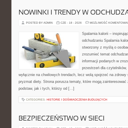
NOWINKI I TRENDY W ODCHUDZ
POSTED BY ADMIN
CZE - 18 - 2026
MOŻLIWOŚĆ KOMENTOWA
Spalarnia kalorii – inspiruj
odchudzaniu Spalarnia kalor
stworzony z myślą o osobac
zrozumieć temat odchudzan
informacji podanych w zroz
przestrzeń dla czytelników,
wyłącznie na chwilowych trendach, lecz wolą spojrzeć na zdrowy s
pryzmat diety. Strona porusza tematy, które mogą zainteresować
podstaw, jak i tych, którzy od […]
CATEGORIES:
HISTORIE I DOŚWIADCZENIA BUDUJĄCYCH
BEZPIECZEŃSTWO W SIECI