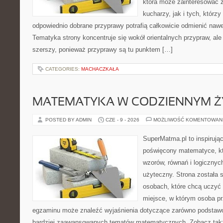
która może zainteresować
kucharzy, jak i tych, którz
odpowiednio dobrane przyprawy potrafią całkowicie odmienić nawe
Tematyka strony koncentruje się wokół orientalnych przypraw, ale 
szerszy, ponieważ przyprawy są tu punktem […]
CATEGORIES:
MACHACZKAŁA
MATEMATYKA W CODZIENNYM Ż
POSTED BY ADMIN
CZE - 9 - 2026
MOŻLIWOŚĆ KOMENTOWAN
SuperMatma.pl to inspirując
poświęcony matematyce, któ
wzorów, równań i logicznyc
użyteczny. Strona została 
osobach, które chcą uczyć 
miejsce, w którym osoba pr
egzaminu może znaleźć wyjaśnienia dotyczące zarówno podstawo
bardziej zaawansowanych tematów matematycznych. Zobacz także