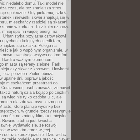
ić niedaleko domu. Taki model nie
dza czas, ale też zmniejsza stres i
acje społeczne. Gdy piekarnia, szkoła,
stanek i niewielki skwer znajdują się w
eru, mieszkańcy rzadziej są skazani
 stanie w korkach. To z kolei oznacza
 mniej spalin i więcej energii na
. Urbanistyka przyjazna człowiekowi
a upychaniu kolejnych osiedli tam,
 znajdzie się działka. Polega na
mieście jak o wspólnym organizmie, w
a nowa inwestycja wpływa na komfort
zi. Bardzo ważnym elementem
 miasta są tereny zielone. Park,
aleja czy skwer z krzewami i ławkami
s, lecz potrzeba. Zieleń obniża
w upalne dni, poprawia jakość
daje mieszkańcom przestrzeń do
 Coraz więcej osób zauważa, że nawet
ntakt z naturą działa kojąco po ciężkim
 są więc nie tylko ozdobą ulic, ale
arciem dla zdrowia psychicznego i
Miasto, które planuje wycinkę bez
stępczych, w gruncie rzeczy rezygnuje
porności na zmiany klimatu i miejskie
. Równie istotna jest kwestia
Dawniej wydawało się, że rozwój
ede wszystkim coraz więcej
i coraz szersze jezdnie. Dziś widać
, że takie podejście ma granice. Nawet