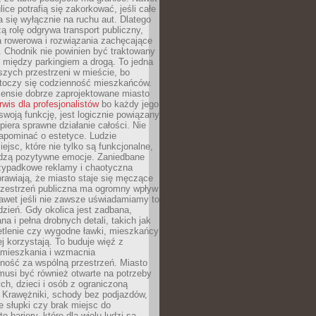
ice potrafią się zakorkować, jeśli całe
a się wyłącznie na ruchu aut. Dlatego
ą rolę odgrywa transport publiczny,
ra rowerowa i rozwiązania zachęcające
 Chodnik nie powinien być traktowany
 między parkingiem a drogą. To jedna
szych przestrzeni w mieście, bo
 toczy się codzienność mieszkańców.
nsie dobrze zaprojektowane miasto
rwis dla profesjonalistów
bo każdy jego
woją funkcję, jest logicznie powiązany
spiera sprawne działanie całości. Nie
apominać o estetyce. Ludzie
iejsc, które nie tylko są funkcjonalne,
udzą pozytywne emocje. Zaniedbane
rzypadkowe reklamy i chaotyczna
rawiają, że miasto staje się męczące
Przestrzeń publiczna ma ogromny wpływ
nawet jeśli nie zawsze uświadamiamy to
dzień. Gdy okolica jest zadbana,
a i pełna drobnych detali, takich jak
etlenie czy wygodne ławki, mieszkańcy
ej korzystają. To buduje więź z
mieszkania i wzmacnia
ność za wspólną przestrzeń. Miasto
musi być również otwarte na potrzeby
ch, dzieci i osób z ograniczoną
 Krawężniki, schody bez podjazdów,
e słupki czy brak miejsc do
 bariery, które dla wielu ludzi są