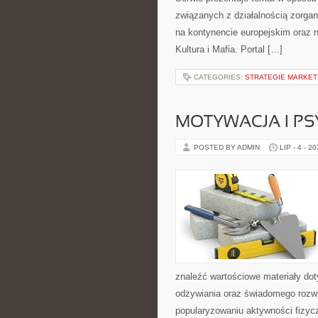
związanych z działalnością zorga
na kontynencie europejskim oraz n
Kultura i Mafia. Portal […]
CATEGORIES:
STRATEGIE MARKET
MOTYWACJA I P
POSTED BY ADMIN
LIP - 4 - 2
znaleźć wartościowe materiały dot
odżywiania oraz świadomego rozwij
popularyzowaniu aktywności fizyc