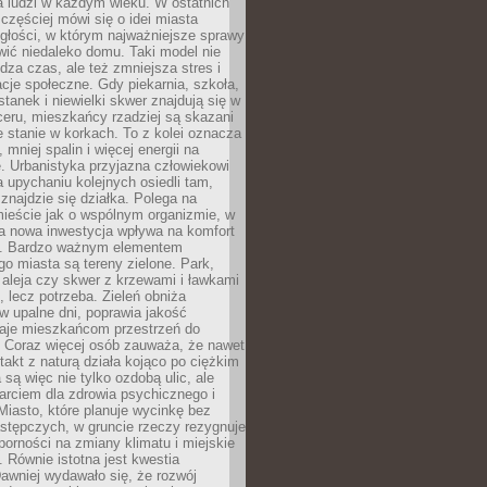
a ludzi w każdym wieku. W ostatnich
 częściej mówi się o idei miasta
egłości, w którym najważniejsze sprawy
ić niedaleko domu. Taki model nie
dza czas, ale też zmniejsza stres i
acje społeczne. Gdy piekarnia, szkoła,
stanek i niewielki skwer znajdują się w
eru, mieszkańcy rzadziej są skazani
 stanie w korkach. To z kolei oznacza
 mniej spalin i więcej energii na
. Urbanistyka przyjazna człowiekowi
a upychaniu kolejnych osiedli tam,
 znajdzie się działka. Polega na
mieście jak o wspólnym organizmie, w
a nowa inwestycja wpływa na komfort
zi. Bardzo ważnym elementem
 miasta są tereny zielone. Park,
aleja czy skwer z krzewami i ławkami
s, lecz potrzeba. Zieleń obniża
w upalne dni, poprawia jakość
daje mieszkańcom przestrzeń do
 Coraz więcej osób zauważa, że nawet
ntakt z naturą działa kojąco po ciężkim
 są więc nie tylko ozdobą ulic, ale
arciem dla zdrowia psychicznego i
Miasto, które planuje wycinkę bez
stępczych, w gruncie rzeczy rezygnuje
porności na zmiany klimatu i miejskie
. Równie istotna jest kwestia
Dawniej wydawało się, że rozwój