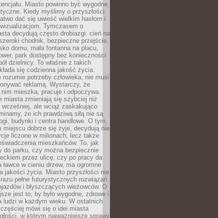
tencjału. Miasto powinno być wygodne,
ntyczne. Kiedy myślimy o przyszłości
 łatwo dać się uwieść wielkim hasłom i
wizualizacjom. Tymczasem o
sta decydują często drobiazgi: cień na
szeroki chodnik, bezpieczne przejście,
lisko domu, mała fontanna na placu,
ower, park dostępny bez konieczności
ół dzielnicy. To właśnie z takich
łada się codzienna jakość życia.
e rozumie potrzeby człowieka, nie musi
konywać reklamą. Wystarczy, że
 nim mieszka, pracuje i odpoczywa.
miasta zmieniają się szybciej niż
 wcześniej, ale wciąż zaskakująco
inamy, że ich prawdziwą siłą nie są
ogi, budynki i centra handlowe. O tym,
miejscu dobrze się żyje, decydują nie
ycje liczone w milionach, lecz także
oświadczenia mieszkańców. To, jak
 do parku, czy można bezpiecznie
ieckiem przez ulicę, czy po pracy da
a ławce w cieniu drzew, ma ogromne
a jakości życia. Miasto przyszłości nie
razu pełne futurystycznych rozwiązań,
pojazdów i błyszczących wieżowców. O
jsze jest to, by było wygodne, zdrowe i
a ludzi w każdym wieku. W ostatnich
 częściej mówi się o idei miasta
egłości, w którym najważniejsze sprawy