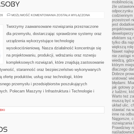
mobilnością.
ASOBY
źle ustawion
odpoczynku to
ENERGETYKA
codziennym 
026
MOŻLIWOŚĆ KOMENTOWANIA
ZOSTAŁA WYŁĄCZONA
I
przestrzeń n
ZASOBY
jest dodatki
Tworzymy zaawansowane rozwiązania przeznaczone
projektowani
deweloperzy
dla przemysłu, dostarczając sprawdzone systemy oraz
efektem są m
urządzenia wykorzystujące technologię
tylko dla na
większą rolę
wysokociśnieniową. Nasza działalność koncentruje się
Nawet najle
na projektowaniu, produkcji, wdrażaniu oraz rozwoju
nie zastąpi
wiedzą, gdzi
kompleksowych rozwiązań, które znajdują zastosowanie
którym miejs
dlaczego da
ektywność, staranność oraz bezpieczeństwo wykonywanych
Dobrze prow
 ofertę produktów, usług oraz technologii, które
uratować wi
błędami. Mia
snego przemysłu i przedsiębiorstw poszukujących
jak gotowy 
ch. Polecam Maszyny i Infrastruktura i Technologie i
z ludźmi, kt
Warto też za
muszą być i
układ ulic, 
stawiać na w
BKI
inne na odb
Najgorsze, c
rozwiązania 
Prawdziwy r
OS
naśladownic