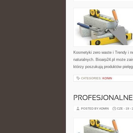
Kosmetyki zero waste i Trendy i
naturalnych. Bioarp24.pl może za
którzy poszukują produktów pielęg
CATEGORIES:
KONIN
PROFESJONALNE 
POSTED BY ADMIN
CZE - 19 -