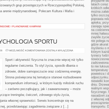
przyjazne dl
latach coraz
nizowanych grup przestępczych w Rzeczypospolitej Polskiej,
krótkich odl
a arenie międzynarodowej. Polecam Kultura i Mafia i
można załatw
tylko oszczę
poprawia rel
apteka, przy
zasięgu spac
INGOWE I PLANOWANIE KAMPANII
na codzienne
mniej hałasu,
zwykłe życie
nie polega n
SYCHOLOGIA SPORTU
gdzie akurat
myśleniu o 
MOTYWACJA
026
MOŻLIWOŚĆ KOMENTOWANIA
ZOSTAŁA WYŁĄCZONA
którym każd
I
tysięcy lud
PSYCHOLOGIA
SPORTU
nowoczesnego
Sport i aktywność fizyczna to znacznie więcej niż tylko
zadrzewiona 
regularne ćwiczenia. To styl życia, sposób dbania o
to nie luksu
temperaturę 
zdrowie, dobre samopoczucie oraz codzienną energię.
powietrza i 
Strona poświęcona tej tematyce stanowi rozbudowane
odpoczynku.
niewielki ko
kompendium informacji, w którym każdy miłośnik ruchu
dniu. Drzewa
realnym wsp
– zarówno początkujący, jak i zaawansowany – może
fizycznego. 
yczące treningów, ćwiczeń, zdrowego stylu życia,
nasadzeń za
z własnej od
ania własnej sprawności. Serwis koncentruje się na
przeciążenie
znej, przedstawiając zagadnienia związane z […]
transportu. 