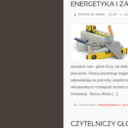
ENERGETYKA I Z
POSTED BY ADMIN
LIP - 1 - 2
wszędzie tam, gdzie liczy się ef
procesów. Strona prezentuje bogatą
odpowiadają na potrzeby współcze
niezawodnych rozwiązań techniczny
Innowacje. Nasza oferta […]
CATEGORIES:
PRZEDSZKOLA I ŻLO
CZYTELNICZY GŁ