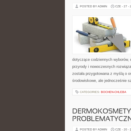
POSTED BY ADMIN
CZE - 27 -
dotyczące codziennych wyborów, d
przyrody i nowoczesnych rozwiąza
została przygotowana z myślą o o
środowiskowe, ale jednocześnie s
CATEGORIES:
BOCHEN-CHLEBA
DERMOKOSMETYK
PROBLEMATYCZ
POSTED BY ADMIN
CZE - 20 -