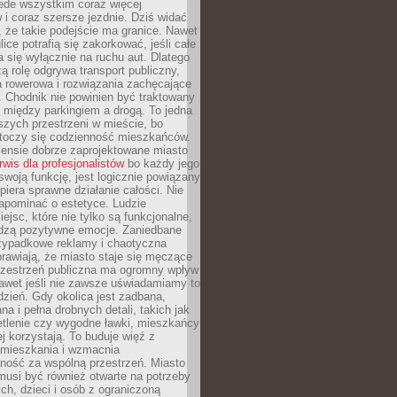
ede wszystkim coraz więcej
i coraz szersze jezdnie. Dziś widać
, że takie podejście ma granice. Nawet
ice potrafią się zakorkować, jeśli całe
a się wyłącznie na ruchu aut. Dlatego
ą rolę odgrywa transport publiczny,
ra rowerowa i rozwiązania zachęcające
 Chodnik nie powinien być traktowany
 między parkingiem a drogą. To jedna
szych przestrzeni w mieście, bo
 toczy się codzienność mieszkańców.
nsie dobrze zaprojektowane miasto
rwis dla profesjonalistów
bo każdy jego
woją funkcję, jest logicznie powiązany
spiera sprawne działanie całości. Nie
apominać o estetyce. Ludzie
iejsc, które nie tylko są funkcjonalne,
udzą pozytywne emocje. Zaniedbane
rzypadkowe reklamy i chaotyczna
rawiają, że miasto staje się męczące
Przestrzeń publiczna ma ogromny wpływ
nawet jeśli nie zawsze uświadamiamy to
dzień. Gdy okolica jest zadbana,
a i pełna drobnych detali, takich jak
etlenie czy wygodne ławki, mieszkańcy
ej korzystają. To buduje więź z
mieszkania i wzmacnia
ność za wspólną przestrzeń. Miasto
musi być również otwarte na potrzeby
ch, dzieci i osób z ograniczoną