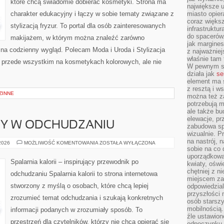
które chcą świadomie dobierać kosmetyki. Strona ma
największe ul
charakter edukacyjny i łączy w sobie tematy związane z
miasto opier
coraz większ
stylizacją fryzur. To portal dla osób zainteresowanych
infrastruktu
do spacerów.
makijażem, w którym można znaleźć zarówno
jak margines
y na codzienny wygląd. Polecam Moda i Uroda i Stylizacja
z najważniej
właśnie tam
ię przede wszystkim na kosmetykach kolorowych, ale nie
W pewnym se
działa jak
se
element ma s
z resztą i w
ZINNE
można też z
potrzebują m
ale także b
elewacje, p
DY W ODCHUDZANIU
zabudowa sp
wizualnie. 
na nastrój, 
NOWINKI
 2026
MOŻLIWOŚĆ KOMENTOWANIA
ZOSTAŁA WYŁĄCZONA
I
sobie na co 
TRENDY
uporządkowan
W
Spalarnia kalorii – inspirujący przewodnik po
kwiaty, oświ
ODCHUDZANIU
chętniej z ni
odchudzaniu Spalarnia kalorii to strona internetowa
miejscem za
stworzony z myślą o osobach, które chcą lepiej
odpowiedzial
przyszłości 
zrozumieć temat odchudzania i szukają konkretnych
osób starszy
mobilnością.
informacji podanych w zrozumiały sposób. To
źle ustawion
przestrzeń dla czytelników, którzy nie chcą opierać się
odpoczynku to