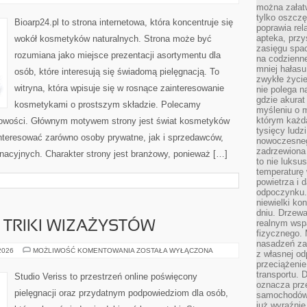
I
można załatw
SKÓRA
tylko oszczę
PROBLEMATYCZNA
Bioarp24.pl to strona internetowa, która koncentruje się
poprawia rel
apteka, przy
wokół kosmetyków naturalnych. Strona może być
zasięgu spac
rozumiana jako miejsce prezentacji asortymentu dla
na codzienne
mniej hałasu,
osób, które interesują się świadomą pielęgnacją. To
zwykłe życie
witryna, która wpisuje się w rosnące zainteresowanie
nie polega n
gdzie akurat
kosmetykami o prostszym składzie. Polecamy
myśleniu o 
którym każd
 nowości. Głównym motywem strony jest świat kosmetyków
tysięcy lud
interesować zarówno osoby prywatne, jak i sprzedawców,
nowoczesnego
zadrzewiona 
nacyjnych. Charakter strony jest branżowy, ponieważ […]
to nie luksu
temperaturę 
powietrza i 
odpoczynku.
niewielki ko
dniu. Drzewa
realnym wsp
TRIKI WIZAŻYSTÓW
fizycznego. 
nasadzeń za
PROFESJONALNE
 2026
MOŻLIWOŚĆ KOMENTOWANIA
ZOSTAŁA WYŁĄCZONA
z własnej od
TRIKI
przeciążenie
WIZAŻYSTÓW
transportu. 
Studio Veriss to przestrzeń online poświęcony
oznacza prz
pielęgnacji oraz przydatnym podpowiedziom dla osób,
samochodów 
już wyraźnie