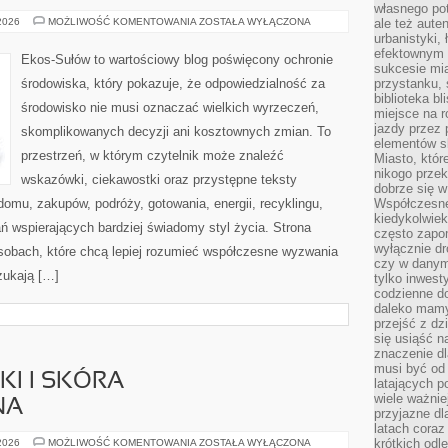
własnego po
CZYTELNICZY
 2026
MOŻLIWOŚĆ KOMENTOWANIA
ZOSTAŁA WYŁĄCZONA
ale też aute
GŁOS
urbanistyki,
efektownym 
Ekos-Sułów to wartościowy blog poświęcony ochronie
sukcesie mia
środowiska, który pokazuje, że odpowiedzialność za
przystanku, 
biblioteka b
środowisko nie musi oznaczać wielkich wyrzeczeń,
miejsce na r
jazdy przez p
skomplikowanych decyzji ani kosztownych zmian. To
elementów sk
przestrzeń, w którym czytelnik może znaleźć
Miasto, któr
nikogo prze
wskazówki, ciekawostki oraz przystępne teksty
dobrze się w
omu, zakupów, podróży, gotowania, energii, recyklingu,
Współczesne 
kiedykolwiek
ń wspierających bardziej świadomy styl życia. Strona
często zapom
wyłącznie dr
sobach, które chcą lepiej rozumieć współczesne wyzwania
czy w danym 
zukają […]
tylko inwest
codzienne d
daleko mamy
przejść z dz
się usiąść n
znaczenie dl
musi być od 
I I SKÓRA
latających 
wiele ważnie
NA
przyjazne dl
latach coraz
DERMOKOSMETYKI
krótkich odl
 2026
MOŻLIWOŚĆ KOMENTOWANIA
ZOSTAŁA WYŁĄCZONA