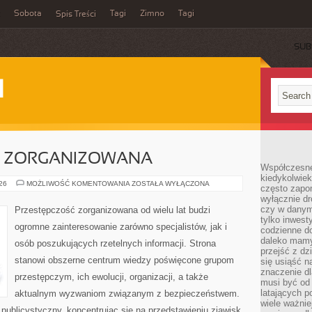
Sobota
Tagi
Zimno
Tagi
Spis Treści
SUB
I
C ZORGANIZOWANA
Współczesne 
kiedykolwiek
PRZESTĘPCZOŚC
026
MOŻLIWOŚĆ KOMENTOWANIA
ZOSTAŁA WYŁĄCZONA
często zapom
ZORGANIZOWANA
wyłącznie dr
czy w danym 
Przestępczość zorganizowana od wielu lat budzi
tylko inwest
ogromne zainteresowanie zarówno specjalistów, jak i
codzienne d
daleko mamy
osób poszukujących rzetelnych informacji. Strona
przejść z dz
stanowi obszerne centrum wiedzy poświęcone grupom
się usiąść n
znaczenie dl
przestępczym, ich ewolucji, organizacji, a także
musi być od 
latających 
aktualnym wyzwaniom związanym z bezpieczeństwem.
wiele ważnie
publicystyczny, koncentrując się na przedstawieniu zjawisk