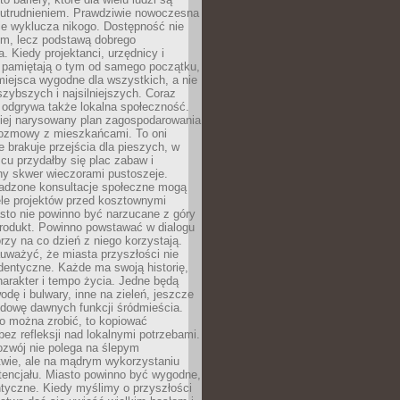
utrudnieniem. Prawdziwie nowoczesna
ie wyklucza nikogo. Dostępność nie
em, lecz podstawą dobrego
a. Kiedy projektanci, urzędnicy i
 pamiętają o tym od samego początku,
iejsca wygodne dla wszystkich, a nie
jszybszych i najsilniejszych. Coraz
 odgrywa także lokalna społeczność.
piej narysowany plan zagospodarowania
 rozmowy z mieszkańcami. To oni
e brakuje przejścia dla pieszych, w
cu przydałby się plac zabaw i
ny skwer wieczorami pustoszeje.
adzone konsultacje społeczne mogą
ele projektów przed kosztownymi
sto nie powinno być narzucane z góry
produkt. Powinno powstawać w dialogu
órzy na co dzień z niego korzystają.
uważyć, że miasta przyszłości nie
dentyczne. Każde ma swoją historię,
charakter i tempo życia. Jedne będą
odę i bulwary, inne na zieleń, jeszcze
udowę dawnych funkcji śródmieścia.
o można zrobić, to kopiować
bez refleksji nad lokalnymi potrzebami.
ozwój nie polega na ślepym
twie, ale na mądrym wykorzystaniu
tencjału. Miasto powinno być wygodne,
ntyczne. Kiedy myślimy o przyszłości