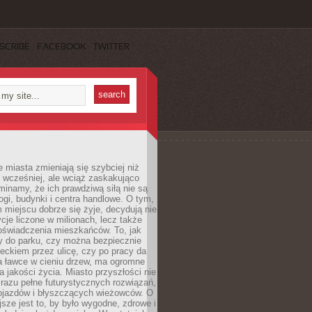
SCRIBE
FACEBOOK
TWITTER
miasta zmieniają się szybciej niż
 wcześniej, ale wciąż zaskakująco
inamy, że ich prawdziwą siłą nie są
ogi, budynki i centra handlowe. O tym,
miejscu dobrze się żyje, decydują nie
ycje liczone w milionach, lecz także
oświadczenia mieszkańców. To, jak
 do parku, czy można bezpiecznie
ieckiem przez ulicę, czy po pracy da
a ławce w cieniu drzew, ma ogromne
a jakości życia. Miasto przyszłości nie
razu pełne futurystycznych rozwiązań,
pojazdów i błyszczących wieżowców. O
jsze jest to, by było wygodne, zdrowe i