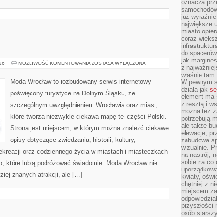
oznacza prz
samochodów 
już wyraźnie
największe ul
miasto opier
coraz większ
infrastruktu
do spacerów.
jak margines
GŁOGÓW
026
MOŻLIWOŚĆ KOMENTOWANIA
ZOSTAŁA WYŁĄCZONA
z najważniej
właśnie tam
Moda Wrocław to rozbudowany serwis internetowy
W pewnym se
działa jak
se
poświęcony turystyce na Dolnym Śląsku, ze
element ma s
z resztą i w
szczególnym uwzględnieniem Wrocławia oraz miast,
można też z
które tworzą niezwykle ciekawą mapę tej części Polski.
potrzebują m
ale także b
Strona jest miejscem, w którym można znaleźć ciekawe
elewacje, p
opisy dotyczące zwiedzania, historii, kultury,
zabudowa sp
wizualnie. 
 rekreacji oraz codziennego życia w miastach i miasteczkach
na nastrój, 
sobie na co 
ób, które lubią podróżować świadomie. Moda Wrocław nie
uporządkowan
ziej znanych atrakcji, ale […]
kwiaty, oświ
chętniej z ni
miejscem za
A
odpowiedzial
przyszłości 
osób starszy