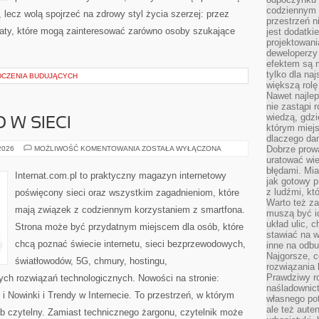
codziennym 
 lecz wolą spojrzeć na zdrowy styl życia szerzej: przez
przestrzeń n
maty, które mogą zainteresować zarówno osoby szukające
jest dodatki
projektowani
deweloperzy
efektem są m
tylko dla na
DCZENIA BUDUJĄCYCH
większą rolę
Nawet najle
nie zastąpi
wiedzą, gdzi
 W SIECI
którym miejs
dlaczego da
BEZPIECZEŃSTWO
Dobrze prow
 2026
MOŻLIWOŚĆ KOMENTOWANIA
ZOSTAŁA WYŁĄCZONA
W
uratować wi
SIECI
błędami. Mia
Internat.com.pl to praktyczny magazyn internetowy
jak gotowy 
z ludźmi, kt
poświęcony sieci oraz wszystkim zagadnieniom, które
Warto też za
mają związek z codziennym korzystaniem z smartfona.
muszą być i
układ ulic, 
Strona może być przydatnym miejscem dla osób, które
stawiać na w
chcą poznać świecie internetu, sieci bezprzewodowych,
inne na odb
Najgorsze, c
światłowodów, 5G, chmury, hostingu,
rozwiązania 
Prawdziwy r
ch rozwiązań technologicznych. Nowości na stronie:
naśladownic
 Nowinki i Trendy w Internecie. To przestrzeń, w którym
własnego po
ale też aute
b czytelny. Zamiast technicznego żargonu, czytelnik może