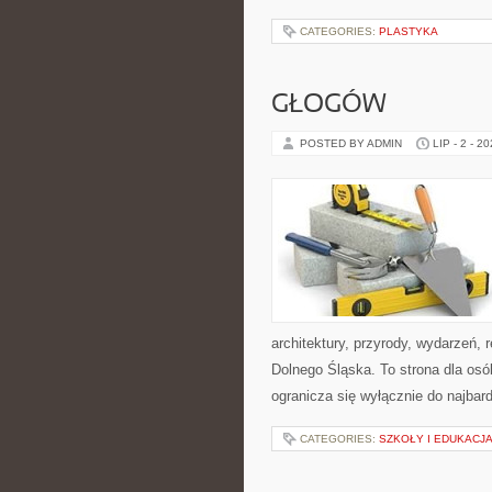
CATEGORIES:
PLASTYKA
GŁOGÓW
POSTED BY ADMIN
LIP - 2 - 2
architektury, przyrody, wydarzeń,
Dolnego Śląska. To strona dla os
ogranicza się wyłącznie do najbard
CATEGORIES:
SZKOŁY I EDUKACJ