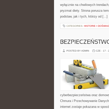
wyłącznie na chwilowych trendach,
pryzmat diety. Strona porusza te
podstaw, jak i tych, którzy od […]
CATEGORIES:
HISTORIE I DOŚWIA
BEZPIECZEŃSTWO
POSTED BY ADMIN
CZE - 17 -
cyberbezpieczeństwa oraz domowy
Chmura i Przechowywanie Danych i
internet zostaje pokazana w sposó