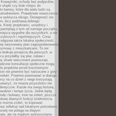
 Krawężniki, schody bez podjazdów,
e słupki czy brak miejsc do
 bariery, które dla wielu ludzi są
utrudnieniem. Prawdziwie nowoczesna
ie wyklucza nikogo. Dostępność nie
em, lecz podstawą dobrego
a. Kiedy projektanci, urzędnicy i
 pamiętają o tym od samego początku,
iejsca wygodne dla wszystkich, a nie
jszybszych i najsilniejszych. Coraz
 odgrywa także lokalna społeczność.
piej narysowany plan zagospodarowania
 rozmowy z mieszkańcami. To oni
e brakuje przejścia dla pieszych, w
cu przydałby się plac zabaw i
ny skwer wieczorami pustoszeje.
adzone konsultacje społeczne mogą
ele projektów przed kosztownymi
sto nie powinno być narzucane z góry
produkt. Powinno powstawać w dialogu
órzy na co dzień z niego korzystają.
uważyć, że miasta przyszłości nie
dentyczne. Każde ma swoją historię,
charakter i tempo życia. Jedne będą
odę i bulwary, inne na zieleń, jeszcze
udowę dawnych funkcji śródmieścia.
o można zrobić, to kopiować
bez refleksji nad lokalnymi potrzebami.
ozwój nie polega na ślepym
twie, ale na mądrym wykorzystaniu