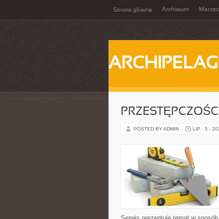
Archiwum
Marzec
Strona główna
ARCHIPELAG
PRZESTĘPCZOŚ
POSTED BY ADMIN
LIP - 5 - 2
Serwis prezentuje temat w sposób 