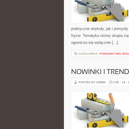
praktyczne artykuły, jak i pomysł
fryzur. Tematyka strony skupia s
ogranicza się wyłącznie […]
CATEGORIES:
PORADNICTWO ROD
NOWINKI I TREN
POSTED BY ADMIN
CZE - 18 -