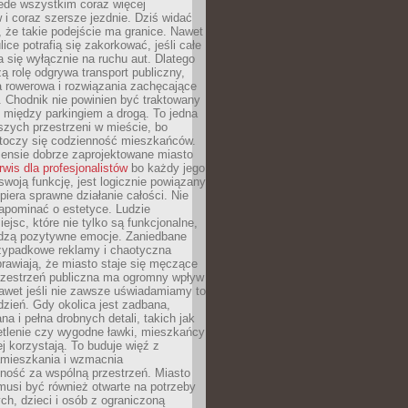
ede wszystkim coraz więcej
i coraz szersze jezdnie. Dziś widać
, że takie podejście ma granice. Nawet
ice potrafią się zakorkować, jeśli całe
a się wyłącznie na ruchu aut. Dlatego
ą rolę odgrywa transport publiczny,
ra rowerowa i rozwiązania zachęcające
 Chodnik nie powinien być traktowany
 między parkingiem a drogą. To jedna
szych przestrzeni w mieście, bo
 toczy się codzienność mieszkańców.
nsie dobrze zaprojektowane miasto
rwis dla profesjonalistów
bo każdy jego
woją funkcję, jest logicznie powiązany
spiera sprawne działanie całości. Nie
apominać o estetyce. Ludzie
iejsc, które nie tylko są funkcjonalne,
udzą pozytywne emocje. Zaniedbane
rzypadkowe reklamy i chaotyczna
rawiają, że miasto staje się męczące
Przestrzeń publiczna ma ogromny wpływ
nawet jeśli nie zawsze uświadamiamy to
dzień. Gdy okolica jest zadbana,
a i pełna drobnych detali, takich jak
etlenie czy wygodne ławki, mieszkańcy
ej korzystają. To buduje więź z
mieszkania i wzmacnia
ność za wspólną przestrzeń. Miasto
musi być również otwarte na potrzeby
ch, dzieci i osób z ograniczoną