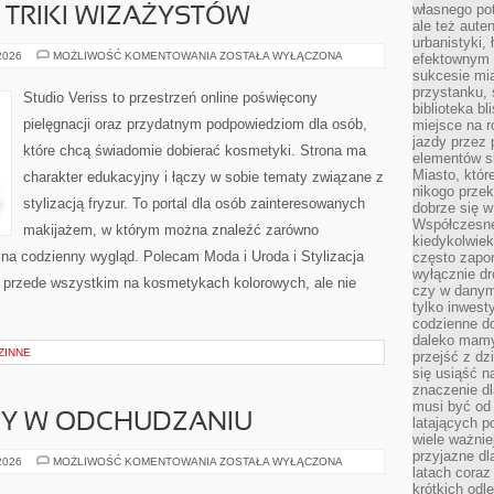
własnego po
TRIKI WIZAŻYSTÓW
ale też aute
urbanistyki,
PROFESJONALNE
 2026
MOŻLIWOŚĆ KOMENTOWANIA
ZOSTAŁA WYŁĄCZONA
efektownym 
TRIKI
sukcesie mia
WIZAŻYSTÓW
przystanku, 
Studio Veriss to przestrzeń online poświęcony
biblioteka b
pielęgnacji oraz przydatnym podpowiedziom dla osób,
miejsce na r
jazdy przez p
które chcą świadomie dobierać kosmetyki. Strona ma
elementów sk
Miasto, któr
charakter edukacyjny i łączy w sobie tematy związane z
nikogo prze
stylizacją fryzur. To portal dla osób zainteresowanych
dobrze się w
Współczesne 
makijażem, w którym można znaleźć zarówno
kiedykolwiek
y na codzienny wygląd. Polecam Moda i Uroda i Stylizacja
często zapom
wyłącznie dr
ię przede wszystkim na kosmetykach kolorowych, ale nie
czy w danym 
tylko inwest
codzienne d
daleko mamy
ZINNE
przejść z dz
się usiąść n
znaczenie dl
musi być od 
DY W ODCHUDZANIU
latających 
wiele ważnie
przyjazne dl
NOWINKI
 2026
MOŻLIWOŚĆ KOMENTOWANIA
ZOSTAŁA WYŁĄCZONA
latach coraz
I
TRENDY
krótkich odl