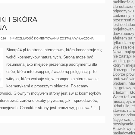
mobilnością.
źle ustawion
odpoczynku to
codziennym 
I I SKÓRA
przestrzeń n
jest dodatki
NA
projektowani
deweloperzy
efektem są m
DERMOKOSMETYKI
 2026
MOŻLIWOŚĆ KOMENTOWANIA
ZOSTAŁA WYŁĄCZONA
I
tylko dla na
SKÓRA
większą rolę
PROBLEMATYCZNA
Bioarp24.pl to strona internetowa, która koncentruje się
Nawet najle
nie zastąpi
wokół kosmetyków naturalnych. Strona może być
wiedzą, gdzi
rozumiana jako miejsce prezentacji asortymentu dla
którym miejs
dlaczego da
osób, które interesują się świadomą pielęgnacją. To
Dobrze prow
witryna, która wpisuje się w rosnące zainteresowanie
uratować wi
błędami. Mia
kosmetykami o prostszym składzie. Polecamy
jak gotowy 
z ludźmi, kt
 nowości. Głównym motywem strony jest świat kosmetyków
Warto też za
interesować zarówno osoby prywatne, jak i sprzedawców,
muszą być i
układ ulic, 
nacyjnych. Charakter strony jest branżowy, ponieważ […]
stawiać na w
inne na odb
Najgorsze, c
rozwiązania 
Prawdziwy r
naśladownic