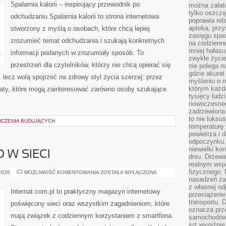
W
Spalarnia kalorii – inspirujący przewodnik po
można załatw
ODCHUDZANIU
tylko oszczę
odchudzaniu Spalarnia kalorii to strona internetowa
poprawia rel
apteka, przy
stworzony z myślą o osobach, które chcą lepiej
zasięgu spac
zrozumieć temat odchudzania i szukają konkretnych
na codzienne
mniej hałasu,
informacji podanych w zrozumiały sposób. To
zwykłe życie
przestrzeń dla czytelników, którzy nie chcą opierać się
nie polega n
gdzie akurat
 lecz wolą spojrzeć na zdrowy styl życia szerzej: przez
myśleniu o 
którym każd
maty, które mogą zainteresować zarówno osoby szukające
tysięcy lud
nowoczesnego
zadrzewiona 
to nie luksu
DCZENIA BUDUJĄCYCH
temperaturę 
powietrza i 
odpoczynku.
niewielki ko
 W SIECI
dniu. Drzewa
realnym wsp
fizycznego. 
BEZPIECZEŃSTWO
 2026
MOŻLIWOŚĆ KOMENTOWANIA
ZOSTAŁA WYŁĄCZONA
W
nasadzeń za
SIECI
z własnej od
Internat.com.pl to praktyczny magazyn internetowy
przeciążenie
transportu. 
poświęcony sieci oraz wszystkim zagadnieniom, które
oznacza prz
mają związek z codziennym korzystaniem z smartfona.
samochodów 
już wyraźnie