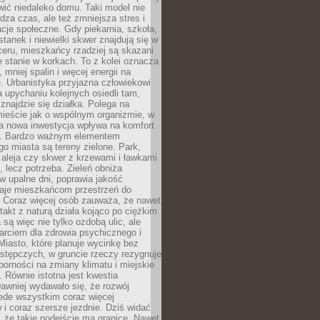
ić niedaleko domu. Taki model nie
dza czas, ale też zmniejsza stres i
acje społeczne. Gdy piekarnia, szkoła,
stanek i niewielki skwer znajdują się w
eru, mieszkańcy rzadziej są skazani
 stanie w korkach. To z kolei oznacza
 mniej spalin i więcej energii na
. Urbanistyka przyjazna człowiekowi
a upychaniu kolejnych osiedli tam,
 znajdzie się działka. Polega na
mieście jak o wspólnym organizmie, w
a nowa inwestycja wpływa na komfort
zi. Bardzo ważnym elementem
 miasta są tereny zielone. Park,
aleja czy skwer z krzewami i ławkami
s, lecz potrzeba. Zieleń obniża
w upalne dni, poprawia jakość
daje mieszkańcom przestrzeń do
 Coraz więcej osób zauważa, że nawet
ntakt z naturą działa kojąco po ciężkim
 są więc nie tylko ozdobą ulic, ale
arciem dla zdrowia psychicznego i
Miasto, które planuje wycinkę bez
stępczych, w gruncie rzeczy rezygnuje
porności na zmiany klimatu i miejskie
. Równie istotna jest kwestia
Dawniej wydawało się, że rozwój
ede wszystkim coraz więcej
i coraz szersze jezdnie. Dziś widać
, że takie podejście ma granice. Nawet