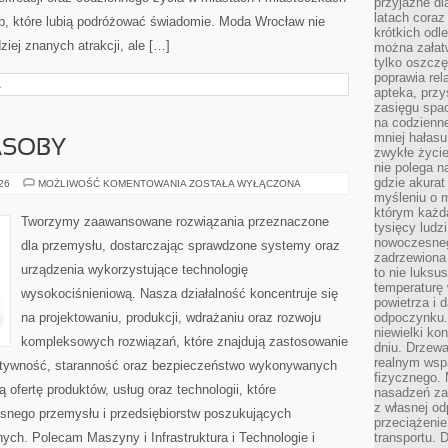
przyjazne dl
latach coraz
ób, które lubią podróżować świadomie. Moda Wrocław nie
krótkich odl
ziej znanych atrakcji, ale […]
można załatw
tylko oszczę
poprawia rel
A
apteka, przy
zasięgu spac
na codzienne
mniej hałasu,
ASOBY
zwykłe życie
nie polega n
gdzie akurat
ENERGETYKA
026
MOŻLIWOŚĆ KOMENTOWANIA
ZOSTAŁA WYŁĄCZONA
I
myśleniu o 
ZASOBY
którym każd
Tworzymy zaawansowane rozwiązania przeznaczone
tysięcy lud
nowoczesnego
dla przemysłu, dostarczając sprawdzone systemy oraz
zadrzewiona 
urządzenia wykorzystujące technologię
to nie luksu
temperaturę 
wysokociśnieniową. Nasza działalność koncentruje się
powietrza i 
na projektowaniu, produkcji, wdrażaniu oraz rozwoju
odpoczynku.
niewielki ko
kompleksowych rozwiązań, które znajdują zastosowanie
dniu. Drzewa
realnym wsp
ektywność, staranność oraz bezpieczeństwo wykonywanych
fizycznego. 
 ofertę produktów, usług oraz technologii, które
nasadzeń za
z własnej od
snego przemysłu i przedsiębiorstw poszukujących
przeciążenie
ch. Polecam Maszyny i Infrastruktura i Technologie i
transportu. 