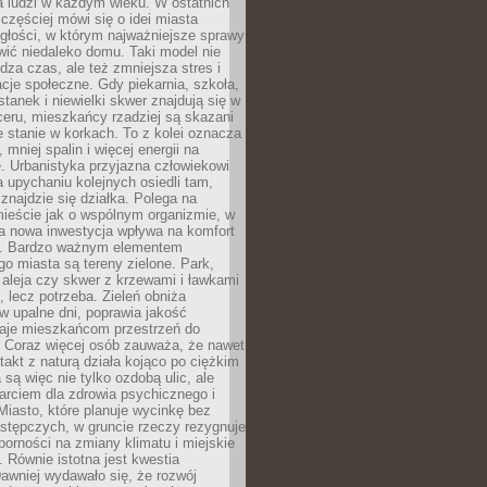
a ludzi w każdym wieku. W ostatnich
 częściej mówi się o idei miasta
egłości, w którym najważniejsze sprawy
ić niedaleko domu. Taki model nie
dza czas, ale też zmniejsza stres i
acje społeczne. Gdy piekarnia, szkoła,
stanek i niewielki skwer znajdują się w
eru, mieszkańcy rzadziej są skazani
 stanie w korkach. To z kolei oznacza
 mniej spalin i więcej energii na
. Urbanistyka przyjazna człowiekowi
a upychaniu kolejnych osiedli tam,
 znajdzie się działka. Polega na
mieście jak o wspólnym organizmie, w
a nowa inwestycja wpływa na komfort
zi. Bardzo ważnym elementem
 miasta są tereny zielone. Park,
aleja czy skwer z krzewami i ławkami
s, lecz potrzeba. Zieleń obniża
w upalne dni, poprawia jakość
daje mieszkańcom przestrzeń do
 Coraz więcej osób zauważa, że nawet
ntakt z naturą działa kojąco po ciężkim
 są więc nie tylko ozdobą ulic, ale
arciem dla zdrowia psychicznego i
Miasto, które planuje wycinkę bez
stępczych, w gruncie rzeczy rezygnuje
porności na zmiany klimatu i miejskie
. Równie istotna jest kwestia
Dawniej wydawało się, że rozwój