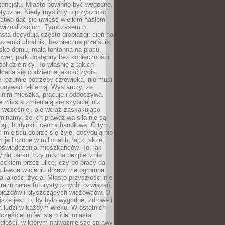
tencjału. Miasto powinno być wygodne,
ntyczne. Kiedy myślimy o przyszłości
 łatwo dać się uwieść wielkim hasłom i
wizualizacjom. Tymczasem o
sta decydują często drobiazgi: cień na
szeroki chodnik, bezpieczne przejście,
lisko domu, mała fontanna na placu,
ower, park dostępny bez konieczności
ół dzielnicy. To właśnie z takich
łada się codzienna jakość życia.
e rozumie potrzeby człowieka, nie musi
konywać reklamą. Wystarczy, że
 nim mieszka, pracuje i odpoczywa.
miasta zmieniają się szybciej niż
 wcześniej, ale wciąż zaskakująco
inamy, że ich prawdziwą siłą nie są
ogi, budynki i centra handlowe. O tym,
miejscu dobrze się żyje, decydują nie
ycje liczone w milionach, lecz także
oświadczenia mieszkańców. To, jak
 do parku, czy można bezpiecznie
ieckiem przez ulicę, czy po pracy da
a ławce w cieniu drzew, ma ogromne
a jakości życia. Miasto przyszłości nie
razu pełne futurystycznych rozwiązań,
pojazdów i błyszczących wieżowców. O
jsze jest to, by było wygodne, zdrowe i
a ludzi w każdym wieku. W ostatnich
 częściej mówi się o idei miasta
egłości, w którym najważniejsze sprawy