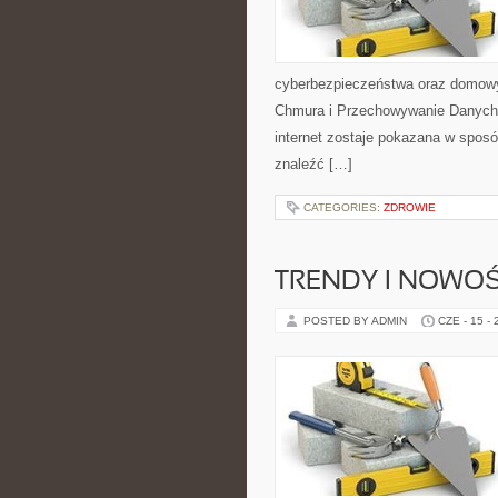
cyberbezpieczeństwa oraz domowy
Chmura i Przechowywanie Danych i
internet zostaje pokazana w sposó
znaleźć […]
CATEGORIES:
ZDROWIE
TRENDY I NOWOŚ
POSTED BY ADMIN
CZE - 15 -