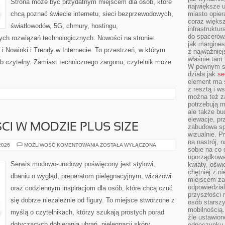
Strona może być przydatnym miejscem dla osób, które
największe ul
chcą poznać świecie internetu, sieci bezprzewodowych,
miasto opier
coraz większ
światłowodów, 5G, chmury, hostingu,
infrastruktu
do spacerów.
ch rozwiązań technologicznych. Nowości na stronie:
jak margines
 Nowinki i Trendy w Internecie. To przestrzeń, w którym
z najważniej
właśnie tam
b czytelny. Zamiast technicznego żargonu, czytelnik może
W pewnym se
działa jak
se
element ma s
z resztą i w
można też z
potrzebują m
ale także b
elewacje, p
CI W MODZIE PLUS SIZE
zabudowa sp
wizualnie. 
na nastrój, 
TRENDY
 2026
MOŻLIWOŚĆ KOMENTOWANIA
ZOSTAŁA WYŁĄCZONA
sobie na co 
I
NOWOŚCI
uporządkowan
W
Serwis modowo-urodowy poświęcony jest stylowi,
kwiaty, oświ
MODZIE
chętniej z ni
PLUS
dbaniu o wygląd, preparatom pielęgnacyjnym, wizażowi
SIZE
miejscem za
odpowiedzial
oraz codziennym inspiracjom dla osób, które chcą czuć
przyszłości 
się dobrze niezależnie od figury. To miejsce stworzone z
osób starszy
mobilnością.
myślą o czytelnikach, którzy szukają prostych porad
źle ustawion
dotyczących dobierania ubrań, pielęgnacji skóry,
odpoczynku to