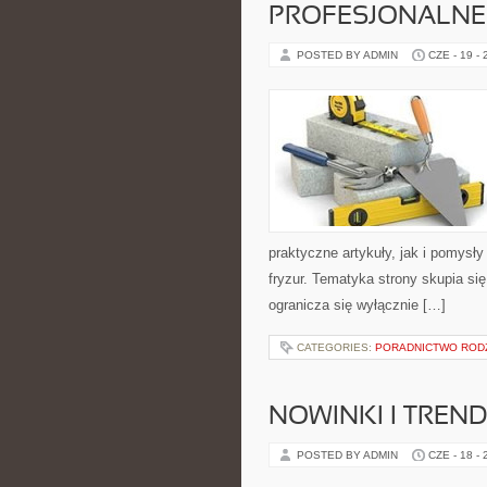
PROFESJONALNE 
POSTED BY ADMIN
CZE - 19 -
praktyczne artykuły, jak i pomysł
fryzur. Tematyka strony skupia s
ogranicza się wyłącznie […]
CATEGORIES:
PORADNICTWO ROD
NOWINKI I TREN
POSTED BY ADMIN
CZE - 18 -