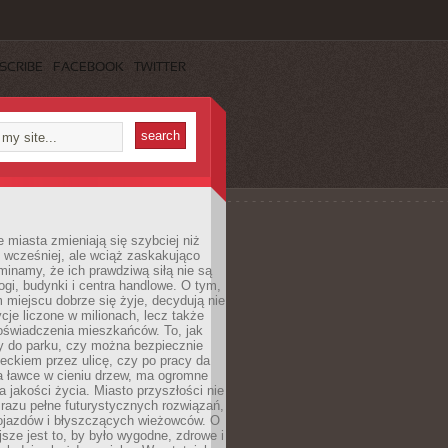
SCRIBE
FACEBOOK
TWITTER
miasta zmieniają się szybciej niż
 wcześniej, ale wciąż zaskakująco
inamy, że ich prawdziwą siłą nie są
ogi, budynki i centra handlowe. O tym,
miejscu dobrze się żyje, decydują nie
ycje liczone w milionach, lecz także
oświadczenia mieszkańców. To, jak
 do parku, czy można bezpiecznie
ieckiem przez ulicę, czy po pracy da
a ławce w cieniu drzew, ma ogromne
a jakości życia. Miasto przyszłości nie
razu pełne futurystycznych rozwiązań,
pojazdów i błyszczących wieżowców. O
jsze jest to, by było wygodne, zdrowe i