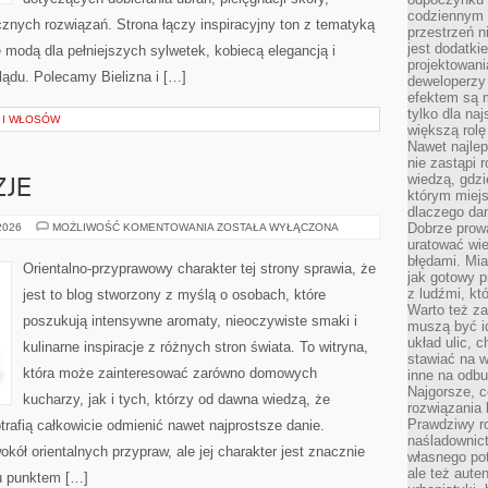
codziennym 
ych rozwiązań. Strona łączy inspiracyjny ton z tematyką
przestrzeń n
jest dodatki
ę modą dla pełniejszych sylwetek, kobiecą elegancją i
projektowani
ądu. Polecamy Bielizna i […]
deweloperzy
efektem są m
tylko dla na
A I WŁOSÓW
większą rolę
Nawet najle
nie zastąpi
wiedzą, gdzi
ZJE
którym miejs
dlaczego da
PERFUMY
Dobrze prow
 2026
MOŻLIWOŚĆ KOMENTOWANIA
ZOSTAŁA WYŁĄCZONA
A
uratować wi
OKAZJE
błędami. Mia
Orientalno-przyprawowy charakter tej strony sprawia, że
jak gotowy 
z ludźmi, kt
jest to blog stworzony z myślą o osobach, które
Warto też za
poszukują intensywne aromaty, nieoczywiste smaki i
muszą być i
układ ulic, 
kulinarne inspiracje z różnych stron świata. To witryna,
stawiać na w
która może zainteresować zarówno domowych
inne na odb
Najgorsze, c
kucharzy, jak i tych, którzy od dawna wiedzą, że
rozwiązania 
Prawdziwy r
rafią całkowicie odmienić nawet najprostsze danie.
naśladownic
kół orientalnych przypraw, ale jej charakter jest znacznie
własnego po
ale też aute
u punktem […]