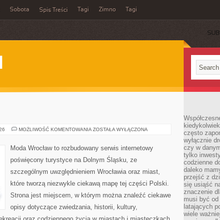
Sobota
Tagi
Zimno
Tagi
Spis Treści
SUB
I
Współczesne 
kiedykolwiek
GŁOGÓW
026
MOŻLIWOŚĆ KOMENTOWANIA
ZOSTAŁA WYŁĄCZONA
często zapom
wyłącznie dr
czy w danym 
Moda Wrocław to rozbudowany serwis internetowy
tylko inwest
poświęcony turystyce na Dolnym Śląsku, ze
codzienne d
daleko mamy
szczególnym uwzględnieniem Wrocławia oraz miast,
przejść z dz
które tworzą niezwykle ciekawą mapę tej części Polski.
się usiąść n
znaczenie dl
Strona jest miejscem, w którym można znaleźć ciekawe
musi być od 
latających 
opisy dotyczące zwiedzania, historii, kultury,
wiele ważnie
 rekreacji oraz codziennego życia w miastach i miasteczkach