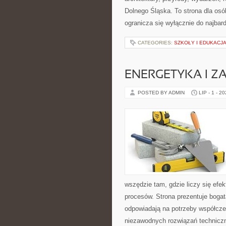
Dolnego Śląska. To strona dla os
ogranicza się wyłącznie do najbard
CATEGORIES:
SZKOŁY I EDUKACJ
ENERGETYKA I Z
POSTED BY ADMIN
LIP - 1 - 2
wszędzie tam, gdzie liczy się ef
procesów. Strona prezentuje bogatą
odpowiadają na potrzeby współcze
niezawodnych rozwiązań techniczny