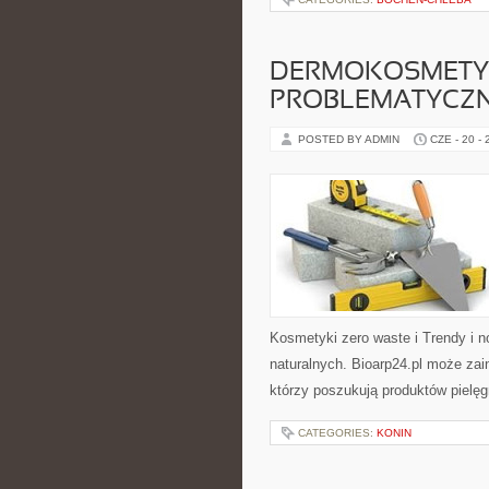
DERMOKOSMETYK
PROBLEMATYCZ
POSTED BY ADMIN
CZE - 20 -
Kosmetyki zero waste i Trendy i
naturalnych. Bioarp24.pl może za
którzy poszukują produktów pielęg
CATEGORIES:
KONIN