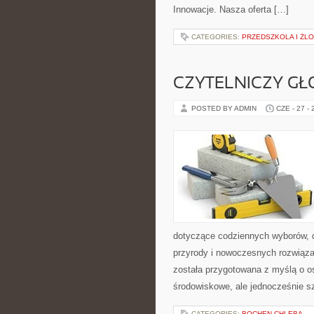
Innowacje. Nasza oferta […]
CATEGORIES:
PRZEDSZKOLA I ŻLO
CZYTELNICZY GŁ
POSTED BY ADMIN
CZE - 27 -
dotyczące codziennych wyborów, d
przyrody i nowoczesnych rozwiąza
została przygotowana z myślą o o
środowiskowe, ale jednocześnie s
CATEGORIES:
BOCHEN-CHLEBA