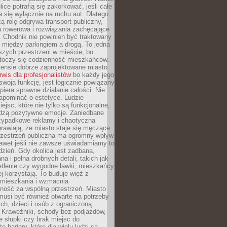
ice potrafią się zakorkować, jeśli całe
a się wyłącznie na ruchu aut. Dlatego
ą rolę odgrywa transport publiczny,
ra rowerowa i rozwiązania zachęcające
 Chodnik nie powinien być traktowany
 między parkingiem a drogą. To jedna
szych przestrzeni w mieście, bo
 toczy się codzienność mieszkańców.
nsie dobrze zaprojektowane miasto
rwis dla profesjonalistów
bo każdy jego
woją funkcję, jest logicznie powiązany
spiera sprawne działanie całości. Nie
apominać o estetyce. Ludzie
iejsc, które nie tylko są funkcjonalne,
udzą pozytywne emocje. Zaniedbane
rzypadkowe reklamy i chaotyczna
rawiają, że miasto staje się męczące
Przestrzeń publiczna ma ogromny wpływ
nawet jeśli nie zawsze uświadamiamy to
dzień. Gdy okolica jest zadbana,
a i pełna drobnych detali, takich jak
etlenie czy wygodne ławki, mieszkańcy
ej korzystają. To buduje więź z
mieszkania i wzmacnia
ność za wspólną przestrzeń. Miasto
musi być również otwarte na potrzeby
ch, dzieci i osób z ograniczoną
 Krawężniki, schody bez podjazdów,
e słupki czy brak miejsc do
 bariery, które dla wielu ludzi są