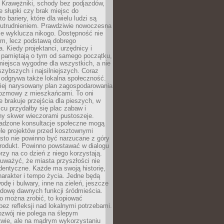
 Krawężniki, schody bez podjazdów,
e słupki czy brak miejsc do
 bariery, które dla wielu ludzi są
utrudnieniem. Prawdziwie nowoczesna
ie wyklucza nikogo. Dostępność nie
em, lecz podstawą dobrego
a. Kiedy projektanci, urzędnicy i
 pamiętają o tym od samego początku,
iejsca wygodne dla wszystkich, a nie
jszybszych i najsilniejszych. Coraz
 odgrywa także lokalna społeczność.
piej narysowany plan zagospodarowania
 rozmowy z mieszkańcami. To oni
e brakuje przejścia dla pieszych, w
cu przydałby się plac zabaw i
ny skwer wieczorami pustoszeje.
adzone konsultacje społeczne mogą
ele projektów przed kosztownymi
sto nie powinno być narzucane z góry
produkt. Powinno powstawać w dialogu
órzy na co dzień z niego korzystają.
uważyć, że miasta przyszłości nie
dentyczne. Każde ma swoją historię,
charakter i tempo życia. Jedne będą
odę i bulwary, inne na zieleń, jeszcze
udowę dawnych funkcji śródmieścia.
o można zrobić, to kopiować
bez refleksji nad lokalnymi potrzebami.
ozwój nie polega na ślepym
twie, ale na mądrym wykorzystaniu