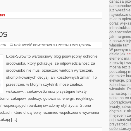
oznacza prz
samochodów 
już wyraźnie
największe ul
BKI
miasto opier
coraz większ
infrastruktu
do spacerów.
OS
jak margines
z najważniej
właśnie tam
CZYTELNICZY
 2026
MOŻLIWOŚĆ KOMENTOWANIA
ZOSTAŁA WYŁĄCZONA
GŁOS
W pewnym se
działa jak
se
Ekos-Sułów to wartościowy blog poświęcony ochronie
element ma s
z resztą i w
środowiska, który pokazuje, że odpowiedzialność za
można też z
środowisko nie musi oznaczać wielkich wyrzeczeń,
potrzebują m
ale także b
skomplikowanych decyzji ani kosztownych zmian. To
elewacje, p
przestrzeń, w którym czytelnik może znaleźć
zabudowa sp
wizualnie. 
wskazówki, ciekawostki oraz przystępne teksty
na nastrój, 
sobie na co 
omu, zakupów, podróży, gotowania, energii, recyklingu,
uporządkowan
ń wspierających bardziej świadomy styl życia. Strona
kwiaty, oświ
chętniej z ni
sobach, które chcą lepiej rozumieć współczesne wyzwania
miejscem za
zukają […]
odpowiedzial
przyszłości 
osób starszy