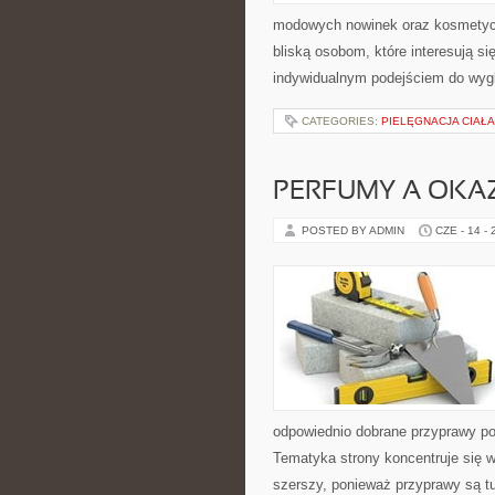
modowych nowinek oraz kosmetyczn
bliską osobom, które interesują si
indywidualnym podejściem do wygl
CATEGORIES:
PIELĘGNACJA CIAŁ
PERFUMY A OKA
POSTED BY ADMIN
CZE - 14 -
odpowiednio dobrane przyprawy pot
Tematyka strony koncentruje się wo
szerszy, ponieważ przyprawy są t