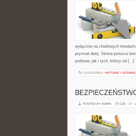
wyłącznie na chwilowych trendach,
pryzmat diety. Strona porusza te
podstaw, jak i tych, którzy od […]
CATEGORIES:
HISTORIE I DOŚWIA
BEZPIECZEŃSTWO
POSTED BY ADMIN
CZE - 17 -