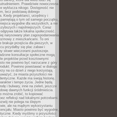
utrudnieniem. Prawdziwie nowoczesna
ie wyklucza nikogo. Dostępność nie
em, lecz podstawą dobrego
a. Kiedy projektanci, urzędnicy i
 pamiętają o tym od samego początku,
iejsca wygodne dla wszystkich, a nie
jszybszych i najsilniejszych. Coraz
 odgrywa także lokalna społeczność.
piej narysowany plan zagospodarowania
 rozmowy z mieszkańcami. To oni
e brakuje przejścia dla pieszych, w
cu przydałby się plac zabaw i
ny skwer wieczorami pustoszeje.
adzone konsultacje społeczne mogą
ele projektów przed kosztownymi
sto nie powinno być narzucane z góry
produkt. Powinno powstawać w dialogu
órzy na co dzień z niego korzystają.
uważyć, że miasta przyszłości nie
dentyczne. Każde ma swoją historię,
charakter i tempo życia. Jedne będą
odę i bulwary, inne na zieleń, jeszcze
udowę dawnych funkcji śródmieścia.
o można zrobić, to kopiować
bez refleksji nad lokalnymi potrzebami.
ozwój nie polega na ślepym
twie, ale na mądrym wykorzystaniu
tencjału. Miasto powinno być wygodne,
ntyczne. Kiedy myślimy o przyszłości