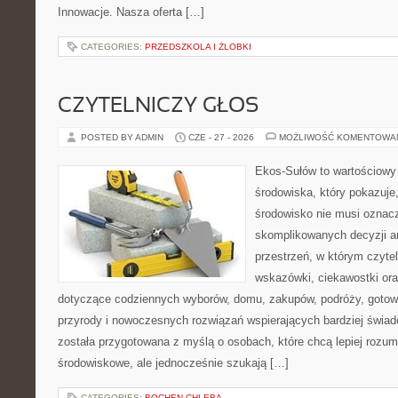
Innowacje. Nasza oferta […]
CATEGORIES:
PRZEDSZKOLA I ŻLOBKI
CZYTELNICZY GŁOS
POSTED BY ADMIN
CZE - 27 - 2026
MOŻLIWOŚĆ KOMENTOWA
Ekos-Sułów to wartościowy
środowiska, który pokazuje
środowisko nie musi oznac
skomplikowanych decyzji a
przestrzeń, w którym czyte
wskazówki, ciekawostki ora
dotyczące codziennych wyborów, domu, zakupów, podróży, gotowan
przyrody i nowoczesnych rozwiązań wspierających bardziej świad
została przygotowana z myślą o osobach, które chcą lepiej roz
środowiskowe, ale jednocześnie szukają […]
CATEGORIES:
BOCHEN-CHLEBA