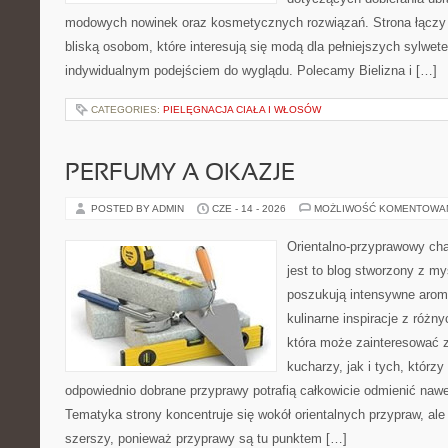
modowych nowinek oraz kosmetycznych rozwiązań. Strona łączy i
bliską osobom, które interesują się modą dla pełniejszych sylwete
indywidualnym podejściem do wyglądu. Polecamy Bielizna i […]
CATEGORIES:
PIELĘGNACJA CIAŁA I WŁOSÓW
PERFUMY A OKAZJE
POSTED BY ADMIN
CZE - 14 - 2026
MOŻLIWOŚĆ KOMENTOWA
Orientalno-przyprawowy char
jest to blog stworzony z my
poszukują intensywne aroma
kulinarne inspiracje z różny
która może zainteresować
kucharzy, jak i tych, którz
odpowiednio dobrane przyprawy potrafią całkowicie odmienić nawe
Tematyka strony koncentruje się wokół orientalnych przypraw, ale 
szerszy, ponieważ przyprawy są tu punktem […]