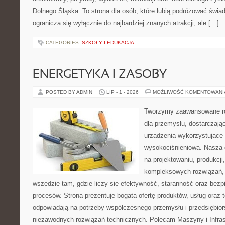
Dolnego Śląska. To strona dla osób, które lubią podróżować świ
ogranicza się wyłącznie do najbardziej znanych atrakcji, ale […]
CATEGORIES:
SZKOŁY I EDUKACJA
ENERGETYKA I ZASOBY
POSTED BY ADMIN
LIP - 1 - 2026
MOŻLIWOŚĆ KOMENTOWAN
Tworzymy zaawansowane ro
dla przemysłu, dostarczaj
urządzenia wykorzystujące 
wysokociśnieniową. Nasza d
na projektowaniu, produkcji
kompleksowych rozwiązań, 
wszędzie tam, gdzie liczy się efektywność, staranność oraz be
procesów. Strona prezentuje bogatą ofertę produktów, usług oraz t
odpowiadają na potrzeby współczesnego przemysłu i przedsiębio
niezawodnych rozwiązań technicznych. Polecam Maszyny i Infrastr