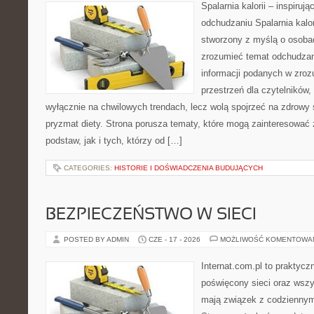
Spalarnia kalorii – inspiruj
odchudzaniu Spalarnia kalor
stworzony z myślą o osobac
zrozumieć temat odchudzan
informacji podanych w zroz
przestrzeń dla czytelników,
wyłącznie na chwilowych trendach, lecz wolą spojrzeć na zdrowy s
pryzmat diety. Strona porusza tematy, które mogą zainteresować
podstaw, jak i tych, którzy od […]
CATEGORIES:
HISTORIE I DOŚWIADCZENIA BUDUJĄCYCH
BEZPIECZEŃSTWO W SIECI
POSTED BY ADMIN
CZE - 17 - 2026
MOŻLIWOŚĆ KOMENTOWA
Internat.com.pl to praktyc
poświęcony sieci oraz wszy
mają związek z codziennym