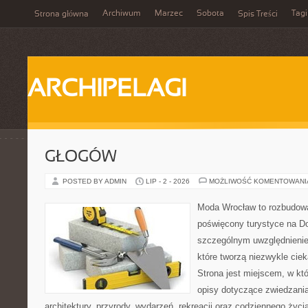
Archiwum
Marzec
Sobota
Tagi
Strona główna
Spis Treści
ARCHIPELAGI
GŁOGÓW
POSTED BY ADMIN
LIP - 2 - 2026
MOŻLIWOŚĆ KOMENTOWAN
Moda Wrocław to rozbudowa
poświęcony turystyce na D
szczególnym uwzględnienie
które tworzą niezwykle cie
Strona jest miejscem, w k
opisy dotyczące zwiedzania, 
architektury, przyrody, wydarzeń, rekreacji oraz codziennego życ