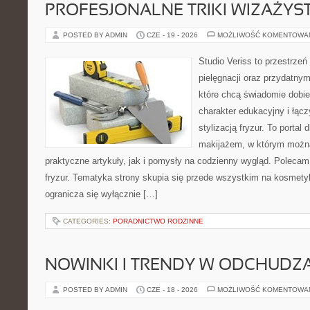
PROFESJONALNE TRIKI WIZAŻY
POSTED BY ADMIN
CZE - 19 - 2026
MOŻLIWOŚĆ KOMENTOWA
Studio Veriss to przestrzeń
pielęgnacji oraz przydatny
które chcą świadomie dobi
charakter edukacyjny i łąc
stylizacją fryzur. To portal
makijażem, w którym możn
praktyczne artykuły, jak i pomysły na codzienny wygląd. Polecam 
fryzur. Tematyka strony skupia się przede wszystkim na kosmety
ogranicza się wyłącznie […]
CATEGORIES:
PORADNICTWO RODZINNE
NOWINKI I TRENDY W ODCHUDZ
POSTED BY ADMIN
CZE - 18 - 2026
MOŻLIWOŚĆ KOMENTOWA