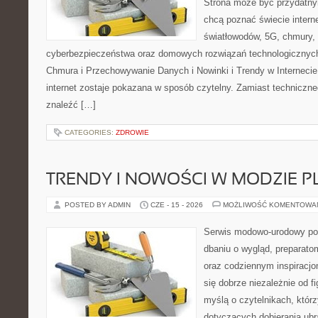
Strona może być przydatny
chcą poznać świecie intern
światłowodów, 5G, chmury, 
cyberbezpieczeństwa oraz domowych rozwiązań technologicznych
Chmura i Przechowywanie Danych i Nowinki i Trendy w Internecie
internet zostaje pokazana w sposób czytelny. Zamiast techniczn
znaleźć […]
CATEGORIES:
ZDROWIE
TRENDY I NOWOŚCI W MODZIE PL
POSTED BY ADMIN
CZE - 15 - 2026
MOŻLIWOŚĆ KOMENTOWA
Serwis modowo-urodowy poś
dbaniu o wygląd, preparato
oraz codziennym inspiracjo
się dobrze niezależnie od f
myślą o czytelnikach, któr
dotyczących dobierania ubra