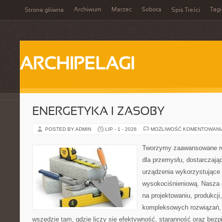
Archiwum
Marzec
Sobota
Tagi
Strona główna
Spis Treści
ARCHIPELAGI
ENERGETYKA I ZASOBY
POSTED BY ADMIN
LIP - 1 - 2026
MOŻLIWOŚĆ KOMENTOWAN
Tworzymy zaawansowane ro
dla przemysłu, dostarczaj
urządzenia wykorzystujące 
wysokociśnieniową. Nasza d
na projektowaniu, produkcji
kompleksowych rozwiązań, 
wszędzie tam, gdzie liczy się efektywność, staranność oraz be