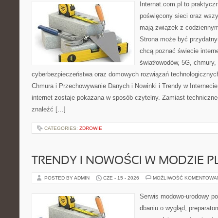
Internat.com.pl to praktyc
poświęcony sieci oraz wszy
mają związek z codziennym
Strona może być przydatny
chcą poznać świecie intern
światłowodów, 5G, chmury, 
cyberbezpieczeństwa oraz domowych rozwiązań technologicznych
Chmura i Przechowywanie Danych i Nowinki i Trendy w Internecie
internet zostaje pokazana w sposób czytelny. Zamiast techniczn
znaleźć […]
CATEGORIES:
ZDROWIE
TRENDY I NOWOŚCI W MODZIE PL
POSTED BY ADMIN
CZE - 15 - 2026
MOŻLIWOŚĆ KOMENTOWA
Serwis modowo-urodowy poś
dbaniu o wygląd, preparato