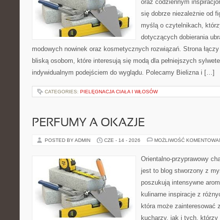
oraz codziennym inspiracjo
się dobrze niezależnie od f
myślą o czytelnikach, któr
dotyczących dobierania ubra
modowych nowinek oraz kosmetycznych rozwiązań. Strona łączy i
bliską osobom, które interesują się modą dla pełniejszych sylwete
indywidualnym podejściem do wyglądu. Polecamy Bielizna i […]
CATEGORIES:
PIELĘGNACJA CIAŁA I WŁOSÓW
PERFUMY A OKAZJE
POSTED BY ADMIN
CZE - 14 - 2026
MOŻLIWOŚĆ KOMENTOWA
Orientalno-przyprawowy char
jest to blog stworzony z my
poszukują intensywne aroma
kulinarne inspiracje z różny
która może zainteresować
kucharzy, jak i tych, którz