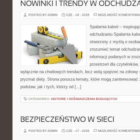
NOWINKI I TRENDY W ODCHUDZ
POSTED BY ADMIN
CZE - 18 - 2026
MOŻLIWOŚĆ KOMENTOWA
Spalarnia kalorii – inspiruj
odchudzaniu Spalarnia kalor
stworzony z myślą o osobac
zrozumieć temat odchudzan
informacji podanych w zroz
przestrzeń dla czytelników,
wyłącznie na chwilowych trendach, lecz wolą spojrzeć na zdrowy s
pryzmat diety. Strona porusza tematy, które mogą zainteresować
podstaw, jak i tych, którzy od […]
CATEGORIES:
HISTORIE I DOŚWIADCZENIA BUDUJĄCYCH
BEZPIECZEŃSTWO W SIECI
POSTED BY ADMIN
CZE - 17 - 2026
MOŻLIWOŚĆ KOMENTOWA