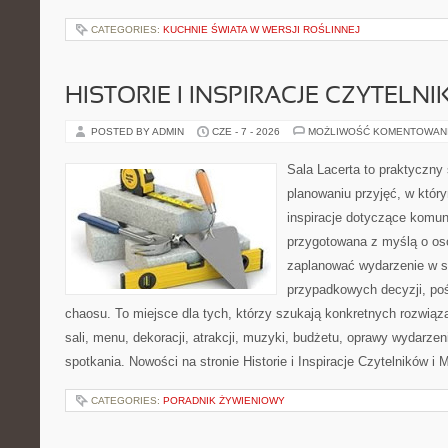
CATEGORIES:
KUCHNIE ŚWIATA W WERSJI ROŚLINNEJ
HISTORIE I INSPIRACJE CZYTELN
POSTED BY ADMIN
CZE - 7 - 2026
MOŻLIWOŚĆ KOMENTOWAN
Sala Lacerta to praktyczny
planowaniu przyjęć, w któr
inspiracje dotyczące komuni
przygotowana z myślą o os
zaplanować wydarzenie w s
przypadkowych decyzji, poś
chaosu. To miejsce dla tych, którzy szukają konkretnych rozwi
sali, menu, dekoracji, atrakcji, muzyki, budżetu, oprawy wydarze
spotkania. Nowości na stronie Historie i Inspiracje Czytelników i 
CATEGORIES:
PORADNIK ŻYWIENIOWY