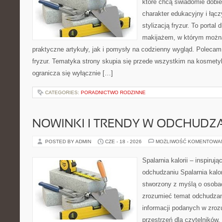
które chcą świadomie dobi
charakter edukacyjny i łąc
stylizacją fryzur. To portal
makijażem, w którym możn
praktyczne artykuły, jak i pomysły na codzienny wygląd. Polecam 
fryzur. Tematyka strony skupia się przede wszystkim na kosmety
ogranicza się wyłącznie […]
CATEGORIES:
PORADNICTWO RODZINNE
NOWINKI I TRENDY W ODCHUDZ
POSTED BY ADMIN
CZE - 18 - 2026
MOŻLIWOŚĆ KOMENTOWA
Spalarnia kalorii – inspiruj
odchudzaniu Spalarnia kalor
stworzony z myślą o osobac
zrozumieć temat odchudzan
informacji podanych w zroz
przestrzeń dla czytelników,