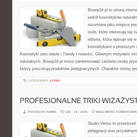
Bioarp24.pl to strona intern
wokół kosmetyków naturaln
rozumiana jako miejsce pre
osób, które interesują się 
witryna, która wpisuje się 
kosmetykami o prostszym 
Kosmetyki zero waste i Trendy i nowości. Głównym motywem str
naturalnych. Bioarp24.pl może zainteresować zarówno osoby pryw
którzy poszukują produktów pielęgnacyjnych. Charakter strony je
CATEGORIES:
KONIN
PROFESJONALNE TRIKI WIZAŻY
POSTED BY ADMIN
CZE - 19 - 2026
MOŻLIWOŚĆ KOMENTOWA
Studio Veriss to przestrzeń
pielęgnacji oraz przydatny