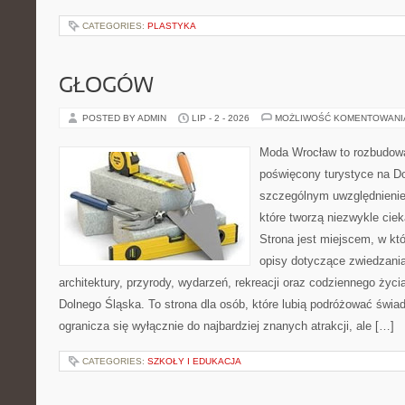
CATEGORIES:
PLASTYKA
GŁOGÓW
POSTED BY ADMIN
LIP - 2 - 2026
MOŻLIWOŚĆ KOMENTOWAN
Moda Wrocław to rozbudowa
poświęcony turystyce na D
szczególnym uwzględnienie
które tworzą niezwykle cie
Strona jest miejscem, w k
opisy dotyczące zwiedzania, 
architektury, przyrody, wydarzeń, rekreacji oraz codziennego życ
Dolnego Śląska. To strona dla osób, które lubią podróżować świ
ogranicza się wyłącznie do najbardziej znanych atrakcji, ale […]
CATEGORIES:
SZKOŁY I EDUKACJA