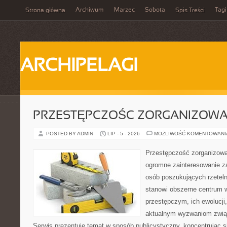
Archiwum
Marzec
Sobota
Tagi
Strona główna
Spis Treści
ARCHIPELAGI
PRZESTĘPCZOŚC ZORGANIZOW
POSTED BY ADMIN
LIP - 5 - 2026
MOŻLIWOŚĆ KOMENTOWAN
Przestępczość zorganizowan
ogromne zainteresowanie za
osób poszukujących rzeteln
stanowi obszerne centrum 
przestępczym, ich ewolucji,
aktualnym wyzwaniom zwi
Serwis prezentuje temat w sposób publicystyczny, koncentrując s