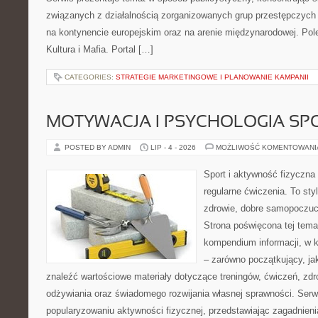
związanych z działalnością zorganizowanych grup przestępczych 
na kontynencie europejskim oraz na arenie międzynarodowej. Pole
Kultura i Mafia. Portal […]
CATEGORIES:
STRATEGIE MARKETINGOWE I PLANOWANIE KAMPANII
MOTYWACJA I PSYCHOLOGIA SP
POSTED BY ADMIN
LIP - 4 - 2026
MOŻLIWOŚĆ KOMENTOWAN
Sport i aktywność fizyczna 
regularne ćwiczenia. To sty
zdrowie, dobre samopoczuci
Strona poświęcona tej tem
kompendium informacji, w k
– zarówno początkujący, j
znaleźć wartościowe materiały dotyczące treningów, ćwiczeń, zdr
odżywiania oraz świadomego rozwijania własnej sprawności. Serwi
popularyzowaniu aktywności fizycznej, przedstawiając zagadnien