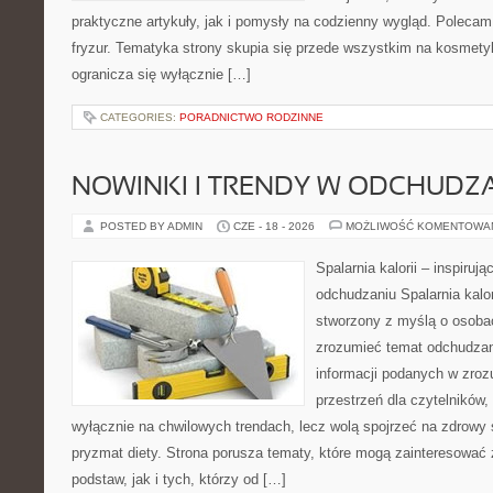
praktyczne artykuły, jak i pomysły na codzienny wygląd. Polecam 
fryzur. Tematyka strony skupia się przede wszystkim na kosmety
ogranicza się wyłącznie […]
CATEGORIES:
PORADNICTWO RODZINNE
NOWINKI I TRENDY W ODCHUDZ
POSTED BY ADMIN
CZE - 18 - 2026
MOŻLIWOŚĆ KOMENTOWA
Spalarnia kalorii – inspiruj
odchudzaniu Spalarnia kalor
stworzony z myślą o osobac
zrozumieć temat odchudzan
informacji podanych w zroz
przestrzeń dla czytelników,
wyłącznie na chwilowych trendach, lecz wolą spojrzeć na zdrowy s
pryzmat diety. Strona porusza tematy, które mogą zainteresować
podstaw, jak i tych, którzy od […]