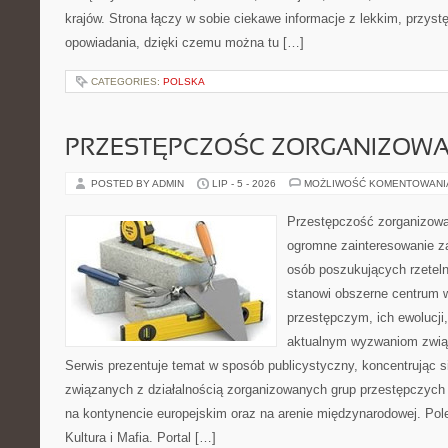
krajów. Strona łączy w sobie ciekawe informacje z lekkim, przy
opowiadania, dzięki czemu można tu […]
CATEGORIES:
POLSKA
PRZESTĘPCZOŚC ZORGANIZOW
POSTED BY ADMIN
LIP - 5 - 2026
MOŻLIWOŚĆ KOMENTOWAN
Przestępczość zorganizowan
ogromne zainteresowanie za
osób poszukujących rzeteln
stanowi obszerne centrum 
przestępczym, ich ewolucji,
aktualnym wyzwaniom zwi
Serwis prezentuje temat w sposób publicystyczny, koncentrując s
związanych z działalnością zorganizowanych grup przestępczych 
na kontynencie europejskim oraz na arenie międzynarodowej. Pole
Kultura i Mafia. Portal […]