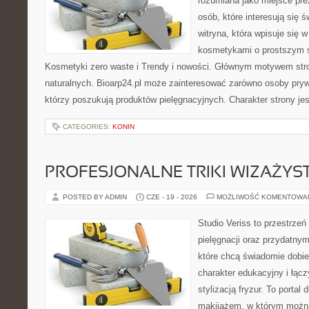
rozumiana jako miejsce pre
osób, które interesują się 
witryna, która wpisuje się 
kosmetykami o prostszym 
Kosmetyki zero waste i Trendy i nowości. Głównym motywem str
naturalnych. Bioarp24.pl może zainteresować zarówno osoby pryw
którzy poszukują produktów pielęgnacyjnych. Charakter strony je
CATEGORIES:
KONIN
PROFESJONALNE TRIKI WIZAŻY
POSTED BY ADMIN
CZE - 19 - 2026
MOŻLIWOŚĆ KOMENTOWA
Studio Veriss to przestrzeń
pielęgnacji oraz przydatny
które chcą świadomie dobi
charakter edukacyjny i łąc
stylizacją fryzur. To portal
makijażem, w którym możn