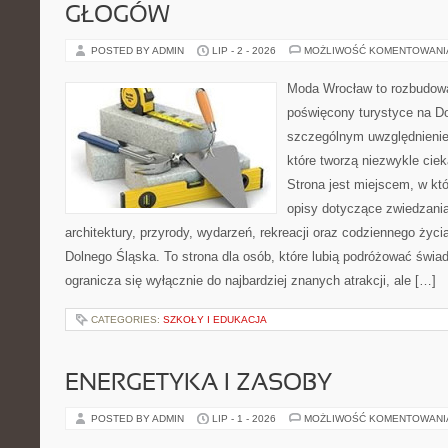
GŁOGÓW
POSTED BY ADMIN
LIP - 2 - 2026
MOŻLIWOŚĆ KOMENTOWAN
Moda Wrocław to rozbudowa
poświęcony turystyce na D
szczególnym uwzględnienie
które tworzą niezwykle cie
Strona jest miejscem, w k
opisy dotyczące zwiedzania, 
architektury, przyrody, wydarzeń, rekreacji oraz codziennego życ
Dolnego Śląska. To strona dla osób, które lubią podróżować świ
ogranicza się wyłącznie do najbardziej znanych atrakcji, ale […]
CATEGORIES:
SZKOŁY I EDUKACJA
ENERGETYKA I ZASOBY
POSTED BY ADMIN
LIP - 1 - 2026
MOŻLIWOŚĆ KOMENTOWAN