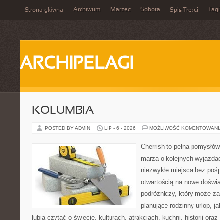
Archiwum
Marzec
Sobota
Tagi
Strona główna
Spis Treści
ARCHIPELAGI
KOLUMBIA
POSTED BY ADMIN
LIP - 6 - 2026
MOŻLIWOŚĆ KOMENTOWAN
Cherrish to pełna pomysłów 
marzą o kolejnych wyjazda
niezwykłe miejsca bez pośp
otwartością na nowe doświa
podróżniczy, który może z
planujące rodzinny urlop, ja
lubią czytać o świecie, kulturach, atrakcjach, kuchni, historii ora