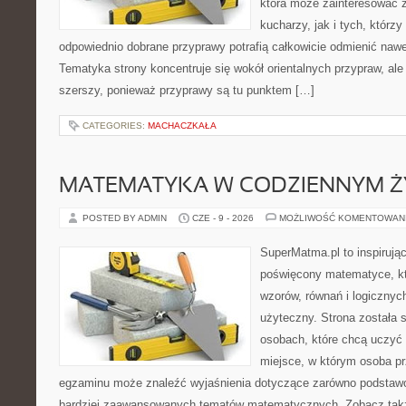
która może zainteresować
kucharzy, jak i tych, którz
odpowiednio dobrane przyprawy potrafią całkowicie odmienić nawe
Tematyka strony koncentruje się wokół orientalnych przypraw, ale 
szerszy, ponieważ przyprawy są tu punktem […]
CATEGORIES:
MACHACZKAŁA
MATEMATYKA W CODZIENNYM Ż
POSTED BY ADMIN
CZE - 9 - 2026
MOŻLIWOŚĆ KOMENTOWAN
SuperMatma.pl to inspirując
poświęcony matematyce, któ
wzorów, równań i logicznyc
użyteczny. Strona została 
osobach, które chcą uczyć 
miejsce, w którym osoba pr
egzaminu może znaleźć wyjaśnienia dotyczące zarówno podstawo
bardziej zaawansowanych tematów matematycznych. Zobacz także