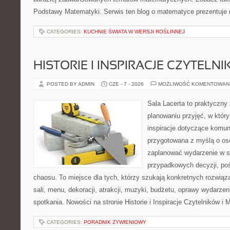
Podstawy Matematyki. Serwis ten blog o matematyce prezentuje
CATEGORIES:
KUCHNIE ŚWIATA W WERSJI ROŚLINNEJ
HISTORIE I INSPIRACJE CZYTELN
POSTED BY ADMIN
CZE - 7 - 2026
MOŻLIWOŚĆ KOMENTOWAN
Sala Lacerta to praktyczny
planowaniu przyjęć, w któr
inspiracje dotyczące komuni
przygotowana z myślą o os
zaplanować wydarzenie w s
przypadkowych decyzji, poś
chaosu. To miejsce dla tych, którzy szukają konkretnych rozwi
sali, menu, dekoracji, atrakcji, muzyki, budżetu, oprawy wydarze
spotkania. Nowości na stronie Historie i Inspiracje Czytelników i 
CATEGORIES:
PORADNIK ŻYWIENIOWY