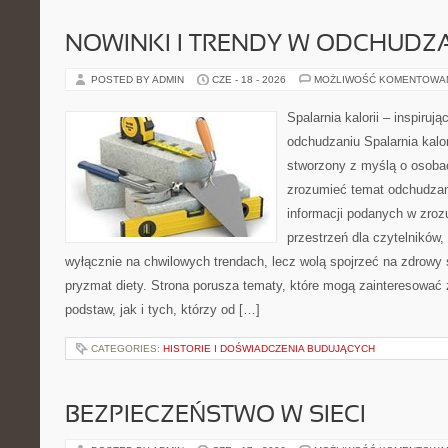
NOWINKI I TRENDY W ODCHUDZ
POSTED BY ADMIN
CZE - 18 - 2026
MOŻLIWOŚĆ KOMENTOWA
Spalarnia kalorii – inspiruj
odchudzaniu Spalarnia kalor
stworzony z myślą o osobac
zrozumieć temat odchudzan
informacji podanych w zroz
przestrzeń dla czytelników,
wyłącznie na chwilowych trendach, lecz wolą spojrzeć na zdrowy s
pryzmat diety. Strona porusza tematy, które mogą zainteresować
podstaw, jak i tych, którzy od […]
CATEGORIES:
HISTORIE I DOŚWIADCZENIA BUDUJĄCYCH
BEZPIECZEŃSTWO W SIECI