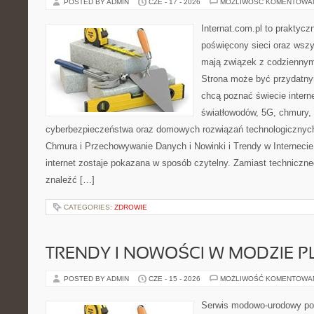
POSTED BY ADMIN
CZE - 17 - 2026
MOŻLIWOŚĆ KOMENTOWA
Internat.com.pl to praktyc
poświęcony sieci oraz wszy
mają związek z codziennym
Strona może być przydatny
chcą poznać świecie intern
światłowodów, 5G, chmury, 
cyberbezpieczeństwa oraz domowych rozwiązań technologicznych
Chmura i Przechowywanie Danych i Nowinki i Trendy w Internecie
internet zostaje pokazana w sposób czytelny. Zamiast techniczn
znaleźć […]
CATEGORIES:
ZDROWIE
TRENDY I NOWOŚCI W MODZIE PL
POSTED BY ADMIN
CZE - 15 - 2026
MOŻLIWOŚĆ KOMENTOWA
Serwis modowo-urodowy poś