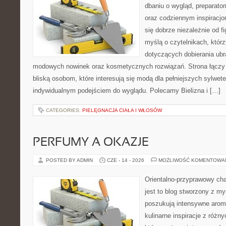
dbaniu o wygląd, preparato
oraz codziennym inspiracjo
się dobrze niezależnie od f
myślą o czytelnikach, któr
dotyczących dobierania ubra
modowych nowinek oraz kosmetycznych rozwiązań. Strona łączy i
bliską osobom, które interesują się modą dla pełniejszych sylwete
indywidualnym podejściem do wyglądu. Polecamy Bielizna i […]
CATEGORIES:
PIELĘGNACJA CIAŁA I WŁOSÓW
PERFUMY A OKAZJE
POSTED BY ADMIN
CZE - 14 - 2026
MOŻLIWOŚĆ KOMENTOWA
Orientalno-przyprawowy char
jest to blog stworzony z my
poszukują intensywne aroma
kulinarne inspiracje z różny