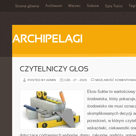
Archiwum
Marzec
Sobota
Tagi
Strona główna
Spis Treści
ARCHIPELAGI
CZYTELNICZY GŁOS
POSTED BY ADMIN
CZE - 27 - 2026
MOŻLIWOŚĆ KOMENTOWA
Ekos-Sułów to wartościowy
środowiska, który pokazuje
środowisko nie musi oznac
skomplikowanych decyzji a
przestrzeń, w którym czyte
wskazówki, ciekawostki ora
dotyczące codziennych wyborów, domu, zakupów, podróży, gotowan