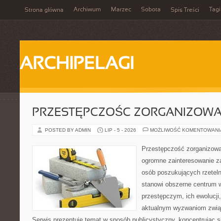
Archiwum
Marzec
Sobota
Tagi
Strona główna
Spis Treści
ARCHIPELAGI
PRZESTĘPCZOŚC ZORGANIZOW
POSTED BY ADMIN
LIP - 5 - 2026
MOŻLIWOŚĆ KOMENTOWAN
Przestępczość zorganizowan
ogromne zainteresowanie za
osób poszukujących rzeteln
stanowi obszerne centrum 
przestępczym, ich ewolucji,
aktualnym wyzwaniom zwi
Serwis prezentuje temat w sposób publicystyczny, koncentrując s