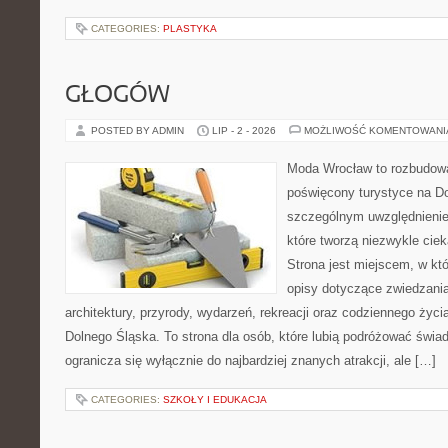
CATEGORIES:
PLASTYKA
GŁOGÓW
POSTED BY ADMIN
LIP - 2 - 2026
MOŻLIWOŚĆ KOMENTOWAN
Moda Wrocław to rozbudowa
poświęcony turystyce na D
szczególnym uwzględnienie
które tworzą niezwykle cie
Strona jest miejscem, w k
opisy dotyczące zwiedzania, 
architektury, przyrody, wydarzeń, rekreacji oraz codziennego życ
Dolnego Śląska. To strona dla osób, które lubią podróżować świ
ogranicza się wyłącznie do najbardziej znanych atrakcji, ale […]
CATEGORIES:
SZKOŁY I EDUKACJA