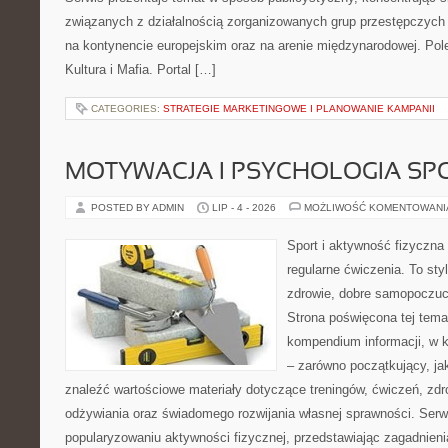
związanych z działalnością zorganizowanych grup przestępczych 
na kontynencie europejskim oraz na arenie międzynarodowej. Pole
Kultura i Mafia. Portal […]
CATEGORIES:
STRATEGIE MARKETINGOWE I PLANOWANIE KAMPANII
MOTYWACJA I PSYCHOLOGIA SP
POSTED BY ADMIN
LIP - 4 - 2026
MOŻLIWOŚĆ KOMENTOWAN
Sport i aktywność fizyczna 
regularne ćwiczenia. To sty
zdrowie, dobre samopoczuci
Strona poświęcona tej tem
kompendium informacji, w k
– zarówno początkujący, j
znaleźć wartościowe materiały dotyczące treningów, ćwiczeń, zdr
odżywiania oraz świadomego rozwijania własnej sprawności. Serwi
popularyzowaniu aktywności fizycznej, przedstawiając zagadnien