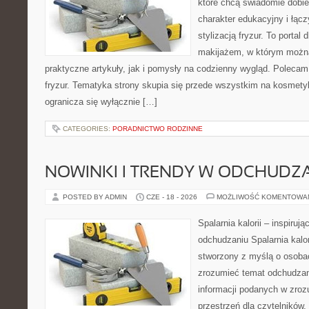
które chcą świadomie dobi
charakter edukacyjny i łąc
stylizacją fryzur. To portal
makijażem, w którym możn
praktyczne artykuły, jak i pomysły na codzienny wygląd. Polecam 
fryzur. Tematyka strony skupia się przede wszystkim na kosmety
ogranicza się wyłącznie […]
CATEGORIES:
PORADNICTWO RODZINNE
NOWINKI I TRENDY W ODCHUDZ
POSTED BY ADMIN
CZE - 18 - 2026
MOŻLIWOŚĆ KOMENTOWA
Spalarnia kalorii – inspiruj
odchudzaniu Spalarnia kalor
stworzony z myślą o osobac
zrozumieć temat odchudzan
informacji podanych w zroz
przestrzeń dla czytelników,