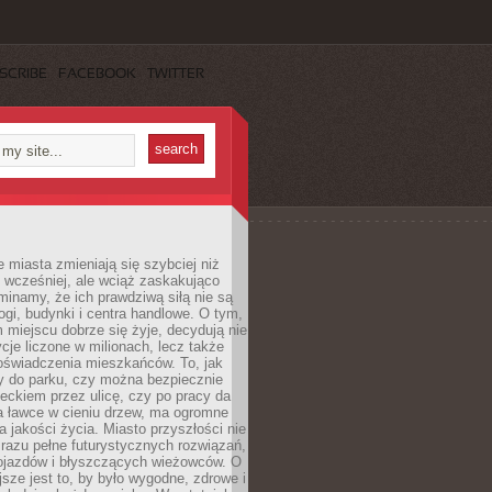
SCRIBE
FACEBOOK
TWITTER
miasta zmieniają się szybciej niż
 wcześniej, ale wciąż zaskakująco
inamy, że ich prawdziwą siłą nie są
ogi, budynki i centra handlowe. O tym,
miejscu dobrze się żyje, decydują nie
ycje liczone w milionach, lecz także
oświadczenia mieszkańców. To, jak
 do parku, czy można bezpiecznie
ieckiem przez ulicę, czy po pracy da
a ławce w cieniu drzew, ma ogromne
a jakości życia. Miasto przyszłości nie
razu pełne futurystycznych rozwiązań,
pojazdów i błyszczących wieżowców. O
jsze jest to, by było wygodne, zdrowe i