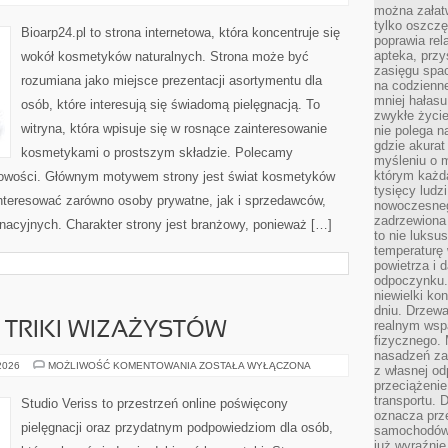
I
można załatw
SKÓRA
tylko oszczę
PROBLEMATYCZNA
Bioarp24.pl to strona internetowa, która koncentruje się
poprawia rel
apteka, przy
wokół kosmetyków naturalnych. Strona może być
zasięgu spac
rozumiana jako miejsce prezentacji asortymentu dla
na codzienne
mniej hałasu,
osób, które interesują się świadomą pielęgnacją. To
zwykłe życie
witryna, która wpisuje się w rosnące zainteresowanie
nie polega n
gdzie akurat
kosmetykami o prostszym składzie. Polecamy
myśleniu o 
którym każd
 nowości. Głównym motywem strony jest świat kosmetyków
tysięcy lud
interesować zarówno osoby prywatne, jak i sprzedawców,
nowoczesnego
zadrzewiona 
nacyjnych. Charakter strony jest branżowy, ponieważ […]
to nie luksu
temperaturę 
powietrza i 
odpoczynku.
niewielki ko
dniu. Drzewa
realnym wsp
TRIKI WIZAŻYSTÓW
fizycznego. 
nasadzeń za
PROFESJONALNE
 2026
MOŻLIWOŚĆ KOMENTOWANIA
ZOSTAŁA WYŁĄCZONA
z własnej od
TRIKI
przeciążenie
WIZAŻYSTÓW
transportu. 
Studio Veriss to przestrzeń online poświęcony
oznacza prz
pielęgnacji oraz przydatnym podpowiedziom dla osób,
samochodów 
już wyraźnie