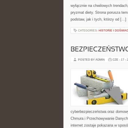
wyłącznie na chwilowych trendach,
pryzmat diety. Strona porusza te
podstaw, jak i tych, którzy od […]
CATEGORIES:
HISTORIE I DOŚWIA
BEZPIECZEŃSTWO
POSTED BY ADMIN
CZE - 17 -
cyberbezpieczeństwa oraz domowy
Chmura i Przechowywanie Danych i
internet zostaje pokazana w sposó