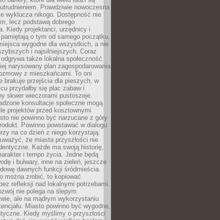
utrudnieniem. Prawdziwie nowoczesna
ie wyklucza nikogo. Dostępność nie
em, lecz podstawą dobrego
a. Kiedy projektanci, urzędnicy i
 pamiętają o tym od samego początku,
iejsca wygodne dla wszystkich, a nie
jszybszych i najsilniejszych. Coraz
 odgrywa także lokalna społeczność.
piej narysowany plan zagospodarowania
 rozmowy z mieszkańcami. To oni
e brakuje przejścia dla pieszych, w
cu przydałby się plac zabaw i
ny skwer wieczorami pustoszeje.
adzone konsultacje społeczne mogą
ele projektów przed kosztownymi
sto nie powinno być narzucane z góry
produkt. Powinno powstawać w dialogu
órzy na co dzień z niego korzystają.
uważyć, że miasta przyszłości nie
dentyczne. Każde ma swoją historię,
charakter i tempo życia. Jedne będą
odę i bulwary, inne na zieleń, jeszcze
udowę dawnych funkcji śródmieścia.
o można zrobić, to kopiować
bez refleksji nad lokalnymi potrzebami.
ozwój nie polega na ślepym
twie, ale na mądrym wykorzystaniu
tencjału. Miasto powinno być wygodne,
ntyczne. Kiedy myślimy o przyszłości