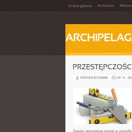
Archiwum
Marzec
Strona główna
ARCHIPELAG
PRZESTĘPCZOŚ
POSTED BY ADMIN
LIP - 5 - 2
Serwis prezentuje temat w sposób 