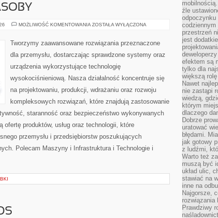
mobilnością.
ASOBY
źle ustawion
odpoczynku to
ENERGETYKA
codziennym 
026
MOŻLIWOŚĆ KOMENTOWANIA
ZOSTAŁA WYŁĄCZONA
I
przestrzeń n
ZASOBY
jest dodatki
Tworzymy zaawansowane rozwiązania przeznaczone
projektowani
deweloperzy
dla przemysłu, dostarczając sprawdzone systemy oraz
efektem są m
urządzenia wykorzystujące technologię
tylko dla na
większą rolę
wysokociśnieniową. Nasza działalność koncentruje się
Nawet najle
na projektowaniu, produkcji, wdrażaniu oraz rozwoju
nie zastąpi
wiedzą, gdzi
kompleksowych rozwiązań, które znajdują zastosowanie
którym miejs
dlaczego da
ektywność, staranność oraz bezpieczeństwo wykonywanych
Dobrze prow
 ofertę produktów, usług oraz technologii, które
uratować wi
błędami. Mia
snego przemysłu i przedsiębiorstw poszukujących
jak gotowy 
ch. Polecam Maszyny i Infrastruktura i Technologie i
z ludźmi, kt
Warto też za
muszą być i
układ ulic, 
stawiać na w
BKI
inne na odb
Najgorsze, c
rozwiązania 
Prawdziwy r
OS
naśladownic