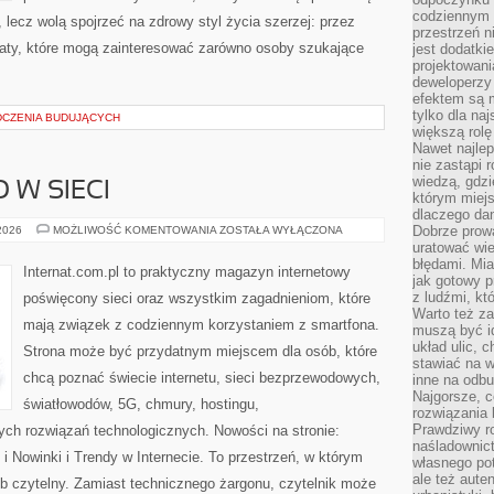
codziennym 
 lecz wolą spojrzeć na zdrowy styl życia szerzej: przez
przestrzeń n
maty, które mogą zainteresować zarówno osoby szukające
jest dodatki
projektowani
deweloperzy
efektem są m
tylko dla na
DCZENIA BUDUJĄCYCH
większą rolę
Nawet najle
nie zastąpi
wiedzą, gdzi
 W SIECI
którym miejs
dlaczego da
BEZPIECZEŃSTWO
Dobrze prow
 2026
MOŻLIWOŚĆ KOMENTOWANIA
ZOSTAŁA WYŁĄCZONA
W
uratować wi
SIECI
błędami. Mia
Internat.com.pl to praktyczny magazyn internetowy
jak gotowy 
z ludźmi, kt
poświęcony sieci oraz wszystkim zagadnieniom, które
Warto też za
mają związek z codziennym korzystaniem z smartfona.
muszą być i
układ ulic, 
Strona może być przydatnym miejscem dla osób, które
stawiać na w
chcą poznać świecie internetu, sieci bezprzewodowych,
inne na odb
Najgorsze, c
światłowodów, 5G, chmury, hostingu,
rozwiązania 
Prawdziwy r
ch rozwiązań technologicznych. Nowości na stronie:
naśladownic
 Nowinki i Trendy w Internecie. To przestrzeń, w którym
własnego po
ale też aute
b czytelny. Zamiast technicznego żargonu, czytelnik może