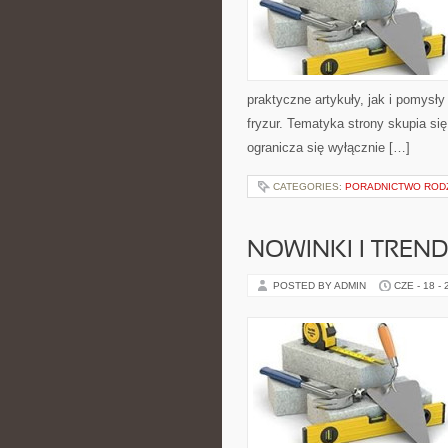
praktyczne artykuły, jak i pomysł
fryzur. Tematyka strony skupia s
ogranicza się wyłącznie […]
CATEGORIES:
PORADNICTWO ROD
NOWINKI I TREN
POSTED BY ADMIN
CZE - 18 -