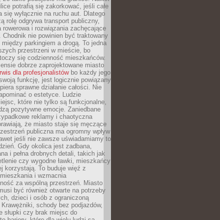
ice potrafią się zakorkować, jeśli całe
a się wyłącznie na ruchu aut. Dlatego
ą rolę odgrywa transport publiczny,
ra rowerowa i rozwiązania zachęcające
 Chodnik nie powinien być traktowany
 między parkingiem a drogą. To jedna
szych przestrzeni w mieście, bo
 toczy się codzienność mieszkańców.
nsie dobrze zaprojektowane miasto
rwis dla profesjonalistów
bo każdy jego
woją funkcję, jest logicznie powiązany
spiera sprawne działanie całości. Nie
apominać o estetyce. Ludzie
iejsc, które nie tylko są funkcjonalne,
udzą pozytywne emocje. Zaniedbane
rzypadkowe reklamy i chaotyczna
rawiają, że miasto staje się męczące
Przestrzeń publiczna ma ogromny wpływ
nawet jeśli nie zawsze uświadamiamy to
dzień. Gdy okolica jest zadbana,
a i pełna drobnych detali, takich jak
etlenie czy wygodne ławki, mieszkańcy
ej korzystają. To buduje więź z
mieszkania i wzmacnia
ność za wspólną przestrzeń. Miasto
musi być również otwarte na potrzeby
ch, dzieci i osób z ograniczoną
 Krawężniki, schody bez podjazdów,
e słupki czy brak miejsc do
 bariery, które dla wielu ludzi są