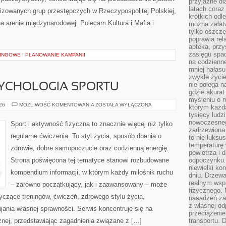
przyjazne dl
latach coraz
nizowanych grup przestępczych w Rzeczypospolitej Polskiej,
krótkich odl
a arenie międzynarodowej. Polecam Kultura i Mafia i
można załatw
tylko oszczę
poprawia rel
apteka, przy
zasięgu spac
INGOWE I PLANOWANIE KAMPANII
na codzienne
mniej hałasu,
zwykłe życie
nie polega n
SYCHOLOGIA SPORTU
gdzie akurat
myśleniu o 
MOTYWACJA
026
MOŻLIWOŚĆ KOMENTOWANIA
ZOSTAŁA WYŁĄCZONA
którym każd
I
tysięcy lud
PSYCHOLOGIA
SPORTU
nowoczesnego
Sport i aktywność fizyczna to znacznie więcej niż tylko
zadrzewiona 
regularne ćwiczenia. To styl życia, sposób dbania o
to nie luksu
temperaturę 
zdrowie, dobre samopoczucie oraz codzienną energię.
powietrza i 
Strona poświęcona tej tematyce stanowi rozbudowane
odpoczynku.
niewielki ko
kompendium informacji, w którym każdy miłośnik ruchu
dniu. Drzewa
realnym wsp
– zarówno początkujący, jak i zaawansowany – może
fizycznego. 
yczące treningów, ćwiczeń, zdrowego stylu życia,
nasadzeń za
z własnej od
ania własnej sprawności. Serwis koncentruje się na
przeciążenie
znej, przedstawiając zagadnienia związane z […]
transportu. 