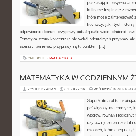
poszukują intensywne aroma
kulinarne inspiracje z różny
która może zainteresować
kucharzy, jak i tych, którz
odpowiednio dobrane przyprawy potrafią całkowicie odmienić nawe
Tematyka strony koncentruje się wokół orientalnych przypraw, ale 
szerszy, ponieważ przyprawy są tu punktem […]
CATEGORIES:
MACHACZKAŁA
MATEMATYKA W CODZIENNYM Ż
POSTED BY ADMIN
CZE - 9 - 2026
MOŻLIWOŚĆ KOMENTOWAN
SuperMatma.pl to inspirując
poświęcony matematyce, któ
wzorów, równań i logicznyc
użyteczny. Strona została 
osobach, które chcą uczyć 