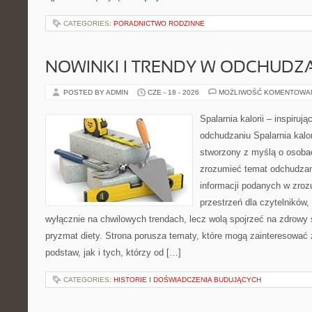
CATEGORIES:
PORADNICTWO RODZINNE
NOWINKI I TRENDY W ODCHUDZ
POSTED BY ADMIN
CZE - 18 - 2026
MOŻLIWOŚĆ KOMENTOWA
Spalarnia kalorii – inspiruj
odchudzaniu Spalarnia kalor
stworzony z myślą o osobac
zrozumieć temat odchudzan
informacji podanych w zroz
przestrzeń dla czytelników,
wyłącznie na chwilowych trendach, lecz wolą spojrzeć na zdrowy s
pryzmat diety. Strona porusza tematy, które mogą zainteresować
podstaw, jak i tych, którzy od […]
CATEGORIES:
HISTORIE I DOŚWIADCZENIA BUDUJĄCYCH