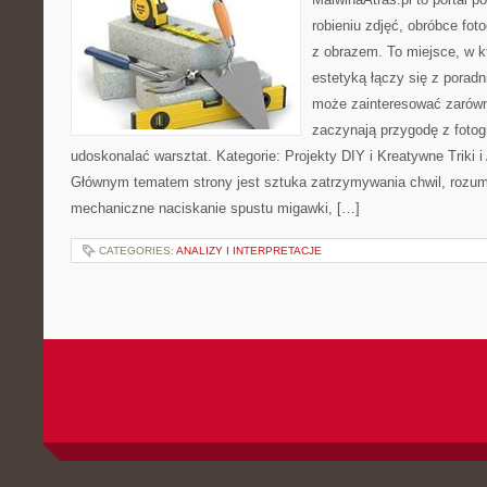
robieniu zdjęć, obróbce foto
z obrazem. To miejsce, w k
estetyką łączy się z porad
może zainteresować zarówn
zaczynają przygodę z fotogra
udoskonalać warsztat. Kategorie: Projekty DIY i Kreatywne Triki i A
Głównym tematem strony jest sztuka zatrzymywania chwil, rozumi
mechaniczne naciskanie spustu migawki, […]
CATEGORIES:
ANALIZY I INTERPRETACJE