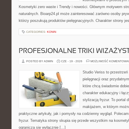
Kosmetyki zero waste i Trendy i nowości. Głównym motywem str
naturalnych. Bioarp24.pl może zainteresować zarówno osoby pryw
którzy poszukują produktów pielęgnacyjnych. Charakter strony je
CATEGORIES:
KONIN
PROFESJONALNE TRIKI WIZAŻY
POSTED BY ADMIN
CZE - 19 - 2026
MOŻLIWOŚĆ KOMENTOWA
Studio Veriss to przestrzeń
pielęgnacji oraz przydatny
które chcą świadomie dobi
charakter edukacyjny i łąc
stylizacją fryzur. To portal
makijażem, w którym możn
praktyczne artykuły, jak i pomysły na codzienny wygląd. Polecam 
fryzur. Tematyka strony skupia się przede wszystkim na kosmety
ogranicza się wyłącznie […]