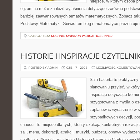
miejsce, w którym osoba pr
egzaminu może znaleźć wyjaśnienia dotyczące zarówno podstawo
bardziej zaawansowanych tematów matematycznych. Zobacz także
Podstawy Matematyki. Serwis ten blog o matematyce prezentuje
CATEGORIES:
KUCHNIE ŚWIATA W WERSJI ROŚLINNEJ
HISTORIE I INSPIRACJE CZYTELN
POSTED BY ADMIN
CZE - 7 - 2026
MOŻLIWOŚĆ KOMENTOWAN
Sala Lacerta to praktyczny
planowaniu przyjęć, w któr
inspiracje dotyczące komuni
przygotowana z myślą o os
zaplanować wydarzenie w s
przypadkowych decyzji, poś
chaosu. To miejsce dla tych, którzy szukają konkretnych rozwi
sali, menu, dekoracji, atrakcji, muzyki, budżetu, oprawy wydarze
spotkania. Nowości na stronie Historie i Inspiracje Czytelników i 