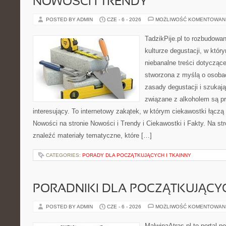
NOWOŚCI I TRENDY
POSTED BY ADMIN
CZE - 6 - 2026
MOŻLIWOŚĆ KOMENTOWAN
TadzikPije.pl to rozbudowa
kulturze degustacji, w któ
niebanalne treści dotyczące
stworzona z myślą o osoba
zasady degustacji i szukaj
związane z alkoholem są p
interesujący. To internetowy zakątek, w którym ciekawostki łączą
Nowości na stronie Nowości i Trendy i Ciekawostki i Fakty. Na st
znaleźć materiały tematyczne, które […]
CATEGORIES:
PORADY DLA POCZĄTKUJĄCYCH I TKAINNY
PORADNIKI DLA POCZĄTKUJĄCY
POSTED BY ADMIN
CZE - 6 - 2026
MOŻLIWOŚĆ KOMENTOWAN
MalwinaAtras.pl to portal 