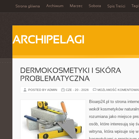
Archiwum
Marzec
Sobota
Tagi
Strona główna
Spis Treści
ARCHIPELAGI
DERMOKOSMETYKI I SKÓRA
PROBLEMATYCZNA
POSTED BY ADMIN
CZE - 20 - 2026
MOŻLIWOŚĆ KOMENTOWA
Bioarp24.pl to strona intern
wokół kosmetyków naturaln
rozumiana jako miejsce pre
osób, które interesują się 
witryna, która wpisuje się 
kosmetykami o prostszym 