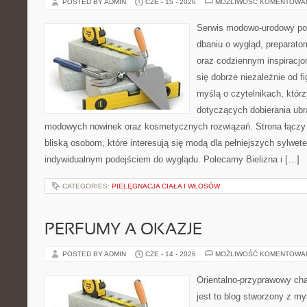
POSTED BY ADMIN
CZE - 15 - 2026
MOŻLIWOŚĆ KOMENTOWA
Serwis modowo-urodowy poś
dbaniu o wygląd, preparato
oraz codziennym inspiracjo
się dobrze niezależnie od f
myślą o czytelnikach, któr
dotyczących dobierania ubra
modowych nowinek oraz kosmetycznych rozwiązań. Strona łączy i
bliską osobom, które interesują się modą dla pełniejszych sylwete
indywidualnym podejściem do wyglądu. Polecamy Bielizna i […]
CATEGORIES:
PIELĘGNACJA CIAŁA I WŁOSÓW
PERFUMY A OKAZJE
POSTED BY ADMIN
CZE - 14 - 2026
MOŻLIWOŚĆ KOMENTOWA
Orientalno-przyprawowy char
jest to blog stworzony z my