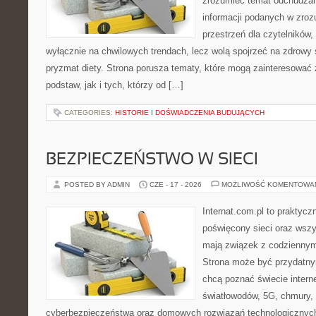
zrozumieć temat odchudzan
informacji podanych w zroz
przestrzeń dla czytelników,
wyłącznie na chwilowych trendach, lecz wolą spojrzeć na zdrowy s
pryzmat diety. Strona porusza tematy, które mogą zainteresować
podstaw, jak i tych, którzy od […]
CATEGORIES:
HISTORIE I DOŚWIADCZENIA BUDUJĄCYCH
BEZPIECZEŃSTWO W SIECI
POSTED BY ADMIN
CZE - 17 - 2026
MOŻLIWOŚĆ KOMENTOWA
Internat.com.pl to praktyc
poświęcony sieci oraz wszy
mają związek z codziennym
Strona może być przydatny
chcą poznać świecie intern
światłowodów, 5G, chmury, 
cyberbezpieczeństwa oraz domowych rozwiązań technologicznych