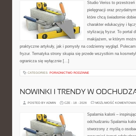
Studio Veriss to przestrzeń
pielęgnacji oraz przydatny
które chcą świadomie dobi
charakter edukacyjny i łąc
stylizacją fryzur. To portal
makijażem, w którym możn
praktyczne artykuły, jak i pomysły na codzienny wygląd. Polecam 
fryzur. Tematyka strony skupia się przede wszystkim na kosmety
ogranicza się wyłącznie […]
CATEGORIES:
PORADNICTWO RODZINNE
NOWINKI I TRENDY W ODCHUDZ
POSTED BY ADMIN
CZE - 18 - 2026
MOŻLIWOŚĆ KOMENTOWA
Spalarnia kalorii – inspiruj
odchudzaniu Spalarnia kalor
stworzony z myślą o osobac