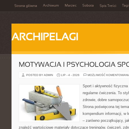
Archiwum
Marzec
Sobota
Tagi
Strona główna
Spis Treści
ARCHIPELAGI
MOTYWACJA I PSYCHOLOGIA SP
POSTED BY ADMIN
LIP - 4 - 2026
MOŻLIWOŚĆ KOMENTOWAN
Sport i aktywność fizyczna 
regularne ćwiczenia. To sty
zdrowie, dobre samopoczuci
Strona poświęcona tej tem
kompendium informacji, w k
– zarówno początkujący, j
znaleźć wartościowe materiały dotyczące treningów, ćwiczeń, zdr