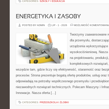
CATEGORIES:
SZKOŁY I EDUKACJA
ENERGETYKA I ZASOBY
POSTED BY ADMIN
LIP - 1 - 2026
MOŻLIWOŚĆ KOMENTOWAN
Tworzymy zaawansowane ro
dla przemysłu, dostarczaj
urządzenia wykorzystujące 
wysokociśnieniową. Nasza d
na projektowaniu, produkcji
kompleksowych rozwiązań, 
wszędzie tam, gdzie liczy się efektywność, staranność oraz be
procesów. Strona prezentuje bogatą ofertę produktów, usług oraz t
odpowiadają na potrzeby współczesnego przemysłu i przedsiębio
niezawodnych rozwiązań technicznych. Polecam Maszyny i Infrastr
Innowacje. Nasza oferta […]
CATEGORIES:
PRZEDSZKOLA I ŻLOBKI