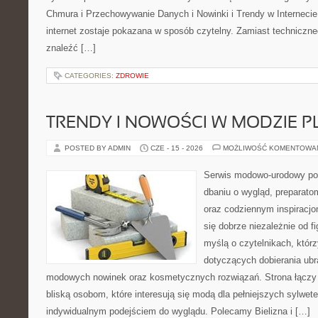
Chmura i Przechowywanie Danych i Nowinki i Trendy w Internecie
internet zostaje pokazana w sposób czytelny. Zamiast techniczn
znaleźć […]
CATEGORIES:
ZDROWIE
TRENDY I NOWOŚCI W MODZIE PL
POSTED BY ADMIN
CZE - 15 - 2026
MOŻLIWOŚĆ KOMENTOWA
Serwis modowo-urodowy poś
dbaniu o wygląd, preparato
oraz codziennym inspiracjo
się dobrze niezależnie od f
myślą o czytelnikach, któr
dotyczących dobierania ubra
modowych nowinek oraz kosmetycznych rozwiązań. Strona łączy i
bliską osobom, które interesują się modą dla pełniejszych sylwete
indywidualnym podejściem do wyglądu. Polecamy Bielizna i […]