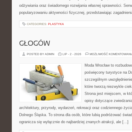
odżywiania oraz świadomego rozwijania własnej sprawności. Serwi
popularyzowaniu aktywności fizycznej, przedstawiając zagadnien
CATEGORIES:
PLASTYKA
GŁOGÓW
POSTED BY ADMIN
LIP - 2 - 2026
MOŻLIWOŚĆ KOMENTOWAN
Moda Wrocław to rozbudowa
poświęcony turystyce na D
szczególnym uwzględnienie
które tworzą niezwykle cie
Strona jest miejscem, w k
opisy dotyczące zwiedzania, 
architektury, przyrody, wydarzeń, rekreacji oraz codziennego życ
Dolnego Śląska. To strona dla osób, które lubią podróżować świ
ogranicza się wyłącznie do najbardziej znanych atrakcji, ale […]