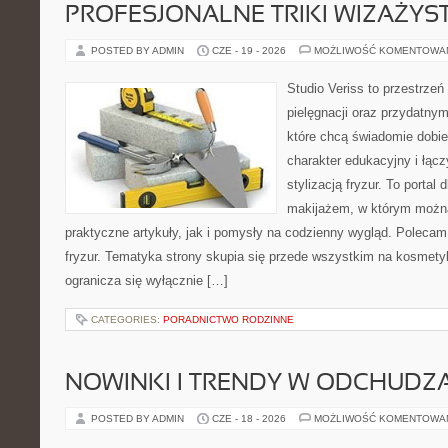
PROFESJONALNE TRIKI WIZAŻY
POSTED BY ADMIN
CZE - 19 - 2026
MOŻLIWOŚĆ KOMENTOWA
Studio Veriss to przestrzeń
pielęgnacji oraz przydatny
które chcą świadomie dobi
charakter edukacyjny i łąc
stylizacją fryzur. To portal
makijażem, w którym możn
praktyczne artykuły, jak i pomysły na codzienny wygląd. Polecam 
fryzur. Tematyka strony skupia się przede wszystkim na kosmety
ogranicza się wyłącznie […]
CATEGORIES:
PORADNICTWO RODZINNE
NOWINKI I TRENDY W ODCHUDZ
POSTED BY ADMIN
CZE - 18 - 2026
MOŻLIWOŚĆ KOMENTOWA