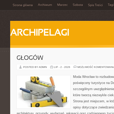
Archiwum
Marzec
Sobota
Tagi
Strona główna
Spis Treści
ARCHIPELAGI
GŁOGÓW
POSTED BY ADMIN
LIP - 2 - 2026
MOŻLIWOŚĆ KOMENTOWAN
Moda Wrocław to rozbudowa
poświęcony turystyce na D
szczególnym uwzględnienie
które tworzą niezwykle cie
Strona jest miejscem, w k
opisy dotyczące zwiedzania, 
architektury, przyrody, wydarzeń, rekreacji oraz codziennego życ