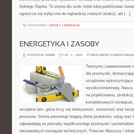
Dolnego Śląska. To strona dla osób, które lubią podróżować świ
ogranicza się wyłącznie do najbardziej znanych atrakcji, ale […]
CATEGORIES:
SZKOŁY I EDUKACJA
ENERGETYKA I ZASOBY
POSTED BY ADMIN
LIP - 1 - 2026
MOŻLIWOŚĆ KOMENTOWAN
Tworzymy zaawansowane ro
dla przemysłu, dostarczaj
urządzenia wykorzystujące 
wysokociśnieniową. Nasza d
na projektowaniu, produkcji
kompleksowych rozwiązań, 
wszędzie tam, gdzie liczy się efektywność, staranność oraz be
procesów. Strona prezentuje bogatą ofertę produktów, usług oraz t
odpowiadają na potrzeby współczesnego przemysłu i przedsiębio
niezawodnych rozwiązań technicznych. Polecam Maszyny i Infrastr