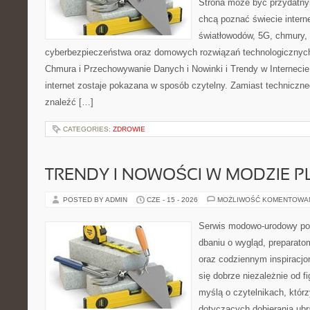
Strona może być przydatny
chcą poznać świecie intern
światłowodów, 5G, chmury, 
cyberbezpieczeństwa oraz domowych rozwiązań technologicznych
Chmura i Przechowywanie Danych i Nowinki i Trendy w Internecie
internet zostaje pokazana w sposób czytelny. Zamiast techniczn
znaleźć […]
CATEGORIES:
ZDROWIE
TRENDY I NOWOŚCI W MODZIE PL
POSTED BY ADMIN
CZE - 15 - 2026
MOŻLIWOŚĆ KOMENTOWA
Serwis modowo-urodowy poś
dbaniu o wygląd, preparato
oraz codziennym inspiracjo
się dobrze niezależnie od f
myślą o czytelnikach, któr
dotyczących dobierania ubra