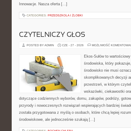
Innowacje. Nasza oferta […]
CATEGORIES:
PRZEDSZKOLA I ŻLOBKI
CZYTELNICZY GŁOS
POSTED BY ADMIN
CZE - 27 - 2026
MOŻLIWOŚĆ KOMENTOWA
Ekos-Sułów to wartościowy
środowiska, który pokazuje
środowisko nie musi oznac
skomplikowanych decyzji a
przestrzeń, w którym czyte
wskazówki, ciekawostki ora
dotyczące codziennych wyborów, domu, zakupów, podróży, gotowan
przyrody i nowoczesnych rozwiązań wspierających bardziej świad
została przygotowana z myślą o osobach, które chcą lepiej roz
środowiskowe, ale jednocześnie szukają […]
CATEGORIES:
BOCHEN-CHLEBA