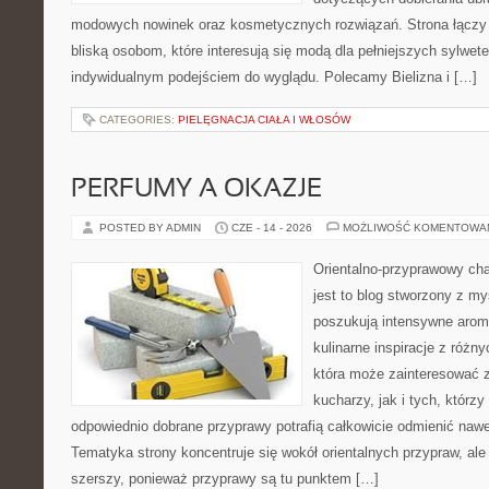
modowych nowinek oraz kosmetycznych rozwiązań. Strona łączy i
bliską osobom, które interesują się modą dla pełniejszych sylwete
indywidualnym podejściem do wyglądu. Polecamy Bielizna i […]
CATEGORIES:
PIELĘGNACJA CIAŁA I WŁOSÓW
PERFUMY A OKAZJE
POSTED BY ADMIN
CZE - 14 - 2026
MOŻLIWOŚĆ KOMENTOWA
Orientalno-przyprawowy char
jest to blog stworzony z my
poszukują intensywne aroma
kulinarne inspiracje z różny
która może zainteresować
kucharzy, jak i tych, którz
odpowiednio dobrane przyprawy potrafią całkowicie odmienić nawe
Tematyka strony koncentruje się wokół orientalnych przypraw, ale 
szerszy, ponieważ przyprawy są tu punktem […]