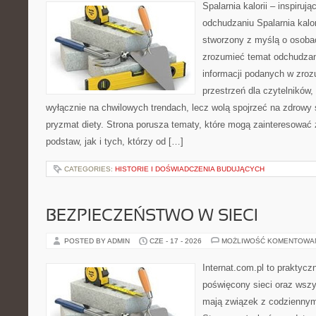
Spalarnia kalorii – inspiruj
odchudzaniu Spalarnia kalor
stworzony z myślą o osobac
zrozumieć temat odchudzan
informacji podanych w zroz
przestrzeń dla czytelników,
wyłącznie na chwilowych trendach, lecz wolą spojrzeć na zdrowy s
pryzmat diety. Strona porusza tematy, które mogą zainteresować
podstaw, jak i tych, którzy od […]
CATEGORIES:
HISTORIE I DOŚWIADCZENIA BUDUJĄCYCH
BEZPIECZEŃSTWO W SIECI
POSTED BY ADMIN
CZE - 17 - 2026
MOŻLIWOŚĆ KOMENTOWA
Internat.com.pl to praktyc
poświęcony sieci oraz wszy
mają związek z codziennym