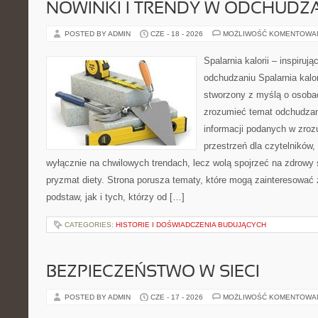
NOWINKI I TRENDY W ODCHUDZ
POSTED BY ADMIN
CZE - 18 - 2026
MOŻLIWOŚĆ KOMENTOWA
Spalarnia kalorii – inspiruj
odchudzaniu Spalarnia kalor
stworzony z myślą o osobac
zrozumieć temat odchudzan
informacji podanych w zroz
przestrzeń dla czytelników,
wyłącznie na chwilowych trendach, lecz wolą spojrzeć na zdrowy s
pryzmat diety. Strona porusza tematy, które mogą zainteresować
podstaw, jak i tych, którzy od […]
CATEGORIES:
HISTORIE I DOŚWIADCZENIA BUDUJĄCYCH
BEZPIECZEŃSTWO W SIECI
POSTED BY ADMIN
CZE - 17 - 2026
MOŻLIWOŚĆ KOMENTOWA