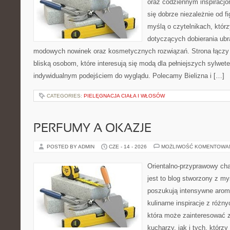
oraz codziennym inspiracjo
się dobrze niezależnie od f
myślą o czytelnikach, któr
dotyczących dobierania ubra
modowych nowinek oraz kosmetycznych rozwiązań. Strona łączy i
bliską osobom, które interesują się modą dla pełniejszych sylwete
indywidualnym podejściem do wyglądu. Polecamy Bielizna i […]
CATEGORIES:
PIELĘGNACJA CIAŁA I WŁOSÓW
PERFUMY A OKAZJE
POSTED BY ADMIN
CZE - 14 - 2026
MOŻLIWOŚĆ KOMENTOWA
Orientalno-przyprawowy char
jest to blog stworzony z my
poszukują intensywne aroma
kulinarne inspiracje z różny
która może zainteresować
kucharzy, jak i tych, którz