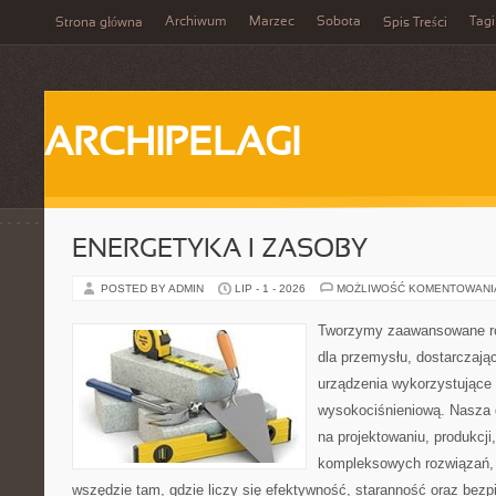
Archiwum
Marzec
Sobota
Tagi
Strona główna
Spis Treści
ARCHIPELAGI
ENERGETYKA I ZASOBY
POSTED BY ADMIN
LIP - 1 - 2026
MOŻLIWOŚĆ KOMENTOWAN
Tworzymy zaawansowane ro
dla przemysłu, dostarczaj
urządzenia wykorzystujące 
wysokociśnieniową. Nasza d
na projektowaniu, produkcji
kompleksowych rozwiązań, 
wszędzie tam, gdzie liczy się efektywność, staranność oraz be