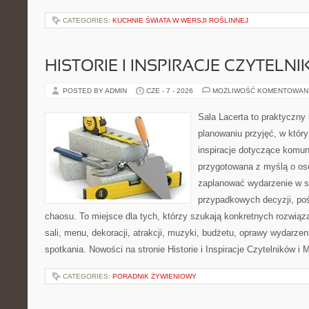
CATEGORIES:
KUCHNIE ŚWIATA W WERSJI ROŚLINNEJ
HISTORIE I INSPIRACJE CZYTELN
POSTED BY ADMIN
CZE - 7 - 2026
MOŻLIWOŚĆ KOMENTOWAN
Sala Lacerta to praktyczny
planowaniu przyjęć, w któr
inspiracje dotyczące komuni
przygotowana z myślą o os
zaplanować wydarzenie w s
przypadkowych decyzji, poś
chaosu. To miejsce dla tych, którzy szukają konkretnych rozwi
sali, menu, dekoracji, atrakcji, muzyki, budżetu, oprawy wydarze
spotkania. Nowości na stronie Historie i Inspiracje Czytelników i 
CATEGORIES:
PORADNIK ŻYWIENIOWY