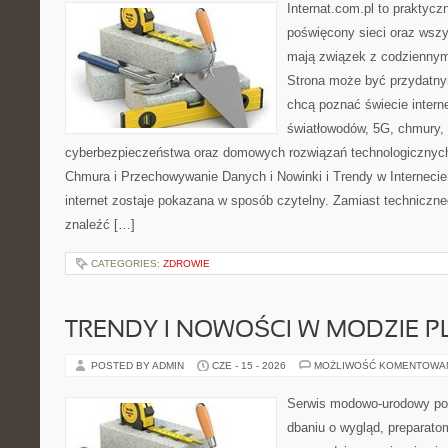
Internat.com.pl to praktyc
poświęcony sieci oraz wszy
mają związek z codziennym
Strona może być przydatny
chcą poznać świecie intern
światłowodów, 5G, chmury, 
cyberbezpieczeństwa oraz domowych rozwiązań technologicznych
Chmura i Przechowywanie Danych i Nowinki i Trendy w Internecie
internet zostaje pokazana w sposób czytelny. Zamiast techniczn
znaleźć […]
CATEGORIES:
ZDROWIE
TRENDY I NOWOŚCI W MODZIE PL
POSTED BY ADMIN
CZE - 15 - 2026
MOŻLIWOŚĆ KOMENTOWA
Serwis modowo-urodowy poś
dbaniu o wygląd, preparato