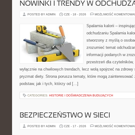
NOWINKI I TRENDY W ODCHUDZ
POSTED BY ADMIN
CZE - 18 - 2026
MOŻLIWOŚĆ KOMENTOWA
Spalarnia kalorii – inspiruj
odchudzaniu Spalarnia kalor
stworzony z myślą o osobac
zrozumieć temat odchudzan
informacji podanych w zroz
przestrzeń dla czytelników,
wyłącznie na chwilowych trendach, lecz wolą spojrzeć na zdrowy s
pryzmat diety. Strona porusza tematy, które mogą zainteresować
podstaw, jak i tych, którzy od […]
CATEGORIES:
HISTORIE I DOŚWIADCZENIA BUDUJĄCYCH
BEZPIECZEŃSTWO W SIECI
POSTED BY ADMIN
CZE - 17 - 2026
MOŻLIWOŚĆ KOMENTOWA