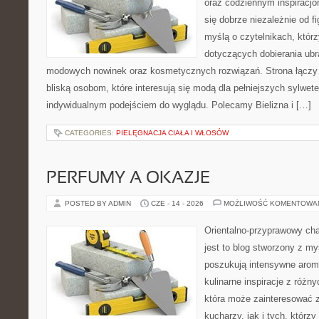
oraz codziennym inspiracjo
się dobrze niezależnie od f
myślą o czytelnikach, któr
dotyczących dobierania ubra
modowych nowinek oraz kosmetycznych rozwiązań. Strona łączy i
bliską osobom, które interesują się modą dla pełniejszych sylwete
indywidualnym podejściem do wyglądu. Polecamy Bielizna i […]
CATEGORIES:
PIELĘGNACJA CIAŁA I WŁOSÓW
PERFUMY A OKAZJE
POSTED BY ADMIN
CZE - 14 - 2026
MOŻLIWOŚĆ KOMENTOWA
Orientalno-przyprawowy char
jest to blog stworzony z my
poszukują intensywne aroma
kulinarne inspiracje z różny
która może zainteresować
kucharzy, jak i tych, którz