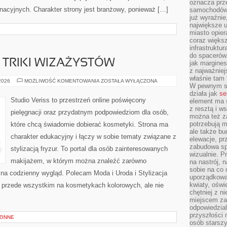
oznacza prz
nacyjnych. Charakter strony jest branżowy, ponieważ […]
samochodów 
już wyraźnie
największe ul
miasto opier
coraz większ
infrastruktu
do spacerów.
TRIKI WIZAŻYSTÓW
jak margines
z najważniej
właśnie tam
PROFESJONALNE
 2026
MOŻLIWOŚĆ KOMENTOWANIA
ZOSTAŁA WYŁĄCZONA
W pewnym se
TRIKI
WIZAŻYSTÓW
działa jak
se
Studio Veriss to przestrzeń online poświęcony
element ma s
z resztą i w
pielęgnacji oraz przydatnym podpowiedziom dla osób,
można też z
potrzebują m
które chcą świadomie dobierać kosmetyki. Strona ma
ale także b
charakter edukacyjny i łączy w sobie tematy związane z
elewacje, p
zabudowa sp
stylizacją fryzur. To portal dla osób zainteresowanych
wizualnie. 
makijażem, w którym można znaleźć zarówno
na nastrój, 
sobie na co 
y na codzienny wygląd. Polecam Moda i Uroda i Stylizacja
uporządkowan
kwiaty, oświ
ię przede wszystkim na kosmetykach kolorowych, ale nie
chętniej z ni
miejscem za
odpowiedzial
przyszłości 
ZINNE
osób starszy