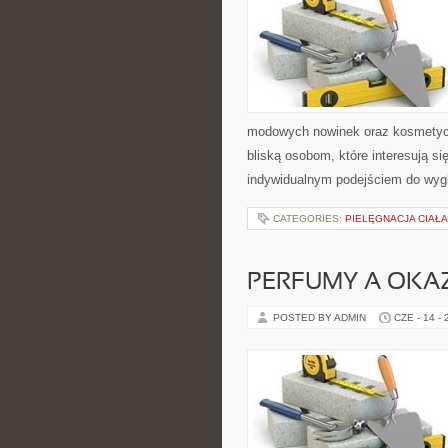
modowych nowinek oraz kosmetyczn
bliską osobom, które interesują si
indywidualnym podejściem do wygl
CATEGORIES:
PIELĘGNACJA CIAŁ
PERFUMY A OKA
POSTED BY ADMIN
CZE - 14 -