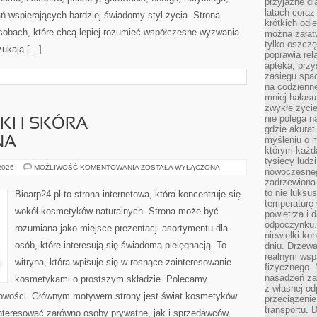
przyjazne dl
latach coraz
ń wspierających bardziej świadomy styl życia. Strona
krótkich odl
sobach, które chcą lepiej rozumieć współczesne wyzwania
można załatw
tylko oszczę
zukają […]
poprawia rel
apteka, przy
zasięgu spac
na codzienne
mniej hałasu,
zwykłe życie
nie polega n
I I SKÓRA
gdzie akurat
myśleniu o 
NA
którym każd
tysięcy lud
DERMOKOSMETYKI
 2026
MOŻLIWOŚĆ KOMENTOWANIA
ZOSTAŁA WYŁĄCZONA
nowoczesnego
I
zadrzewiona 
SKÓRA
PROBLEMATYCZNA
to nie luksu
Bioarp24.pl to strona internetowa, która koncentruje się
temperaturę 
wokół kosmetyków naturalnych. Strona może być
powietrza i 
odpoczynku.
rozumiana jako miejsce prezentacji asortymentu dla
niewielki ko
osób, które interesują się świadomą pielęgnacją. To
dniu. Drzewa
realnym wsp
witryna, która wpisuje się w rosnące zainteresowanie
fizycznego. 
nasadzeń za
kosmetykami o prostszym składzie. Polecamy
z własnej od
 nowości. Głównym motywem strony jest świat kosmetyków
przeciążenie
transportu. 
interesować zarówno osoby prywatne, jak i sprzedawców,