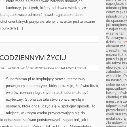
która może zainteresować zarówno domowych
największe ul
kucharzy, jak i tych, którzy od dawna wiedzą, że
miasto opier
coraz większ
rafią całkowicie odmienić nawet najprostsze danie.
infrastruktu
do spacerów.
kół orientalnych przypraw, ale jej charakter jest znacznie
jak margines
u punktem […]
z najważniej
właśnie tam
W pewnym se
działa jak
se
element ma s
z resztą i w
można też z
CODZIENNYM ŻYCIU
potrzebują m
ale także b
elewacje, p
MATEMATYKA
026
MOŻLIWOŚĆ KOMENTOWANIA
ZOSTAŁA WYŁĄCZONA
W
zabudowa sp
CODZIENNYM
wizualnie. 
ŻYCIU
SuperMatma.pl to inspirujący serwis internetowy
na nastrój, 
sobie na co 
poświęcony matematyce, który pokazuje, że świat liczb,
uporządkowan
wzorów, równań i logicznych zależności może być
kwiaty, oświ
chętniej z ni
użyteczny. Strona została stworzona z myślą o
miejscem za
odpowiedzial
osobach, które chcą uczyć się w spokojny sposób. To
przyszłości 
miejsce, w którym osoba przygotowująca się do
osób starszy
mobilnością.
ia dotyczące zarówno podstawowych zagadnień, jak i
źle ustawion
 matematycznych. Zobacz także Historia Matematyki i
odpoczynku to