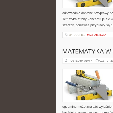
odpowiednio dobrane przyprawy pot
Tematyka strony koncentruje się wo
szerszy, ponieważ przyprawy są t
CATEGORIES:
MACHACZKAŁA
MATEMATYKA W 
POSTED BY ADMIN
CZE - 9 - 2
egzaminu może znaleźć wyjaśnien
bardziej zaawansowanych tematów