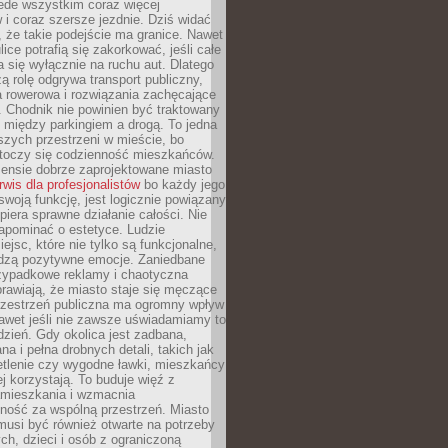
ede wszystkim coraz więcej
i coraz szersze jezdnie. Dziś widać
, że takie podejście ma granice. Nawet
ice potrafią się zakorkować, jeśli całe
a się wyłącznie na ruchu aut. Dlatego
ą rolę odgrywa transport publiczny,
ra rowerowa i rozwiązania zachęcające
 Chodnik nie powinien być traktowany
 między parkingiem a drogą. To jedna
szych przestrzeni w mieście, bo
 toczy się codzienność mieszkańców.
nsie dobrze zaprojektowane miasto
rwis dla profesjonalistów
bo każdy jego
woją funkcję, jest logicznie powiązany
spiera sprawne działanie całości. Nie
apominać o estetyce. Ludzie
iejsc, które nie tylko są funkcjonalne,
udzą pozytywne emocje. Zaniedbane
rzypadkowe reklamy i chaotyczna
rawiają, że miasto staje się męczące
Przestrzeń publiczna ma ogromny wpływ
nawet jeśli nie zawsze uświadamiamy to
dzień. Gdy okolica jest zadbana,
a i pełna drobnych detali, takich jak
etlenie czy wygodne ławki, mieszkańcy
ej korzystają. To buduje więź z
mieszkania i wzmacnia
ność za wspólną przestrzeń. Miasto
musi być również otwarte na potrzeby
ch, dzieci i osób z ograniczoną