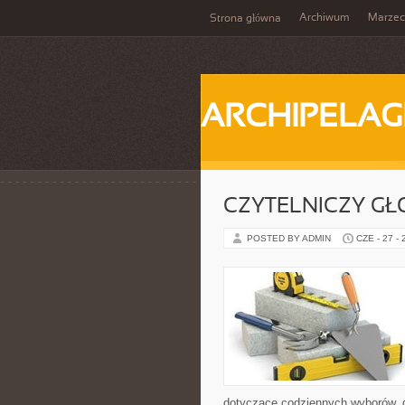
Archiwum
Marzec
Strona główna
ARCHIPELAG
CZYTELNICZY GŁ
POSTED BY ADMIN
CZE - 27 -
dotyczące codziennych wyborów, d