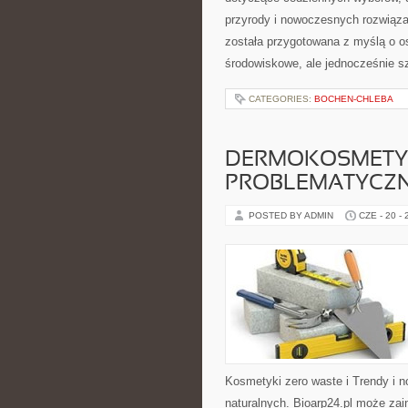
przyrody i nowoczesnych rozwiąza
została przygotowana z myślą o o
środowiskowe, ale jednocześnie s
CATEGORIES:
BOCHEN-CHLEBA
DERMOKOSMETYK
PROBLEMATYCZ
POSTED BY ADMIN
CZE - 20 -
Kosmetyki zero waste i Trendy i
naturalnych. Bioarp24.pl może za