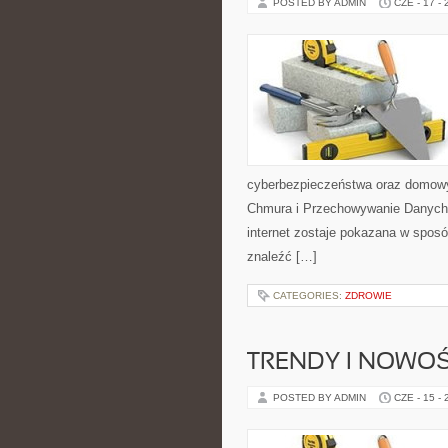
POSTED BY ADMIN
CZE - 17 -
cyberbezpieczeństwa oraz domowy
Chmura i Przechowywanie Danych i
internet zostaje pokazana w sposó
znaleźć […]
CATEGORIES:
ZDROWIE
TRENDY I NOWOŚ
POSTED BY ADMIN
CZE - 15 -