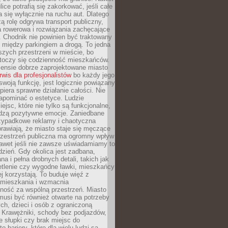
ice potrafią się zakorkować, jeśli całe
a się wyłącznie na ruchu aut. Dlatego
ą rolę odgrywa transport publiczny,
ra rowerowa i rozwiązania zachęcające
 Chodnik nie powinien być traktowany
 między parkingiem a drogą. To jedna
szych przestrzeni w mieście, bo
 toczy się codzienność mieszkańców.
nsie dobrze zaprojektowane miasto
rwis dla profesjonalistów
bo każdy jego
woją funkcję, jest logicznie powiązany
spiera sprawne działanie całości. Nie
apominać o estetyce. Ludzie
iejsc, które nie tylko są funkcjonalne,
udzą pozytywne emocje. Zaniedbane
rzypadkowe reklamy i chaotyczna
rawiają, że miasto staje się męczące
Przestrzeń publiczna ma ogromny wpływ
nawet jeśli nie zawsze uświadamiamy to
dzień. Gdy okolica jest zadbana,
a i pełna drobnych detali, takich jak
etlenie czy wygodne ławki, mieszkańcy
ej korzystają. To buduje więź z
mieszkania i wzmacnia
ność za wspólną przestrzeń. Miasto
musi być również otwarte na potrzeby
ch, dzieci i osób z ograniczoną
 Krawężniki, schody bez podjazdów,
e słupki czy brak miejsc do
 bariery, które dla wielu ludzi są