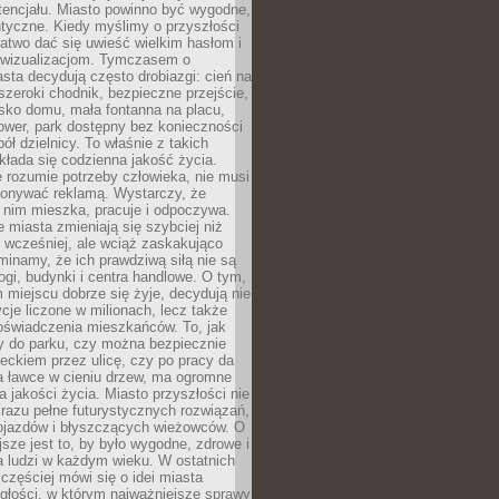
tencjału. Miasto powinno być wygodne,
ntyczne. Kiedy myślimy o przyszłości
 łatwo dać się uwieść wielkim hasłom i
wizualizacjom. Tymczasem o
sta decydują często drobiazgi: cień na
szeroki chodnik, bezpieczne przejście,
lisko domu, mała fontanna na placu,
ower, park dostępny bez konieczności
ół dzielnicy. To właśnie z takich
łada się codzienna jakość życia.
e rozumie potrzeby człowieka, nie musi
konywać reklamą. Wystarczy, że
 nim mieszka, pracuje i odpoczywa.
miasta zmieniają się szybciej niż
 wcześniej, ale wciąż zaskakująco
inamy, że ich prawdziwą siłą nie są
ogi, budynki i centra handlowe. O tym,
miejscu dobrze się żyje, decydują nie
ycje liczone w milionach, lecz także
oświadczenia mieszkańców. To, jak
 do parku, czy można bezpiecznie
ieckiem przez ulicę, czy po pracy da
a ławce w cieniu drzew, ma ogromne
a jakości życia. Miasto przyszłości nie
razu pełne futurystycznych rozwiązań,
pojazdów i błyszczących wieżowców. O
jsze jest to, by było wygodne, zdrowe i
a ludzi w każdym wieku. W ostatnich
 częściej mówi się o idei miasta
egłości, w którym najważniejsze sprawy