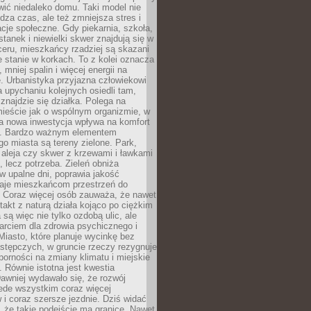
ić niedaleko domu. Taki model nie
dza czas, ale też zmniejsza stres i
acje społeczne. Gdy piekarnia, szkoła,
stanek i niewielki skwer znajdują się w
eru, mieszkańcy rzadziej są skazani
 stanie w korkach. To z kolei oznacza
 mniej spalin i więcej energii na
. Urbanistyka przyjazna człowiekowi
a upychaniu kolejnych osiedli tam,
 znajdzie się działka. Polega na
mieście jak o wspólnym organizmie, w
a nowa inwestycja wpływa na komfort
zi. Bardzo ważnym elementem
 miasta są tereny zielone. Park,
aleja czy skwer z krzewami i ławkami
s, lecz potrzeba. Zieleń obniża
w upalne dni, poprawia jakość
daje mieszkańcom przestrzeń do
 Coraz więcej osób zauważa, że nawet
ntakt z naturą działa kojąco po ciężkim
 są więc nie tylko ozdobą ulic, ale
arciem dla zdrowia psychicznego i
Miasto, które planuje wycinkę bez
stępczych, w gruncie rzeczy rezygnuje
porności na zmiany klimatu i miejskie
. Równie istotna jest kwestia
Dawniej wydawało się, że rozwój
ede wszystkim coraz więcej
i coraz szersze jezdnie. Dziś widać
, że takie podejście ma granice. Nawet