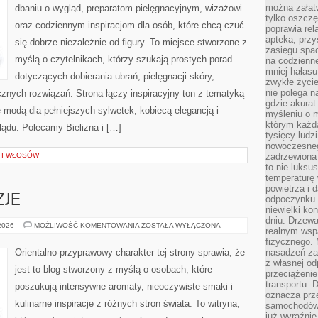
PLUS
można załatw
dbaniu o wygląd, preparatom pielęgnacyjnym, wizażowi
SIZE
tylko oszczę
oraz codziennym inspiracjom dla osób, które chcą czuć
poprawia rel
apteka, przy
się dobrze niezależnie od figury. To miejsce stworzone z
zasięgu spac
myślą o czytelnikach, którzy szukają prostych porad
na codzienne
mniej hałasu,
dotyczących dobierania ubrań, pielęgnacji skóry,
zwykłe życie
nie polega n
ych rozwiązań. Strona łączy inspiracyjny ton z tematyką
gdzie akurat
ę modą dla pełniejszych sylwetek, kobiecą elegancją i
myśleniu o 
którym każd
ądu. Polecamy Bielizna i […]
tysięcy lud
nowoczesnego
A I WŁOSÓW
zadrzewiona 
to nie luksu
temperaturę 
powietrza i 
ZJE
odpoczynku.
niewielki ko
dniu. Drzewa
PERFUMY
 2026
MOŻLIWOŚĆ KOMENTOWANIA
ZOSTAŁA WYŁĄCZONA
realnym wsp
A
OKAZJE
fizycznego. 
Orientalno-przyprawowy charakter tej strony sprawia, że
nasadzeń za
z własnej od
jest to blog stworzony z myślą o osobach, które
przeciążenie
transportu. 
poszukują intensywne aromaty, nieoczywiste smaki i
oznacza prz
kulinarne inspiracje z różnych stron świata. To witryna,
samochodów 
już wyraźnie