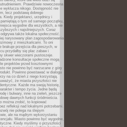
utrudnieniem. Prawdziwie nowoczesna
ie wyklucza nikogo. Dostępność nie
em, lecz podstawą dobrego
a. Kiedy projektanci, urzędnicy i
 pamiętają o tym od samego początku,
iejsca wygodne dla wszystkich, a nie
jszybszych i najsilniejszych. Coraz
 odgrywa także lokalna społeczność.
piej narysowany plan zagospodarowania
 rozmowy z mieszkańcami. To oni
e brakuje przejścia dla pieszych, w
cu przydałby się plac zabaw i
ny skwer wieczorami pustoszeje.
adzone konsultacje społeczne mogą
ele projektów przed kosztownymi
sto nie powinno być narzucane z góry
produkt. Powinno powstawać w dialogu
órzy na co dzień z niego korzystają.
uważyć, że miasta przyszłości nie
dentyczne. Każde ma swoją historię,
charakter i tempo życia. Jedne będą
odę i bulwary, inne na zieleń, jeszcze
udowę dawnych funkcji śródmieścia.
o można zrobić, to kopiować
bez refleksji nad lokalnymi potrzebami.
ozwój nie polega na ślepym
twie, ale na mądrym wykorzystaniu
tencjału. Miasto powinno być wygodne,
ntyczne. Kiedy myślimy o przyszłości