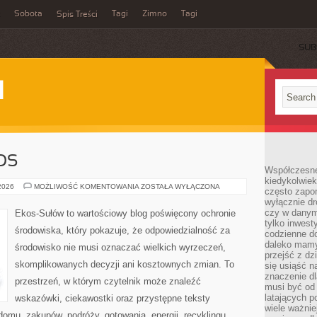
Sobota
Tagi
Zimno
Tagi
Spis Treści
SUB
I
OS
Współczesne 
kiedykolwiek
CZYTELNICZY
 2026
MOŻLIWOŚĆ KOMENTOWANIA
ZOSTAŁA WYŁĄCZONA
często zapom
GŁOS
wyłącznie dr
czy w danym 
Ekos-Sułów to wartościowy blog poświęcony ochronie
tylko inwest
środowiska, który pokazuje, że odpowiedzialność za
codzienne d
daleko mamy
środowisko nie musi oznaczać wielkich wyrzeczeń,
przejść z dz
skomplikowanych decyzji ani kosztownych zmian. To
się usiąść n
znaczenie dl
przestrzeń, w którym czytelnik może znaleźć
musi być od 
latających 
wskazówki, ciekawostki oraz przystępne teksty
wiele ważnie
omu, zakupów, podróży, gotowania, energii, recyklingu,