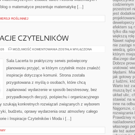
codziennym 
 blog o matematyce prezentuje matematykę […]
przestrzeń n
jest dodatki
projektowani
WERSJI ROŚLINNEJ
deweloperzy
efektem są m
tylko dla na
większą rolę
IRACJE CZYTELNIKÓW
Nawet najle
nie zastąpi
HISTORIE
wiedzą, gdzi
026
MOŻLIWOŚĆ KOMENTOWANIA
ZOSTAŁA WYŁĄCZONA
I
którym miejs
INSPIRACJE
dlaczego da
CZYTELNIKÓW
Sala Lacerta to praktyczny serwis poświęcony
Dobrze prow
uratować wi
planowaniu przyjęć, w którym czytelnik może znaleźć
błędami. Mia
inspiracje dotyczące komunii. Strona została
jak gotowy 
z ludźmi, kt
przygotowana z myślą o osobach, które chcą
Warto też za
zaplanować wydarzenie w sposób bezstresowy, bez
muszą być i
układ ulic, 
przypadkowych decyzji, pośpiechu i organizacyjnego
stawiać na w
inne na odb
rzy szukają konkretnych rozwiązań związanych z wyborem
Najgorsze, c
uzyki, budżetu, oprawy wydarzenia oraz atmosfery całego
rozwiązania 
Prawdziwy r
orie i Inspiracje Czytelników i Moda i […]
naśladownic
własnego po
OWY
ale też aute