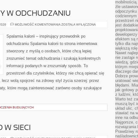
mobilnością.
źle ustawion
odpoczynku to
DY W ODCHUDZANIU
codziennym 
przestrzeń n
NOWINKI
 2026
MOŻLIWOŚĆ KOMENTOWANIA
ZOSTAŁA WYŁĄCZONA
jest dodatki
I
projektowani
TRENDY
deweloperzy
W
Spalarnia kalorii – inspirujący przewodnik po
ODCHUDZANIU
efektem są m
odchudzaniu Spalarnia kalorii to strona internetowa
tylko dla na
większą rolę
stworzony z myślą o osobach, które chcą lepiej
Nawet najle
nie zastąpi
zrozumieć temat odchudzania i szukają konkretnych
wiedzą, gdzi
informacji podanych w zrozumiały sposób. To
którym miejs
dlaczego da
przestrzeń dla czytelników, którzy nie chcą opierać się
Dobrze prow
 lecz wolą spojrzeć na zdrowy styl życia szerzej: przez
uratować wi
błędami. Mia
maty, które mogą zainteresować zarówno osoby szukające
jak gotowy 
z ludźmi, kt
Warto też za
muszą być i
DCZENIA BUDUJĄCYCH
układ ulic, 
stawiać na w
inne na odb
Najgorsze, c
rozwiązania 
 W SIECI
Prawdziwy r
naśladownic