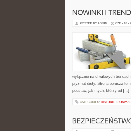
NOWINKI I TREN
POSTED BY ADMIN
CZE - 18 -
wyłącznie na chwilowych trendach,
pryzmat diety. Strona porusza te
podstaw, jak i tych, którzy od […]
CATEGORIES:
HISTORIE I DOŚWIA
BEZPIECZEŃSTWO