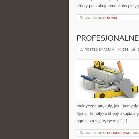
którzy poszukują produktów pielęg
CATEGORIES:
KONIN
PROFESJONALNE 
POSTED BY ADMIN
CZE - 19 -
praktyczne artykuły, jak i pomysł
fryzur. Tematyka strony skupia s
ogranicza się wyłącznie […]
CATEGORIES:
PORADNICTWO ROD