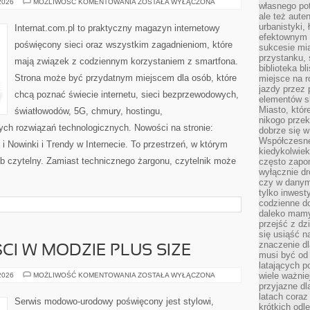
BEZPIECZEŃSTWO
 2026
MOŻLIWOŚĆ KOMENTOWANIA
ZOSTAŁA WYŁĄCZONA
własnego po
W
ale też aute
SIECI
urbanistyki,
Internat.com.pl to praktyczny magazyn internetowy
efektownym 
poświęcony sieci oraz wszystkim zagadnieniom, które
sukcesie mia
przystanku, 
mają związek z codziennym korzystaniem z smartfona.
biblioteka b
Strona może być przydatnym miejscem dla osób, które
miejsce na r
jazdy przez p
chcą poznać świecie internetu, sieci bezprzewodowych,
elementów sk
Miasto, któr
światłowodów, 5G, chmury, hostingu,
nikogo prze
ch rozwiązań technologicznych. Nowości na stronie:
dobrze się w
Współczesne 
 Nowinki i Trendy w Internecie. To przestrzeń, w którym
kiedykolwiek
b czytelny. Zamiast technicznego żargonu, czytelnik może
często zapom
wyłącznie dr
czy w danym 
tylko inwest
codzienne d
daleko mamy
przejść z dz
się usiąść n
znaczenie dl
CI W MODZIE PLUS SIZE
musi być od 
latających 
TRENDY
wiele ważnie
 2026
MOŻLIWOŚĆ KOMENTOWANIA
ZOSTAŁA WYŁĄCZONA
I
przyjazne dl
NOWOŚCI
latach coraz
W
Serwis modowo-urodowy poświęcony jest stylowi,
MODZIE
krótkich odl