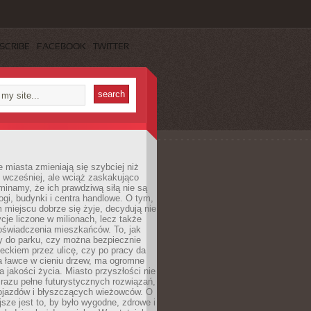
SCRIBE
FACEBOOK
TWITTER
miasta zmieniają się szybciej niż
 wcześniej, ale wciąż zaskakująco
inamy, że ich prawdziwą siłą nie są
ogi, budynki i centra handlowe. O tym,
miejscu dobrze się żyje, decydują nie
ycje liczone w milionach, lecz także
oświadczenia mieszkańców. To, jak
 do parku, czy można bezpiecznie
ieckiem przez ulicę, czy po pracy da
a ławce w cieniu drzew, ma ogromne
a jakości życia. Miasto przyszłości nie
razu pełne futurystycznych rozwiązań,
pojazdów i błyszczących wieżowców. O
jsze jest to, by było wygodne, zdrowe i