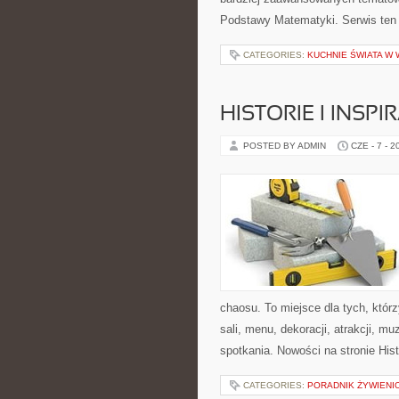
Podstawy Matematyki. Serwis ten
CATEGORIES:
KUCHNIE ŚWIATA W 
HISTORIE I INSP
POSTED BY ADMIN
CZE - 7 - 2
chaosu. To miejsce dla tych, któ
sali, menu, dekoracji, atrakcji, m
spotkania. Nowości na stronie Hist
CATEGORIES:
PORADNIK ŻYWIENI