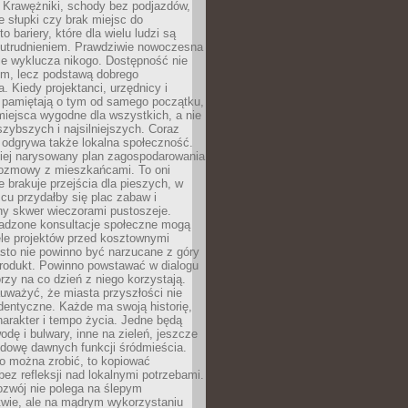
 Krawężniki, schody bez podjazdów,
e słupki czy brak miejsc do
 bariery, które dla wielu ludzi są
utrudnieniem. Prawdziwie nowoczesna
ie wyklucza nikogo. Dostępność nie
em, lecz podstawą dobrego
a. Kiedy projektanci, urzędnicy i
 pamiętają o tym od samego początku,
iejsca wygodne dla wszystkich, a nie
jszybszych i najsilniejszych. Coraz
 odgrywa także lokalna społeczność.
piej narysowany plan zagospodarowania
 rozmowy z mieszkańcami. To oni
e brakuje przejścia dla pieszych, w
cu przydałby się plac zabaw i
ny skwer wieczorami pustoszeje.
adzone konsultacje społeczne mogą
ele projektów przed kosztownymi
sto nie powinno być narzucane z góry
produkt. Powinno powstawać w dialogu
órzy na co dzień z niego korzystają.
uważyć, że miasta przyszłości nie
dentyczne. Każde ma swoją historię,
charakter i tempo życia. Jedne będą
odę i bulwary, inne na zieleń, jeszcze
udowę dawnych funkcji śródmieścia.
o można zrobić, to kopiować
bez refleksji nad lokalnymi potrzebami.
ozwój nie polega na ślepym
twie, ale na mądrym wykorzystaniu