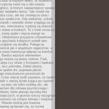
a ludzi w każdym wieku. W ostatnich
 częściej mówi się o idei miasta
egłości, w którym najważniejsze sprawy
ić niedaleko domu. Taki model nie
dza czas, ale też zmniejsza stres i
acje społeczne. Gdy piekarnia, szkoła,
stanek i niewielki skwer znajdują się w
eru, mieszkańcy rzadziej są skazani
 stanie w korkach. To z kolei oznacza
 mniej spalin i więcej energii na
. Urbanistyka przyjazna człowiekowi
a upychaniu kolejnych osiedli tam,
 znajdzie się działka. Polega na
mieście jak o wspólnym organizmie, w
a nowa inwestycja wpływa na komfort
zi. Bardzo ważnym elementem
 miasta są tereny zielone. Park,
aleja czy skwer z krzewami i ławkami
s, lecz potrzeba. Zieleń obniża
w upalne dni, poprawia jakość
daje mieszkańcom przestrzeń do
 Coraz więcej osób zauważa, że nawet
ntakt z naturą działa kojąco po ciężkim
 są więc nie tylko ozdobą ulic, ale
arciem dla zdrowia psychicznego i
Miasto, które planuje wycinkę bez
stępczych, w gruncie rzeczy rezygnuje
porności na zmiany klimatu i miejskie
. Równie istotna jest kwestia
Dawniej wydawało się, że rozwój