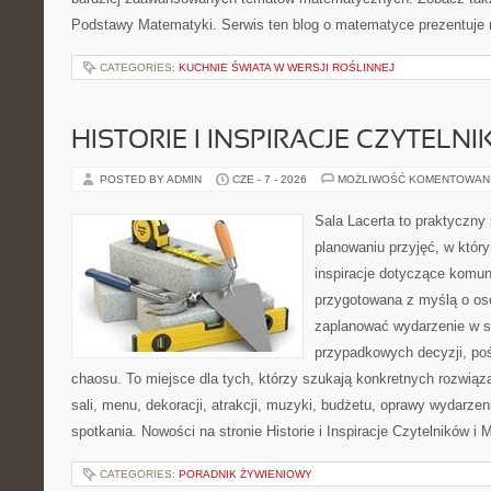
Podstawy Matematyki. Serwis ten blog o matematyce prezentuje
CATEGORIES:
KUCHNIE ŚWIATA W WERSJI ROŚLINNEJ
HISTORIE I INSPIRACJE CZYTELN
POSTED BY ADMIN
CZE - 7 - 2026
MOŻLIWOŚĆ KOMENTOWAN
Sala Lacerta to praktyczny
planowaniu przyjęć, w któr
inspiracje dotyczące komuni
przygotowana z myślą o os
zaplanować wydarzenie w s
przypadkowych decyzji, poś
chaosu. To miejsce dla tych, którzy szukają konkretnych rozwi
sali, menu, dekoracji, atrakcji, muzyki, budżetu, oprawy wydarze
spotkania. Nowości na stronie Historie i Inspiracje Czytelników i 
CATEGORIES:
PORADNIK ŻYWIENIOWY