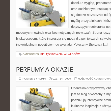
dbaniu o wygląd, preparato
oraz codziennym inspiracjo
się dobrze niezależnie od f
myślą o czytelnikach, któr
dotyczących dobierania ubra
modowych nowinek oraz kosmetycznych rozwiązań. Strona łączy i
bliską osobom, które interesują się modą dla pełniejszych sylwete
indywidualnym podejściem do wyglądu. Polecamy Bielizna i […]
CATEGORIES:
PIELĘGNACJA CIAŁA I WŁOSÓW
PERFUMY A OKAZJE
POSTED BY ADMIN
CZE - 14 - 2026
MOŻLIWOŚĆ KOMENTOWA
Orientalno-przyprawowy char
jest to blog stworzony z my
poszukują intensywne aroma
kulinarne inspiracje z różny