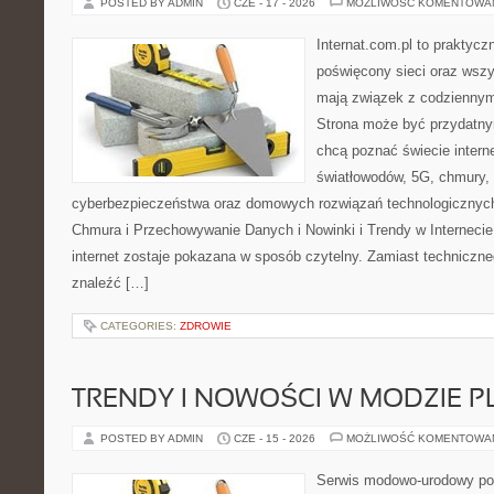
POSTED BY ADMIN
CZE - 17 - 2026
MOŻLIWOŚĆ KOMENTOWA
Internat.com.pl to praktyc
poświęcony sieci oraz wszy
mają związek z codziennym
Strona może być przydatny
chcą poznać świecie intern
światłowodów, 5G, chmury, 
cyberbezpieczeństwa oraz domowych rozwiązań technologicznych
Chmura i Przechowywanie Danych i Nowinki i Trendy w Internecie
internet zostaje pokazana w sposób czytelny. Zamiast techniczn
znaleźć […]
CATEGORIES:
ZDROWIE
TRENDY I NOWOŚCI W MODZIE PL
POSTED BY ADMIN
CZE - 15 - 2026
MOŻLIWOŚĆ KOMENTOWA
Serwis modowo-urodowy poś