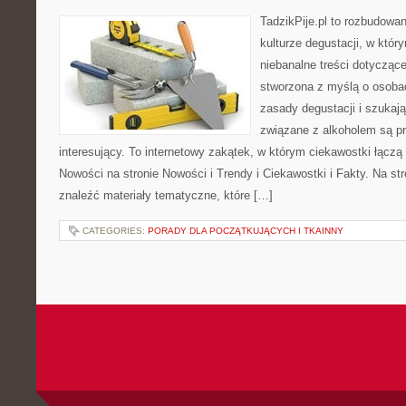
TadzikPije.pl to rozbudowa
kulturze degustacji, w któ
niebanalne treści dotyczące
stworzona z myślą o osoba
zasady degustacji i szukaj
związane z alkoholem są p
interesujący. To internetowy zakątek, w którym ciekawostki łączą
Nowości na stronie Nowości i Trendy i Ciekawostki i Fakty. Na st
znaleźć materiały tematyczne, które […]
CATEGORIES:
PORADY DLA POCZĄTKUJĄCYCH I TKAINNY