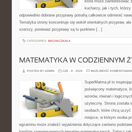
która może zainteresować
kucharzy, jak i tych, którz
odpowiednio dobrane przyprawy potrafią całkowicie odmienić nawe
Tematyka strony koncentruje się wokół orientalnych przypraw, ale 
szerszy, ponieważ przyprawy są tu punktem […]
CATEGORIES:
MACHACZKAŁA
MATEMATYKA W CODZIENNYM Ż
POSTED BY ADMIN
CZE - 9 - 2026
MOŻLIWOŚĆ KOMENTOWAN
SuperMatma.pl to inspirując
poświęcony matematyce, któ
wzorów, równań i logicznyc
użyteczny. Strona została 
osobach, które chcą uczyć 
miejsce, w którym osoba pr
egzaminu może znaleźć wyjaśnienia dotyczące zarówno podstawo
bardziej zaawansowanych tematów matematycznych. Zobacz także