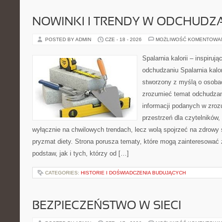
NOWINKI I TRENDY W ODCHUDZ
POSTED BY ADMIN
CZE - 18 - 2026
MOŻLIWOŚĆ KOMENTOWA
Spalarnia kalorii – inspiruj
odchudzaniu Spalarnia kalor
stworzony z myślą o osobac
zrozumieć temat odchudzan
informacji podanych w zroz
przestrzeń dla czytelników,
wyłącznie na chwilowych trendach, lecz wolą spojrzeć na zdrowy s
pryzmat diety. Strona porusza tematy, które mogą zainteresować
podstaw, jak i tych, którzy od […]
CATEGORIES:
HISTORIE I DOŚWIADCZENIA BUDUJĄCYCH
BEZPIECZEŃSTWO W SIECI