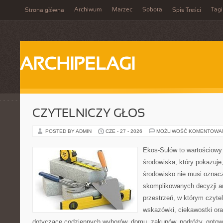
Archiwum
Marzec
Sobota
Tagi
Strona główna
Spis Treści
ARCHIPELAGI
CZYTELNICZY GŁOS
POSTED BY ADMIN
CZE - 27 - 2026
MOŻLIWOŚĆ KOMENTOWA
Ekos-Sułów to wartościowy
środowiska, który pokazuje
środowisko nie musi oznac
skomplikowanych decyzji a
przestrzeń, w którym czyte
wskazówki, ciekawostki ora
dotyczące codziennych wyborów, domu, zakupów, podróży, gotowan