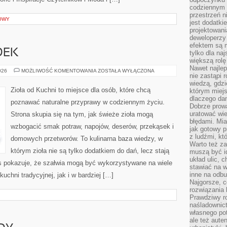
codziennym 
przestrzeń n
OWY
jest dodatki
projektowani
deweloperzy
efektem są m
DEK
tylko dla na
większą rolę
Nawet najle
DOMOWY
026
MOŻLIWOŚĆ KOMENTOWANIA
ZOSTAŁA WYŁĄCZONA
nie zastąpi
OGRÓDEK
wiedzą, gdzi
Zioła od Kuchni to miejsce dla osób, które chcą
którym miejs
dlaczego da
poznawać naturalne przyprawy w codziennym życiu.
Dobrze prow
uratować wi
Strona skupia się na tym, jak świeże zioła mogą
błędami. Mia
wzbogacić smak potraw, napojów, deserów, przekąsek i
jak gotowy 
z ludźmi, kt
domowych przetworów. To kulinarna baza wiedzy, w
Warto też za
którym zioła nie są tylko dodatkiem do dań, lecz stają
muszą być i
układ ulic, 
s pokazuje, że szałwia mogą być wykorzystywane na wiele
stawiać na w
inne na odb
hni tradycyjnej, jak i w bardziej […]
Najgorsze, c
rozwiązania 
Prawdziwy r
naśladownic
własnego po
ale też aute