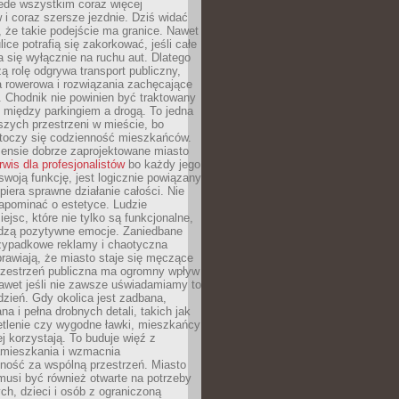
ede wszystkim coraz więcej
i coraz szersze jezdnie. Dziś widać
, że takie podejście ma granice. Nawet
ice potrafią się zakorkować, jeśli całe
a się wyłącznie na ruchu aut. Dlatego
ą rolę odgrywa transport publiczny,
ra rowerowa i rozwiązania zachęcające
 Chodnik nie powinien być traktowany
 między parkingiem a drogą. To jedna
szych przestrzeni w mieście, bo
 toczy się codzienność mieszkańców.
nsie dobrze zaprojektowane miasto
rwis dla profesjonalistów
bo każdy jego
woją funkcję, jest logicznie powiązany
spiera sprawne działanie całości. Nie
apominać o estetyce. Ludzie
iejsc, które nie tylko są funkcjonalne,
udzą pozytywne emocje. Zaniedbane
rzypadkowe reklamy i chaotyczna
rawiają, że miasto staje się męczące
Przestrzeń publiczna ma ogromny wpływ
nawet jeśli nie zawsze uświadamiamy to
dzień. Gdy okolica jest zadbana,
a i pełna drobnych detali, takich jak
etlenie czy wygodne ławki, mieszkańcy
ej korzystają. To buduje więź z
mieszkania i wzmacnia
ność za wspólną przestrzeń. Miasto
musi być również otwarte na potrzeby
ch, dzieci i osób z ograniczoną