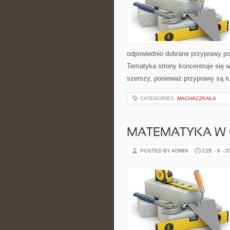
odpowiednio dobrane przyprawy pot
Tematyka strony koncentruje się wo
szerszy, ponieważ przyprawy są t
CATEGORIES:
MACHACZKAŁA
MATEMATYKA W 
POSTED BY ADMIN
CZE - 9 - 2