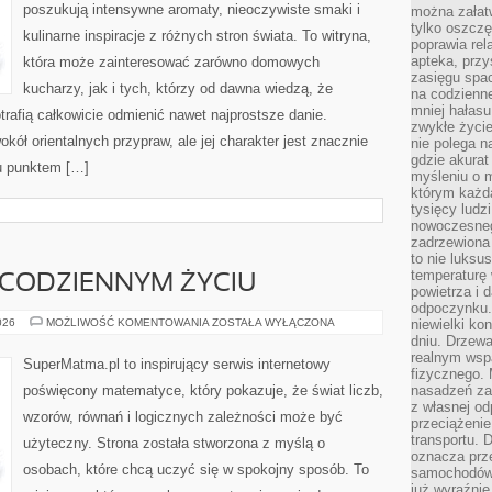
poszukują intensywne aromaty, nieoczywiste smaki i
można załatw
tylko oszczę
kulinarne inspiracje z różnych stron świata. To witryna,
poprawia rel
apteka, przy
która może zainteresować zarówno domowych
zasięgu spac
kucharzy, jak i tych, którzy od dawna wiedzą, że
na codzienne
mniej hałasu,
rafią całkowicie odmienić nawet najprostsze danie.
zwykłe życie
kół orientalnych przypraw, ale jej charakter jest znacznie
nie polega n
gdzie akurat
u punktem […]
myśleniu o 
którym każd
tysięcy lud
nowoczesnego
zadrzewiona 
to nie luksu
temperaturę 
CODZIENNYM ŻYCIU
powietrza i 
odpoczynku.
MATEMATYKA
026
MOŻLIWOŚĆ KOMENTOWANIA
ZOSTAŁA WYŁĄCZONA
niewielki ko
W
dniu. Drzewa
CODZIENNYM
realnym wsp
ŻYCIU
SuperMatma.pl to inspirujący serwis internetowy
fizycznego. 
poświęcony matematyce, który pokazuje, że świat liczb,
nasadzeń za
z własnej od
wzorów, równań i logicznych zależności może być
przeciążenie
transportu. 
użyteczny. Strona została stworzona z myślą o
oznacza prz
osobach, które chcą uczyć się w spokojny sposób. To
samochodów 
już wyraźnie