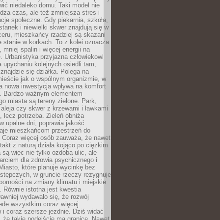
ić niedaleko domu. Taki model nie
dza czas, ale też zmniejsza stres i
acje społeczne. Gdy piekarnia, szkoła,
stanek i niewielki skwer znajdują się w
eru, mieszkańcy rzadziej są skazani
 stanie w korkach. To z kolei oznacza
 mniej spalin i więcej energii na
. Urbanistyka przyjazna człowiekowi
a upychaniu kolejnych osiedli tam,
 znajdzie się działka. Polega na
mieście jak o wspólnym organizmie, w
a nowa inwestycja wpływa na komfort
zi. Bardzo ważnym elementem
 miasta są tereny zielone. Park,
aleja czy skwer z krzewami i ławkami
s, lecz potrzeba. Zieleń obniża
w upalne dni, poprawia jakość
daje mieszkańcom przestrzeń do
 Coraz więcej osób zauważa, że nawet
ntakt z naturą działa kojąco po ciężkim
 są więc nie tylko ozdobą ulic, ale
arciem dla zdrowia psychicznego i
Miasto, które planuje wycinkę bez
stępczych, w gruncie rzeczy rezygnuje
porności na zmiany klimatu i miejskie
. Równie istotna jest kwestia
Dawniej wydawało się, że rozwój
ede wszystkim coraz więcej
i coraz szersze jezdnie. Dziś widać
, że takie podejście ma granice. Nawet