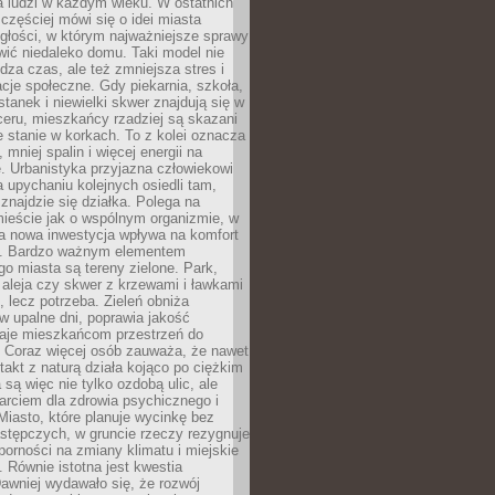
a ludzi w każdym wieku. W ostatnich
 częściej mówi się o idei miasta
egłości, w którym najważniejsze sprawy
ić niedaleko domu. Taki model nie
dza czas, ale też zmniejsza stres i
acje społeczne. Gdy piekarnia, szkoła,
stanek i niewielki skwer znajdują się w
eru, mieszkańcy rzadziej są skazani
 stanie w korkach. To z kolei oznacza
 mniej spalin i więcej energii na
. Urbanistyka przyjazna człowiekowi
a upychaniu kolejnych osiedli tam,
 znajdzie się działka. Polega na
mieście jak o wspólnym organizmie, w
a nowa inwestycja wpływa na komfort
zi. Bardzo ważnym elementem
 miasta są tereny zielone. Park,
aleja czy skwer z krzewami i ławkami
s, lecz potrzeba. Zieleń obniża
w upalne dni, poprawia jakość
daje mieszkańcom przestrzeń do
 Coraz więcej osób zauważa, że nawet
ntakt z naturą działa kojąco po ciężkim
 są więc nie tylko ozdobą ulic, ale
arciem dla zdrowia psychicznego i
Miasto, które planuje wycinkę bez
stępczych, w gruncie rzeczy rezygnuje
porności na zmiany klimatu i miejskie
. Równie istotna jest kwestia
Dawniej wydawało się, że rozwój