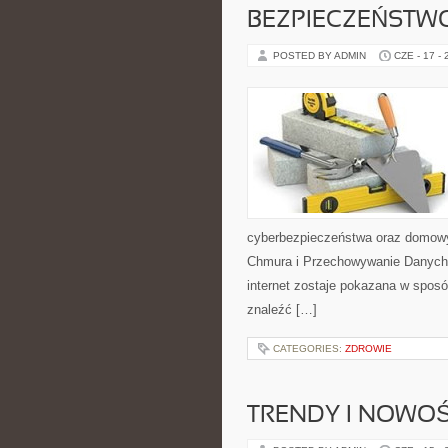
BEZPIECZEŃSTWO
POSTED BY ADMIN
CZE - 17 -
cyberbezpieczeństwa oraz domowy
Chmura i Przechowywanie Danych i
internet zostaje pokazana w sposó
znaleźć […]
CATEGORIES:
ZDROWIE
TRENDY I NOWOŚ