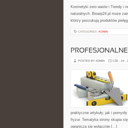
Kosmetyki zero waste i Trendy i
naturalnych. Bioarp24.pl może za
którzy poszukują produktów pielęg
CATEGORIES:
KONIN
PROFESJONALNE 
POSTED BY ADMIN
CZE - 19 -
praktyczne artykuły, jak i pomysł
fryzur. Tematyka strony skupia s
ogranicza się wyłącznie […]