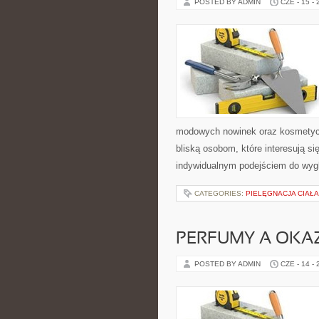
POSTED BY ADMIN
CZE - 15 -
modowych nowinek oraz kosmetyczn
bliską osobom, które interesują si
indywidualnym podejściem do wygl
CATEGORIES:
PIELĘGNACJA CIAŁ
PERFUMY A OKA
POSTED BY ADMIN
CZE - 14 -