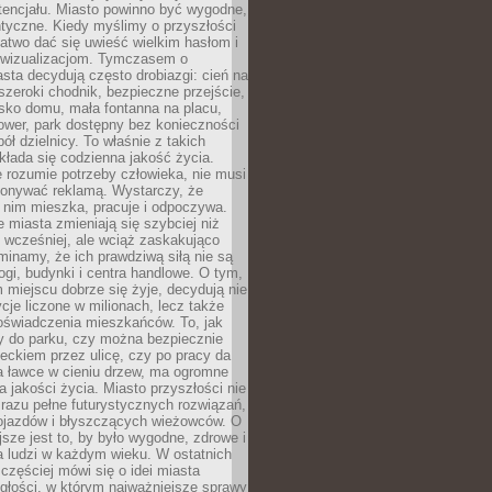
tencjału. Miasto powinno być wygodne,
ntyczne. Kiedy myślimy o przyszłości
 łatwo dać się uwieść wielkim hasłom i
wizualizacjom. Tymczasem o
sta decydują często drobiazgi: cień na
szeroki chodnik, bezpieczne przejście,
lisko domu, mała fontanna na placu,
ower, park dostępny bez konieczności
ół dzielnicy. To właśnie z takich
łada się codzienna jakość życia.
e rozumie potrzeby człowieka, nie musi
konywać reklamą. Wystarczy, że
 nim mieszka, pracuje i odpoczywa.
miasta zmieniają się szybciej niż
 wcześniej, ale wciąż zaskakująco
inamy, że ich prawdziwą siłą nie są
ogi, budynki i centra handlowe. O tym,
miejscu dobrze się żyje, decydują nie
ycje liczone w milionach, lecz także
oświadczenia mieszkańców. To, jak
 do parku, czy można bezpiecznie
ieckiem przez ulicę, czy po pracy da
a ławce w cieniu drzew, ma ogromne
a jakości życia. Miasto przyszłości nie
razu pełne futurystycznych rozwiązań,
pojazdów i błyszczących wieżowców. O
jsze jest to, by było wygodne, zdrowe i
a ludzi w każdym wieku. W ostatnich
 częściej mówi się o idei miasta
egłości, w którym najważniejsze sprawy