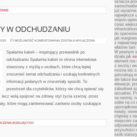
oznacza prz
samochodów 
już wyraźnie
ZINNE
największe ul
miasto opier
coraz większ
DY W ODCHUDZANIU
infrastruktu
do spacerów.
jak margines
NOWINKI
 2026
MOŻLIWOŚĆ KOMENTOWANIA
ZOSTAŁA WYŁĄCZONA
z najważniej
I
właśnie tam
TRENDY
W
W pewnym se
Spalarnia kalorii – inspirujący przewodnik po
ODCHUDZANIU
działa jak
se
odchudzaniu Spalarnia kalorii to strona internetowa
element ma s
z resztą i w
stworzony z myślą o osobach, które chcą lepiej
można też z
zrozumieć temat odchudzania i szukają konkretnych
potrzebują m
ale także b
informacji podanych w zrozumiały sposób. To
elewacje, p
zabudowa sp
przestrzeń dla czytelników, którzy nie chcą opierać się
wizualnie. 
 lecz wolą spojrzeć na zdrowy styl życia szerzej: przez
na nastrój, 
sobie na co 
maty, które mogą zainteresować zarówno osoby szukające
uporządkowan
kwiaty, oświ
chętniej z ni
miejscem za
DCZENIA BUDUJĄCYCH
odpowiedzial
przyszłości 
osób starszy