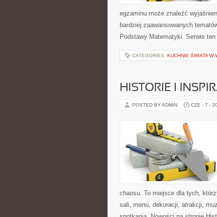
egzaminu może znaleźć wyjaśnien
bardziej zaawansowanych tematów
Podstawy Matematyki. Serwis ten
CATEGORIES:
KUCHNIE ŚWIATA W 
HISTORIE I INSP
POSTED BY ADMIN
CZE - 7 - 2
chaosu. To miejsce dla tych, któ
sali, menu, dekoracji, atrakcji, m
spotkania. Nowości na stronie Hist