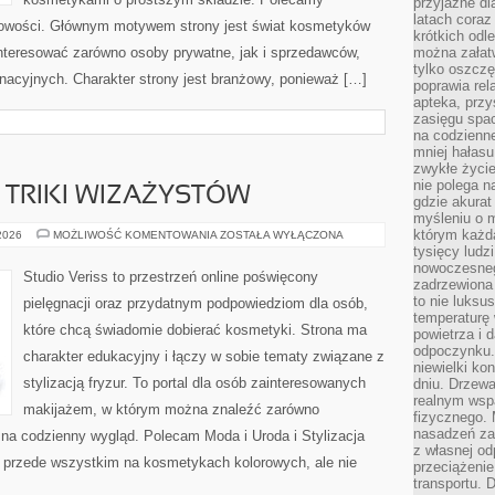
przyjazne dl
latach coraz
 nowości. Głównym motywem strony jest świat kosmetyków
krótkich odl
interesować zarówno osoby prywatne, jak i sprzedawców,
można załatw
tylko oszczę
nacyjnych. Charakter strony jest branżowy, ponieważ […]
poprawia rel
apteka, przy
zasięgu spac
na codzienne
mniej hałasu,
zwykłe życie
nie polega n
TRIKI WIZAŻYSTÓW
gdzie akurat
myśleniu o 
którym każd
PROFESJONALNE
 2026
MOŻLIWOŚĆ KOMENTOWANIA
ZOSTAŁA WYŁĄCZONA
TRIKI
tysięcy lud
WIZAŻYSTÓW
nowoczesnego
Studio Veriss to przestrzeń online poświęcony
zadrzewiona 
to nie luksu
pielęgnacji oraz przydatnym podpowiedziom dla osób,
temperaturę 
które chcą świadomie dobierać kosmetyki. Strona ma
powietrza i 
odpoczynku.
charakter edukacyjny i łączy w sobie tematy związane z
niewielki ko
stylizacją fryzur. To portal dla osób zainteresowanych
dniu. Drzewa
realnym wsp
makijażem, w którym można znaleźć zarówno
fizycznego. 
nasadzeń za
y na codzienny wygląd. Polecam Moda i Uroda i Stylizacja
z własnej od
ię przede wszystkim na kosmetykach kolorowych, ale nie
przeciążenie
transportu. 