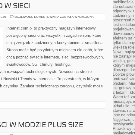
mobilnością.
 W SIECI
źle ustawion
odpoczynku to
codziennym 
BEZPIECZEŃSTWO
 2026
MOŻLIWOŚĆ KOMENTOWANIA
ZOSTAŁA WYŁĄCZONA
przestrzeń n
W
SIECI
jest dodatki
Internat.com.pl to praktyczny magazyn internetowy
projektowani
deweloperzy
poświęcony sieci oraz wszystkim zagadnieniom, które
efektem są m
mają związek z codziennym korzystaniem z smartfona.
tylko dla na
większą rolę
Strona może być przydatnym miejscem dla osób, które
Nawet najle
nie zastąpi
chcą poznać świecie internetu, sieci bezprzewodowych,
wiedzą, gdzi
światłowodów, 5G, chmury, hostingu,
którym miejs
dlaczego da
ch rozwiązań technologicznych. Nowości na stronie:
Dobrze prow
 Nowinki i Trendy w Internecie. To przestrzeń, w którym
uratować wi
błędami. Mia
b czytelny. Zamiast technicznego żargonu, czytelnik może
jak gotowy 
z ludźmi, kt
Warto też za
muszą być i
układ ulic, 
stawiać na w
inne na odb
Najgorsze, c
rozwiązania 
CI W MODZIE PLUS SIZE
Prawdziwy r
naśladownic