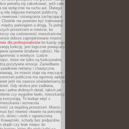
ice potrafią się zakorkować, jeśli całe
a się wyłącznie na ruchu aut. Dlatego
ą rolę odgrywa transport publiczny,
ra rowerowa i rozwiązania zachęcające
 Chodnik nie powinien być traktowany
 między parkingiem a drogą. To jedna
szych przestrzeni w mieście, bo
 toczy się codzienność mieszkańców.
nsie dobrze zaprojektowane miasto
rwis dla profesjonalistów
bo każdy jego
woją funkcję, jest logicznie powiązany
spiera sprawne działanie całości. Nie
apominać o estetyce. Ludzie
iejsc, które nie tylko są funkcjonalne,
udzą pozytywne emocje. Zaniedbane
rzypadkowe reklamy i chaotyczna
rawiają, że miasto staje się męczące
Przestrzeń publiczna ma ogromny wpływ
nawet jeśli nie zawsze uświadamiamy to
dzień. Gdy okolica jest zadbana,
a i pełna drobnych detali, takich jak
etlenie czy wygodne ławki, mieszkańcy
ej korzystają. To buduje więź z
mieszkania i wzmacnia
ność za wspólną przestrzeń. Miasto
musi być również otwarte na potrzeby
ch, dzieci i osób z ograniczoną
 Krawężniki, schody bez podjazdów,
e słupki czy brak miejsc do
 bariery, które dla wielu ludzi są