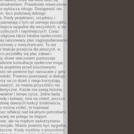
utrudnieniem. Prawdziwie nowoczesna
ie wyklucza nikogo. Dostępność nie
em, lecz podstawą dobrego
a. Kiedy projektanci, urzędnicy i
 pamiętają o tym od samego początku,
iejsca wygodne dla wszystkich, a nie
jszybszych i najsilniejszych. Coraz
 odgrywa także lokalna społeczność.
piej narysowany plan zagospodarowania
 rozmowy z mieszkańcami. To oni
e brakuje przejścia dla pieszych, w
cu przydałby się plac zabaw i
ny skwer wieczorami pustoszeje.
adzone konsultacje społeczne mogą
ele projektów przed kosztownymi
sto nie powinno być narzucane z góry
produkt. Powinno powstawać w dialogu
órzy na co dzień z niego korzystają.
uważyć, że miasta przyszłości nie
dentyczne. Każde ma swoją historię,
charakter i tempo życia. Jedne będą
odę i bulwary, inne na zieleń, jeszcze
udowę dawnych funkcji śródmieścia.
o można zrobić, to kopiować
bez refleksji nad lokalnymi potrzebami.
ozwój nie polega na ślepym
twie, ale na mądrym wykorzystaniu
tencjału. Miasto powinno być wygodne,
ntyczne. Kiedy myślimy o przyszłości