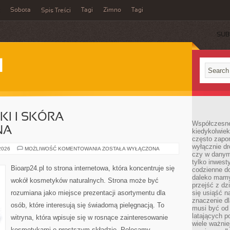
Sobota
Tagi
Zimno
Tagi
Spis Treści
SUB
I
I I SKÓRA
Współczesne 
NA
kiedykolwiek
często zapom
wyłącznie dr
DERMOKOSMETYKI
 2026
MOŻLIWOŚĆ KOMENTOWANIA
ZOSTAŁA WYŁĄCZONA
czy w danym 
I
SKÓRA
tylko inwest
PROBLEMATYCZNA
Bioarp24.pl to strona internetowa, która koncentruje się
codzienne d
daleko mamy
wokół kosmetyków naturalnych. Strona może być
przejść z dz
rozumiana jako miejsce prezentacji asortymentu dla
się usiąść n
znaczenie dl
osób, które interesują się świadomą pielęgnacją. To
musi być od 
latających 
witryna, która wpisuje się w rosnące zainteresowanie
wiele ważnie
kosmetykami o prostszym składzie. Polecamy