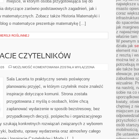
miejsce, w którym osoba przygotowująca się do
największe ul
ia dotyczące zarówno podstawowych zagadnień, jak i
miasto opier
coraz większ
 matematycznych. Zobacz także Historia Matematyki i
infrastruktu
do spacerów.
 blog o matematyce prezentuje matematykę […]
jak margines
z najważniej
WERSJI ROŚLINNEJ
właśnie tam
W pewnym se
działa jak
se
element ma s
z resztą i w
IRACJE CZYTELNIKÓW
można też z
potrzebują m
HISTORIE
026
MOŻLIWOŚĆ KOMENTOWANIA
ZOSTAŁA WYŁĄCZONA
ale także b
I
elewacje, p
INSPIRACJE
CZYTELNIKÓW
zabudowa sp
Sala Lacerta to praktyczny serwis poświęcony
wizualnie. 
planowaniu przyjęć, w którym czytelnik może znaleźć
na nastrój, 
sobie na co 
inspiracje dotyczące komunii. Strona została
uporządkowan
przygotowana z myślą o osobach, które chcą
kwiaty, oświ
chętniej z ni
zaplanować wydarzenie w sposób bezstresowy, bez
miejscem za
odpowiedzial
przypadkowych decyzji, pośpiechu i organizacyjnego
przyszłości 
rzy szukają konkretnych rozwiązań związanych z wyborem
osób starszy
mobilnością.
uzyki, budżetu, oprawy wydarzenia oraz atmosfery całego
źle ustawion
orie i Inspiracje Czytelników i Moda i […]
odpoczynku to