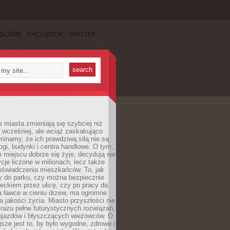
SCRIBE
FACEBOOK
TWITTER
miasta zmieniają się szybciej niż
 wcześniej, ale wciąż zaskakująco
inamy, że ich prawdziwą siłą nie są
ogi, budynki i centra handlowe. O tym,
miejscu dobrze się żyje, decydują nie
ycje liczone w milionach, lecz także
oświadczenia mieszkańców. To, jak
 do parku, czy można bezpiecznie
ieckiem przez ulicę, czy po pracy da
a ławce w cieniu drzew, ma ogromne
a jakości życia. Miasto przyszłości nie
razu pełne futurystycznych rozwiązań,
pojazdów i błyszczących wieżowców. O
jsze jest to, by było wygodne, zdrowe i