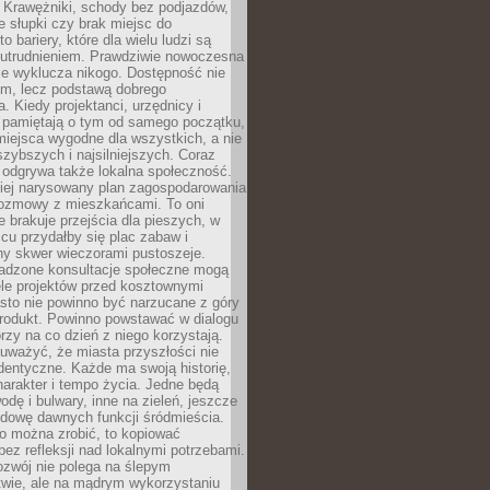
 Krawężniki, schody bez podjazdów,
e słupki czy brak miejsc do
 bariery, które dla wielu ludzi są
utrudnieniem. Prawdziwie nowoczesna
ie wyklucza nikogo. Dostępność nie
em, lecz podstawą dobrego
a. Kiedy projektanci, urzędnicy i
 pamiętają o tym od samego początku,
iejsca wygodne dla wszystkich, a nie
jszybszych i najsilniejszych. Coraz
 odgrywa także lokalna społeczność.
piej narysowany plan zagospodarowania
 rozmowy z mieszkańcami. To oni
e brakuje przejścia dla pieszych, w
cu przydałby się plac zabaw i
ny skwer wieczorami pustoszeje.
adzone konsultacje społeczne mogą
ele projektów przed kosztownymi
sto nie powinno być narzucane z góry
produkt. Powinno powstawać w dialogu
órzy na co dzień z niego korzystają.
uważyć, że miasta przyszłości nie
dentyczne. Każde ma swoją historię,
charakter i tempo życia. Jedne będą
odę i bulwary, inne na zieleń, jeszcze
udowę dawnych funkcji śródmieścia.
o można zrobić, to kopiować
bez refleksji nad lokalnymi potrzebami.
ozwój nie polega na ślepym
twie, ale na mądrym wykorzystaniu