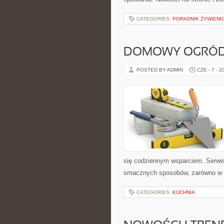
CATEGORIES:
PORADNIK ŻYWIENI
DOMOWY OGRÓ
POSTED BY ADMIN
CZE - 7 - 2
się codziennym wsparciem. Serwi
smacznych sposobów, zarówno w kuc
CATEGORIES:
KUCHNIA