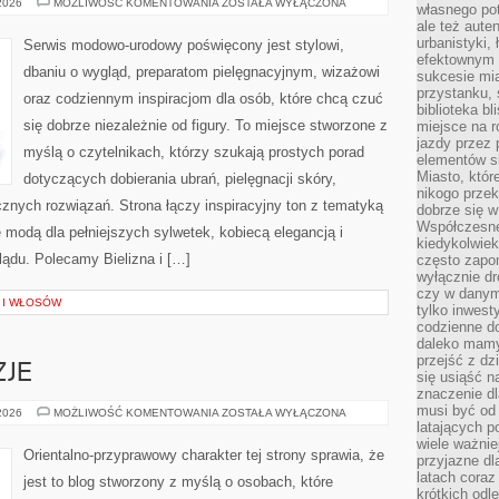
TRENDY
 2026
MOŻLIWOŚĆ KOMENTOWANIA
ZOSTAŁA WYŁĄCZONA
własnego po
I
ale też aute
NOWOŚCI
W
urbanistyki,
Serwis modowo-urodowy poświęcony jest stylowi,
MODZIE
efektownym 
PLUS
dbaniu o wygląd, preparatom pielęgnacyjnym, wizażowi
sukcesie mia
SIZE
przystanku, 
oraz codziennym inspiracjom dla osób, które chcą czuć
biblioteka b
się dobrze niezależnie od figury. To miejsce stworzone z
miejsce na r
jazdy przez p
myślą o czytelnikach, którzy szukają prostych porad
elementów sk
Miasto, któr
dotyczących dobierania ubrań, pielęgnacji skóry,
nikogo prze
ych rozwiązań. Strona łączy inspiracyjny ton z tematyką
dobrze się w
Współczesne 
ę modą dla pełniejszych sylwetek, kobiecą elegancją i
kiedykolwiek
ądu. Polecamy Bielizna i […]
często zapom
wyłącznie dr
czy w danym 
A I WŁOSÓW
tylko inwest
codzienne d
daleko mamy
przejść z dz
ZJE
się usiąść n
znaczenie dl
musi być od 
PERFUMY
 2026
MOŻLIWOŚĆ KOMENTOWANIA
ZOSTAŁA WYŁĄCZONA
A
latających 
OKAZJE
wiele ważnie
Orientalno-przyprawowy charakter tej strony sprawia, że
przyjazne dl
latach coraz
jest to blog stworzony z myślą o osobach, które
krótkich odl