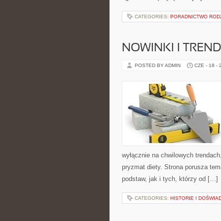
CATEGORIES:
PORADNICTWO ROD
NOWINKI I TREN
POSTED BY ADMIN
CZE - 18 -
wyłącznie na chwilowych trendach,
pryzmat diety. Strona porusza te
podstaw, jak i tych, którzy od […]
CATEGORIES:
HISTORIE I DOŚWIA