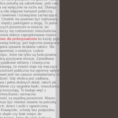
ice potrafią się zakorkować, jeśli całe
a się wyłącznie na ruchu aut. Dlatego
ą rolę odgrywa transport publiczny,
ra rowerowa i rozwiązania zachęcające
 Chodnik nie powinien być traktowany
 między parkingiem a drogą. To jedna
szych przestrzeni w mieście, bo
 toczy się codzienność mieszkańców.
nsie dobrze zaprojektowane miasto
rwis dla profesjonalistów
bo każdy jego
woją funkcję, jest logicznie powiązany
spiera sprawne działanie całości. Nie
apominać o estetyce. Ludzie
iejsc, które nie tylko są funkcjonalne,
udzą pozytywne emocje. Zaniedbane
rzypadkowe reklamy i chaotyczna
rawiają, że miasto staje się męczące
Przestrzeń publiczna ma ogromny wpływ
nawet jeśli nie zawsze uświadamiamy to
dzień. Gdy okolica jest zadbana,
a i pełna drobnych detali, takich jak
etlenie czy wygodne ławki, mieszkańcy
ej korzystają. To buduje więź z
mieszkania i wzmacnia
ność za wspólną przestrzeń. Miasto
musi być również otwarte na potrzeby
ch, dzieci i osób z ograniczoną
 Krawężniki, schody bez podjazdów,
e słupki czy brak miejsc do
 bariery, które dla wielu ludzi są