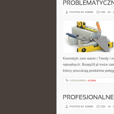
PROBLEMATYCZ
POSTED BY ADMIN
CZE - 20 -
Kosmetyki zero waste i Trendy i
naturalnych. Bioarp24.pl może za
którzy poszukują produktów pielęg
CATEGORIES:
KONIN
PROFESJONALNE 
POSTED BY ADMIN
CZE - 19 -