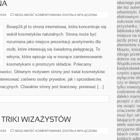
własnego po
NA
ale też aute
urbanistyki,
DERMOKOSMETYKI
 2026
MOŻLIWOŚĆ KOMENTOWANIA
ZOSTAŁA WYŁĄCZONA
efektownym 
I
sukcesie mia
SKÓRA
PROBLEMATYCZNA
przystanku, 
Bioarp24.pl to strona internetowa, która koncentruje się
biblioteka b
wokół kosmetyków naturalnych. Strona może być
miejsce na r
jazdy przez p
rozumiana jako miejsce prezentacji asortymentu dla
elementów sk
osób, które interesują się świadomą pielęgnacją. To
Miasto, któr
nikogo prze
witryna, która wpisuje się w rosnące zainteresowanie
dobrze się w
Współczesne 
kosmetykami o prostszym składzie. Polecamy
kiedykolwiek
 nowości. Głównym motywem strony jest świat kosmetyków
często zapom
wyłącznie dr
interesować zarówno osoby prywatne, jak i sprzedawców,
czy w danym 
nacyjnych. Charakter strony jest branżowy, ponieważ […]
tylko inwest
codzienne d
daleko mamy
przejść z dz
się usiąść n
znaczenie dl
musi być od 
TRIKI WIZAŻYSTÓW
latających 
wiele ważnie
przyjazne dl
PROFESJONALNE
 2026
MOŻLIWOŚĆ KOMENTOWANIA
ZOSTAŁA WYŁĄCZONA
latach coraz
TRIKI
WIZAŻYSTÓW
krótkich odl