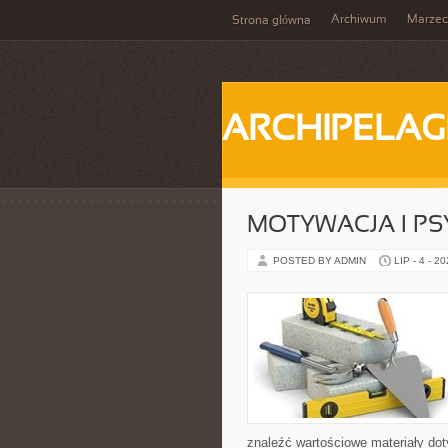
Archiwum
Marzec
Strona główna
ARCHIPELAG
MOTYWACJA I P
POSTED BY ADMIN
LIP - 4 - 2
znaleźć wartościowe materiały dot