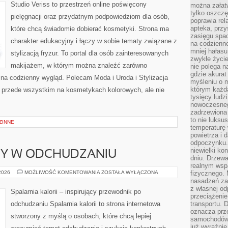
Studio Veriss to przestrzeń online poświęcony
można załatw
tylko oszczę
pielęgnacji oraz przydatnym podpowiedziom dla osób,
poprawia rel
apteka, przy
które chcą świadomie dobierać kosmetyki. Strona ma
zasięgu spac
charakter edukacyjny i łączy w sobie tematy związane z
na codzienne
mniej hałasu,
stylizacją fryzur. To portal dla osób zainteresowanych
zwykłe życie
makijażem, w którym można znaleźć zarówno
nie polega n
gdzie akurat
y na codzienny wygląd. Polecam Moda i Uroda i Stylizacja
myśleniu o 
którym każd
ię przede wszystkim na kosmetykach kolorowych, ale nie
tysięcy lud
nowoczesnego
zadrzewiona 
to nie luksu
ZINNE
temperaturę 
powietrza i 
odpoczynku.
niewielki ko
DY W ODCHUDZANIU
dniu. Drzewa
realnym wsp
NOWINKI
 2026
MOŻLIWOŚĆ KOMENTOWANIA
ZOSTAŁA WYŁĄCZONA
fizycznego. 
I
nasadzeń za
TRENDY
z własnej od
W
Spalarnia kalorii – inspirujący przewodnik po
ODCHUDZANIU
przeciążenie
odchudzaniu Spalarnia kalorii to strona internetowa
transportu. 
oznacza prz
stworzony z myślą o osobach, które chcą lepiej
samochodów 
już wyraźnie