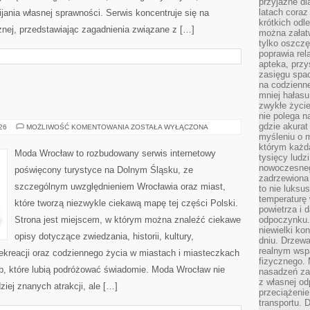
przyjazne dl
latach coraz
ania własnej sprawności. Serwis koncentruje się na
krótkich odl
znej, przedstawiając zagadnienia związane z […]
można załatw
tylko oszczę
poprawia rel
apteka, przy
zasięgu spac
na codzienne
mniej hałasu,
zwykłe życie
nie polega n
gdzie akurat
GŁOGÓW
026
MOŻLIWOŚĆ KOMENTOWANIA
ZOSTAŁA WYŁĄCZONA
myśleniu o 
którym każd
Moda Wrocław to rozbudowany serwis internetowy
tysięcy lud
nowoczesnego
poświęcony turystyce na Dolnym Śląsku, ze
zadrzewiona 
szczególnym uwzględnieniem Wrocławia oraz miast,
to nie luksu
temperaturę 
które tworzą niezwykle ciekawą mapę tej części Polski.
powietrza i 
Strona jest miejscem, w którym można znaleźć ciekawe
odpoczynku.
niewielki ko
opisy dotyczące zwiedzania, historii, kultury,
dniu. Drzewa
realnym wsp
 rekreacji oraz codziennego życia w miastach i miasteczkach
fizycznego. 
ób, które lubią podróżować świadomie. Moda Wrocław nie
nasadzeń za
z własnej od
ziej znanych atrakcji, ale […]
przeciążenie
transportu. 