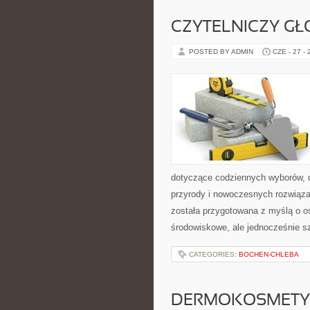
CZYTELNICZY GŁ
POSTED BY ADMIN
CZE - 27 -
dotyczące codziennych wyborów, d
przyrody i nowoczesnych rozwiąza
została przygotowana z myślą o o
środowiskowe, ale jednocześnie s
CATEGORIES:
BOCHEN-CHLEBA
DERMOKOSMETYK