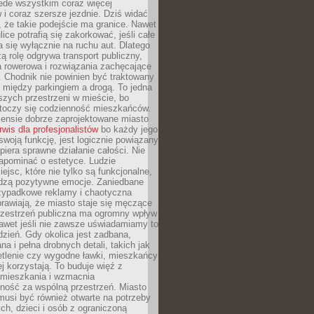
ede wszystkim coraz więcej
i coraz szersze jezdnie. Dziś widać
, że takie podejście ma granice. Nawet
ice potrafią się zakorkować, jeśli całe
a się wyłącznie na ruchu aut. Dlatego
ą rolę odgrywa transport publiczny,
ra rowerowa i rozwiązania zachęcające
 Chodnik nie powinien być traktowany
 między parkingiem a drogą. To jedna
szych przestrzeni w mieście, bo
 toczy się codzienność mieszkańców.
nsie dobrze zaprojektowane miasto
rwis dla profesjonalistów
bo każdy jego
woją funkcję, jest logicznie powiązany
spiera sprawne działanie całości. Nie
apominać o estetyce. Ludzie
iejsc, które nie tylko są funkcjonalne,
udzą pozytywne emocje. Zaniedbane
rzypadkowe reklamy i chaotyczna
rawiają, że miasto staje się męczące
Przestrzeń publiczna ma ogromny wpływ
nawet jeśli nie zawsze uświadamiamy to
dzień. Gdy okolica jest zadbana,
a i pełna drobnych detali, takich jak
etlenie czy wygodne ławki, mieszkańcy
ej korzystają. To buduje więź z
mieszkania i wzmacnia
ność za wspólną przestrzeń. Miasto
musi być również otwarte na potrzeby
ch, dzieci i osób z ograniczoną