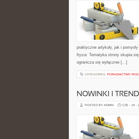
praktyczne artykuły, jak i pomysł
fryzur. Tematyka strony skupia s
ogranicza się wyłącznie […]
CATEGORIES:
PORADNICTWO ROD
NOWINKI I TREN
POSTED BY ADMIN
CZE - 18 -