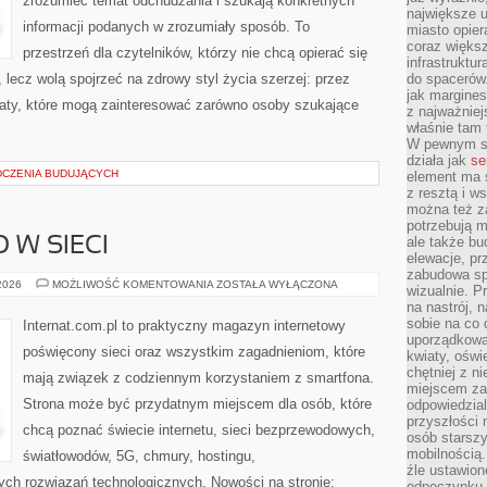
zrozumieć temat odchudzania i szukają konkretnych
największe ul
informacji podanych w zrozumiały sposób. To
miasto opier
coraz większ
przestrzeń dla czytelników, którzy nie chcą opierać się
infrastruktu
 lecz wolą spojrzeć na zdrowy styl życia szerzej: przez
do spacerów.
jak margines
maty, które mogą zainteresować zarówno osoby szukające
z najważniej
właśnie tam
W pewnym se
działa jak
se
DCZENIA BUDUJĄCYCH
element ma s
z resztą i w
można też z
potrzebują m
ale także b
 W SIECI
elewacje, p
zabudowa sp
BEZPIECZEŃSTWO
 2026
MOŻLIWOŚĆ KOMENTOWANIA
ZOSTAŁA WYŁĄCZONA
wizualnie. 
W
na nastrój, 
SIECI
sobie na co 
Internat.com.pl to praktyczny magazyn internetowy
uporządkowan
poświęcony sieci oraz wszystkim zagadnieniom, które
kwiaty, oświ
chętniej z ni
mają związek z codziennym korzystaniem z smartfona.
miejscem za
Strona może być przydatnym miejscem dla osób, które
odpowiedzial
przyszłości 
chcą poznać świecie internetu, sieci bezprzewodowych,
osób starszy
mobilnością.
światłowodów, 5G, chmury, hostingu,
źle ustawion
ch rozwiązań technologicznych. Nowości na stronie:
odpoczynku to