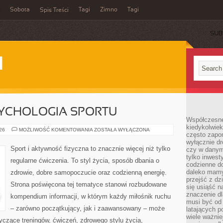
Sobota
Tagi
Zimno
Tagi
Spis Treści
SUB
I
SYCHOLOGIA SPORTU
Współczesne 
kiedykolwiek
MOTYWACJA
026
MOŻLIWOŚĆ KOMENTOWANIA
ZOSTAŁA WYŁĄCZONA
często zapom
I
PSYCHOLOGIA
wyłącznie dr
SPORTU
Sport i aktywność fizyczna to znacznie więcej niż tylko
czy w danym 
tylko inwest
regularne ćwiczenia. To styl życia, sposób dbania o
codzienne d
daleko mamy
zdrowie, dobre samopoczucie oraz codzienną energię.
przejść z dz
Strona poświęcona tej tematyce stanowi rozbudowane
się usiąść n
znaczenie dl
kompendium informacji, w którym każdy miłośnik ruchu
musi być od 
– zarówno początkujący, jak i zaawansowany – może
latających 
wiele ważnie
yczące treningów, ćwiczeń, zdrowego stylu życia,