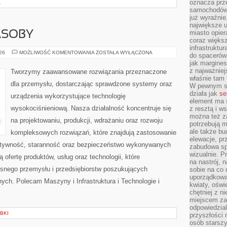
oznacza prz
A
samochodów 
już wyraźnie
największe ul
miasto opier
ASOBY
coraz większ
infrastruktu
ENERGETYKA
026
MOŻLIWOŚĆ KOMENTOWANIA
ZOSTAŁA WYŁĄCZONA
do spacerów.
I
jak margines
ZASOBY
z najważniej
Tworzymy zaawansowane rozwiązania przeznaczone
właśnie tam
dla przemysłu, dostarczając sprawdzone systemy oraz
W pewnym se
działa jak
se
urządzenia wykorzystujące technologię
element ma s
wysokociśnieniową. Nasza działalność koncentruje się
z resztą i w
można też z
na projektowaniu, produkcji, wdrażaniu oraz rozwoju
potrzebują m
ale także b
kompleksowych rozwiązań, które znajdują zastosowanie
elewacje, p
ektywność, staranność oraz bezpieczeństwo wykonywanych
zabudowa sp
wizualnie. 
 ofertę produktów, usług oraz technologii, które
na nastrój, 
snego przemysłu i przedsiębiorstw poszukujących
sobie na co 
uporządkowan
ch. Polecam Maszyny i Infrastruktura i Technologie i
kwiaty, oświ
chętniej z ni
miejscem za
odpowiedzial
BKI
przyszłości 
osób starszy