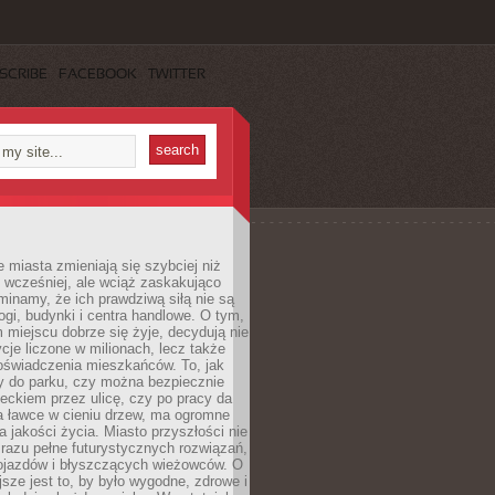
SCRIBE
FACEBOOK
TWITTER
miasta zmieniają się szybciej niż
 wcześniej, ale wciąż zaskakująco
inamy, że ich prawdziwą siłą nie są
ogi, budynki i centra handlowe. O tym,
miejscu dobrze się żyje, decydują nie
ycje liczone w milionach, lecz także
oświadczenia mieszkańców. To, jak
 do parku, czy można bezpiecznie
ieckiem przez ulicę, czy po pracy da
a ławce w cieniu drzew, ma ogromne
a jakości życia. Miasto przyszłości nie
razu pełne futurystycznych rozwiązań,
pojazdów i błyszczących wieżowców. O
jsze jest to, by było wygodne, zdrowe i