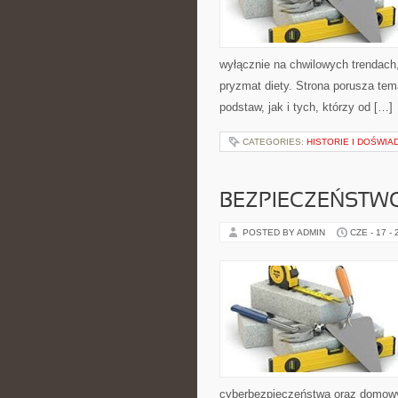
wyłącznie na chwilowych trendach,
pryzmat diety. Strona porusza te
podstaw, jak i tych, którzy od […]
CATEGORIES:
HISTORIE I DOŚWIA
BEZPIECZEŃSTWO
POSTED BY ADMIN
CZE - 17 -
cyberbezpieczeństwa oraz domowy