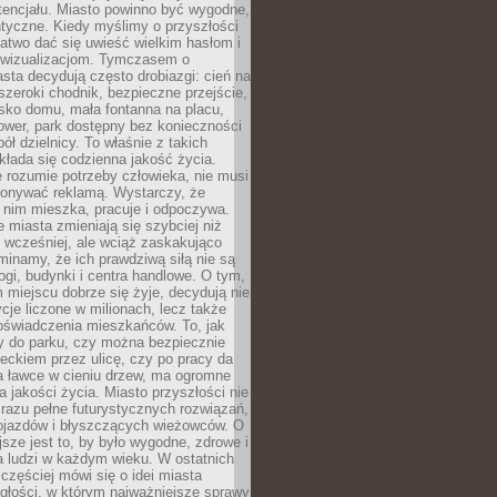
tencjału. Miasto powinno być wygodne,
ntyczne. Kiedy myślimy o przyszłości
 łatwo dać się uwieść wielkim hasłom i
wizualizacjom. Tymczasem o
sta decydują często drobiazgi: cień na
szeroki chodnik, bezpieczne przejście,
lisko domu, mała fontanna na placu,
ower, park dostępny bez konieczności
ół dzielnicy. To właśnie z takich
łada się codzienna jakość życia.
e rozumie potrzeby człowieka, nie musi
konywać reklamą. Wystarczy, że
 nim mieszka, pracuje i odpoczywa.
miasta zmieniają się szybciej niż
 wcześniej, ale wciąż zaskakująco
inamy, że ich prawdziwą siłą nie są
ogi, budynki i centra handlowe. O tym,
miejscu dobrze się żyje, decydują nie
ycje liczone w milionach, lecz także
oświadczenia mieszkańców. To, jak
 do parku, czy można bezpiecznie
ieckiem przez ulicę, czy po pracy da
a ławce w cieniu drzew, ma ogromne
a jakości życia. Miasto przyszłości nie
razu pełne futurystycznych rozwiązań,
pojazdów i błyszczących wieżowców. O
jsze jest to, by było wygodne, zdrowe i
a ludzi w każdym wieku. W ostatnich
 częściej mówi się o idei miasta
egłości, w którym najważniejsze sprawy