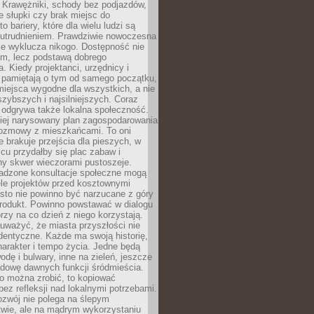
 Krawężniki, schody bez podjazdów,
e słupki czy brak miejsc do
 bariery, które dla wielu ludzi są
utrudnieniem. Prawdziwie nowoczesna
ie wyklucza nikogo. Dostępność nie
em, lecz podstawą dobrego
a. Kiedy projektanci, urzędnicy i
 pamiętają o tym od samego początku,
iejsca wygodne dla wszystkich, a nie
jszybszych i najsilniejszych. Coraz
 odgrywa także lokalna społeczność.
piej narysowany plan zagospodarowania
 rozmowy z mieszkańcami. To oni
e brakuje przejścia dla pieszych, w
cu przydałby się plac zabaw i
ny skwer wieczorami pustoszeje.
adzone konsultacje społeczne mogą
ele projektów przed kosztownymi
sto nie powinno być narzucane z góry
produkt. Powinno powstawać w dialogu
órzy na co dzień z niego korzystają.
uważyć, że miasta przyszłości nie
dentyczne. Każde ma swoją historię,
charakter i tempo życia. Jedne będą
odę i bulwary, inne na zieleń, jeszcze
udowę dawnych funkcji śródmieścia.
o można zrobić, to kopiować
bez refleksji nad lokalnymi potrzebami.
ozwój nie polega na ślepym
twie, ale na mądrym wykorzystaniu