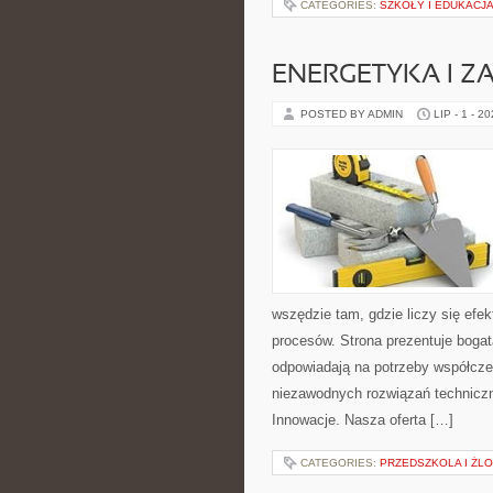
CATEGORIES:
SZKOŁY I EDUKACJ
ENERGETYKA I Z
POSTED BY ADMIN
LIP - 1 - 2
wszędzie tam, gdzie liczy się ef
procesów. Strona prezentuje bogatą
odpowiadają na potrzeby współcze
niezawodnych rozwiązań techniczny
Innowacje. Nasza oferta […]
CATEGORIES:
PRZEDSZKOLA I ŻLO