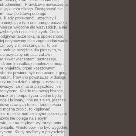
utrudnieniem. Prawdziwie nowoczesna
ie wyklucza nikogo. Dostępność nie
em, lecz podstawą dobrego
a. Kiedy projektanci, urzędnicy i
 pamiętają o tym od samego początku,
iejsca wygodne dla wszystkich, a nie
jszybszych i najsilniejszych. Coraz
 odgrywa także lokalna społeczność.
piej narysowany plan zagospodarowania
 rozmowy z mieszkańcami. To oni
e brakuje przejścia dla pieszych, w
cu przydałby się plac zabaw i
ny skwer wieczorami pustoszeje.
adzone konsultacje społeczne mogą
ele projektów przed kosztownymi
sto nie powinno być narzucane z góry
produkt. Powinno powstawać w dialogu
órzy na co dzień z niego korzystają.
uważyć, że miasta przyszłości nie
dentyczne. Każde ma swoją historię,
charakter i tempo życia. Jedne będą
odę i bulwary, inne na zieleń, jeszcze
udowę dawnych funkcji śródmieścia.
o można zrobić, to kopiować
bez refleksji nad lokalnymi potrzebami.
ozwój nie polega na ślepym
twie, ale na mądrym wykorzystaniu
tencjału. Miasto powinno być wygodne,
ntyczne. Kiedy myślimy o przyszłości