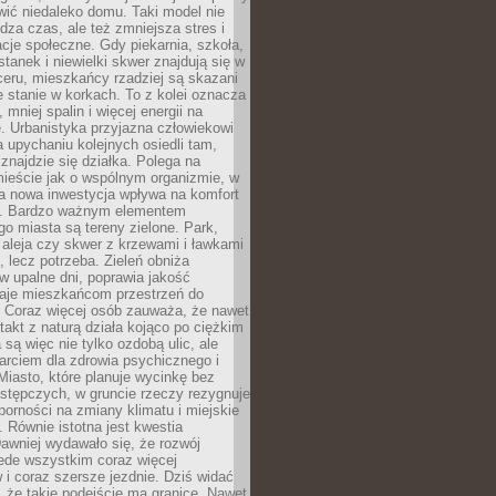
ić niedaleko domu. Taki model nie
dza czas, ale też zmniejsza stres i
acje społeczne. Gdy piekarnia, szkoła,
stanek i niewielki skwer znajdują się w
eru, mieszkańcy rzadziej są skazani
 stanie w korkach. To z kolei oznacza
 mniej spalin i więcej energii na
. Urbanistyka przyjazna człowiekowi
a upychaniu kolejnych osiedli tam,
 znajdzie się działka. Polega na
mieście jak o wspólnym organizmie, w
a nowa inwestycja wpływa na komfort
zi. Bardzo ważnym elementem
 miasta są tereny zielone. Park,
aleja czy skwer z krzewami i ławkami
s, lecz potrzeba. Zieleń obniża
w upalne dni, poprawia jakość
daje mieszkańcom przestrzeń do
 Coraz więcej osób zauważa, że nawet
ntakt z naturą działa kojąco po ciężkim
 są więc nie tylko ozdobą ulic, ale
arciem dla zdrowia psychicznego i
Miasto, które planuje wycinkę bez
stępczych, w gruncie rzeczy rezygnuje
porności na zmiany klimatu i miejskie
. Równie istotna jest kwestia
Dawniej wydawało się, że rozwój
ede wszystkim coraz więcej
i coraz szersze jezdnie. Dziś widać
, że takie podejście ma granice. Nawet