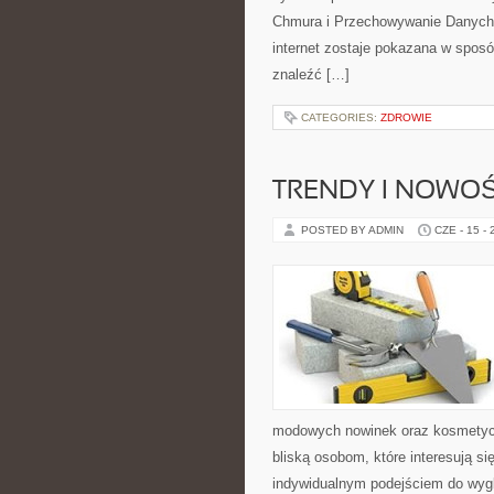
Chmura i Przechowywanie Danych i
internet zostaje pokazana w sposó
znaleźć […]
CATEGORIES:
ZDROWIE
TRENDY I NOWOŚ
POSTED BY ADMIN
CZE - 15 -
modowych nowinek oraz kosmetyczn
bliską osobom, które interesują si
indywidualnym podejściem do wygl