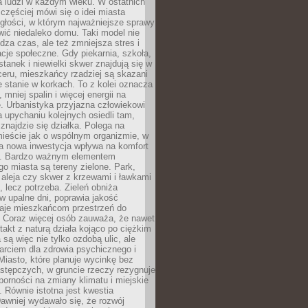
a ludzi w każdym wieku. W ostatnich
 częściej mówi się o idei miasta
egłości, w którym najważniejsze sprawy
ić niedaleko domu. Taki model nie
dza czas, ale też zmniejsza stres i
acje społeczne. Gdy piekarnia, szkoła,
stanek i niewielki skwer znajdują się w
eru, mieszkańcy rzadziej są skazani
 stanie w korkach. To z kolei oznacza
 mniej spalin i więcej energii na
. Urbanistyka przyjazna człowiekowi
a upychaniu kolejnych osiedli tam,
 znajdzie się działka. Polega na
mieście jak o wspólnym organizmie, w
a nowa inwestycja wpływa na komfort
zi. Bardzo ważnym elementem
 miasta są tereny zielone. Park,
aleja czy skwer z krzewami i ławkami
s, lecz potrzeba. Zieleń obniża
w upalne dni, poprawia jakość
daje mieszkańcom przestrzeń do
 Coraz więcej osób zauważa, że nawet
ntakt z naturą działa kojąco po ciężkim
 są więc nie tylko ozdobą ulic, ale
arciem dla zdrowia psychicznego i
Miasto, które planuje wycinkę bez
stępczych, w gruncie rzeczy rezygnuje
porności na zmiany klimatu i miejskie
. Równie istotna jest kwestia
Dawniej wydawało się, że rozwój