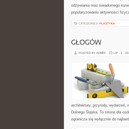
odżywiania oraz świadomego rozwij
popularyzowaniu aktywności fizyc
CATEGORIES:
PLASTYKA
GŁOGÓW
POSTED BY ADMIN
LIP - 2 - 2
architektury, przyrody, wydarzeń,
Dolnego Śląska. To strona dla os
ogranicza się wyłącznie do najbard