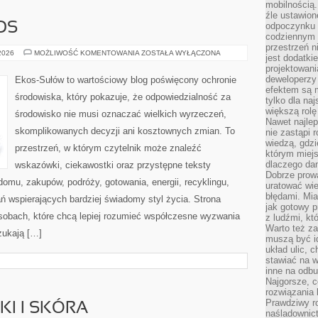
mobilnością.
źle ustawion
OS
odpoczynku to
codziennym 
przestrzeń n
CZYTELNICZY
 2026
MOŻLIWOŚĆ KOMENTOWANIA
ZOSTAŁA WYŁĄCZONA
jest dodatki
GŁOS
projektowani
deweloperzy
Ekos-Sułów to wartościowy blog poświęcony ochronie
efektem są m
środowiska, który pokazuje, że odpowiedzialność za
tylko dla na
większą rolę
środowisko nie musi oznaczać wielkich wyrzeczeń,
Nawet najle
skomplikowanych decyzji ani kosztownych zmian. To
nie zastąpi
wiedzą, gdzi
przestrzeń, w którym czytelnik może znaleźć
którym miejs
dlaczego da
wskazówki, ciekawostki oraz przystępne teksty
Dobrze prow
omu, zakupów, podróży, gotowania, energii, recyklingu,
uratować wi
błędami. Mia
ń wspierających bardziej świadomy styl życia. Strona
jak gotowy 
sobach, które chcą lepiej rozumieć współczesne wyzwania
z ludźmi, kt
Warto też za
zukają […]
muszą być i
układ ulic, 
stawiać na w
inne na odb
Najgorsze, c
rozwiązania 
Prawdziwy r
I I SKÓRA
naśladownic