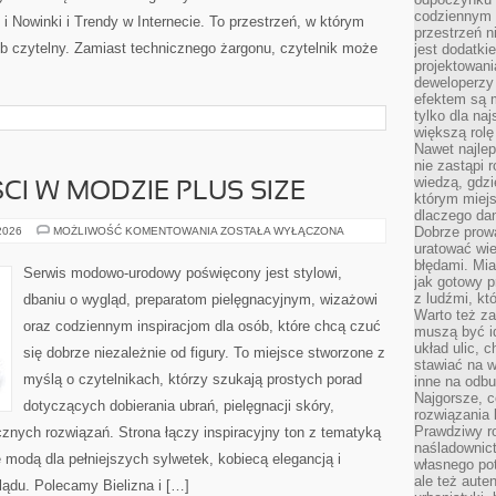
codziennym 
 Nowinki i Trendy w Internecie. To przestrzeń, w którym
przestrzeń n
b czytelny. Zamiast technicznego żargonu, czytelnik może
jest dodatki
projektowani
deweloperzy
efektem są m
tylko dla na
większą rolę
Nawet najle
nie zastąpi
wiedzą, gdzi
CI W MODZIE PLUS SIZE
którym miejs
dlaczego da
TRENDY
Dobrze prow
 2026
MOŻLIWOŚĆ KOMENTOWANIA
ZOSTAŁA WYŁĄCZONA
I
uratować wi
NOWOŚCI
błędami. Mia
W
Serwis modowo-urodowy poświęcony jest stylowi,
MODZIE
jak gotowy 
PLUS
z ludźmi, kt
dbaniu o wygląd, preparatom pielęgnacyjnym, wizażowi
SIZE
Warto też za
oraz codziennym inspiracjom dla osób, które chcą czuć
muszą być i
układ ulic, 
się dobrze niezależnie od figury. To miejsce stworzone z
stawiać na w
myślą o czytelnikach, którzy szukają prostych porad
inne na odb
Najgorsze, c
dotyczących dobierania ubrań, pielęgnacji skóry,
rozwiązania 
Prawdziwy r
ych rozwiązań. Strona łączy inspiracyjny ton z tematyką
naśladownic
ę modą dla pełniejszych sylwetek, kobiecą elegancją i
własnego po
ale też aute
ądu. Polecamy Bielizna i […]