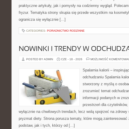
praktyczne artykuły, jak i pomysły na codzienny wygląd. Polecam 
fryzur. Tematyka strony skupia się przede wszystkim na kosmety
ogranicza się wyłącznie […]
CATEGORIES:
PORADNICTWO RODZINNE
NOWINKI I TRENDY W ODCHUDZ
POSTED BY ADMIN
CZE - 18 - 2026
MOŻLIWOŚĆ KOMENTOWA
Spalarnia kalorii – inspiruj
odchudzaniu Spalarnia kalor
stworzony z myślą o osobac
zrozumieć temat odchudzan
informacji podanych w zroz
przestrzeń dla czytelników,
wyłącznie na chwilowych trendach, lecz wolą spojrzeć na zdrowy s
pryzmat diety. Strona porusza tematy, które mogą zainteresować
podstaw, jak i tych, którzy od […]