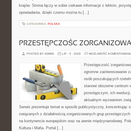
krajów. Strona łączy w sobie ciekawe informacje z lekkim, przy
opowiadania, dzięki czemu można tu […]
CATEGORIES:
POLSKA
PRZESTĘPCZOŚC ZORGANIZOW
POSTED BY ADMIN
LIP - 5 - 2026
MOŻLIWOŚĆ KOMENTOWAN
Przestępczość zorganizowan
ogromne zainteresowanie za
osób poszukujących rzeteln
stanowi obszerne centrum 
przestępczym, ich ewolucji,
aktualnym wyzwaniom zwi
Serwis prezentuje temat w sposób publicystyczny, koncentrując s
związanych z działalnością zorganizowanych grup przestępczych 
na kontynencie europejskim oraz na arenie międzynarodowej. Pole
Kultura i Mafia. Portal […]