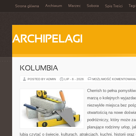
Archiwum
Marzec
Sobota
Tagi
Strona główna
Spis Treści
ARCHIPELAGI
KOLUMBIA
POSTED BY ADMIN
LIP - 6 - 2026
MOŻLIWOŚĆ KOMENTOWAN
Cherrish to pełna pomysłów 
marzą o kolejnych wyjazda
niezwykłe miejsca bez pośp
otwartością na nowe doświa
podróżniczy, który może z
planujące rodzinny urlop, ja
lubią czytać o świecie, kulturach, atrakcjach, kuchni, historii ora