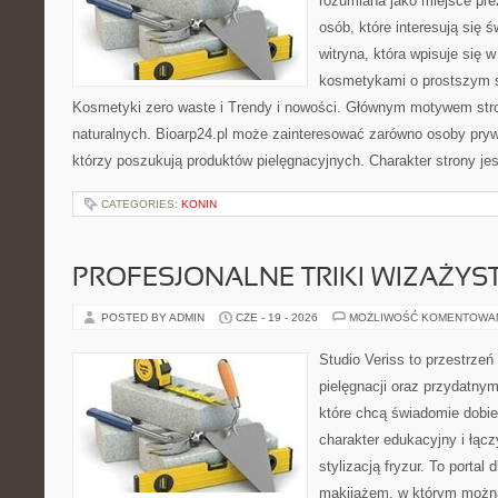
rozumiana jako miejsce pre
osób, które interesują się 
witryna, która wpisuje się 
kosmetykami o prostszym 
Kosmetyki zero waste i Trendy i nowości. Głównym motywem str
naturalnych. Bioarp24.pl może zainteresować zarówno osoby pryw
którzy poszukują produktów pielęgnacyjnych. Charakter strony je
CATEGORIES:
KONIN
PROFESJONALNE TRIKI WIZAŻY
POSTED BY ADMIN
CZE - 19 - 2026
MOŻLIWOŚĆ KOMENTOWA
Studio Veriss to przestrzeń
pielęgnacji oraz przydatny
które chcą świadomie dobi
charakter edukacyjny i łąc
stylizacją fryzur. To portal
makijażem, w którym możn