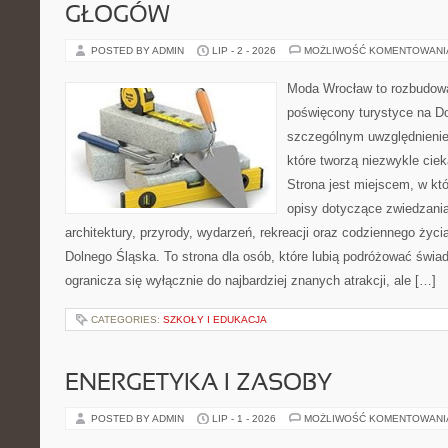
GŁOGÓW
POSTED BY ADMIN
LIP - 2 - 2026
MOŻLIWOŚĆ KOMENTOWAN
Moda Wrocław to rozbudowa
poświęcony turystyce na D
szczególnym uwzględnienie
które tworzą niezwykle cie
Strona jest miejscem, w k
opisy dotyczące zwiedzania, 
architektury, przyrody, wydarzeń, rekreacji oraz codziennego życ
Dolnego Śląska. To strona dla osób, które lubią podróżować świ
ogranicza się wyłącznie do najbardziej znanych atrakcji, ale […]
CATEGORIES:
SZKOŁY I EDUKACJA
ENERGETYKA I ZASOBY
POSTED BY ADMIN
LIP - 1 - 2026
MOŻLIWOŚĆ KOMENTOWAN