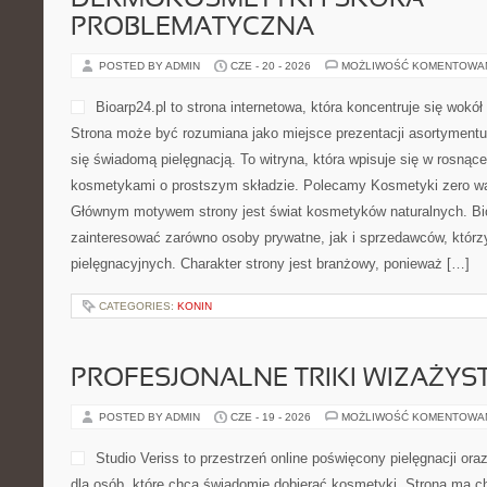
DERMOKOSMETYKI I SKÓRA
PROBLEMATYCZNA
POSTED BY ADMIN
CZE - 20 - 2026
MOŻLIWOŚĆ KOMENTOWA
Bioarp24.pl to strona internetowa, która koncentruje się wok
Strona może być rozumiana jako miejsce prezentacji asortymentu 
się świadomą pielęgnacją. To witryna, która wpisuje się w rosnąc
kosmetykami o prostszym składzie. Polecamy Kosmetyki zero was
Głównym motywem strony jest świat kosmetyków naturalnych. Bi
zainteresować zarówno osoby prywatne, jak i sprzedawców, któr
pielęgnacyjnych. Charakter strony jest branżowy, ponieważ […]
CATEGORIES:
KONIN
PROFESJONALNE TRIKI WIZAŻY
POSTED BY ADMIN
CZE - 19 - 2026
MOŻLIWOŚĆ KOMENTOWA
Studio Veriss to przestrzeń online poświęcony pielęgnacji o
dla osób, które chcą świadomie dobierać kosmetyki. Strona ma ch