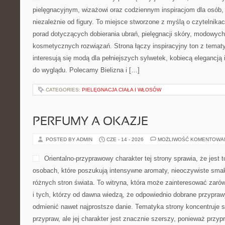
pielęgnacyjnym, wizażowi oraz codziennym inspiracjom dla osób, 
niezależnie od figury. To miejsce stworzone z myślą o czytelnika
porad dotyczących dobierania ubrań, pielęgnacji skóry, modowyc
kosmetycznych rozwiązań. Strona łączy inspiracyjny ton z temat
interesują się modą dla pełniejszych sylwetek, kobiecą elegancją
do wyglądu. Polecamy Bielizna i […]
CATEGORIES:
PIELĘGNACJA CIAŁA I WŁOSÓW
PERFUMY A OKAZJE
POSTED BY ADMIN
CZE - 14 - 2026
MOŻLIWOŚĆ KOMENTOWA
Orientalno-przyprawowy charakter tej strony sprawia, że jest 
osobach, które poszukują intensywne aromaty, nieoczywiste smaki 
różnych stron świata. To witryna, która może zainteresować zar
i tych, którzy od dawna wiedzą, że odpowiednio dobrane przyprawy
odmienić nawet najprostsze danie. Tematyka strony koncentruje s
przypraw, ale jej charakter jest znacznie szerszy, ponieważ przy