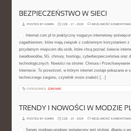
BEZPIECZEŃSTWO W SIECI
POSTED BY ADMIN
CZE - 17 - 2026
MOŻLIWOŚĆ KOMENTOWA
Internat.com.pl to praktyczny magazyn internetowy poświęco
zagadnieniom, które mają związek z codziennym korzystaniem z
przydatnym miejscem dla osób, które chcą poznać świecie intern
światłowodów, 5G, chmury, hostingu, cyberbezpieczeństwa oraz
technologicznych. Nowości na stronie: Chmura i Przechowywanie 
Internecie. To przestrzeń, w którym internet zostaje pokazana w 
technicznego żargonu, czytelnik może znaleźć […]
CATEGORIES:
ZDROWIE
TRENDY I NOWOŚCI W MODZIE PL
POSTED BY ADMIN
CZE - 15 - 2026
MOŻLIWOŚĆ KOMENTOWA
Serwis modowo-urodowy poświęcony jest stylowi, dbaniu o wy