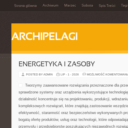
Archiwum
Marzec
Sobota
Tagi
Strona główna
Spis Treści
ARCHIPELAGI
ENERGETYKA I ZASOBY
POSTED BY ADMIN
LIP - 1 - 2026
MOŻLIWOŚĆ KOMENTOWAN
Tworzymy zaawansowane rozwiązania przeznaczone dla przem
sprawdzone systemy oraz urządzenia wykorzystujące technologi
działalność koncentruje się na projektowaniu, produkcji, wdrażani
kompleksowych rozwiązań, które znajdują zastosowanie wszędzie 
efektywność, staranność oraz bezpieczeństwo wykonywanych pro
bogatą ofertę produktów, usług oraz technologii, które odpowiada
przemysłu i przedsiębiorstw poszukujących niezawodnych rozwi