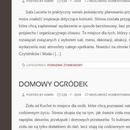
POSTED BY ADMIN
CZE - 7 - 2026
MOŻLIWOŚĆ KOMENTOWAN
Sala Lacerta to praktyczny serwis poświęcony planowaniu prz
może znaleźć inspiracje dotyczące komunii. Strona została przy
które chcą zaplanować wydarzenie w sposób bezstresowy, bez p
pośpiechu i organizacyjnego chaosu. To miejsce dla tych, którzy
rozwiązań związanych z wyborem sali, menu, dekoracji, atrakcji,
wydarzenia oraz atmosfery całego spotkania. Nowości na stronie Hi
Czytelników i Moda i […]
CATEGORIES:
PORADNIK ŻYWIENIOWY
DOMOWY OGRÓDEK
POSTED BY ADMIN
CZE - 7 - 2026
MOŻLIWOŚĆ KOMENTOWAN
Zioła od Kuchni to miejsce dla osób, które chcą poznawać na
codziennym życiu. Strona skupia się na tym, jak świeże zioła m
napojów, deserów, przekąsek i domowych przetworów. To kulinarn
zioła nie są tylko dodatkiem do dań, lecz stają się codziennym w