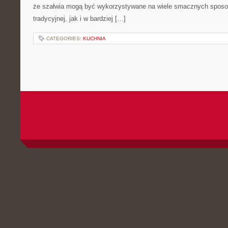
że szałwia mogą być wykorzystywane na wiele smacznych sposo
tradycyjnej, jak i w bardziej […]
CATEGORIES:
KUCHNIA