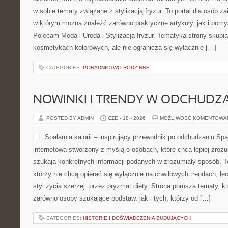
w sobie tematy związane z stylizacją fryzur. To portal dla osób 
w którym można znaleźć zarówno praktyczne artykuły, jak i pomy
Polecam Moda i Uroda i Stylizacja fryzur. Tematyka strony skupi
kosmetykach kolorowych, ale nie ogranicza się wyłącznie […]
CATEGORIES:
PORADNICTWO RODZINNE
NOWINKI I TRENDY W ODCHUDZ
POSTED BY ADMIN
CZE - 18 - 2026
MOŻLIWOŚĆ KOMENTOWA
Spalarnia kalorii – inspirujący przewodnik po odchudzaniu Spala
internetowa stworzony z myślą o osobach, które chcą lepiej zroz
szukają konkretnych informacji podanych w zrozumiały sposób. To
którzy nie chcą opierać się wyłącznie na chwilowych trendach, le
styl życia szerzej: przez pryzmat diety. Strona porusza tematy, 
zarówno osoby szukające podstaw, jak i tych, którzy od […]
CATEGORIES:
HISTORIE I DOŚWIADCZENIA BUDUJĄCYCH