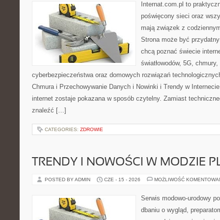
Internat.com.pl to praktyc
poświęcony sieci oraz wszy
mają związek z codziennym
Strona może być przydatny
chcą poznać świecie intern
światłowodów, 5G, chmury, 
cyberbezpieczeństwa oraz domowych rozwiązań technologicznych
Chmura i Przechowywanie Danych i Nowinki i Trendy w Internecie
internet zostaje pokazana w sposób czytelny. Zamiast techniczn
znaleźć […]
CATEGORIES:
ZDROWIE
TRENDY I NOWOŚCI W MODZIE PL
POSTED BY ADMIN
CZE - 15 - 2026
MOŻLIWOŚĆ KOMENTOWA
Serwis modowo-urodowy poś
dbaniu o wygląd, preparato