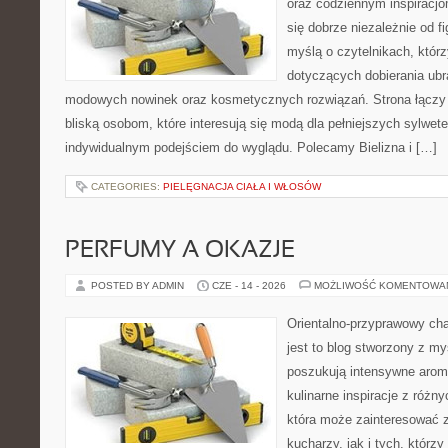
oraz codziennym inspiracjo
się dobrze niezależnie od f
myślą o czytelnikach, któr
dotyczących dobierania ubra
modowych nowinek oraz kosmetycznych rozwiązań. Strona łączy i
bliską osobom, które interesują się modą dla pełniejszych sylwete
indywidualnym podejściem do wyglądu. Polecamy Bielizna i […]
CATEGORIES:
PIELĘGNACJA CIAŁA I WŁOSÓW
PERFUMY A OKAZJE
POSTED BY ADMIN
CZE - 14 - 2026
MOŻLIWOŚĆ KOMENTOWA
Orientalno-przyprawowy char
jest to blog stworzony z my
poszukują intensywne aroma
kulinarne inspiracje z różny
która może zainteresować
kucharzy, jak i tych, którz