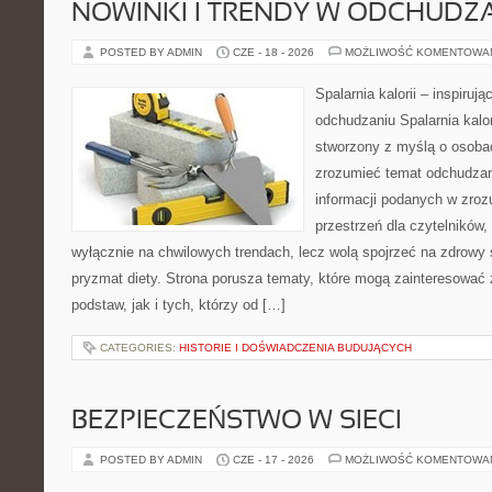
NOWINKI I TRENDY W ODCHUDZ
POSTED BY ADMIN
CZE - 18 - 2026
MOŻLIWOŚĆ KOMENTOWA
Spalarnia kalorii – inspiruj
odchudzaniu Spalarnia kalor
stworzony z myślą o osobac
zrozumieć temat odchudzan
informacji podanych w zroz
przestrzeń dla czytelników,
wyłącznie na chwilowych trendach, lecz wolą spojrzeć na zdrowy s
pryzmat diety. Strona porusza tematy, które mogą zainteresować
podstaw, jak i tych, którzy od […]
CATEGORIES:
HISTORIE I DOŚWIADCZENIA BUDUJĄCYCH
BEZPIECZEŃSTWO W SIECI
POSTED BY ADMIN
CZE - 17 - 2026
MOŻLIWOŚĆ KOMENTOWA