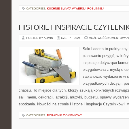
CATEGORIES:
KUCHNIE ŚWIATA W WERSJI ROŚLINNEJ
HISTORIE I INSPIRACJE CZYTELN
POSTED BY ADMIN
CZE - 7 - 2026
MOŻLIWOŚĆ KOMENTOWAN
Sala Lacerta to praktyczny
planowaniu przyjęć, w któr
inspiracje dotyczące komuni
przygotowana z myślą o os
zaplanować wydarzenie w s
przypadkowych decyzji, poś
chaosu. To miejsce dla tych, którzy szukają konkretnych rozwi
sali, menu, dekoracji, atrakcji, muzyki, budżetu, oprawy wydarze
spotkania. Nowości na stronie Historie i Inspiracje Czytelników i 
CATEGORIES:
PORADNIK ŻYWIENIOWY