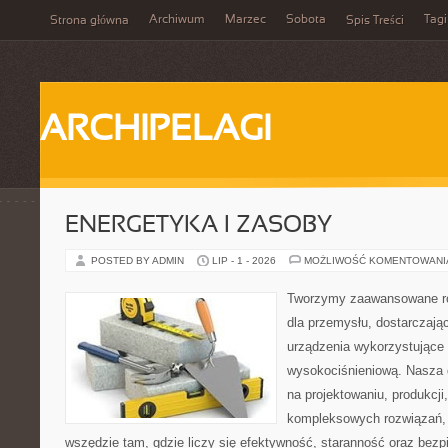
Archiwum
Marzec
Sobota
Tagi
Strona główna
Spis Treści
ARCHIPELAGI
ENERGETYKA I ZASOBY
POSTED BY ADMIN
LIP - 1 - 2026
MOŻLIWOŚĆ KOMENTOWAN
Tworzymy zaawansowane ro
dla przemysłu, dostarczaj
urządzenia wykorzystujące 
wysokociśnieniową. Nasza d
na projektowaniu, produkcji
kompleksowych rozwiązań, 
wszędzie tam, gdzie liczy się efektywność, staranność oraz be