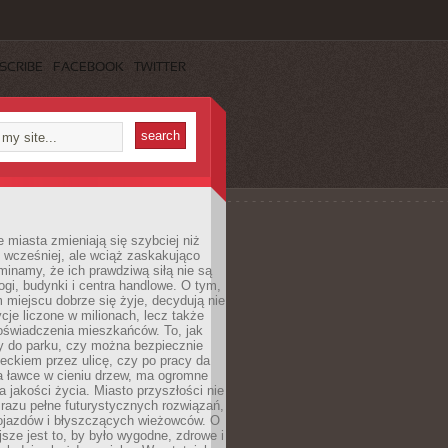
SCRIBE
FACEBOOK
TWITTER
miasta zmieniają się szybciej niż
 wcześniej, ale wciąż zaskakująco
inamy, że ich prawdziwą siłą nie są
ogi, budynki i centra handlowe. O tym,
miejscu dobrze się żyje, decydują nie
ycje liczone w milionach, lecz także
oświadczenia mieszkańców. To, jak
 do parku, czy można bezpiecznie
ieckiem przez ulicę, czy po pracy da
a ławce w cieniu drzew, ma ogromne
a jakości życia. Miasto przyszłości nie
razu pełne futurystycznych rozwiązań,
pojazdów i błyszczących wieżowców. O
jsze jest to, by było wygodne, zdrowe i