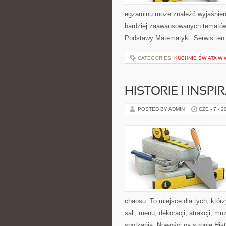
egzaminu może znaleźć wyjaśnien
bardziej zaawansowanych tematów
Podstawy Matematyki. Serwis ten
CATEGORIES:
KUCHNIE ŚWIATA W 
HISTORIE I INSP
POSTED BY ADMIN
CZE - 7 - 2
chaosu. To miejsce dla tych, któ
sali, menu, dekoracji, atrakcji, m
spotkania. Nowości na stronie Hist