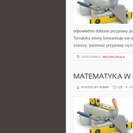
odpowiednio dobrane przyprawy pot
Tematyka strony koncentruje się wo
szerszy, ponieważ przyprawy są t
CATEGORIES:
MACHACZKAŁA
MATEMATYKA W 
POSTED BY ADMIN
CZE - 9 - 2