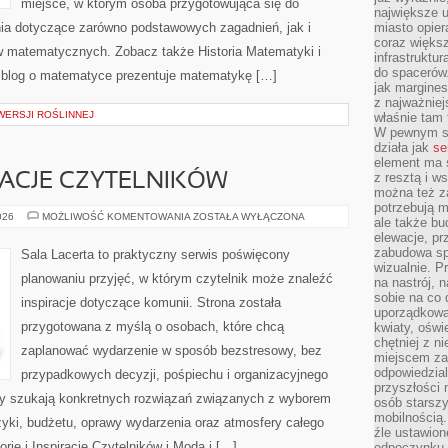
miejsce, w którym osoba przygotowująca się do
największe ul
ia dotyczące zarówno podstawowych zagadnień, jak i
miasto opier
coraz większ
 matematycznych. Zobacz także Historia Matematyki i
infrastruktu
do spacerów.
 blog o matematyce prezentuje matematykę […]
jak margines
z najważniej
WERSJI ROŚLINNEJ
właśnie tam
W pewnym se
działa jak
se
element ma s
z resztą i w
IRACJE CZYTELNIKÓW
można też z
potrzebują m
HISTORIE
026
MOŻLIWOŚĆ KOMENTOWANIA
ZOSTAŁA WYŁĄCZONA
ale także b
I
elewacje, p
INSPIRACJE
CZYTELNIKÓW
zabudowa sp
Sala Lacerta to praktyczny serwis poświęcony
wizualnie. 
planowaniu przyjęć, w którym czytelnik może znaleźć
na nastrój, 
sobie na co 
inspiracje dotyczące komunii. Strona została
uporządkowan
przygotowana z myślą o osobach, które chcą
kwiaty, oświ
chętniej z ni
zaplanować wydarzenie w sposób bezstresowy, bez
miejscem za
odpowiedzial
przypadkowych decyzji, pośpiechu i organizacyjnego
przyszłości 
rzy szukają konkretnych rozwiązań związanych z wyborem
osób starszy
mobilnością.
uzyki, budżetu, oprawy wydarzenia oraz atmosfery całego
źle ustawion
orie i Inspiracje Czytelników i Moda i […]
odpoczynku to