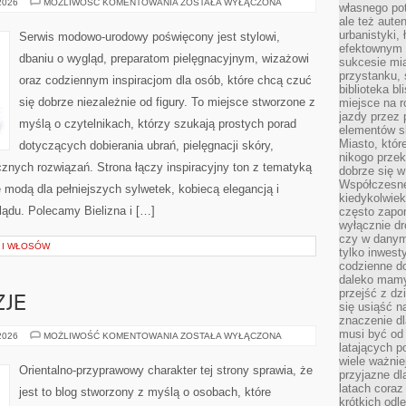
TRENDY
 2026
MOŻLIWOŚĆ KOMENTOWANIA
ZOSTAŁA WYŁĄCZONA
własnego po
I
ale też aute
NOWOŚCI
W
urbanistyki,
Serwis modowo-urodowy poświęcony jest stylowi,
MODZIE
efektownym 
PLUS
dbaniu o wygląd, preparatom pielęgnacyjnym, wizażowi
sukcesie mia
SIZE
przystanku, 
oraz codziennym inspiracjom dla osób, które chcą czuć
biblioteka b
się dobrze niezależnie od figury. To miejsce stworzone z
miejsce na r
jazdy przez p
myślą o czytelnikach, którzy szukają prostych porad
elementów sk
Miasto, któr
dotyczących dobierania ubrań, pielęgnacji skóry,
nikogo prze
ych rozwiązań. Strona łączy inspiracyjny ton z tematyką
dobrze się w
Współczesne 
ę modą dla pełniejszych sylwetek, kobiecą elegancją i
kiedykolwiek
ądu. Polecamy Bielizna i […]
często zapom
wyłącznie dr
czy w danym 
A I WŁOSÓW
tylko inwest
codzienne d
daleko mamy
przejść z dz
ZJE
się usiąść n
znaczenie dl
musi być od 
PERFUMY
 2026
MOŻLIWOŚĆ KOMENTOWANIA
ZOSTAŁA WYŁĄCZONA
A
latających 
OKAZJE
wiele ważnie
Orientalno-przyprawowy charakter tej strony sprawia, że
przyjazne dl
latach coraz
jest to blog stworzony z myślą o osobach, które
krótkich odl