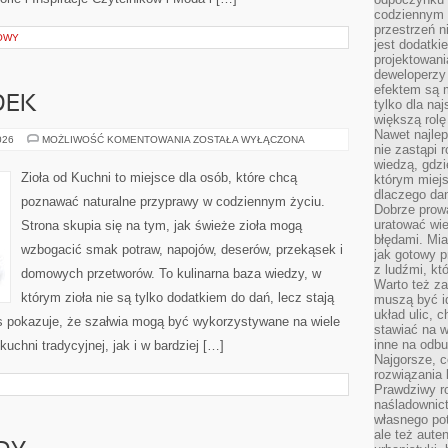
codziennym 
przestrzeń n
OWY
jest dodatki
projektowani
deweloperzy
efektem są m
DEK
tylko dla na
większą rolę
Nawet najle
DOMOWY
026
MOŻLIWOŚĆ KOMENTOWANIA
ZOSTAŁA WYŁĄCZONA
nie zastąpi
OGRÓDEK
wiedzą, gdzi
Zioła od Kuchni to miejsce dla osób, które chcą
którym miejs
dlaczego da
poznawać naturalne przyprawy w codziennym życiu.
Dobrze prow
uratować wi
Strona skupia się na tym, jak świeże zioła mogą
błędami. Mia
wzbogacić smak potraw, napojów, deserów, przekąsek i
jak gotowy 
z ludźmi, kt
domowych przetworów. To kulinarna baza wiedzy, w
Warto też za
którym zioła nie są tylko dodatkiem do dań, lecz stają
muszą być i
układ ulic, 
s pokazuje, że szałwia mogą być wykorzystywane na wiele
stawiać na w
inne na odb
hni tradycyjnej, jak i w bardziej […]
Najgorsze, c
rozwiązania 
Prawdziwy r
naśladownic
własnego po
ale też aute