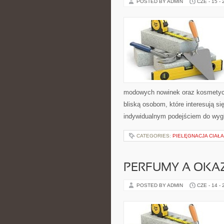
POSTED BY ADMIN
CZE - 15 -
modowych nowinek oraz kosmetyczn
bliską osobom, które interesują si
indywidualnym podejściem do wygl
CATEGORIES:
PIELĘGNACJA CIAŁ
PERFUMY A OKA
POSTED BY ADMIN
CZE - 14 -