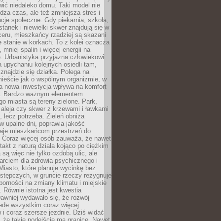
ić niedaleko domu. Taki model nie
dza czas, ale też zmniejsza stres i
acje społeczne. Gdy piekarnia, szkoła,
stanek i niewielki skwer znajdują się w
eru, mieszkańcy rzadziej są skazani
 stanie w korkach. To z kolei oznacza
 mniej spalin i więcej energii na
. Urbanistyka przyjazna człowiekowi
a upychaniu kolejnych osiedli tam,
 znajdzie się działka. Polega na
mieście jak o wspólnym organizmie, w
a nowa inwestycja wpływa na komfort
zi. Bardzo ważnym elementem
 miasta są tereny zielone. Park,
aleja czy skwer z krzewami i ławkami
s, lecz potrzeba. Zieleń obniża
w upalne dni, poprawia jakość
daje mieszkańcom przestrzeń do
 Coraz więcej osób zauważa, że nawet
ntakt z naturą działa kojąco po ciężkim
 są więc nie tylko ozdobą ulic, ale
arciem dla zdrowia psychicznego i
Miasto, które planuje wycinkę bez
stępczych, w gruncie rzeczy rezygnuje
porności na zmiany klimatu i miejskie
. Równie istotna jest kwestia
Dawniej wydawało się, że rozwój
ede wszystkim coraz więcej
i coraz szersze jezdnie. Dziś widać
, że takie podejście ma granice. Nawet