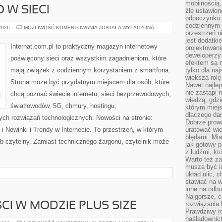
mobilnością.
 W SIECI
źle ustawion
odpoczynku to
codziennym 
BEZPIECZEŃSTWO
 2026
MOŻLIWOŚĆ KOMENTOWANIA
ZOSTAŁA WYŁĄCZONA
przestrzeń n
W
SIECI
jest dodatki
Internat.com.pl to praktyczny magazyn internetowy
projektowani
deweloperzy
poświęcony sieci oraz wszystkim zagadnieniom, które
efektem są m
mają związek z codziennym korzystaniem z smartfona.
tylko dla na
większą rolę
Strona może być przydatnym miejscem dla osób, które
Nawet najle
nie zastąpi
chcą poznać świecie internetu, sieci bezprzewodowych,
wiedzą, gdzi
światłowodów, 5G, chmury, hostingu,
którym miejs
dlaczego da
ch rozwiązań technologicznych. Nowości na stronie:
Dobrze prow
 Nowinki i Trendy w Internecie. To przestrzeń, w którym
uratować wi
błędami. Mia
b czytelny. Zamiast technicznego żargonu, czytelnik może
jak gotowy 
z ludźmi, kt
Warto też za
muszą być i
układ ulic, 
stawiać na w
inne na odb
Najgorsze, c
rozwiązania 
CI W MODZIE PLUS SIZE
Prawdziwy r
naśladownic