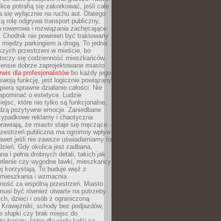
ice potrafią się zakorkować, jeśli całe
a się wyłącznie na ruchu aut. Dlatego
ą rolę odgrywa transport publiczny,
ra rowerowa i rozwiązania zachęcające
 Chodnik nie powinien być traktowany
 między parkingiem a drogą. To jedna
szych przestrzeni w mieście, bo
 toczy się codzienność mieszkańców.
nsie dobrze zaprojektowane miasto
rwis dla profesjonalistów
bo każdy jego
woją funkcję, jest logicznie powiązany
spiera sprawne działanie całości. Nie
apominać o estetyce. Ludzie
iejsc, które nie tylko są funkcjonalne,
udzą pozytywne emocje. Zaniedbane
rzypadkowe reklamy i chaotyczna
rawiają, że miasto staje się męczące
Przestrzeń publiczna ma ogromny wpływ
nawet jeśli nie zawsze uświadamiamy to
dzień. Gdy okolica jest zadbana,
a i pełna drobnych detali, takich jak
etlenie czy wygodne ławki, mieszkańcy
ej korzystają. To buduje więź z
mieszkania i wzmacnia
ność za wspólną przestrzeń. Miasto
musi być również otwarte na potrzeby
ch, dzieci i osób z ograniczoną
 Krawężniki, schody bez podjazdów,
e słupki czy brak miejsc do
 bariery, które dla wielu ludzi są