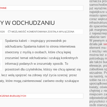
oznacza prz
samochodów 
już wyraźnie
ZINNE
największe ul
miasto opier
coraz większ
DY W ODCHUDZANIU
infrastruktu
do spacerów.
jak margines
NOWINKI
 2026
MOŻLIWOŚĆ KOMENTOWANIA
ZOSTAŁA WYŁĄCZONA
z najważniej
I
właśnie tam
TRENDY
W
W pewnym se
Spalarnia kalorii – inspirujący przewodnik po
ODCHUDZANIU
działa jak
se
odchudzaniu Spalarnia kalorii to strona internetowa
element ma s
z resztą i w
stworzony z myślą o osobach, które chcą lepiej
można też z
zrozumieć temat odchudzania i szukają konkretnych
potrzebują m
ale także b
informacji podanych w zrozumiały sposób. To
elewacje, p
zabudowa sp
przestrzeń dla czytelników, którzy nie chcą opierać się
wizualnie. 
 lecz wolą spojrzeć na zdrowy styl życia szerzej: przez
na nastrój, 
sobie na co 
maty, które mogą zainteresować zarówno osoby szukające
uporządkowan
kwiaty, oświ
chętniej z ni
miejscem za
DCZENIA BUDUJĄCYCH
odpowiedzial
przyszłości 
osób starszy