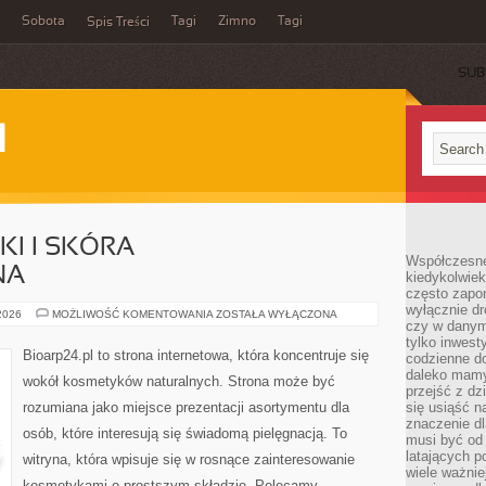
Sobota
Tagi
Zimno
Tagi
Spis Treści
SUB
I
I I SKÓRA
Współczesne 
NA
kiedykolwiek
często zapom
wyłącznie dr
DERMOKOSMETYKI
 2026
MOŻLIWOŚĆ KOMENTOWANIA
ZOSTAŁA WYŁĄCZONA
czy w danym 
I
SKÓRA
tylko inwest
PROBLEMATYCZNA
Bioarp24.pl to strona internetowa, która koncentruje się
codzienne d
daleko mamy
wokół kosmetyków naturalnych. Strona może być
przejść z dz
rozumiana jako miejsce prezentacji asortymentu dla
się usiąść n
znaczenie dl
osób, które interesują się świadomą pielęgnacją. To
musi być od 
latających 
witryna, która wpisuje się w rosnące zainteresowanie
wiele ważnie
kosmetykami o prostszym składzie. Polecamy