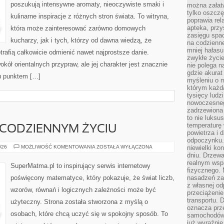
poszukują intensywne aromaty, nieoczywiste smaki i
można załatw
tylko oszczę
kulinarne inspiracje z różnych stron świata. To witryna,
poprawia rel
apteka, przy
która może zainteresować zarówno domowych
zasięgu spac
kucharzy, jak i tych, którzy od dawna wiedzą, że
na codzienne
mniej hałasu,
rafią całkowicie odmienić nawet najprostsze danie.
zwykłe życie
kół orientalnych przypraw, ale jej charakter jest znacznie
nie polega n
gdzie akurat
u punktem […]
myśleniu o 
którym każd
tysięcy lud
nowoczesnego
zadrzewiona 
to nie luksu
temperaturę 
CODZIENNYM ŻYCIU
powietrza i 
odpoczynku.
MATEMATYKA
026
MOŻLIWOŚĆ KOMENTOWANIA
ZOSTAŁA WYŁĄCZONA
niewielki ko
W
dniu. Drzewa
CODZIENNYM
realnym wsp
ŻYCIU
SuperMatma.pl to inspirujący serwis internetowy
fizycznego. 
poświęcony matematyce, który pokazuje, że świat liczb,
nasadzeń za
z własnej od
wzorów, równań i logicznych zależności może być
przeciążenie
transportu. 
użyteczny. Strona została stworzona z myślą o
oznacza prz
osobach, które chcą uczyć się w spokojny sposób. To
samochodów 
już wyraźnie