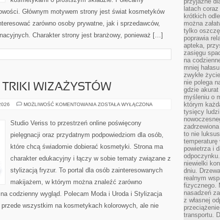
przyjazne dl
latach coraz
 nowości. Głównym motywem strony jest świat kosmetyków
krótkich odl
interesować zarówno osoby prywatne, jak i sprzedawców,
można załatw
tylko oszczę
nacyjnych. Charakter strony jest branżowy, ponieważ […]
poprawia rel
apteka, przy
zasięgu spac
na codzienne
mniej hałasu,
zwykłe życie
nie polega n
TRIKI WIZAŻYSTÓW
gdzie akurat
myśleniu o 
którym każd
PROFESJONALNE
 2026
MOŻLIWOŚĆ KOMENTOWANIA
ZOSTAŁA WYŁĄCZONA
TRIKI
tysięcy lud
WIZAŻYSTÓW
nowoczesnego
Studio Veriss to przestrzeń online poświęcony
zadrzewiona 
to nie luksu
pielęgnacji oraz przydatnym podpowiedziom dla osób,
temperaturę 
które chcą świadomie dobierać kosmetyki. Strona ma
powietrza i 
odpoczynku.
charakter edukacyjny i łączy w sobie tematy związane z
niewielki ko
stylizacją fryzur. To portal dla osób zainteresowanych
dniu. Drzewa
realnym wsp
makijażem, w którym można znaleźć zarówno
fizycznego. 
nasadzeń za
y na codzienny wygląd. Polecam Moda i Uroda i Stylizacja
z własnej od
ię przede wszystkim na kosmetykach kolorowych, ale nie
przeciążenie
transportu. 