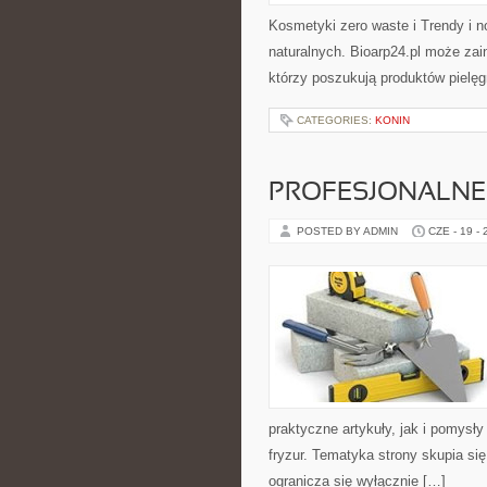
Kosmetyki zero waste i Trendy i
naturalnych. Bioarp24.pl może za
którzy poszukują produktów pielęg
CATEGORIES:
KONIN
PROFESJONALNE 
POSTED BY ADMIN
CZE - 19 -
praktyczne artykuły, jak i pomysł
fryzur. Tematyka strony skupia s
ogranicza się wyłącznie […]