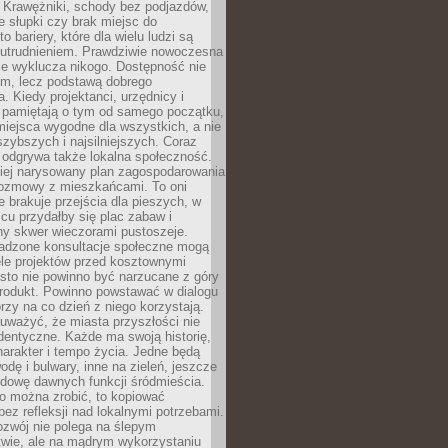
 Krawężniki, schody bez podjazdów,
e słupki czy brak miejsc do
 bariery, które dla wielu ludzi są
utrudnieniem. Prawdziwie nowoczesna
ie wyklucza nikogo. Dostępność nie
em, lecz podstawą dobrego
a. Kiedy projektanci, urzędnicy i
 pamiętają o tym od samego początku,
iejsca wygodne dla wszystkich, a nie
jszybszych i najsilniejszych. Coraz
 odgrywa także lokalna społeczność.
piej narysowany plan zagospodarowania
 rozmowy z mieszkańcami. To oni
e brakuje przejścia dla pieszych, w
cu przydałby się plac zabaw i
ny skwer wieczorami pustoszeje.
adzone konsultacje społeczne mogą
ele projektów przed kosztownymi
sto nie powinno być narzucane z góry
produkt. Powinno powstawać w dialogu
órzy na co dzień z niego korzystają.
uważyć, że miasta przyszłości nie
dentyczne. Każde ma swoją historię,
charakter i tempo życia. Jedne będą
odę i bulwary, inne na zieleń, jeszcze
udowę dawnych funkcji śródmieścia.
o można zrobić, to kopiować
bez refleksji nad lokalnymi potrzebami.
ozwój nie polega na ślepym
twie, ale na mądrym wykorzystaniu