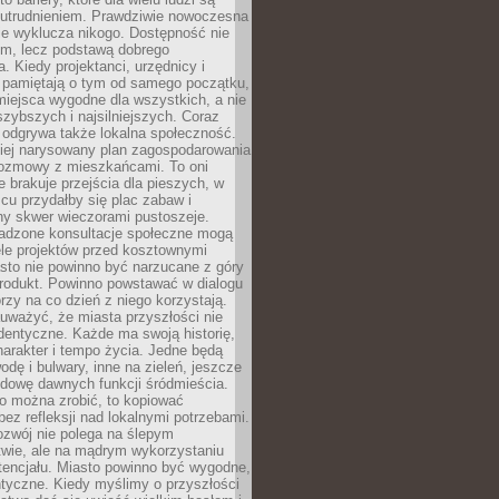
utrudnieniem. Prawdziwie nowoczesna
ie wyklucza nikogo. Dostępność nie
em, lecz podstawą dobrego
a. Kiedy projektanci, urzędnicy i
 pamiętają o tym od samego początku,
iejsca wygodne dla wszystkich, a nie
jszybszych i najsilniejszych. Coraz
 odgrywa także lokalna społeczność.
piej narysowany plan zagospodarowania
 rozmowy z mieszkańcami. To oni
e brakuje przejścia dla pieszych, w
cu przydałby się plac zabaw i
ny skwer wieczorami pustoszeje.
adzone konsultacje społeczne mogą
ele projektów przed kosztownymi
sto nie powinno być narzucane z góry
produkt. Powinno powstawać w dialogu
órzy na co dzień z niego korzystają.
uważyć, że miasta przyszłości nie
dentyczne. Każde ma swoją historię,
charakter i tempo życia. Jedne będą
odę i bulwary, inne na zieleń, jeszcze
udowę dawnych funkcji śródmieścia.
o można zrobić, to kopiować
bez refleksji nad lokalnymi potrzebami.
ozwój nie polega na ślepym
twie, ale na mądrym wykorzystaniu
tencjału. Miasto powinno być wygodne,
ntyczne. Kiedy myślimy o przyszłości