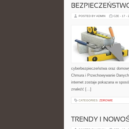
BEZPIECZEŃSTWO
POSTED BY ADMIN
CZE - 17 -
cyberbezpieczeństwa oraz domowy
Chmura i Przechowywanie Danych i
internet zostaje pokazana w sposó
znaleźć […]
CATEGORIES:
ZDROWIE
TRENDY I NOWOŚ