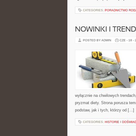
CATEGORIES:
PORADNICTWO ROD
NOWINKI I TREN
POSTED BY ADMIN
CZE - 18 -
wyłącznie na chwilowych trendach,
pryzmat diety. Strona porusza te
podstaw, jak i tych, którzy od […]
CATEGORIES:
HISTORIE I DOŚWIA