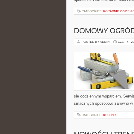
CATEGORIES:
PORADNIK ŻYWIENI
DOMOWY OGRÓ
POSTED BY ADMIN
CZE - 7 - 2
się codziennym wsparciem. Serwi
smacznych sposobów, zarówno w kuc
CATEGORIES:
KUCHNIA