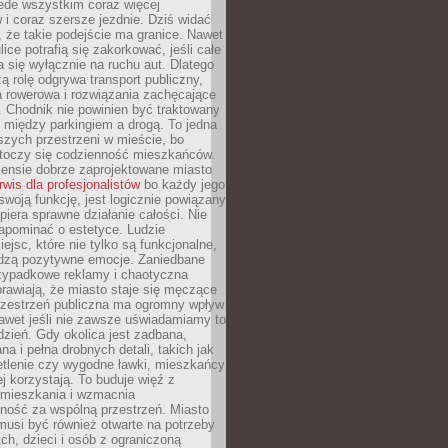
ede wszystkim coraz więcej
i coraz szersze jezdnie. Dziś widać
, że takie podejście ma granice. Nawet
ice potrafią się zakorkować, jeśli całe
a się wyłącznie na ruchu aut. Dlatego
ą rolę odgrywa transport publiczny,
ra rowerowa i rozwiązania zachęcające
 Chodnik nie powinien być traktowany
 między parkingiem a drogą. To jedna
szych przestrzeni w mieście, bo
 toczy się codzienność mieszkańców.
nsie dobrze zaprojektowane miasto
rwis dla profesjonalistów
bo każdy jego
woją funkcję, jest logicznie powiązany
spiera sprawne działanie całości. Nie
apominać o estetyce. Ludzie
iejsc, które nie tylko są funkcjonalne,
udzą pozytywne emocje. Zaniedbane
rzypadkowe reklamy i chaotyczna
rawiają, że miasto staje się męczące
Przestrzeń publiczna ma ogromny wpływ
nawet jeśli nie zawsze uświadamiamy to
dzień. Gdy okolica jest zadbana,
a i pełna drobnych detali, takich jak
etlenie czy wygodne ławki, mieszkańcy
ej korzystają. To buduje więź z
mieszkania i wzmacnia
ność za wspólną przestrzeń. Miasto
musi być również otwarte na potrzeby
ch, dzieci i osób z ograniczoną