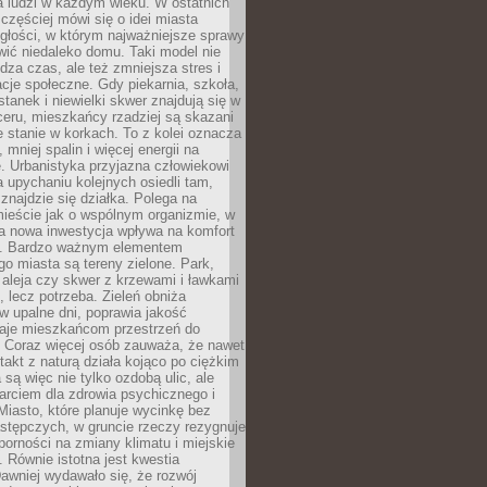
a ludzi w każdym wieku. W ostatnich
 częściej mówi się o idei miasta
egłości, w którym najważniejsze sprawy
ić niedaleko domu. Taki model nie
dza czas, ale też zmniejsza stres i
acje społeczne. Gdy piekarnia, szkoła,
stanek i niewielki skwer znajdują się w
eru, mieszkańcy rzadziej są skazani
 stanie w korkach. To z kolei oznacza
 mniej spalin i więcej energii na
. Urbanistyka przyjazna człowiekowi
a upychaniu kolejnych osiedli tam,
 znajdzie się działka. Polega na
mieście jak o wspólnym organizmie, w
a nowa inwestycja wpływa na komfort
zi. Bardzo ważnym elementem
 miasta są tereny zielone. Park,
aleja czy skwer z krzewami i ławkami
s, lecz potrzeba. Zieleń obniża
w upalne dni, poprawia jakość
daje mieszkańcom przestrzeń do
 Coraz więcej osób zauważa, że nawet
ntakt z naturą działa kojąco po ciężkim
 są więc nie tylko ozdobą ulic, ale
arciem dla zdrowia psychicznego i
Miasto, które planuje wycinkę bez
stępczych, w gruncie rzeczy rezygnuje
porności na zmiany klimatu i miejskie
. Równie istotna jest kwestia
Dawniej wydawało się, że rozwój