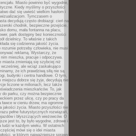
tencjału. Miasto powinno być wygodne,
ntyczne. Kiedy myślimy o przyszłości
 łatwo dać się uwieść wielkim hasłom i
wizualizacjom. Tymczasem o
sta decydują często drobiazgi: cień na
szeroki chodnik, bezpieczne przejście,
lisko domu, mała fontanna na placu,
ower, park dostępny bez konieczności
ół dzielnicy. To właśnie z takich
łada się codzienna jakość życia.
e rozumie potrzeby człowieka, nie musi
konywać reklamą. Wystarczy, że
 nim mieszka, pracuje i odpoczywa.
miasta zmieniają się szybciej niż
 wcześniej, ale wciąż zaskakująco
inamy, że ich prawdziwą siłą nie są
ogi, budynki i centra handlowe. O tym,
miejscu dobrze się żyje, decydują nie
ycje liczone w milionach, lecz także
oświadczenia mieszkańców. To, jak
 do parku, czy można bezpiecznie
ieckiem przez ulicę, czy po pracy da
a ławce w cieniu drzew, ma ogromne
a jakości życia. Miasto przyszłości nie
razu pełne futurystycznych rozwiązań,
pojazdów i błyszczących wieżowców. O
jsze jest to, by było wygodne, zdrowe i
a ludzi w każdym wieku. W ostatnich
 częściej mówi się o idei miasta
egłości, w którym najważniejsze sprawy