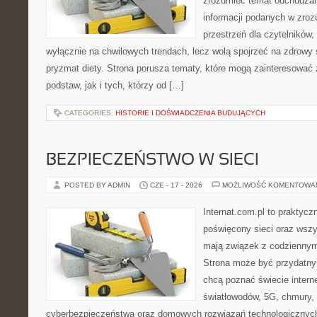
zrozumieć temat odchudzan
informacji podanych w zroz
przestrzeń dla czytelników,
wyłącznie na chwilowych trendach, lecz wolą spojrzeć na zdrowy s
pryzmat diety. Strona porusza tematy, które mogą zainteresować
podstaw, jak i tych, którzy od […]
CATEGORIES:
HISTORIE I DOŚWIADCZENIA BUDUJĄCYCH
BEZPIECZEŃSTWO W SIECI
POSTED BY ADMIN
CZE - 17 - 2026
MOŻLIWOŚĆ KOMENTOWA
Internat.com.pl to praktyc
poświęcony sieci oraz wszy
mają związek z codziennym
Strona może być przydatny
chcą poznać świecie intern
światłowodów, 5G, chmury, 
cyberbezpieczeństwa oraz domowych rozwiązań technologicznych