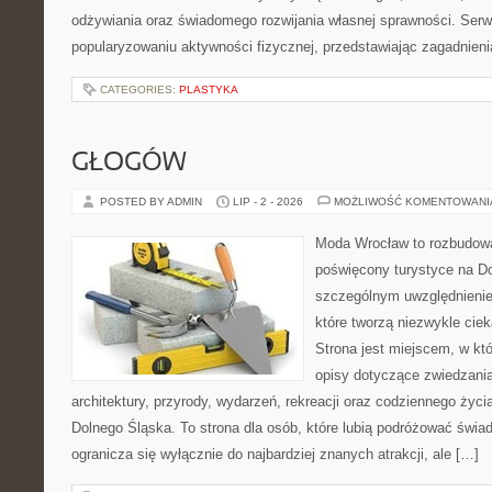
odżywiania oraz świadomego rozwijania własnej sprawności. Serwi
popularyzowaniu aktywności fizycznej, przedstawiając zagadnien
CATEGORIES:
PLASTYKA
GŁOGÓW
POSTED BY ADMIN
LIP - 2 - 2026
MOŻLIWOŚĆ KOMENTOWAN
Moda Wrocław to rozbudowa
poświęcony turystyce na D
szczególnym uwzględnienie
które tworzą niezwykle cie
Strona jest miejscem, w k
opisy dotyczące zwiedzania, 
architektury, przyrody, wydarzeń, rekreacji oraz codziennego życ
Dolnego Śląska. To strona dla osób, które lubią podróżować świ
ogranicza się wyłącznie do najbardziej znanych atrakcji, ale […]