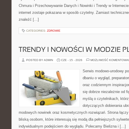
Chmura i Przechowywanie Danych i Nowinki i Trendy w Internecie
internet zostaje pokazana w sposób czytelny. Zamiast techniczn
znaleźć […]
CATEGORIES:
ZDROWIE
TRENDY I NOWOŚCI W MODZIE PL
POSTED BY ADMIN
CZE - 15 - 2026
MOŻLIWOŚĆ KOMENTOWA
Serwis modowo-urodowy poś
dbaniu o wygląd, preparato
oraz codziennym inspiracjo
się dobrze niezależnie od f
myślą o czytelnikach, któr
dotyczących dobierania ubra
modowych nowinek oraz kosmetycznych rozwiązań. Strona łączy i
bliską osobom, które interesują się modą dla pełniejszych sylwete
indywidualnym podejściem do wyglądu. Polecamy Bielizna i […]