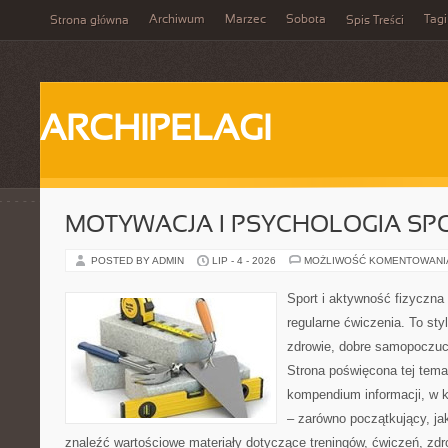
Archiwum
Marzec
Sobota
Tagi
Strona główna
Spis Treści
ARCHIPELAGI
MOTYWACJA I PSYCHOLOGIA SP
POSTED BY ADMIN
LIP - 4 - 2026
MOŻLIWOŚĆ KOMENTOWAN
Sport i aktywność fizyczna 
regularne ćwiczenia. To sty
zdrowie, dobre samopoczuci
Strona poświęcona tej tem
kompendium informacji, w k
– zarówno początkujący, j
znaleźć wartościowe materiały dotyczące treningów, ćwiczeń, zdr