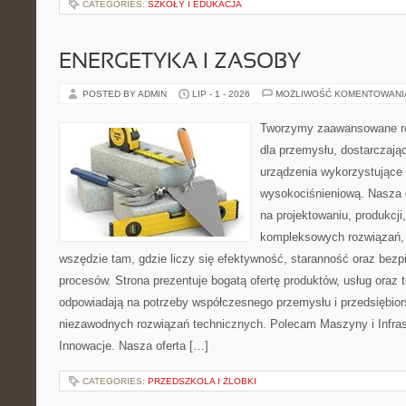
CATEGORIES:
SZKOŁY I EDUKACJA
ENERGETYKA I ZASOBY
POSTED BY ADMIN
LIP - 1 - 2026
MOŻLIWOŚĆ KOMENTOWAN
Tworzymy zaawansowane ro
dla przemysłu, dostarczaj
urządzenia wykorzystujące 
wysokociśnieniową. Nasza d
na projektowaniu, produkcji
kompleksowych rozwiązań, 
wszędzie tam, gdzie liczy się efektywność, staranność oraz be
procesów. Strona prezentuje bogatą ofertę produktów, usług oraz t
odpowiadają na potrzeby współczesnego przemysłu i przedsiębio
niezawodnych rozwiązań technicznych. Polecam Maszyny i Infrastr
Innowacje. Nasza oferta […]
CATEGORIES:
PRZEDSZKOLA I ŻLOBKI