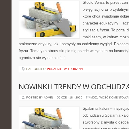
Studio Veriss to przestrzeń
pielęgnacji oraz przydatny
które chcą świadomie dobi
charakter edukacyjny i łąc
stylizacją fryzur. To portal
makijażem, w którym możn
praktyczne artykuły, jak i pomysły na codzienny wygląd. Polecam 
fryzur. Tematyka strony skupia się przede wszystkim na kosmety
ogranicza się wyłącznie […]
CATEGORIES:
PORADNICTWO RODZINNE
NOWINKI I TRENDY W ODCHUDZ
POSTED BY ADMIN
CZE - 18 - 2026
MOŻLIWOŚĆ KOMENTOWA
Spalarnia kalorii – inspiruj
odchudzaniu Spalarnia kalor
stworzony z myślą o osobac