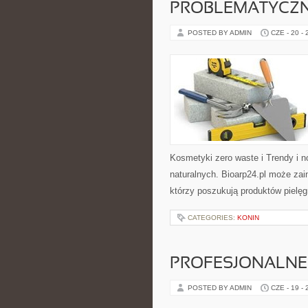
PROBLEMATYCZ
POSTED BY ADMIN
CZE - 20 -
Kosmetyki zero waste i Trendy i
naturalnych. Bioarp24.pl może za
którzy poszukują produktów pielęg
CATEGORIES:
KONIN
PROFESJONALNE 
POSTED BY ADMIN
CZE - 19 -