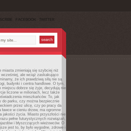
SCRIBE
FACEBOOK
TWITTER
miasta zmieniają się szybciej niż
 wcześniej, ale wciąż zaskakująco
inamy, że ich prawdziwą siłą nie są
ogi, budynki i centra handlowe. O tym,
miejscu dobrze się żyje, decydują nie
ycje liczone w milionach, lecz także
oświadczenia mieszkańców. To, jak
 do parku, czy można bezpiecznie
ieckiem przez ulicę, czy po pracy da
a ławce w cieniu drzew, ma ogromne
a jakości życia. Miasto przyszłości nie
razu pełne futurystycznych rozwiązań,
pojazdów i błyszczących wieżowców. O
jsze jest to, by było wygodne, zdrowe i