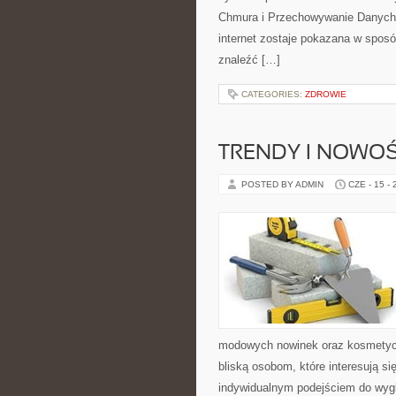
Chmura i Przechowywanie Danych i
internet zostaje pokazana w sposó
znaleźć […]
CATEGORIES:
ZDROWIE
TRENDY I NOWOŚ
POSTED BY ADMIN
CZE - 15 -
modowych nowinek oraz kosmetyczn
bliską osobom, które interesują si
indywidualnym podejściem do wygl