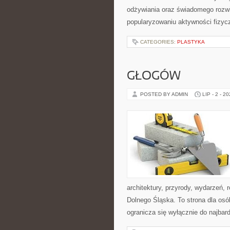
odżywiania oraz świadomego rozwij
popularyzowaniu aktywności fizyc
CATEGORIES:
PLASTYKA
GŁOGÓW
POSTED BY ADMIN
LIP - 2 - 2
architektury, przyrody, wydarzeń,
Dolnego Śląska. To strona dla os
ogranicza się wyłącznie do najbard