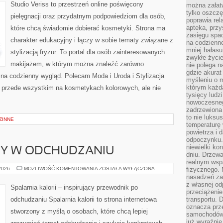
Studio Veriss to przestrzeń online poświęcony
można załatw
tylko oszczę
pielęgnacji oraz przydatnym podpowiedziom dla osób,
poprawia rel
apteka, przy
które chcą świadomie dobierać kosmetyki. Strona ma
zasięgu spac
charakter edukacyjny i łączy w sobie tematy związane z
na codzienne
mniej hałasu,
stylizacją fryzur. To portal dla osób zainteresowanych
zwykłe życie
makijażem, w którym można znaleźć zarówno
nie polega n
gdzie akurat
y na codzienny wygląd. Polecam Moda i Uroda i Stylizacja
myśleniu o 
którym każd
ię przede wszystkim na kosmetykach kolorowych, ale nie
tysięcy lud
nowoczesnego
zadrzewiona 
to nie luksu
ZINNE
temperaturę 
powietrza i 
odpoczynku.
niewielki ko
DY W ODCHUDZANIU
dniu. Drzewa
realnym wsp
NOWINKI
 2026
MOŻLIWOŚĆ KOMENTOWANIA
ZOSTAŁA WYŁĄCZONA
fizycznego. 
I
nasadzeń za
TRENDY
z własnej od
W
Spalarnia kalorii – inspirujący przewodnik po
ODCHUDZANIU
przeciążenie
odchudzaniu Spalarnia kalorii to strona internetowa
transportu. 
oznacza prz
stworzony z myślą o osobach, które chcą lepiej
samochodów 
już wyraźnie