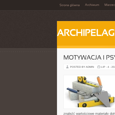
Archiwum
Marzec
Strona główna
ARCHIPELAG
MOTYWACJA I P
POSTED BY ADMIN
LIP - 4 - 2
znaleźć wartościowe materiały dot