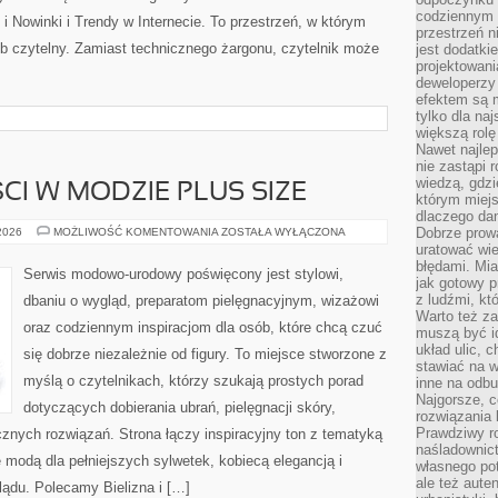
codziennym 
 Nowinki i Trendy w Internecie. To przestrzeń, w którym
przestrzeń n
b czytelny. Zamiast technicznego żargonu, czytelnik może
jest dodatki
projektowani
deweloperzy
efektem są m
tylko dla na
większą rolę
Nawet najle
nie zastąpi
wiedzą, gdzi
CI W MODZIE PLUS SIZE
którym miejs
dlaczego da
TRENDY
Dobrze prow
 2026
MOŻLIWOŚĆ KOMENTOWANIA
ZOSTAŁA WYŁĄCZONA
I
uratować wi
NOWOŚCI
błędami. Mia
W
Serwis modowo-urodowy poświęcony jest stylowi,
MODZIE
jak gotowy 
PLUS
z ludźmi, kt
dbaniu o wygląd, preparatom pielęgnacyjnym, wizażowi
SIZE
Warto też za
oraz codziennym inspiracjom dla osób, które chcą czuć
muszą być i
układ ulic, 
się dobrze niezależnie od figury. To miejsce stworzone z
stawiać na w
myślą o czytelnikach, którzy szukają prostych porad
inne na odb
Najgorsze, c
dotyczących dobierania ubrań, pielęgnacji skóry,
rozwiązania 
Prawdziwy r
ych rozwiązań. Strona łączy inspiracyjny ton z tematyką
naśladownic
ę modą dla pełniejszych sylwetek, kobiecą elegancją i
własnego po
ale też aute
ądu. Polecamy Bielizna i […]