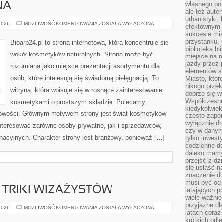
własnego po
NA
ale też aute
urbanistyki,
DERMOKOSMETYKI
 2026
MOŻLIWOŚĆ KOMENTOWANIA
ZOSTAŁA WYŁĄCZONA
efektownym 
I
sukcesie mia
SKÓRA
PROBLEMATYCZNA
przystanku, 
Bioarp24.pl to strona internetowa, która koncentruje się
biblioteka b
wokół kosmetyków naturalnych. Strona może być
miejsce na r
jazdy przez p
rozumiana jako miejsce prezentacji asortymentu dla
elementów sk
osób, które interesują się świadomą pielęgnacją. To
Miasto, któr
nikogo prze
witryna, która wpisuje się w rosnące zainteresowanie
dobrze się w
Współczesne 
kosmetykami o prostszym składzie. Polecamy
kiedykolwiek
 nowości. Głównym motywem strony jest świat kosmetyków
często zapom
wyłącznie dr
interesować zarówno osoby prywatne, jak i sprzedawców,
czy w danym 
nacyjnych. Charakter strony jest branżowy, ponieważ […]
tylko inwest
codzienne d
daleko mamy
przejść z dz
się usiąść n
znaczenie dl
musi być od 
TRIKI WIZAŻYSTÓW
latających 
wiele ważnie
przyjazne dl
PROFESJONALNE
 2026
MOŻLIWOŚĆ KOMENTOWANIA
ZOSTAŁA WYŁĄCZONA
latach coraz
TRIKI
WIZAŻYSTÓW
krótkich odl