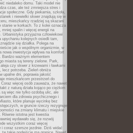
ić niedaleko domu. Taki model nie
dza czas, ale też zmniejsza stres i
acje społeczne. Gdy piekarnia, szkoła,
stanek i niewielki skwer znajdują się w
eru, mieszkańcy rzadziej są skazani
 stanie w korkach. To z kolei oznacza
 mniej spalin i więcej energii na
. Urbanistyka przyjazna człowiekowi
a upychaniu kolejnych osiedli tam,
 znajdzie się działka. Polega na
mieście jak o wspólnym organizmie, w
a nowa inwestycja wpływa na komfort
zi. Bardzo ważnym elementem
 miasta są tereny zielone. Park,
aleja czy skwer z krzewami i ławkami
s, lecz potrzeba. Zieleń obniża
w upalne dni, poprawia jakość
daje mieszkańcom przestrzeń do
 Coraz więcej osób zauważa, że nawet
ntakt z naturą działa kojąco po ciężkim
 są więc nie tylko ozdobą ulic, ale
arciem dla zdrowia psychicznego i
Miasto, które planuje wycinkę bez
stępczych, w gruncie rzeczy rezygnuje
porności na zmiany klimatu i miejskie
. Równie istotna jest kwestia
Dawniej wydawało się, że rozwój
ede wszystkim coraz więcej
i coraz szersze jezdnie. Dziś widać
, że takie podejście ma granice. Nawet