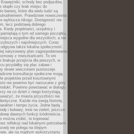
 Krawężniki, schody bez podjazdów,
e słupki czy brak miejsc do
 bariery, które dla wielu ludzi są
utrudnieniem. Prawdziwie nowoczesna
ie wyklucza nikogo. Dostępność nie
em, lecz podstawą dobrego
a. Kiedy projektanci, urzędnicy i
 pamiętają o tym od samego początku,
iejsca wygodne dla wszystkich, a nie
jszybszych i najsilniejszych. Coraz
 odgrywa także lokalna społeczność.
piej narysowany plan zagospodarowania
 rozmowy z mieszkańcami. To oni
e brakuje przejścia dla pieszych, w
cu przydałby się plac zabaw i
ny skwer wieczorami pustoszeje.
adzone konsultacje społeczne mogą
ele projektów przed kosztownymi
sto nie powinno być narzucane z góry
produkt. Powinno powstawać w dialogu
órzy na co dzień z niego korzystają.
uważyć, że miasta przyszłości nie
dentyczne. Każde ma swoją historię,
charakter i tempo życia. Jedne będą
odę i bulwary, inne na zieleń, jeszcze
udowę dawnych funkcji śródmieścia.
o można zrobić, to kopiować
bez refleksji nad lokalnymi potrzebami.
ozwój nie polega na ślepym
twie, ale na mądrym wykorzystaniu