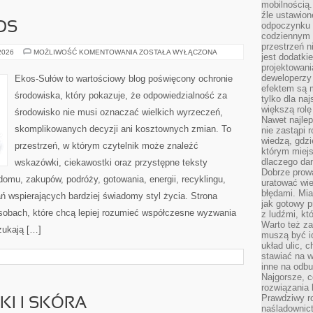
mobilnością.
źle ustawion
OS
odpoczynku to
codziennym 
przestrzeń n
CZYTELNICZY
 2026
MOŻLIWOŚĆ KOMENTOWANIA
ZOSTAŁA WYŁĄCZONA
jest dodatki
GŁOS
projektowani
deweloperzy
Ekos-Sułów to wartościowy blog poświęcony ochronie
efektem są m
środowiska, który pokazuje, że odpowiedzialność za
tylko dla na
większą rolę
środowisko nie musi oznaczać wielkich wyrzeczeń,
Nawet najle
skomplikowanych decyzji ani kosztownych zmian. To
nie zastąpi
wiedzą, gdzi
przestrzeń, w którym czytelnik może znaleźć
którym miejs
dlaczego da
wskazówki, ciekawostki oraz przystępne teksty
Dobrze prow
omu, zakupów, podróży, gotowania, energii, recyklingu,
uratować wi
błędami. Mia
ń wspierających bardziej świadomy styl życia. Strona
jak gotowy 
sobach, które chcą lepiej rozumieć współczesne wyzwania
z ludźmi, kt
Warto też za
zukają […]
muszą być i
układ ulic, 
stawiać na w
inne na odb
Najgorsze, c
rozwiązania 
Prawdziwy r
I I SKÓRA
naśladownic