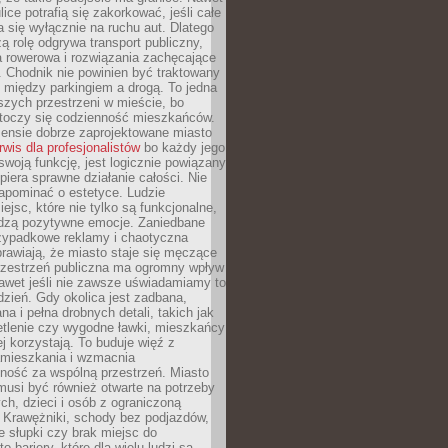
ice potrafią się zakorkować, jeśli całe
a się wyłącznie na ruchu aut. Dlatego
ą rolę odgrywa transport publiczny,
ra rowerowa i rozwiązania zachęcające
 Chodnik nie powinien być traktowany
 między parkingiem a drogą. To jedna
szych przestrzeni w mieście, bo
 toczy się codzienność mieszkańców.
nsie dobrze zaprojektowane miasto
rwis dla profesjonalistów
bo każdy jego
woją funkcję, jest logicznie powiązany
spiera sprawne działanie całości. Nie
apominać o estetyce. Ludzie
iejsc, które nie tylko są funkcjonalne,
udzą pozytywne emocje. Zaniedbane
rzypadkowe reklamy i chaotyczna
rawiają, że miasto staje się męczące
Przestrzeń publiczna ma ogromny wpływ
nawet jeśli nie zawsze uświadamiamy to
dzień. Gdy okolica jest zadbana,
a i pełna drobnych detali, takich jak
etlenie czy wygodne ławki, mieszkańcy
ej korzystają. To buduje więź z
mieszkania i wzmacnia
ność za wspólną przestrzeń. Miasto
musi być również otwarte na potrzeby
ch, dzieci i osób z ograniczoną
 Krawężniki, schody bez podjazdów,
e słupki czy brak miejsc do
 bariery, które dla wielu ludzi są