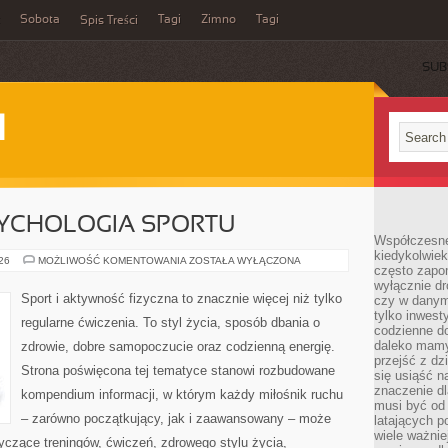
Sobota
Tagi
Zimno
Tagi
Spis Treści
SUB
I
SYCHOLOGIA SPORTU
Współczesne 
kiedykolwiek
MOTYWACJA
026
MOŻLIWOŚĆ KOMENTOWANIA
ZOSTAŁA WYŁĄCZONA
często zapom
I
PSYCHOLOGIA
wyłącznie dr
SPORTU
Sport i aktywność fizyczna to znacznie więcej niż tylko
czy w danym 
tylko inwest
regularne ćwiczenia. To styl życia, sposób dbania o
codzienne d
daleko mamy
zdrowie, dobre samopoczucie oraz codzienną energię.
przejść z dz
Strona poświęcona tej tematyce stanowi rozbudowane
się usiąść n
znaczenie dl
kompendium informacji, w którym każdy miłośnik ruchu
musi być od 
– zarówno początkujący, jak i zaawansowany – może
latających 
wiele ważnie
yczące treningów, ćwiczeń, zdrowego stylu życia,