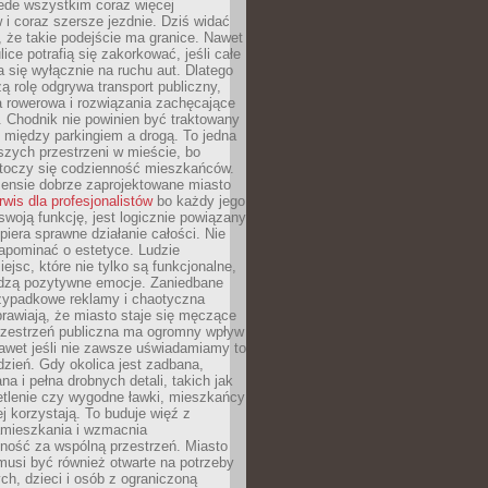
ede wszystkim coraz więcej
i coraz szersze jezdnie. Dziś widać
, że takie podejście ma granice. Nawet
ice potrafią się zakorkować, jeśli całe
a się wyłącznie na ruchu aut. Dlatego
ą rolę odgrywa transport publiczny,
ra rowerowa i rozwiązania zachęcające
 Chodnik nie powinien być traktowany
 między parkingiem a drogą. To jedna
szych przestrzeni w mieście, bo
 toczy się codzienność mieszkańców.
nsie dobrze zaprojektowane miasto
rwis dla profesjonalistów
bo każdy jego
woją funkcję, jest logicznie powiązany
spiera sprawne działanie całości. Nie
apominać o estetyce. Ludzie
iejsc, które nie tylko są funkcjonalne,
udzą pozytywne emocje. Zaniedbane
rzypadkowe reklamy i chaotyczna
rawiają, że miasto staje się męczące
Przestrzeń publiczna ma ogromny wpływ
nawet jeśli nie zawsze uświadamiamy to
dzień. Gdy okolica jest zadbana,
a i pełna drobnych detali, takich jak
etlenie czy wygodne ławki, mieszkańcy
ej korzystają. To buduje więź z
mieszkania i wzmacnia
ność za wspólną przestrzeń. Miasto
musi być również otwarte na potrzeby
ch, dzieci i osób z ograniczoną