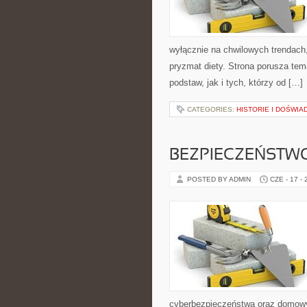
wyłącznie na chwilowych trendach,
pryzmat diety. Strona porusza te
podstaw, jak i tych, którzy od […]
CATEGORIES:
HISTORIE I DOŚWIA
BEZPIECZEŃSTWO
POSTED BY ADMIN
CZE - 17 -
cyberbezpieczeństwa oraz domowy