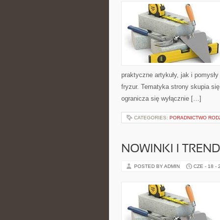
praktyczne artykuły, jak i pomysł
fryzur. Tematyka strony skupia s
ogranicza się wyłącznie […]
CATEGORIES:
PORADNICTWO ROD
NOWINKI I TREN
POSTED BY ADMIN
CZE - 18 -