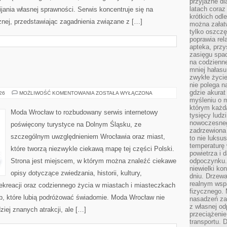
przyjazne dl
latach coraz
ania własnej sprawności. Serwis koncentruje się na
krótkich odl
znej, przedstawiając zagadnienia związane z […]
można załatw
tylko oszczę
poprawia rel
apteka, przy
zasięgu spac
na codzienne
mniej hałasu,
zwykłe życie
nie polega n
gdzie akurat
GŁOGÓW
026
MOŻLIWOŚĆ KOMENTOWANIA
ZOSTAŁA WYŁĄCZONA
myśleniu o 
którym każd
Moda Wrocław to rozbudowany serwis internetowy
tysięcy lud
nowoczesnego
poświęcony turystyce na Dolnym Śląsku, ze
zadrzewiona 
szczególnym uwzględnieniem Wrocławia oraz miast,
to nie luksu
temperaturę 
które tworzą niezwykle ciekawą mapę tej części Polski.
powietrza i 
Strona jest miejscem, w którym można znaleźć ciekawe
odpoczynku.
niewielki ko
opisy dotyczące zwiedzania, historii, kultury,
dniu. Drzewa
realnym wsp
 rekreacji oraz codziennego życia w miastach i miasteczkach
fizycznego. 
ób, które lubią podróżować świadomie. Moda Wrocław nie
nasadzeń za
z własnej od
ziej znanych atrakcji, ale […]
przeciążenie
transportu. 