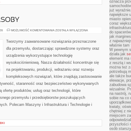
oznacza prz
A
samochodów 
już wyraźnie
największe ul
miasto opier
ASOBY
coraz większ
infrastruktu
ENERGETYKA
026
MOŻLIWOŚĆ KOMENTOWANIA
ZOSTAŁA WYŁĄCZONA
do spacerów.
I
jak margines
ZASOBY
z najważniej
Tworzymy zaawansowane rozwiązania przeznaczone
właśnie tam
dla przemysłu, dostarczając sprawdzone systemy oraz
W pewnym se
działa jak
se
urządzenia wykorzystujące technologię
element ma s
wysokociśnieniową. Nasza działalność koncentruje się
z resztą i w
można też z
na projektowaniu, produkcji, wdrażaniu oraz rozwoju
potrzebują m
ale także b
kompleksowych rozwiązań, które znajdują zastosowanie
elewacje, p
ektywność, staranność oraz bezpieczeństwo wykonywanych
zabudowa sp
wizualnie. 
 ofertę produktów, usług oraz technologii, które
na nastrój, 
snego przemysłu i przedsiębiorstw poszukujących
sobie na co 
uporządkowan
ch. Polecam Maszyny i Infrastruktura i Technologie i
kwiaty, oświ
chętniej z ni
miejscem za
odpowiedzial
BKI
przyszłości 
osób starszy