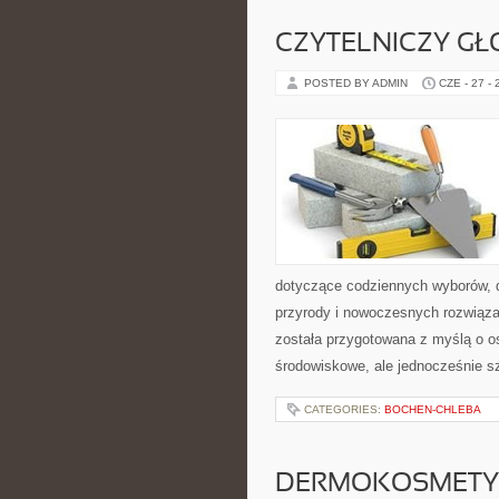
CZYTELNICZY GŁ
POSTED BY ADMIN
CZE - 27 -
dotyczące codziennych wyborów, d
przyrody i nowoczesnych rozwiąza
została przygotowana z myślą o o
środowiskowe, ale jednocześnie s
CATEGORIES:
BOCHEN-CHLEBA
DERMOKOSMETYK