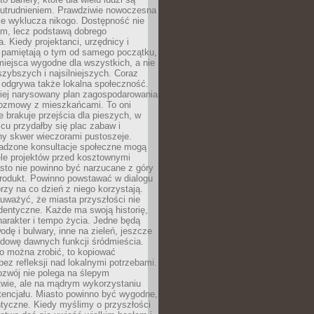
utrudnieniem. Prawdziwie nowoczesna
ie wyklucza nikogo. Dostępność nie
em, lecz podstawą dobrego
a. Kiedy projektanci, urzędnicy i
 pamiętają o tym od samego początku,
iejsca wygodne dla wszystkich, a nie
jszybszych i najsilniejszych. Coraz
 odgrywa także lokalna społeczność.
piej narysowany plan zagospodarowania
 rozmowy z mieszkańcami. To oni
e brakuje przejścia dla pieszych, w
cu przydałby się plac zabaw i
ny skwer wieczorami pustoszeje.
adzone konsultacje społeczne mogą
ele projektów przed kosztownymi
sto nie powinno być narzucane z góry
produkt. Powinno powstawać w dialogu
órzy na co dzień z niego korzystają.
uważyć, że miasta przyszłości nie
dentyczne. Każde ma swoją historię,
charakter i tempo życia. Jedne będą
odę i bulwary, inne na zieleń, jeszcze
udowę dawnych funkcji śródmieścia.
o można zrobić, to kopiować
bez refleksji nad lokalnymi potrzebami.
ozwój nie polega na ślepym
twie, ale na mądrym wykorzystaniu
tencjału. Miasto powinno być wygodne,
ntyczne. Kiedy myślimy o przyszłości