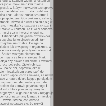
a ludzi w każdym wieku. W ostatnich
 częściej mówi się o idei miasta
egłości, w którym najważniejsze sprawy
ić niedaleko domu. Taki model nie
dza czas, ale też zmniejsza stres i
acje społeczne. Gdy piekarnia, szkoła,
stanek i niewielki skwer znajdują się w
eru, mieszkańcy rzadziej są skazani
 stanie w korkach. To z kolei oznacza
 mniej spalin i więcej energii na
. Urbanistyka przyjazna człowiekowi
a upychaniu kolejnych osiedli tam,
 znajdzie się działka. Polega na
mieście jak o wspólnym organizmie, w
a nowa inwestycja wpływa na komfort
zi. Bardzo ważnym elementem
 miasta są tereny zielone. Park,
aleja czy skwer z krzewami i ławkami
s, lecz potrzeba. Zieleń obniża
w upalne dni, poprawia jakość
daje mieszkańcom przestrzeń do
 Coraz więcej osób zauważa, że nawet
ntakt z naturą działa kojąco po ciężkim
 są więc nie tylko ozdobą ulic, ale
arciem dla zdrowia psychicznego i
Miasto, które planuje wycinkę bez
stępczych, w gruncie rzeczy rezygnuje
porności na zmiany klimatu i miejskie
. Równie istotna jest kwestia
Dawniej wydawało się, że rozwój