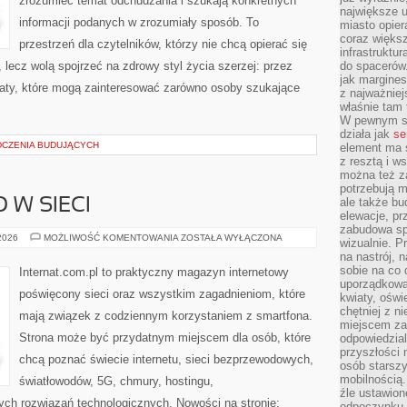
zrozumieć temat odchudzania i szukają konkretnych
największe ul
informacji podanych w zrozumiały sposób. To
miasto opier
coraz większ
przestrzeń dla czytelników, którzy nie chcą opierać się
infrastruktu
 lecz wolą spojrzeć na zdrowy styl życia szerzej: przez
do spacerów.
jak margines
maty, które mogą zainteresować zarówno osoby szukające
z najważniej
właśnie tam
W pewnym se
działa jak
se
DCZENIA BUDUJĄCYCH
element ma s
z resztą i w
można też z
potrzebują m
ale także b
 W SIECI
elewacje, p
zabudowa sp
BEZPIECZEŃSTWO
 2026
MOŻLIWOŚĆ KOMENTOWANIA
ZOSTAŁA WYŁĄCZONA
wizualnie. 
W
na nastrój, 
SIECI
sobie na co 
Internat.com.pl to praktyczny magazyn internetowy
uporządkowan
poświęcony sieci oraz wszystkim zagadnieniom, które
kwiaty, oświ
chętniej z ni
mają związek z codziennym korzystaniem z smartfona.
miejscem za
Strona może być przydatnym miejscem dla osób, które
odpowiedzial
przyszłości 
chcą poznać świecie internetu, sieci bezprzewodowych,
osób starszy
mobilnością.
światłowodów, 5G, chmury, hostingu,
źle ustawion
ch rozwiązań technologicznych. Nowości na stronie:
odpoczynku to