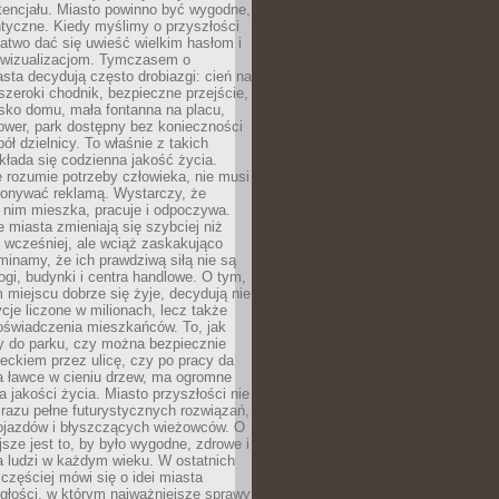
tencjału. Miasto powinno być wygodne,
ntyczne. Kiedy myślimy o przyszłości
 łatwo dać się uwieść wielkim hasłom i
wizualizacjom. Tymczasem o
sta decydują często drobiazgi: cień na
szeroki chodnik, bezpieczne przejście,
lisko domu, mała fontanna na placu,
ower, park dostępny bez konieczności
ół dzielnicy. To właśnie z takich
łada się codzienna jakość życia.
e rozumie potrzeby człowieka, nie musi
konywać reklamą. Wystarczy, że
 nim mieszka, pracuje i odpoczywa.
miasta zmieniają się szybciej niż
 wcześniej, ale wciąż zaskakująco
inamy, że ich prawdziwą siłą nie są
ogi, budynki i centra handlowe. O tym,
miejscu dobrze się żyje, decydują nie
ycje liczone w milionach, lecz także
oświadczenia mieszkańców. To, jak
 do parku, czy można bezpiecznie
ieckiem przez ulicę, czy po pracy da
a ławce w cieniu drzew, ma ogromne
a jakości życia. Miasto przyszłości nie
razu pełne futurystycznych rozwiązań,
pojazdów i błyszczących wieżowców. O
jsze jest to, by było wygodne, zdrowe i
a ludzi w każdym wieku. W ostatnich
 częściej mówi się o idei miasta
egłości, w którym najważniejsze sprawy