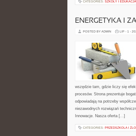
CATEGORIES:
SZKOŁY I EDUKACJ
ENERGETYKA I Z
POSTED BY ADMIN
LIP - 1 - 2
wszędzie tam, gdzie liczy się ef
procesów. Strona prezentuje bogatą
odpowiadają na potrzeby współcze
niezawodnych rozwiązań techniczny
Innowacje. Nasza oferta […]
CATEGORIES:
PRZEDSZKOLA I ŻLO