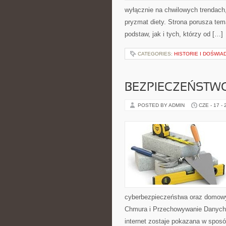
wyłącznie na chwilowych trendach,
pryzmat diety. Strona porusza te
podstaw, jak i tych, którzy od […]
CATEGORIES:
HISTORIE I DOŚWIA
BEZPIECZEŃSTWO
POSTED BY ADMIN
CZE - 17 -
cyberbezpieczeństwa oraz domowy
Chmura i Przechowywanie Danych i
internet zostaje pokazana w sposó