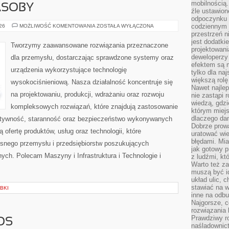
mobilnością.
ASOBY
źle ustawion
odpoczynku to
ENERGETYKA
codziennym 
026
MOŻLIWOŚĆ KOMENTOWANIA
ZOSTAŁA WYŁĄCZONA
I
przestrzeń n
ZASOBY
jest dodatki
Tworzymy zaawansowane rozwiązania przeznaczone
projektowani
deweloperzy
dla przemysłu, dostarczając sprawdzone systemy oraz
efektem są m
urządzenia wykorzystujące technologię
tylko dla na
większą rolę
wysokociśnieniową. Nasza działalność koncentruje się
Nawet najle
na projektowaniu, produkcji, wdrażaniu oraz rozwoju
nie zastąpi
wiedzą, gdzi
kompleksowych rozwiązań, które znajdują zastosowanie
którym miejs
dlaczego da
ektywność, staranność oraz bezpieczeństwo wykonywanych
Dobrze prow
 ofertę produktów, usług oraz technologii, które
uratować wi
błędami. Mia
snego przemysłu i przedsiębiorstw poszukujących
jak gotowy 
ch. Polecam Maszyny i Infrastruktura i Technologie i
z ludźmi, kt
Warto też za
muszą być i
układ ulic, 
stawiać na w
BKI
inne na odb
Najgorsze, c
rozwiązania 
Prawdziwy r
OS
naśladownic