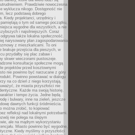
utrudnieniem. Prawdziwie nowoczesna
ie wyklucza nikogo. Dostępność nie
em, lecz podstawą dobrego
a. Kiedy projektanci, urzędnicy i
 pamiętają o tym od samego początku,
iejsca wygodne dla wszystkich, a nie
jszybszych i najsilniejszych. Coraz
 odgrywa także lokalna społeczność.
piej narysowany plan zagospodarowania
 rozmowy z mieszkańcami. To oni
e brakuje przejścia dla pieszych, w
cu przydałby się plac zabaw i
ny skwer wieczorami pustoszeje.
adzone konsultacje społeczne mogą
ele projektów przed kosztownymi
sto nie powinno być narzucane z góry
produkt. Powinno powstawać w dialogu
órzy na co dzień z niego korzystają.
uważyć, że miasta przyszłości nie
dentyczne. Każde ma swoją historię,
charakter i tempo życia. Jedne będą
odę i bulwary, inne na zieleń, jeszcze
udowę dawnych funkcji śródmieścia.
o można zrobić, to kopiować
bez refleksji nad lokalnymi potrzebami.
ozwój nie polega na ślepym
twie, ale na mądrym wykorzystaniu
tencjału. Miasto powinno być wygodne,
ntyczne. Kiedy myślimy o przyszłości