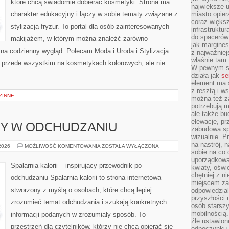
które chcą świadomie dobierać kosmetyki. Strona ma
największe ul
charakter edukacyjny i łączy w sobie tematy związane z
miasto opier
coraz większ
stylizacją fryzur. To portal dla osób zainteresowanych
infrastruktu
do spacerów.
makijażem, w którym można znaleźć zarówno
jak margines
y na codzienny wygląd. Polecam Moda i Uroda i Stylizacja
z najważniej
właśnie tam
ię przede wszystkim na kosmetykach kolorowych, ale nie
W pewnym se
działa jak
se
element ma s
z resztą i w
ZINNE
można też z
potrzebują m
ale także b
elewacje, p
DY W ODCHUDZANIU
zabudowa sp
wizualnie. 
na nastrój, 
NOWINKI
 2026
MOŻLIWOŚĆ KOMENTOWANIA
ZOSTAŁA WYŁĄCZONA
I
sobie na co 
TRENDY
uporządkowan
W
Spalarnia kalorii – inspirujący przewodnik po
kwiaty, oświ
ODCHUDZANIU
chętniej z ni
odchudzaniu Spalarnia kalorii to strona internetowa
miejscem za
stworzony z myślą o osobach, które chcą lepiej
odpowiedzial
przyszłości 
zrozumieć temat odchudzania i szukają konkretnych
osób starszy
mobilnością.
informacji podanych w zrozumiały sposób. To
źle ustawion
przestrzeń dla czytelników, którzy nie chcą opierać się
odpoczynku to