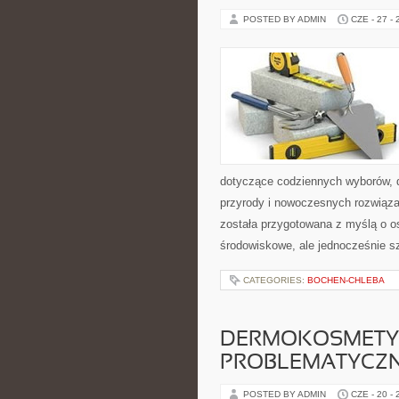
POSTED BY ADMIN
CZE - 27 -
dotyczące codziennych wyborów, d
przyrody i nowoczesnych rozwiąza
została przygotowana z myślą o o
środowiskowe, ale jednocześnie s
CATEGORIES:
BOCHEN-CHLEBA
DERMOKOSMETYK
PROBLEMATYCZ
POSTED BY ADMIN
CZE - 20 -