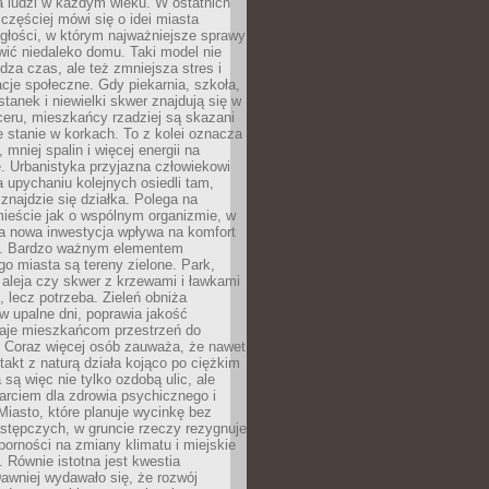
a ludzi w każdym wieku. W ostatnich
 częściej mówi się o idei miasta
egłości, w którym najważniejsze sprawy
ić niedaleko domu. Taki model nie
dza czas, ale też zmniejsza stres i
acje społeczne. Gdy piekarnia, szkoła,
stanek i niewielki skwer znajdują się w
eru, mieszkańcy rzadziej są skazani
 stanie w korkach. To z kolei oznacza
 mniej spalin i więcej energii na
. Urbanistyka przyjazna człowiekowi
a upychaniu kolejnych osiedli tam,
 znajdzie się działka. Polega na
mieście jak o wspólnym organizmie, w
a nowa inwestycja wpływa na komfort
zi. Bardzo ważnym elementem
 miasta są tereny zielone. Park,
aleja czy skwer z krzewami i ławkami
s, lecz potrzeba. Zieleń obniża
w upalne dni, poprawia jakość
daje mieszkańcom przestrzeń do
 Coraz więcej osób zauważa, że nawet
ntakt z naturą działa kojąco po ciężkim
 są więc nie tylko ozdobą ulic, ale
arciem dla zdrowia psychicznego i
Miasto, które planuje wycinkę bez
stępczych, w gruncie rzeczy rezygnuje
porności na zmiany klimatu i miejskie
. Równie istotna jest kwestia
Dawniej wydawało się, że rozwój