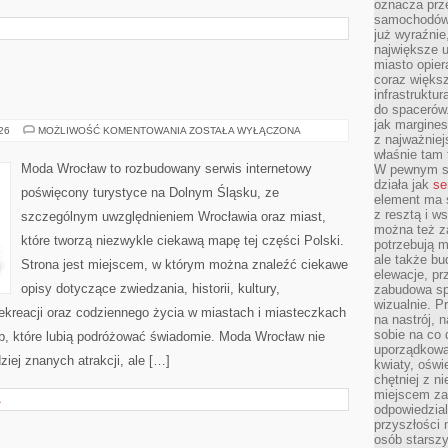
oznacza prz
samochodów 
już wyraźnie
największe ul
miasto opier
coraz większ
infrastruktu
do spacerów.
jak margines
GŁOGÓW
026
MOŻLIWOŚĆ KOMENTOWANIA
ZOSTAŁA WYŁĄCZONA
z najważniej
właśnie tam
Moda Wrocław to rozbudowany serwis internetowy
W pewnym se
działa jak
se
poświęcony turystyce na Dolnym Śląsku, ze
element ma s
z resztą i w
szczególnym uwzględnieniem Wrocławia oraz miast,
można też z
które tworzą niezwykle ciekawą mapę tej części Polski.
potrzebują m
ale także b
Strona jest miejscem, w którym można znaleźć ciekawe
elewacje, p
opisy dotyczące zwiedzania, historii, kultury,
zabudowa sp
wizualnie. 
 rekreacji oraz codziennego życia w miastach i miasteczkach
na nastrój, 
sobie na co 
ób, które lubią podróżować świadomie. Moda Wrocław nie
uporządkowan
ziej znanych atrakcji, ale […]
kwiaty, oświ
chętniej z ni
miejscem za
A
odpowiedzial
przyszłości 
osób starszy