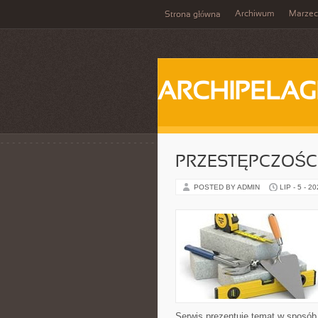
Archiwum
Marzec
Strona główna
ARCHIPELAG
PRZESTĘPCZOŚ
POSTED BY ADMIN
LIP - 5 - 2
Serwis prezentuje temat w sposób 