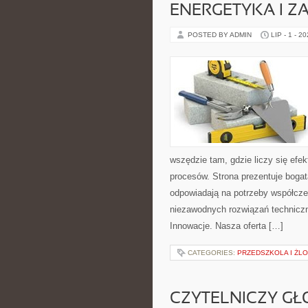
ENERGETYKA I Z
POSTED BY ADMIN
LIP - 1 - 2
wszędzie tam, gdzie liczy się ef
procesów. Strona prezentuje bogatą
odpowiadają na potrzeby współcze
niezawodnych rozwiązań techniczny
Innowacje. Nasza oferta […]
CATEGORIES:
PRZEDSZKOLA I ŻLO
CZYTELNICZY GŁ