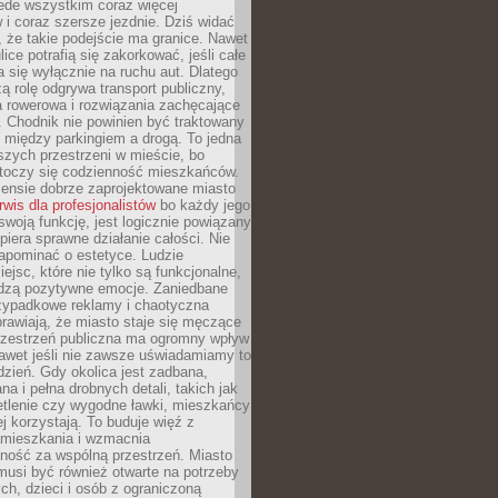
ede wszystkim coraz więcej
i coraz szersze jezdnie. Dziś widać
, że takie podejście ma granice. Nawet
ice potrafią się zakorkować, jeśli całe
a się wyłącznie na ruchu aut. Dlatego
ą rolę odgrywa transport publiczny,
ra rowerowa i rozwiązania zachęcające
 Chodnik nie powinien być traktowany
 między parkingiem a drogą. To jedna
szych przestrzeni w mieście, bo
 toczy się codzienność mieszkańców.
nsie dobrze zaprojektowane miasto
rwis dla profesjonalistów
bo każdy jego
woją funkcję, jest logicznie powiązany
spiera sprawne działanie całości. Nie
apominać o estetyce. Ludzie
iejsc, które nie tylko są funkcjonalne,
udzą pozytywne emocje. Zaniedbane
rzypadkowe reklamy i chaotyczna
rawiają, że miasto staje się męczące
Przestrzeń publiczna ma ogromny wpływ
nawet jeśli nie zawsze uświadamiamy to
dzień. Gdy okolica jest zadbana,
a i pełna drobnych detali, takich jak
etlenie czy wygodne ławki, mieszkańcy
ej korzystają. To buduje więź z
mieszkania i wzmacnia
ność za wspólną przestrzeń. Miasto
musi być również otwarte na potrzeby
ch, dzieci i osób z ograniczoną