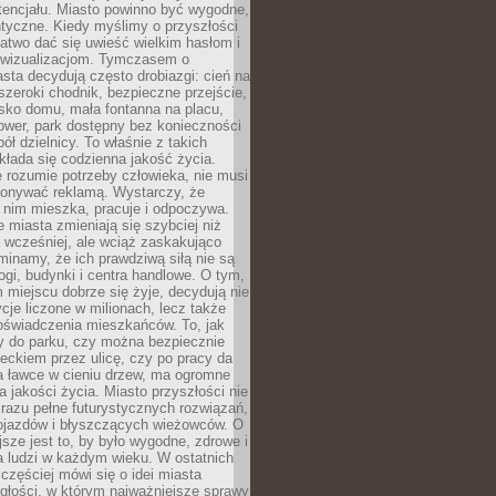
tencjału. Miasto powinno być wygodne,
ntyczne. Kiedy myślimy o przyszłości
 łatwo dać się uwieść wielkim hasłom i
wizualizacjom. Tymczasem o
sta decydują często drobiazgi: cień na
szeroki chodnik, bezpieczne przejście,
lisko domu, mała fontanna na placu,
ower, park dostępny bez konieczności
ół dzielnicy. To właśnie z takich
łada się codzienna jakość życia.
e rozumie potrzeby człowieka, nie musi
konywać reklamą. Wystarczy, że
 nim mieszka, pracuje i odpoczywa.
miasta zmieniają się szybciej niż
 wcześniej, ale wciąż zaskakująco
inamy, że ich prawdziwą siłą nie są
ogi, budynki i centra handlowe. O tym,
miejscu dobrze się żyje, decydują nie
ycje liczone w milionach, lecz także
oświadczenia mieszkańców. To, jak
 do parku, czy można bezpiecznie
ieckiem przez ulicę, czy po pracy da
a ławce w cieniu drzew, ma ogromne
a jakości życia. Miasto przyszłości nie
razu pełne futurystycznych rozwiązań,
pojazdów i błyszczących wieżowców. O
jsze jest to, by było wygodne, zdrowe i
a ludzi w każdym wieku. W ostatnich
 częściej mówi się o idei miasta
egłości, w którym najważniejsze sprawy