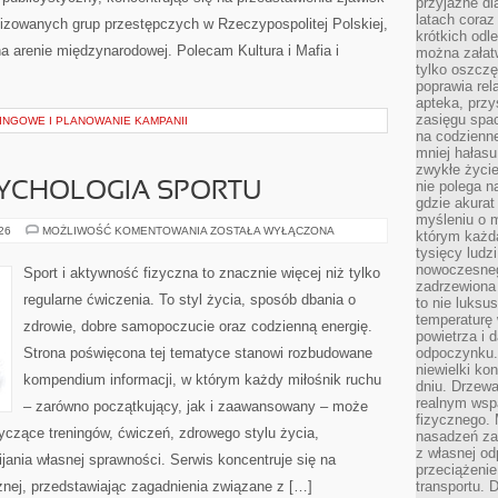
przyjazne dl
latach coraz
nizowanych grup przestępczych w Rzeczypospolitej Polskiej,
krótkich odl
a arenie międzynarodowej. Polecam Kultura i Mafia i
można załatw
tylko oszczę
poprawia rel
apteka, przy
zasięgu spac
INGOWE I PLANOWANIE KAMPANII
na codzienne
mniej hałasu,
zwykłe życie
nie polega n
SYCHOLOGIA SPORTU
gdzie akurat
myśleniu o 
MOTYWACJA
026
MOŻLIWOŚĆ KOMENTOWANIA
ZOSTAŁA WYŁĄCZONA
którym każd
I
tysięcy lud
PSYCHOLOGIA
SPORTU
nowoczesnego
Sport i aktywność fizyczna to znacznie więcej niż tylko
zadrzewiona 
regularne ćwiczenia. To styl życia, sposób dbania o
to nie luksu
temperaturę 
zdrowie, dobre samopoczucie oraz codzienną energię.
powietrza i 
Strona poświęcona tej tematyce stanowi rozbudowane
odpoczynku.
niewielki ko
kompendium informacji, w którym każdy miłośnik ruchu
dniu. Drzewa
realnym wsp
– zarówno początkujący, jak i zaawansowany – może
fizycznego. 
yczące treningów, ćwiczeń, zdrowego stylu życia,
nasadzeń za
z własnej od
ania własnej sprawności. Serwis koncentruje się na
przeciążenie
znej, przedstawiając zagadnienia związane z […]
transportu. 