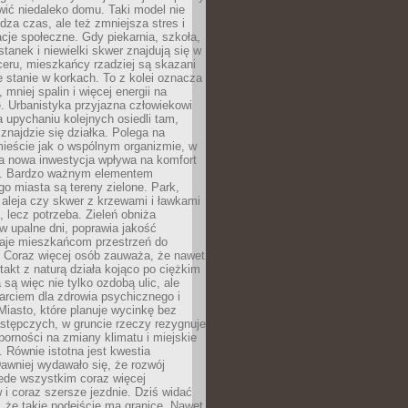
ić niedaleko domu. Taki model nie
dza czas, ale też zmniejsza stres i
acje społeczne. Gdy piekarnia, szkoła,
stanek i niewielki skwer znajdują się w
eru, mieszkańcy rzadziej są skazani
 stanie w korkach. To z kolei oznacza
 mniej spalin i więcej energii na
. Urbanistyka przyjazna człowiekowi
a upychaniu kolejnych osiedli tam,
 znajdzie się działka. Polega na
mieście jak o wspólnym organizmie, w
a nowa inwestycja wpływa na komfort
zi. Bardzo ważnym elementem
 miasta są tereny zielone. Park,
aleja czy skwer z krzewami i ławkami
s, lecz potrzeba. Zieleń obniża
w upalne dni, poprawia jakość
daje mieszkańcom przestrzeń do
 Coraz więcej osób zauważa, że nawet
ntakt z naturą działa kojąco po ciężkim
 są więc nie tylko ozdobą ulic, ale
arciem dla zdrowia psychicznego i
Miasto, które planuje wycinkę bez
stępczych, w gruncie rzeczy rezygnuje
porności na zmiany klimatu i miejskie
. Równie istotna jest kwestia
Dawniej wydawało się, że rozwój
ede wszystkim coraz więcej
i coraz szersze jezdnie. Dziś widać
, że takie podejście ma granice. Nawet