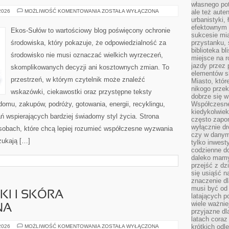
własnego po
CZYTELNICZY
 2026
MOŻLIWOŚĆ KOMENTOWANIA
ZOSTAŁA WYŁĄCZONA
ale też aute
GŁOS
urbanistyki,
efektownym 
Ekos-Sułów to wartościowy blog poświęcony ochronie
sukcesie mia
środowiska, który pokazuje, że odpowiedzialność za
przystanku, 
biblioteka b
środowisko nie musi oznaczać wielkich wyrzeczeń,
miejsce na r
jazdy przez p
skomplikowanych decyzji ani kosztownych zmian. To
elementów sk
przestrzeń, w którym czytelnik może znaleźć
Miasto, któr
nikogo prze
wskazówki, ciekawostki oraz przystępne teksty
dobrze się w
omu, zakupów, podróży, gotowania, energii, recyklingu,
Współczesne 
kiedykolwiek
ń wspierających bardziej świadomy styl życia. Strona
często zapom
wyłącznie dr
sobach, które chcą lepiej rozumieć współczesne wyzwania
czy w danym 
zukają […]
tylko inwest
codzienne d
daleko mamy
przejść z dz
się usiąść n
znaczenie dl
musi być od 
I I SKÓRA
latających 
wiele ważnie
NA
przyjazne dl
latach coraz
DERMOKOSMETYKI
krótkich odl
 2026
MOŻLIWOŚĆ KOMENTOWANIA
ZOSTAŁA WYŁĄCZONA