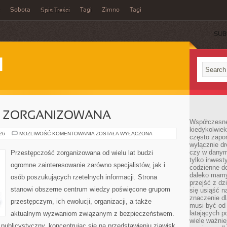
Sobota
Tagi
Zimno
Tagi
Spis Treści
SUB
I
C ZORGANIZOWANA
Współczesne 
kiedykolwiek
PRZESTĘPCZOŚC
026
MOŻLIWOŚĆ KOMENTOWANIA
ZOSTAŁA WYŁĄCZONA
często zapom
ZORGANIZOWANA
wyłącznie dr
czy w danym 
Przestępczość zorganizowana od wielu lat budzi
tylko inwest
ogromne zainteresowanie zarówno specjalistów, jak i
codzienne d
daleko mamy
osób poszukujących rzetelnych informacji. Strona
przejść z dz
stanowi obszerne centrum wiedzy poświęcone grupom
się usiąść n
znaczenie dl
przestępczym, ich ewolucji, organizacji, a także
musi być od 
latających 
aktualnym wyzwaniom związanym z bezpieczeństwem.
wiele ważnie
publicystyczny, koncentrując się na przedstawieniu zjawisk