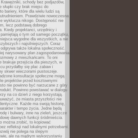
 Krawężniki, schody bez podjazdów,
e słupki czy brak miejsc do
 bariery, które dla wielu ludzi są
utrudnieniem. Prawdziwie nowoczesna
ie wyklucza nikogo. Dostępność nie
em, lecz podstawą dobrego
a. Kiedy projektanci, urzędnicy i
 pamiętają o tym od samego początku,
iejsca wygodne dla wszystkich, a nie
jszybszych i najsilniejszych. Coraz
 odgrywa także lokalna społeczność.
piej narysowany plan zagospodarowania
 rozmowy z mieszkańcami. To oni
e brakuje przejścia dla pieszych, w
cu przydałby się plac zabaw i
ny skwer wieczorami pustoszeje.
adzone konsultacje społeczne mogą
ele projektów przed kosztownymi
sto nie powinno być narzucane z góry
produkt. Powinno powstawać w dialogu
órzy na co dzień z niego korzystają.
uważyć, że miasta przyszłości nie
dentyczne. Każde ma swoją historię,
charakter i tempo życia. Jedne będą
odę i bulwary, inne na zieleń, jeszcze
udowę dawnych funkcji śródmieścia.
o można zrobić, to kopiować
bez refleksji nad lokalnymi potrzebami.
ozwój nie polega na ślepym
twie, ale na mądrym wykorzystaniu