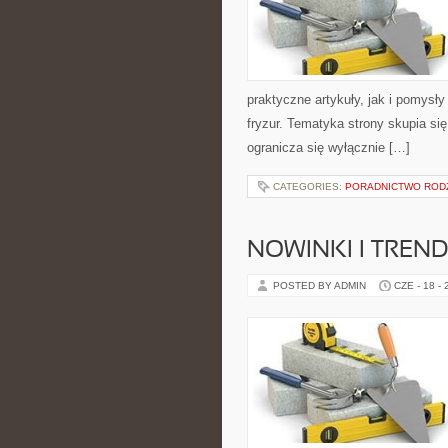
praktyczne artykuły, jak i pomysł
fryzur. Tematyka strony skupia s
ogranicza się wyłącznie […]
CATEGORIES:
PORADNICTWO ROD
NOWINKI I TREN
POSTED BY ADMIN
CZE - 18 -