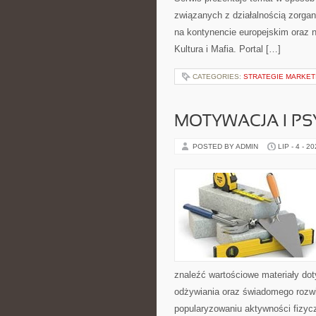
związanych z działalnością zorga
na kontynencie europejskim oraz n
Kultura i Mafia. Portal […]
CATEGORIES:
STRATEGIE MARKET
MOTYWACJA I P
POSTED BY ADMIN
LIP - 4 - 2
znaleźć wartościowe materiały dot
odżywiania oraz świadomego rozwij
popularyzowaniu aktywności fizyc