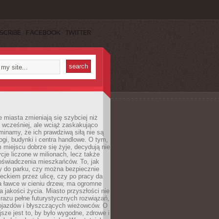
SCRIBE
FACEBOOK
TWITTER
miasta zmieniają się szybciej niż
 wcześniej, ale wciąż zaskakująco
inamy, że ich prawdziwą siłą nie są
ogi, budynki i centra handlowe. O tym,
miejscu dobrze się żyje, decydują nie
ycje liczone w milionach, lecz także
oświadczenia mieszkańców. To, jak
 do parku, czy można bezpiecznie
ieckiem przez ulicę, czy po pracy da
a ławce w cieniu drzew, ma ogromne
a jakości życia. Miasto przyszłości nie
razu pełne futurystycznych rozwiązań,
pojazdów i błyszczących wieżowców. O
jsze jest to, by było wygodne, zdrowe i