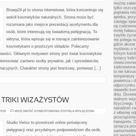
I
można załatw
SKÓRA
tylko oszczę
PROBLEMATYCZNA
Bioarp24.pl to strona internetowa, która koncentruje się
poprawia rel
apteka, przy
wokół kosmetyków naturalnych. Strona może być
zasięgu spac
rozumiana jako miejsce prezentacji asortymentu dla
na codzienne
mniej hałasu,
osób, które interesują się świadomą pielęgnacją. To
zwykłe życie
witryna, która wpisuje się w rosnące zainteresowanie
nie polega n
gdzie akurat
kosmetykami o prostszym składzie. Polecamy
myśleniu o 
którym każd
 nowości. Głównym motywem strony jest świat kosmetyków
tysięcy lud
interesować zarówno osoby prywatne, jak i sprzedawców,
nowoczesnego
zadrzewiona 
nacyjnych. Charakter strony jest branżowy, ponieważ […]
to nie luksu
temperaturę 
powietrza i 
odpoczynku.
niewielki ko
dniu. Drzewa
realnym wsp
TRIKI WIZAŻYSTÓW
fizycznego. 
nasadzeń za
PROFESJONALNE
 2026
MOŻLIWOŚĆ KOMENTOWANIA
ZOSTAŁA WYŁĄCZONA
z własnej od
TRIKI
przeciążenie
WIZAŻYSTÓW
transportu. 
Studio Veriss to przestrzeń online poświęcony
oznacza prz
pielęgnacji oraz przydatnym podpowiedziom dla osób,
samochodów 
już wyraźnie