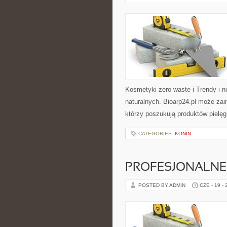
Kosmetyki zero waste i Trendy i
naturalnych. Bioarp24.pl może za
którzy poszukują produktów pielęg
CATEGORIES:
KONIN
PROFESJONALNE 
POSTED BY ADMIN
CZE - 19 -