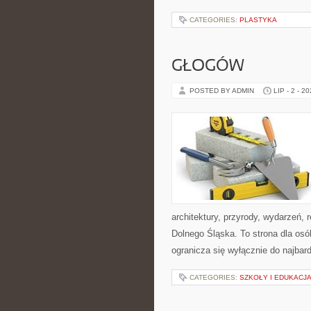
CATEGORIES:
PLASTYKA
GŁOGÓW
POSTED BY ADMIN
LIP - 2 - 2
architektury, przyrody, wydarzeń,
Dolnego Śląska. To strona dla os
ogranicza się wyłącznie do najbard
CATEGORIES:
SZKOŁY I EDUKACJ