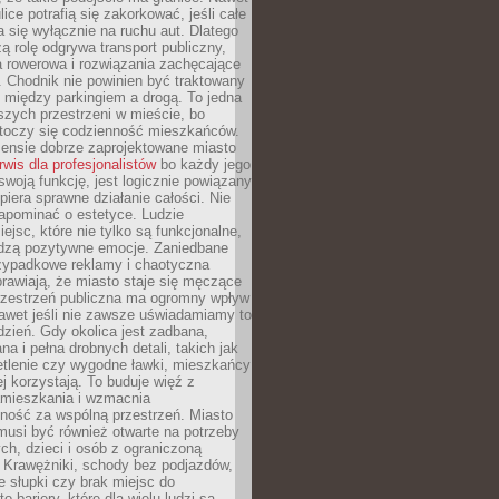
ice potrafią się zakorkować, jeśli całe
a się wyłącznie na ruchu aut. Dlatego
ą rolę odgrywa transport publiczny,
ra rowerowa i rozwiązania zachęcające
 Chodnik nie powinien być traktowany
 między parkingiem a drogą. To jedna
szych przestrzeni w mieście, bo
 toczy się codzienność mieszkańców.
nsie dobrze zaprojektowane miasto
rwis dla profesjonalistów
bo każdy jego
woją funkcję, jest logicznie powiązany
spiera sprawne działanie całości. Nie
apominać o estetyce. Ludzie
iejsc, które nie tylko są funkcjonalne,
udzą pozytywne emocje. Zaniedbane
rzypadkowe reklamy i chaotyczna
rawiają, że miasto staje się męczące
Przestrzeń publiczna ma ogromny wpływ
nawet jeśli nie zawsze uświadamiamy to
dzień. Gdy okolica jest zadbana,
a i pełna drobnych detali, takich jak
etlenie czy wygodne ławki, mieszkańcy
ej korzystają. To buduje więź z
mieszkania i wzmacnia
ność za wspólną przestrzeń. Miasto
musi być również otwarte na potrzeby
ch, dzieci i osób z ograniczoną
 Krawężniki, schody bez podjazdów,
e słupki czy brak miejsc do
 bariery, które dla wielu ludzi są