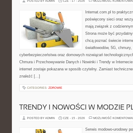
POSTED BY ADMIN
CZE - 17 - 2026
MOŻLIWOŚĆ KOMENTOWA
Internat.com.pl to praktyc
poświęcony sieci oraz wszy
mają związek z codziennym
Strona może być przydatny
chcą poznać świecie intern
światłowodów, 5G, chmury, 
cyberbezpieczeństwa oraz domowych rozwiązań technologicznych
Chmura i Przechowywanie Danych i Nowinki i Trendy w Internecie
internet zostaje pokazana w sposób czytelny. Zamiast techniczn
znaleźć […]
CATEGORIES:
ZDROWIE
TRENDY I NOWOŚCI W MODZIE PL
POSTED BY ADMIN
CZE - 15 - 2026
MOŻLIWOŚĆ KOMENTOWA
Serwis modowo-urodowy poś