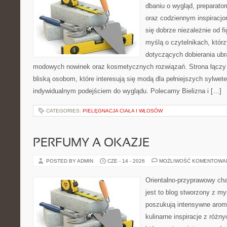
dbaniu o wygląd, preparato
oraz codziennym inspiracjo
się dobrze niezależnie od f
myślą o czytelnikach, któr
dotyczących dobierania ubra
modowych nowinek oraz kosmetycznych rozwiązań. Strona łączy i
bliską osobom, które interesują się modą dla pełniejszych sylwete
indywidualnym podejściem do wyglądu. Polecamy Bielizna i […]
CATEGORIES:
PIELĘGNACJA CIAŁA I WŁOSÓW
PERFUMY A OKAZJE
POSTED BY ADMIN
CZE - 14 - 2026
MOŻLIWOŚĆ KOMENTOWA
Orientalno-przyprawowy char
jest to blog stworzony z my
poszukują intensywne aroma
kulinarne inspiracje z różny