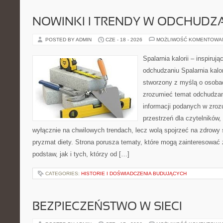
NOWINKI I TRENDY W ODCHUDZ
POSTED BY ADMIN
CZE - 18 - 2026
MOŻLIWOŚĆ KOMENTOWA
Spalarnia kalorii – inspiruj
odchudzaniu Spalarnia kalor
stworzony z myślą o osobac
zrozumieć temat odchudzan
informacji podanych w zroz
przestrzeń dla czytelników,
wyłącznie na chwilowych trendach, lecz wolą spojrzeć na zdrowy s
pryzmat diety. Strona porusza tematy, które mogą zainteresować
podstaw, jak i tych, którzy od […]
CATEGORIES:
HISTORIE I DOŚWIADCZENIA BUDUJĄCYCH
BEZPIECZEŃSTWO W SIECI