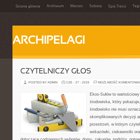
Archiwum
Marzec
Sobota
Tagi
Strona główna
Spis Treści
ARCHIPELAGI
CZYTELNICZY GŁOS
POSTED BY ADMIN
CZE - 27 - 2026
MOŻLIWOŚĆ KOMENTOWA
Ekos-Sułów to wartościowy
środowiska, który pokazuje
środowisko nie musi oznac
skomplikowanych decyzji a
przestrzeń, w którym czyte
wskazówki, ciekawostki ora
dotyczące codziennych wyborów, domu, zakupów, podróży, gotowan