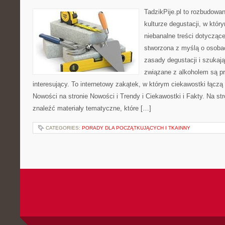
TadzikPije.pl to rozbudowa
kulturze degustacji, w któ
niebanalne treści dotyczące
stworzona z myślą o osoba
zasady degustacji i szukaj
związane z alkoholem są p
interesujący. To internetowy zakątek, w którym ciekawostki łączą
Nowości na stronie Nowości i Trendy i Ciekawostki i Fakty. Na st
znaleźć materiały tematyczne, które […]
CATEGORIES:
PORADY DLA POCZĄTKUJĄCYCH I TKAINNY