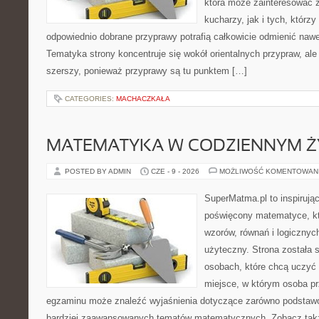
która może zainteresować
kucharzy, jak i tych, którz
odpowiednio dobrane przyprawy potrafią całkowicie odmienić nawe
Tematyka strony koncentruje się wokół orientalnych przypraw, ale 
szerszy, ponieważ przyprawy są tu punktem […]
CATEGORIES:
MACHACZKAŁA
MATEMATYKA W CODZIENNYM Ż
POSTED BY ADMIN
CZE - 9 - 2026
MOŻLIWOŚĆ KOMENTOWAN
SuperMatma.pl to inspirując
poświęcony matematyce, któ
wzorów, równań i logicznyc
użyteczny. Strona została 
osobach, które chcą uczyć 
miejsce, w którym osoba pr
egzaminu może znaleźć wyjaśnienia dotyczące zarówno podstawo
bardziej zaawansowanych tematów matematycznych. Zobacz także