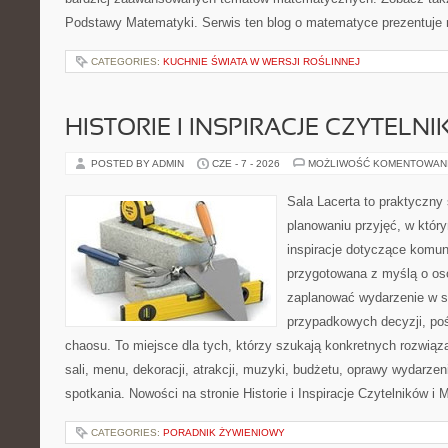
Podstawy Matematyki. Serwis ten blog o matematyce prezentuje
CATEGORIES:
KUCHNIE ŚWIATA W WERSJI ROŚLINNEJ
HISTORIE I INSPIRACJE CZYTELN
POSTED BY ADMIN
CZE - 7 - 2026
MOŻLIWOŚĆ KOMENTOWAN
Sala Lacerta to praktyczny
planowaniu przyjęć, w któr
inspiracje dotyczące komuni
przygotowana z myślą o os
zaplanować wydarzenie w s
przypadkowych decyzji, poś
chaosu. To miejsce dla tych, którzy szukają konkretnych rozwi
sali, menu, dekoracji, atrakcji, muzyki, budżetu, oprawy wydarze
spotkania. Nowości na stronie Historie i Inspiracje Czytelników i 
CATEGORIES:
PORADNIK ŻYWIENIOWY