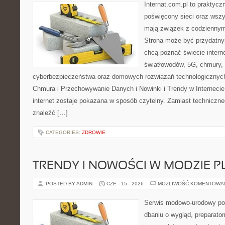
Internat.com.pl to praktyc
poświęcony sieci oraz wszy
mają związek z codziennym
Strona może być przydatny
chcą poznać świecie intern
światłowodów, 5G, chmury, 
cyberbezpieczeństwa oraz domowych rozwiązań technologicznych
Chmura i Przechowywanie Danych i Nowinki i Trendy w Internecie
internet zostaje pokazana w sposób czytelny. Zamiast techniczn
znaleźć […]
CATEGORIES:
ZDROWIE
TRENDY I NOWOŚCI W MODZIE PL
POSTED BY ADMIN
CZE - 15 - 2026
MOŻLIWOŚĆ KOMENTOWA
Serwis modowo-urodowy poś
dbaniu o wygląd, preparato