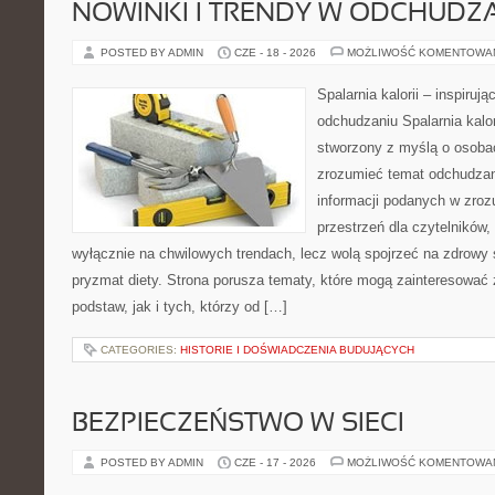
NOWINKI I TRENDY W ODCHUDZ
POSTED BY ADMIN
CZE - 18 - 2026
MOŻLIWOŚĆ KOMENTOWA
Spalarnia kalorii – inspiruj
odchudzaniu Spalarnia kalor
stworzony z myślą o osobac
zrozumieć temat odchudzan
informacji podanych w zroz
przestrzeń dla czytelników,
wyłącznie na chwilowych trendach, lecz wolą spojrzeć na zdrowy s
pryzmat diety. Strona porusza tematy, które mogą zainteresować
podstaw, jak i tych, którzy od […]
CATEGORIES:
HISTORIE I DOŚWIADCZENIA BUDUJĄCYCH
BEZPIECZEŃSTWO W SIECI
POSTED BY ADMIN
CZE - 17 - 2026
MOŻLIWOŚĆ KOMENTOWA