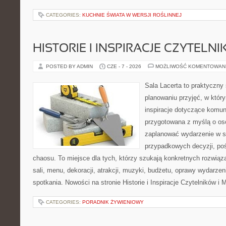
CATEGORIES:
KUCHNIE ŚWIATA W WERSJI ROŚLINNEJ
HISTORIE I INSPIRACJE CZYTELN
POSTED BY ADMIN
CZE - 7 - 2026
MOŻLIWOŚĆ KOMENTOWAN
Sala Lacerta to praktyczny
planowaniu przyjęć, w któr
inspiracje dotyczące komuni
przygotowana z myślą o os
zaplanować wydarzenie w s
przypadkowych decyzji, poś
chaosu. To miejsce dla tych, którzy szukają konkretnych rozwi
sali, menu, dekoracji, atrakcji, muzyki, budżetu, oprawy wydarze
spotkania. Nowości na stronie Historie i Inspiracje Czytelników i 
CATEGORIES:
PORADNIK ŻYWIENIOWY