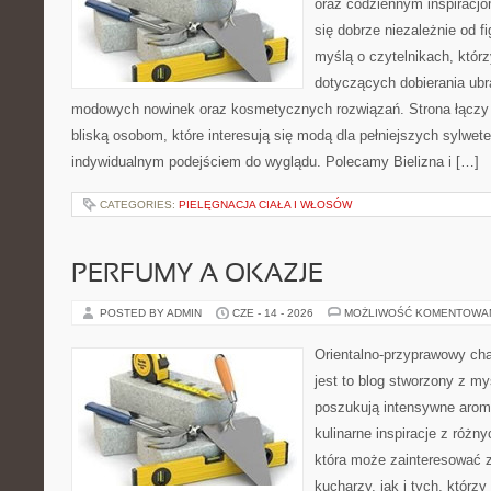
oraz codziennym inspiracjo
się dobrze niezależnie od f
myślą o czytelnikach, któr
dotyczących dobierania ubra
modowych nowinek oraz kosmetycznych rozwiązań. Strona łączy i
bliską osobom, które interesują się modą dla pełniejszych sylwete
indywidualnym podejściem do wyglądu. Polecamy Bielizna i […]
CATEGORIES:
PIELĘGNACJA CIAŁA I WŁOSÓW
PERFUMY A OKAZJE
POSTED BY ADMIN
CZE - 14 - 2026
MOŻLIWOŚĆ KOMENTOWA
Orientalno-przyprawowy char
jest to blog stworzony z my
poszukują intensywne aroma
kulinarne inspiracje z różny
która może zainteresować
kucharzy, jak i tych, którz