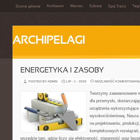
Archiwum
Marzec
Sobota
Tagi
Strona główna
Spis Treści
ARCHIPELAGI
ENERGETYKA I ZASOBY
POSTED BY ADMIN
LIP - 1 - 2026
MOŻLIWOŚĆ KOMENTOWAN
Tworzymy zaawansowane ro
dla przemysłu, dostarczaj
urządzenia wykorzystujące 
wysokociśnieniową. Nasza d
na projektowaniu, produkcji
kompleksowych rozwiązań, 
wszędzie tam, gdzie liczy się efektywność, staranność oraz be