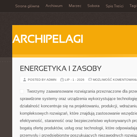
Archiwum
Marzec
Sobota
Tagi
Strona główna
Spis Treści
ARCHIPELAGI
ENERGETYKA I ZASOBY
POSTED BY ADMIN
LIP - 1 - 2026
MOŻLIWOŚĆ KOMENTOWAN
Tworzymy zaawansowane ro
dla przemysłu, dostarczaj
urządzenia wykorzystujące 
wysokociśnieniową. Nasza d
na projektowaniu, produkcji
kompleksowych rozwiązań, 
wszędzie tam, gdzie liczy się efektywność, staranność oraz be