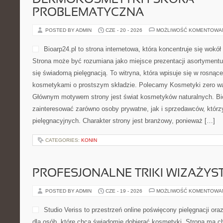
została przygotowana z myślą o osobach, które chcą lepiej roz
środowiskowe, ale jednocześnie szukają […]
CATEGORIES:
BOCHEN-CHLEBA
DERMOKOSMETYKI I SKÓRA
PROBLEMATYCZNA
POSTED BY ADMIN
CZE - 20 - 2026
MOŻLIWOŚĆ KOMENTOWA
Bioarp24.pl to strona intern
wokół kosmetyków naturaln
rozumiana jako miejsce pre
osób, które interesują się 
witryna, która wpisuje się 
kosmetykami o prostszym 
Kosmetyki zero waste i Trendy i nowości. Głównym motywem str
naturalnych. Bioarp24.pl może zainteresować zarówno osoby pryw
którzy poszukują produktów pielęgnacyjnych. Charakter strony je