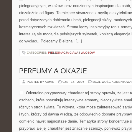
Internat.com.pl to praktyc
poświęcony sieci oraz wszy
mają związek z codziennym
Strona może być przydatny
chcą poznać świecie intern
światłowodów, 5G, chmury, 
cyberbezpieczeństwa oraz domowych rozwiązań technologicznych
Chmura i Przechowywanie Danych i Nowinki i Trendy w Internecie
internet zostaje pokazana w sposób czytelny. Zamiast techniczn
znaleźć […]
CATEGORIES:
ZDROWIE
TRENDY I NOWOŚCI W MODZIE PL
POSTED BY ADMIN
CZE - 15 - 2026
MOŻLIWOŚĆ KOMENTOWA
Serwis modowo-urodowy poś
dbaniu o wygląd, preparato