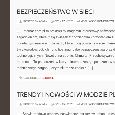
NOWINKI I TRENDY W ODCHUDZ
POSTED BY ADMIN
CZE - 18 - 2026
MOŻLIWOŚĆ KOMENTOWA
Spalarnia kalorii – inspiruj
odchudzaniu Spalarnia kalor
stworzony z myślą o osobac
zrozumieć temat odchudzan
informacji podanych w zroz
przestrzeń dla czytelników,
wyłącznie na chwilowych trendach, lecz wolą spojrzeć na zdrowy s
pryzmat diety. Strona porusza tematy, które mogą zainteresować
podstaw, jak i tych, którzy od […]
CATEGORIES:
HISTORIE I DOŚWIADCZENIA BUDUJĄCYCH
BEZPIECZEŃSTWO W SIECI
POSTED BY ADMIN
CZE - 17 - 2026
MOŻLIWOŚĆ KOMENTOWA