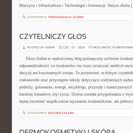
procesów. Strona prezentuje bogatą ofertę produktów, usług oraz t
odpowiadają na potrzeby współczesnego przemysłu i przedsiębio
niezawodnych rozwiązań technicznych. Polecam Maszyny i Infrastr
Innowacje. Nasza oferta […]
CATEGORIES:
PRZEDSZKOLA I ŻLOBKI
CZYTELNICZY GŁOS
POSTED BY ADMIN
CZE - 27 - 2026
MOŻLIWOŚĆ KOMENTOWA
Ekos-Sułów to wartościowy
środowiska, który pokazuje
środowisko nie musi oznac
skomplikowanych decyzji a
przestrzeń, w którym czyte
wskazówki, ciekawostki ora
dotyczące codziennych wyborów, domu, zakupów, podróży, gotowan
przyrody i nowoczesnych rozwiązań wspierających bardziej świad