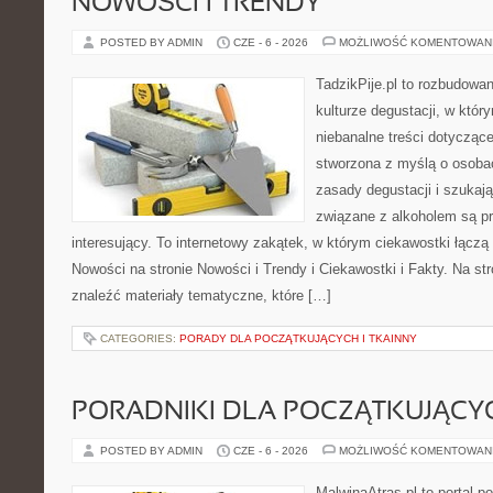
NOWOŚCI I TRENDY
POSTED BY ADMIN
CZE - 6 - 2026
MOŻLIWOŚĆ KOMENTOWAN
TadzikPije.pl to rozbudowa
kulturze degustacji, w któ
niebanalne treści dotyczące
stworzona z myślą o osoba
zasady degustacji i szukaj
związane z alkoholem są p
interesujący. To internetowy zakątek, w którym ciekawostki łączą
Nowości na stronie Nowości i Trendy i Ciekawostki i Fakty. Na st
znaleźć materiały tematyczne, które […]
CATEGORIES:
PORADY DLA POCZĄTKUJĄCYCH I TKAINNY
PORADNIKI DLA POCZĄTKUJĄCY
POSTED BY ADMIN
CZE - 6 - 2026
MOŻLIWOŚĆ KOMENTOWAN
MalwinaAtras.pl to portal 