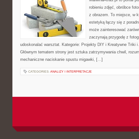
robieniu zdjęć, obróbce foto
z obrazem. To miejsce, w k
estetyką łączy się z porad
może zainteresować zarówn
zaczynają przygodę z fotogra
udoskonalać warsztat. Kategorie: Projekty DIY i Kreatywne Triki i A
Głównym tematem strony jest sztuka zatrzymywania chwil, rozumi
mechaniczne naciskanie spustu migawki, […]
CATEGORIES:
ANALIZY I INTERPRETACJE