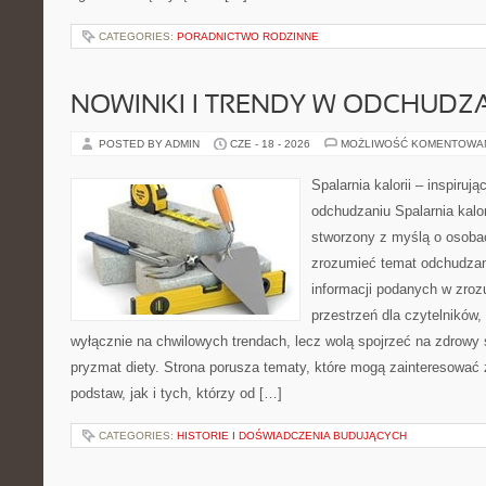
CATEGORIES:
PORADNICTWO RODZINNE
NOWINKI I TRENDY W ODCHUDZ
POSTED BY ADMIN
CZE - 18 - 2026
MOŻLIWOŚĆ KOMENTOWA
Spalarnia kalorii – inspiruj
odchudzaniu Spalarnia kalor
stworzony z myślą o osobac
zrozumieć temat odchudzan
informacji podanych w zroz
przestrzeń dla czytelników,
wyłącznie na chwilowych trendach, lecz wolą spojrzeć na zdrowy s
pryzmat diety. Strona porusza tematy, które mogą zainteresować
podstaw, jak i tych, którzy od […]
CATEGORIES:
HISTORIE I DOŚWIADCZENIA BUDUJĄCYCH