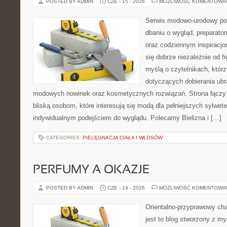
POSTED BY ADMIN
CZE - 15 - 2026
MOŻLIWOŚĆ KOMENTOWA
Serwis modowo-urodowy poś
dbaniu o wygląd, preparato
oraz codziennym inspiracjo
się dobrze niezależnie od f
myślą o czytelnikach, któr
dotyczących dobierania ubra
modowych nowinek oraz kosmetycznych rozwiązań. Strona łączy i
bliską osobom, które interesują się modą dla pełniejszych sylwete
indywidualnym podejściem do wyglądu. Polecamy Bielizna i […]
CATEGORIES:
PIELĘGNACJA CIAŁA I WŁOSÓW
PERFUMY A OKAZJE
POSTED BY ADMIN
CZE - 14 - 2026
MOŻLIWOŚĆ KOMENTOWA
Orientalno-przyprawowy char
jest to blog stworzony z my