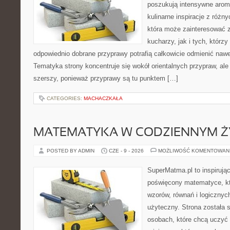
poszukują intensywne aroma
kulinarne inspiracje z różny
która może zainteresować
kucharzy, jak i tych, którz
odpowiednio dobrane przyprawy potrafią całkowicie odmienić nawe
Tematyka strony koncentruje się wokół orientalnych przypraw, ale 
szerszy, ponieważ przyprawy są tu punktem […]
CATEGORIES:
MACHACZKAŁA
MATEMATYKA W CODZIENNYM Ż
POSTED BY ADMIN
CZE - 9 - 2026
MOŻLIWOŚĆ KOMENTOWAN
SuperMatma.pl to inspirując
poświęcony matematyce, któ
wzorów, równań i logicznyc
użyteczny. Strona została 
osobach, które chcą uczyć 