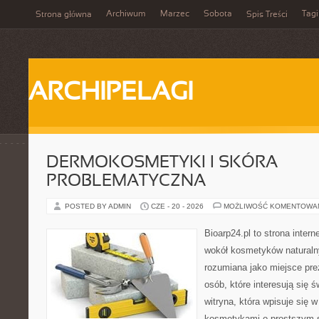
Archiwum
Marzec
Sobota
Tagi
Strona główna
Spis Treści
ARCHIPELAGI
DERMOKOSMETYKI I SKÓRA
PROBLEMATYCZNA
POSTED BY ADMIN
CZE - 20 - 2026
MOŻLIWOŚĆ KOMENTOWA
Bioarp24.pl to strona intern
wokół kosmetyków naturaln
rozumiana jako miejsce pre
osób, które interesują się 
witryna, która wpisuje się 
kosmetykami o prostszym 