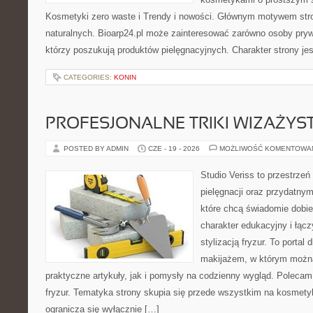
Kosmetyki zero waste i Trendy i nowości. Głównym motywem str
naturalnych. Bioarp24.pl może zainteresować zarówno osoby pryw
którzy poszukują produktów pielęgnacyjnych. Charakter strony je
CATEGORIES:
KONIN
PROFESJONALNE TRIKI WIZAŻY
POSTED BY ADMIN
CZE - 19 - 2026
MOŻLIWOŚĆ KOMENTOWA
Studio Veriss to przestrzeń
pielęgnacji oraz przydatny
które chcą świadomie dobi
charakter edukacyjny i łąc
stylizacją fryzur. To portal
makijażem, w którym możn
praktyczne artykuły, jak i pomysły na codzienny wygląd. Polecam 
fryzur. Tematyka strony skupia się przede wszystkim na kosmety
ogranicza się wyłącznie […]