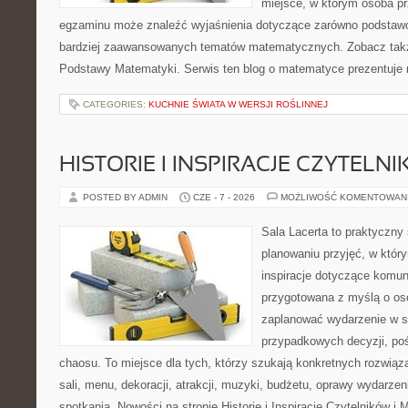
miejsce, w którym osoba pr
egzaminu może znaleźć wyjaśnienia dotyczące zarówno podstawo
bardziej zaawansowanych tematów matematycznych. Zobacz także
Podstawy Matematyki. Serwis ten blog o matematyce prezentuje
CATEGORIES:
KUCHNIE ŚWIATA W WERSJI ROŚLINNEJ
HISTORIE I INSPIRACJE CZYTELN
POSTED BY ADMIN
CZE - 7 - 2026
MOŻLIWOŚĆ KOMENTOWAN
Sala Lacerta to praktyczny
planowaniu przyjęć, w któr
inspiracje dotyczące komuni
przygotowana z myślą o os
zaplanować wydarzenie w s
przypadkowych decyzji, poś
chaosu. To miejsce dla tych, którzy szukają konkretnych rozwi
sali, menu, dekoracji, atrakcji, muzyki, budżetu, oprawy wydarze
spotkania. Nowości na stronie Historie i Inspiracje Czytelników i 