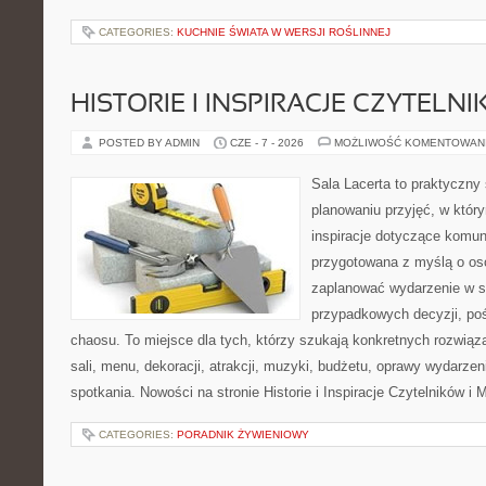
CATEGORIES:
KUCHNIE ŚWIATA W WERSJI ROŚLINNEJ
HISTORIE I INSPIRACJE CZYTELN
POSTED BY ADMIN
CZE - 7 - 2026
MOŻLIWOŚĆ KOMENTOWAN
Sala Lacerta to praktyczny
planowaniu przyjęć, w któr
inspiracje dotyczące komuni
przygotowana z myślą o os
zaplanować wydarzenie w s
przypadkowych decyzji, poś
chaosu. To miejsce dla tych, którzy szukają konkretnych rozwi
sali, menu, dekoracji, atrakcji, muzyki, budżetu, oprawy wydarze
spotkania. Nowości na stronie Historie i Inspiracje Czytelników i 
CATEGORIES:
PORADNIK ŻYWIENIOWY