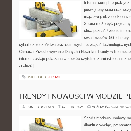
Internat.com.pl to praktyc
poświęcony sieci oraz wszy
mają związek z codziennym
Strona może być przydatny
chcą poznać świecie intern
światłowodów, 5G, chmury, 
cyberbezpieczeństwa oraz domowych rozwiązań technologicznych
Chmura i Przechowywanie Danych i Nowinki i Trendy w Internecie
internet zostaje pokazana w sposób czytelny. Zamiast techniczn
znaleźć […]
CATEGORIES:
ZDROWIE
TRENDY I NOWOŚCI W MODZIE PL
POSTED BY ADMIN
CZE - 15 - 2026
MOŻLIWOŚĆ KOMENTOWA
Serwis modowo-urodowy poś
dbaniu o wygląd, preparato