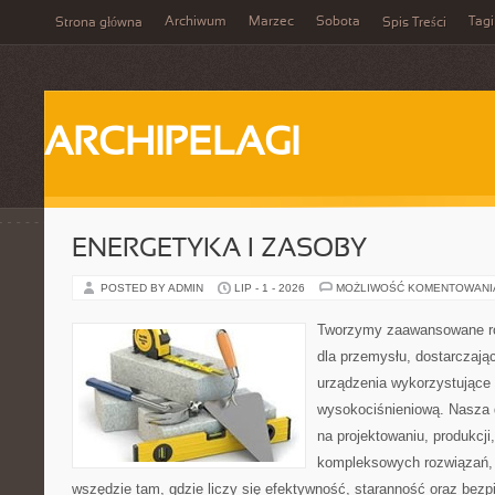
Archiwum
Marzec
Sobota
Tagi
Strona główna
Spis Treści
ARCHIPELAGI
ENERGETYKA I ZASOBY
POSTED BY ADMIN
LIP - 1 - 2026
MOŻLIWOŚĆ KOMENTOWAN
Tworzymy zaawansowane ro
dla przemysłu, dostarczaj
urządzenia wykorzystujące 
wysokociśnieniową. Nasza d
na projektowaniu, produkcji
kompleksowych rozwiązań, 
wszędzie tam, gdzie liczy się efektywność, staranność oraz be