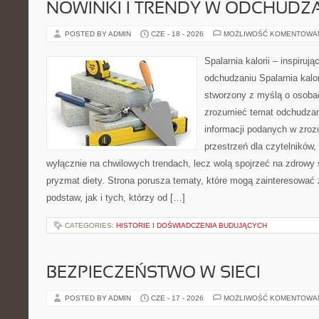
NOWINKI I TRENDY W ODCHUDZ
POSTED BY ADMIN
CZE - 18 - 2026
MOŻLIWOŚĆ KOMENTOWA
Spalarnia kalorii – inspiruj
odchudzaniu Spalarnia kalor
stworzony z myślą o osobac
zrozumieć temat odchudzan
informacji podanych w zroz
przestrzeń dla czytelników,
wyłącznie na chwilowych trendach, lecz wolą spojrzeć na zdrowy s
pryzmat diety. Strona porusza tematy, które mogą zainteresować
podstaw, jak i tych, którzy od […]
CATEGORIES:
HISTORIE I DOŚWIADCZENIA BUDUJĄCYCH
BEZPIECZEŃSTWO W SIECI
POSTED BY ADMIN
CZE - 17 - 2026
MOŻLIWOŚĆ KOMENTOWA