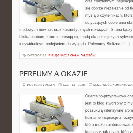
oraz codziennym inspiracjo
się dobrze niezależnie od f
myślą o czytelnikach, któr
dotyczących dobierania ubra
modowych nowinek oraz kosmetycznych rozwiązań. Strona łączy i
bliską osobom, które interesują się modą dla pełniejszych sylwete
indywidualnym podejściem do wyglądu. Polecamy Bielizna i […]
CATEGORIES:
PIELĘGNACJA CIAŁA I WŁOSÓW
PERFUMY A OKAZJE
POSTED BY ADMIN
CZE - 14 - 2026
MOŻLIWOŚĆ KOMENTOWA
Orientalno-przyprawowy char
jest to blog stworzony z my
poszukują intensywne aroma
kulinarne inspiracje z różny
która może zainteresować
kucharzy, jak i tych, którz