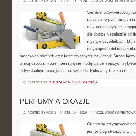
POSTED BY ADMIN
CZE - 15 - 2026
MOŻLIWOŚĆ KOMENTOWA
Serwis modowo-urodowy poś
dbaniu o wygląd, preparato
oraz codziennym inspiracjo
się dobrze niezależnie od f
myślą o czytelnikach, któr
dotyczących dobierania ubra
modowych nowinek oraz kosmetycznych rozwiązań. Strona łączy i
bliską osobom, które interesują się modą dla pełniejszych sylwete
indywidualnym podejściem do wyglądu. Polecamy Bielizna i […]
CATEGORIES:
PIELĘGNACJA CIAŁA I WŁOSÓW
PERFUMY A OKAZJE
POSTED BY ADMIN
CZE - 14 - 2026
MOŻLIWOŚĆ KOMENTOWA
Orientalno-przyprawowy char
jest to blog stworzony z my