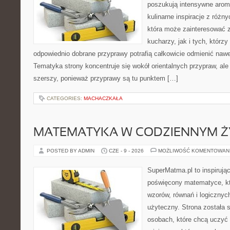
poszukują intensywne aroma
kulinarne inspiracje z różny
która może zainteresować
kucharzy, jak i tych, którz
odpowiednio dobrane przyprawy potrafią całkowicie odmienić nawe
Tematyka strony koncentruje się wokół orientalnych przypraw, ale 
szerszy, ponieważ przyprawy są tu punktem […]
CATEGORIES:
MACHACZKAŁA
MATEMATYKA W CODZIENNYM Ż
POSTED BY ADMIN
CZE - 9 - 2026
MOŻLIWOŚĆ KOMENTOWAN
SuperMatma.pl to inspirując
poświęcony matematyce, któ
wzorów, równań i logicznyc
użyteczny. Strona została 
osobach, które chcą uczyć 