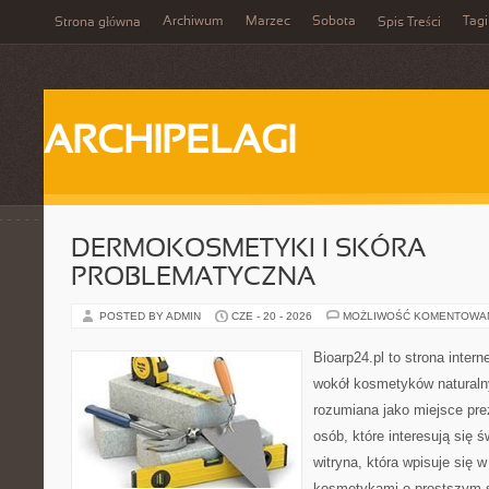
Archiwum
Marzec
Sobota
Tagi
Strona główna
Spis Treści
ARCHIPELAGI
DERMOKOSMETYKI I SKÓRA
PROBLEMATYCZNA
POSTED BY ADMIN
CZE - 20 - 2026
MOŻLIWOŚĆ KOMENTOWA
Bioarp24.pl to strona intern
wokół kosmetyków naturaln
rozumiana jako miejsce pre
osób, które interesują się 
witryna, która wpisuje się 
kosmetykami o prostszym 