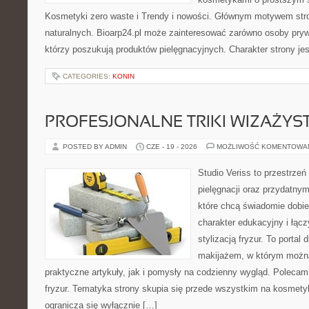
Kosmetyki zero waste i Trendy i nowości. Głównym motywem str
naturalnych. Bioarp24.pl może zainteresować zarówno osoby pryw
którzy poszukują produktów pielęgnacyjnych. Charakter strony je
CATEGORIES:
KONIN
PROFESJONALNE TRIKI WIZAŻY
POSTED BY ADMIN
CZE - 19 - 2026
MOŻLIWOŚĆ KOMENTOWA
Studio Veriss to przestrzeń
pielęgnacji oraz przydatny
które chcą świadomie dobi
charakter edukacyjny i łąc
stylizacją fryzur. To portal
makijażem, w którym możn
praktyczne artykuły, jak i pomysły na codzienny wygląd. Polecam 
fryzur. Tematyka strony skupia się przede wszystkim na kosmety
ogranicza się wyłącznie […]