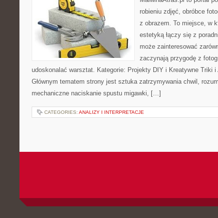
robieniu zdjęć, obróbce foto
z obrazem. To miejsce, w k
estetyką łączy się z porad
może zainteresować zarówn
zaczynają przygodę z fotogra
udoskonalać warsztat. Kategorie: Projekty DIY i Kreatywne Triki i A
Głównym tematem strony jest sztuka zatrzymywania chwil, rozumi
mechaniczne naciskanie spustu migawki, […]
CATEGORIES:
ANALIZY I INTERPRETACJE