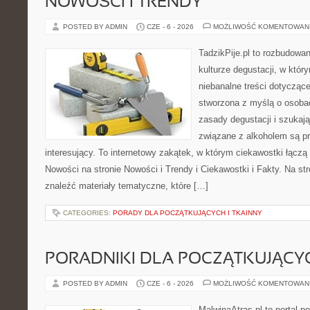
NOWOŚCI I TRENDY
POSTED BY ADMIN
CZE - 6 - 2026
MOŻLIWOŚĆ KOMENTOWAN
TadzikPije.pl to rozbudowa
kulturze degustacji, w któ
niebanalne treści dotyczące
stworzona z myślą o osoba
zasady degustacji i szukaj
związane z alkoholem są p
interesujący. To internetowy zakątek, w którym ciekawostki łączą
Nowości na stronie Nowości i Trendy i Ciekawostki i Fakty. Na st
znaleźć materiały tematyczne, które […]
CATEGORIES:
PORADY DLA POCZĄTKUJĄCYCH I TKAINNY
PORADNIKI DLA POCZĄTKUJĄCY
POSTED BY ADMIN
CZE - 6 - 2026
MOŻLIWOŚĆ KOMENTOWAN
MalwinaAtras.pl to portal 