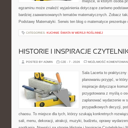
miejsce, w którym osoba pr
egzaminu może znaleźć wyjaśnienia dotyczące zarówno podstawo
bardziej zaawansowanych tematów matematycznych. Zobacz także
Podstawy Matematyki. Serwis ten blog o matematyce prezentuje
CATEGORIES:
KUCHNIE ŚWIATA W WERSJI ROŚLINNEJ
HISTORIE I INSPIRACJE CZYTELN
POSTED BY ADMIN
CZE - 7 - 2026
MOŻLIWOŚĆ KOMENTOWAN
Sala Lacerta to praktyczny
planowaniu przyjęć, w któr
inspiracje dotyczące komuni
przygotowana z myślą o os
zaplanować wydarzenie w s
przypadkowych decyzji, poś
chaosu. To miejsce dla tych, którzy szukają konkretnych rozwi
sali, menu, dekoracji, atrakcji, muzyki, budżetu, oprawy wydarze
spotkania. Nowości na stronie Historie i Inspiracje Czytelników i 