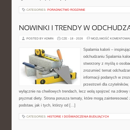
CATEGORIES:
PORADNICTWO RODZINNE
NOWINKI I TRENDY W ODCHUDZ
POSTED BY ADMIN
CZE - 18 - 2026
MOŻLIWOŚĆ KOMENTOWA
Spalarnia kalorii – inspiruj
odchudzaniu Spalarnia kalor
stworzony z myślą o osobac
zrozumieć temat odchudzan
informacji podanych w zroz
przestrzeń dla czytelników,
wyłącznie na chwilowych trendach, lecz wolą spojrzeć na zdrowy s
pryzmat diety. Strona porusza tematy, które mogą zainteresować
podstaw, jak i tych, którzy od […]
CATEGORIES:
HISTORIE I DOŚWIADCZENIA BUDUJĄCYCH