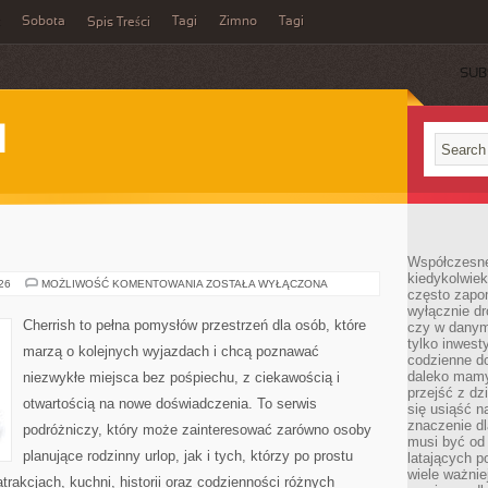
Sobota
Tagi
Zimno
Tagi
Spis Treści
SUB
I
Współczesne 
kiedykolwiek
KOLUMBIA
026
MOŻLIWOŚĆ KOMENTOWANIA
ZOSTAŁA WYŁĄCZONA
często zapom
wyłącznie dr
Cherrish to pełna pomysłów przestrzeń dla osób, które
czy w danym 
tylko inwest
marzą o kolejnych wyjazdach i chcą poznawać
codzienne d
daleko mamy
niezwykłe miejsca bez pośpiechu, z ciekawością i
przejść z dz
otwartością na nowe doświadczenia. To serwis
się usiąść n
znaczenie dl
podróżniczy, który może zainteresować zarówno osoby
musi być od 
planujące rodzinny urlop, jak i tych, którzy po prostu
latających 
wiele ważnie
atrakcjach, kuchni, historii oraz codzienności różnych