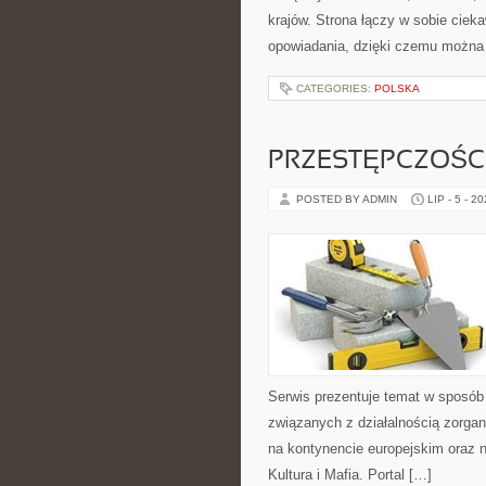
krajów. Strona łączy w sobie cie
opowiadania, dzięki czemu można
CATEGORIES:
POLSKA
PRZESTĘPCZOŚ
POSTED BY ADMIN
LIP - 5 - 2
Serwis prezentuje temat w sposób 
związanych z działalnością zorga
na kontynencie europejskim oraz n
Kultura i Mafia. Portal […]