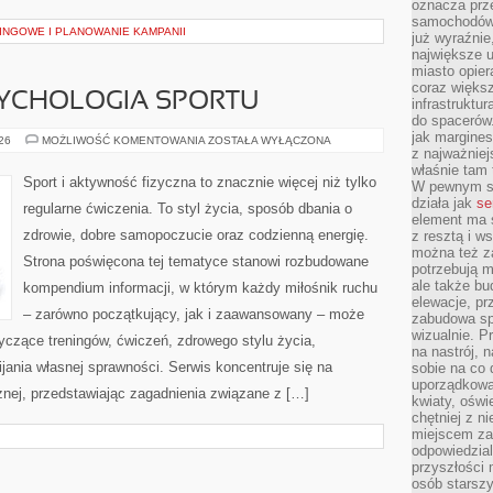
oznacza prz
samochodów 
INGOWE I PLANOWANIE KAMPANII
już wyraźnie
największe ul
miasto opier
coraz większ
SYCHOLOGIA SPORTU
infrastruktu
do spacerów.
jak margines
MOTYWACJA
026
MOŻLIWOŚĆ KOMENTOWANIA
ZOSTAŁA WYŁĄCZONA
I
z najważniej
PSYCHOLOGIA
właśnie tam
SPORTU
Sport i aktywność fizyczna to znacznie więcej niż tylko
W pewnym se
działa jak
se
regularne ćwiczenia. To styl życia, sposób dbania o
element ma s
zdrowie, dobre samopoczucie oraz codzienną energię.
z resztą i w
można też z
Strona poświęcona tej tematyce stanowi rozbudowane
potrzebują m
ale także b
kompendium informacji, w którym każdy miłośnik ruchu
elewacje, p
– zarówno początkujący, jak i zaawansowany – może
zabudowa sp
wizualnie. 
yczące treningów, ćwiczeń, zdrowego stylu życia,
na nastrój, 
ania własnej sprawności. Serwis koncentruje się na
sobie na co 
uporządkowan
znej, przedstawiając zagadnienia związane z […]
kwiaty, oświ
chętniej z ni
miejscem za
odpowiedzial
przyszłości 
osób starszy