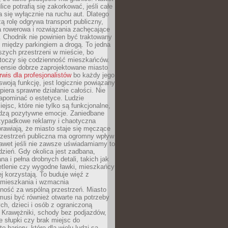
ice potrafią się zakorkować, jeśli całe
a się wyłącznie na ruchu aut. Dlatego
ą rolę odgrywa transport publiczny,
ra rowerowa i rozwiązania zachęcające
 Chodnik nie powinien być traktowany
 między parkingiem a drogą. To jedna
szych przestrzeni w mieście, bo
 toczy się codzienność mieszkańców.
nsie dobrze zaprojektowane miasto
rwis dla profesjonalistów
bo każdy jego
woją funkcję, jest logicznie powiązany
spiera sprawne działanie całości. Nie
apominać o estetyce. Ludzie
iejsc, które nie tylko są funkcjonalne,
udzą pozytywne emocje. Zaniedbane
rzypadkowe reklamy i chaotyczna
rawiają, że miasto staje się męczące
Przestrzeń publiczna ma ogromny wpływ
nawet jeśli nie zawsze uświadamiamy to
dzień. Gdy okolica jest zadbana,
a i pełna drobnych detali, takich jak
etlenie czy wygodne ławki, mieszkańcy
ej korzystają. To buduje więź z
mieszkania i wzmacnia
ność za wspólną przestrzeń. Miasto
musi być również otwarte na potrzeby
ch, dzieci i osób z ograniczoną
 Krawężniki, schody bez podjazdów,
e słupki czy brak miejsc do
 bariery, które dla wielu ludzi są