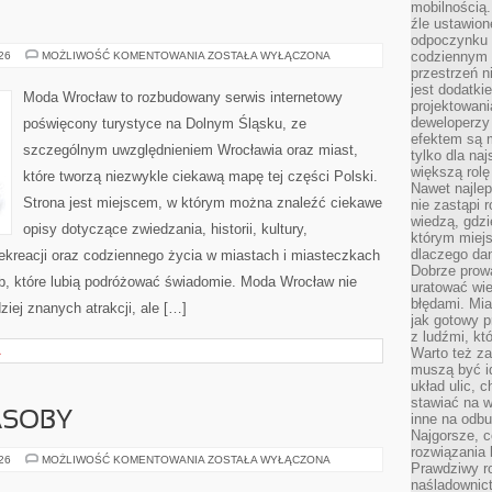
mobilnością.
źle ustawion
odpoczynku to
GŁOGÓW
codziennym 
026
MOŻLIWOŚĆ KOMENTOWANIA
ZOSTAŁA WYŁĄCZONA
przestrzeń n
jest dodatki
Moda Wrocław to rozbudowany serwis internetowy
projektowani
deweloperzy
poświęcony turystyce na Dolnym Śląsku, ze
efektem są m
szczególnym uwzględnieniem Wrocławia oraz miast,
tylko dla na
większą rolę
które tworzą niezwykle ciekawą mapę tej części Polski.
Nawet najle
Strona jest miejscem, w którym można znaleźć ciekawe
nie zastąpi
wiedzą, gdzi
opisy dotyczące zwiedzania, historii, kultury,
którym miejs
dlaczego da
 rekreacji oraz codziennego życia w miastach i miasteczkach
Dobrze prow
ób, które lubią podróżować świadomie. Moda Wrocław nie
uratować wi
błędami. Mia
ziej znanych atrakcji, ale […]
jak gotowy 
z ludźmi, kt
A
Warto też za
muszą być i
układ ulic, 
stawiać na w
ASOBY
inne na odb
Najgorsze, c
rozwiązania 
ENERGETYKA
026
MOŻLIWOŚĆ KOMENTOWANIA
ZOSTAŁA WYŁĄCZONA
Prawdziwy r
I
ZASOBY
naśladownic