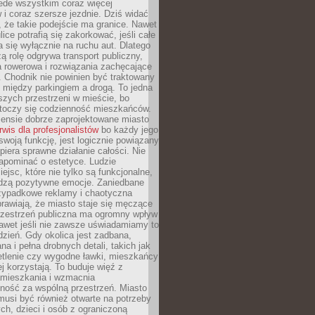
ede wszystkim coraz więcej
i coraz szersze jezdnie. Dziś widać
, że takie podejście ma granice. Nawet
ice potrafią się zakorkować, jeśli całe
a się wyłącznie na ruchu aut. Dlatego
ą rolę odgrywa transport publiczny,
ra rowerowa i rozwiązania zachęcające
 Chodnik nie powinien być traktowany
 między parkingiem a drogą. To jedna
szych przestrzeni w mieście, bo
 toczy się codzienność mieszkańców.
nsie dobrze zaprojektowane miasto
rwis dla profesjonalistów
bo każdy jego
woją funkcję, jest logicznie powiązany
spiera sprawne działanie całości. Nie
apominać o estetyce. Ludzie
iejsc, które nie tylko są funkcjonalne,
udzą pozytywne emocje. Zaniedbane
rzypadkowe reklamy i chaotyczna
rawiają, że miasto staje się męczące
Przestrzeń publiczna ma ogromny wpływ
nawet jeśli nie zawsze uświadamiamy to
dzień. Gdy okolica jest zadbana,
a i pełna drobnych detali, takich jak
etlenie czy wygodne ławki, mieszkańcy
ej korzystają. To buduje więź z
mieszkania i wzmacnia
ność za wspólną przestrzeń. Miasto
musi być również otwarte na potrzeby
ch, dzieci i osób z ograniczoną