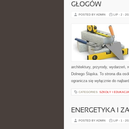
GŁOGÓW
POSTED BY ADMIN
LIP - 2 - 2
architektury, przyrody, wydarzeń,
Dolnego Śląska. To strona dla os
ogranicza się wyłącznie do najbard
CATEGORIES:
SZKOŁY I EDUKACJ
ENERGETYKA I Z
POSTED BY ADMIN
LIP - 1 - 2