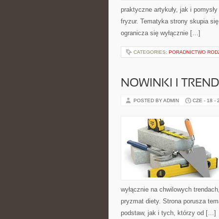
praktyczne artykuły, jak i pomysł
fryzur. Tematyka strony skupia s
ogranicza się wyłącznie […]
CATEGORIES:
PORADNICTWO ROD
NOWINKI I TREN
POSTED BY ADMIN
CZE - 18 -
wyłącznie na chwilowych trendach,
pryzmat diety. Strona porusza te
podstaw, jak i tych, którzy od […]