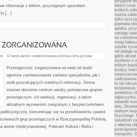
przyjazne dl
latach coraz
kawe informacje z lekkim, przystępnym sposobem
krótkich odl
 tu […]
można załatw
tylko oszczę
poprawia rel
apteka, przy
zasięgu spac
na codzienne
mniej hałasu,
C ZORGANIZOWANA
zwykłe życie
nie polega n
gdzie akurat
PRZESTĘPCZOŚC
026
MOŻLIWOŚĆ KOMENTOWANIA
ZOSTAŁA WYŁĄCZONA
ZORGANIZOWANA
myśleniu o 
którym każd
Przestępczość zorganizowana od wielu lat budzi
tysięcy lud
nowoczesnego
ogromne zainteresowanie zarówno specjalistów, jak i
zadrzewiona 
osób poszukujących rzetelnych informacji. Strona
to nie luksu
temperaturę 
stanowi obszerne centrum wiedzy poświęcone grupom
powietrza i 
przestępczym, ich ewolucji, organizacji, a także
odpoczynku.
niewielki ko
aktualnym wyzwaniom związanym z bezpieczeństwem.
dniu. Drzewa
realnym wsp
publicystyczny, koncentrując się na przedstawieniu zjawisk
fizycznego. 
nizowanych grup przestępczych w Rzeczypospolitej Polskiej,
nasadzeń za
z własnej od
a arenie międzynarodowej. Polecam Kultura i Mafia i
przeciążenie
transportu. 