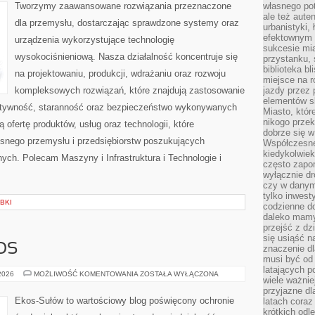
Tworzymy zaawansowane rozwiązania przeznaczone
własnego po
ale też aute
dla przemysłu, dostarczając sprawdzone systemy oraz
urbanistyki,
efektownym 
urządzenia wykorzystujące technologię
sukcesie mia
wysokociśnieniową. Nasza działalność koncentruje się
przystanku, 
biblioteka b
na projektowaniu, produkcji, wdrażaniu oraz rozwoju
miejsce na r
kompleksowych rozwiązań, które znajdują zastosowanie
jazdy przez p
elementów sk
ektywność, staranność oraz bezpieczeństwo wykonywanych
Miasto, któr
nikogo prze
 ofertę produktów, usług oraz technologii, które
dobrze się w
snego przemysłu i przedsiębiorstw poszukujących
Współczesne 
kiedykolwiek
ch. Polecam Maszyny i Infrastruktura i Technologie i
często zapom
wyłącznie dr
czy w danym 
tylko inwest
BKI
codzienne d
daleko mamy
przejść z dz
się usiąść n
OS
znaczenie dl
musi być od 
latających 
CZYTELNICZY
 2026
MOŻLIWOŚĆ KOMENTOWANIA
ZOSTAŁA WYŁĄCZONA
wiele ważnie
GŁOS
przyjazne dl
Ekos-Sułów to wartościowy blog poświęcony ochronie
latach coraz
krótkich odl