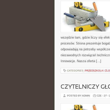
wszędzie tam, gdzie liczy się ef
procesów. Strona prezentuje bogatą
odpowiadają na potrzeby współcze
niezawodnych rozwiązań techniczny
Innowacje. Nasza oferta […]
CATEGORIES:
PRZEDSZKOLA I ŻLO
CZYTELNICZY GŁ
POSTED BY ADMIN
CZE - 27 -