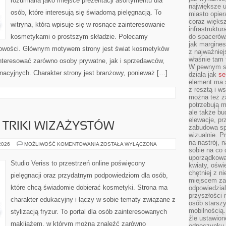
rozumiana jako miejsce prezentacji asortymentu dla
największe ul
osób, które interesują się świadomą pielęgnacją. To
miasto opier
coraz większ
witryna, która wpisuje się w rosnące zainteresowanie
infrastruktu
kosmetykami o prostszym składzie. Polecamy
do spacerów.
jak margines
 nowości. Głównym motywem strony jest świat kosmetyków
z najważniej
właśnie tam
interesować zarówno osoby prywatne, jak i sprzedawców,
W pewnym se
nacyjnych. Charakter strony jest branżowy, ponieważ […]
działa jak
se
element ma s
z resztą i w
można też z
potrzebują m
ale także b
elewacje, p
TRIKI WIZAŻYSTÓW
zabudowa sp
wizualnie. 
na nastrój, 
PROFESJONALNE
 2026
MOŻLIWOŚĆ KOMENTOWANIA
ZOSTAŁA WYŁĄCZONA
TRIKI
sobie na co 
WIZAŻYSTÓW
uporządkowan
Studio Veriss to przestrzeń online poświęcony
kwiaty, oświ
chętniej z ni
pielęgnacji oraz przydatnym podpowiedziom dla osób,
miejscem za
które chcą świadomie dobierać kosmetyki. Strona ma
odpowiedzial
przyszłości 
charakter edukacyjny i łączy w sobie tematy związane z
osób starszy
mobilnością.
stylizacją fryzur. To portal dla osób zainteresowanych
źle ustawion
makijażem, w którym można znaleźć zarówno
odpoczynku to