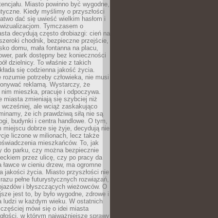
tencjału. Miasto powinno być wygodne,
ntyczne. Kiedy myślimy o przyszłości
 łatwo dać się uwieść wielkim hasłom i
wizualizacjom. Tymczasem o
sta decydują często drobiazgi: cień na
szeroki chodnik, bezpieczne przejście,
lisko domu, mała fontanna na placu,
ower, park dostępny bez konieczności
ół dzielnicy. To właśnie z takich
łada się codzienna jakość życia.
e rozumie potrzeby człowieka, nie musi
konywać reklamą. Wystarczy, że
 nim mieszka, pracuje i odpoczywa.
miasta zmieniają się szybciej niż
 wcześniej, ale wciąż zaskakująco
inamy, że ich prawdziwą siłą nie są
ogi, budynki i centra handlowe. O tym,
miejscu dobrze się żyje, decydują nie
ycje liczone w milionach, lecz także
oświadczenia mieszkańców. To, jak
 do parku, czy można bezpiecznie
ieckiem przez ulicę, czy po pracy da
a ławce w cieniu drzew, ma ogromne
a jakości życia. Miasto przyszłości nie
razu pełne futurystycznych rozwiązań,
pojazdów i błyszczących wieżowców. O
jsze jest to, by było wygodne, zdrowe i
a ludzi w każdym wieku. W ostatnich
 częściej mówi się o idei miasta
egłości, w którym najważniejsze sprawy