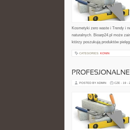
Kosmetyki zero waste i Trendy i
naturalnych. Bioarp24.pl może za
którzy poszukują produktów pielęg
CATEGORIES:
KONIN
PROFESJONALNE 
POSTED BY ADMIN
CZE - 19 -