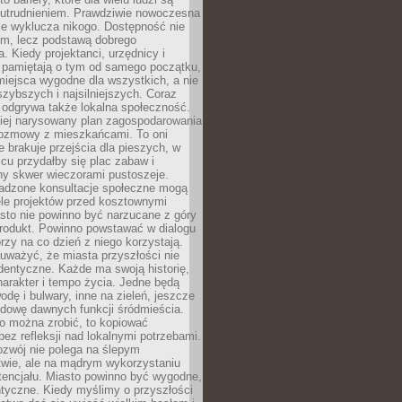
utrudnieniem. Prawdziwie nowoczesna
ie wyklucza nikogo. Dostępność nie
em, lecz podstawą dobrego
a. Kiedy projektanci, urzędnicy i
 pamiętają o tym od samego początku,
iejsca wygodne dla wszystkich, a nie
jszybszych i najsilniejszych. Coraz
 odgrywa także lokalna społeczność.
piej narysowany plan zagospodarowania
 rozmowy z mieszkańcami. To oni
e brakuje przejścia dla pieszych, w
cu przydałby się plac zabaw i
ny skwer wieczorami pustoszeje.
adzone konsultacje społeczne mogą
ele projektów przed kosztownymi
sto nie powinno być narzucane z góry
produkt. Powinno powstawać w dialogu
órzy na co dzień z niego korzystają.
uważyć, że miasta przyszłości nie
dentyczne. Każde ma swoją historię,
charakter i tempo życia. Jedne będą
odę i bulwary, inne na zieleń, jeszcze
udowę dawnych funkcji śródmieścia.
o można zrobić, to kopiować
bez refleksji nad lokalnymi potrzebami.
ozwój nie polega na ślepym
twie, ale na mądrym wykorzystaniu
tencjału. Miasto powinno być wygodne,
ntyczne. Kiedy myślimy o przyszłości