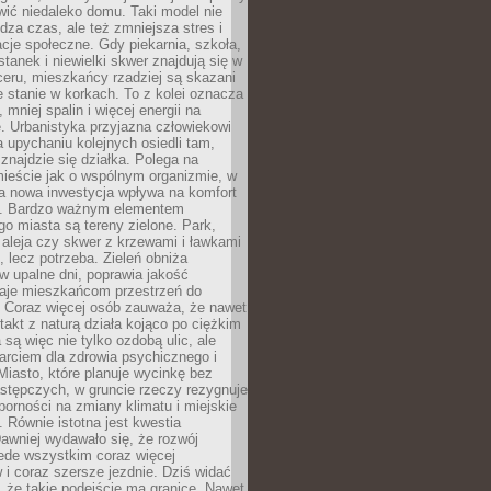
ić niedaleko domu. Taki model nie
dza czas, ale też zmniejsza stres i
acje społeczne. Gdy piekarnia, szkoła,
stanek i niewielki skwer znajdują się w
eru, mieszkańcy rzadziej są skazani
 stanie w korkach. To z kolei oznacza
 mniej spalin i więcej energii na
. Urbanistyka przyjazna człowiekowi
a upychaniu kolejnych osiedli tam,
 znajdzie się działka. Polega na
mieście jak o wspólnym organizmie, w
a nowa inwestycja wpływa na komfort
zi. Bardzo ważnym elementem
 miasta są tereny zielone. Park,
aleja czy skwer z krzewami i ławkami
s, lecz potrzeba. Zieleń obniża
w upalne dni, poprawia jakość
daje mieszkańcom przestrzeń do
 Coraz więcej osób zauważa, że nawet
ntakt z naturą działa kojąco po ciężkim
 są więc nie tylko ozdobą ulic, ale
arciem dla zdrowia psychicznego i
Miasto, które planuje wycinkę bez
stępczych, w gruncie rzeczy rezygnuje
porności na zmiany klimatu i miejskie
. Równie istotna jest kwestia
Dawniej wydawało się, że rozwój
ede wszystkim coraz więcej
i coraz szersze jezdnie. Dziś widać
, że takie podejście ma granice. Nawet