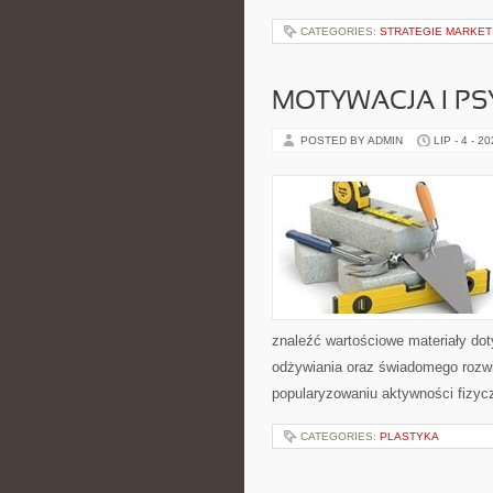
CATEGORIES:
STRATEGIE MARKET
MOTYWACJA I P
POSTED BY ADMIN
LIP - 4 - 2
znaleźć wartościowe materiały dot
odżywiania oraz świadomego rozwij
popularyzowaniu aktywności fizyc
CATEGORIES:
PLASTYKA