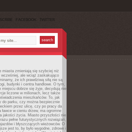
SCRIBE
FACEBOOK
TWITTER
miasta zmieniają się szybciej niż
 wcześniej, ale wciąż zaskakująco
inamy, że ich prawdziwą siłą nie są
ogi, budynki i centra handlowe. O tym,
miejscu dobrze się żyje, decydują nie
ycje liczone w milionach, lecz także
oświadczenia mieszkańców. To, jak
 do parku, czy można bezpiecznie
ieckiem przez ulicę, czy po pracy da
a ławce w cieniu drzew, ma ogromne
a jakości życia. Miasto przyszłości nie
razu pełne futurystycznych rozwiązań,
pojazdów i błyszczących wieżowców. O
jsze jest to, by było wygodne, zdrowe i