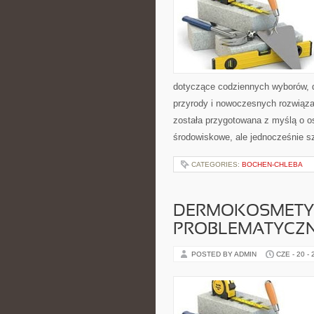
dotyczące codziennych wyborów, d
przyrody i nowoczesnych rozwiąza
została przygotowana z myślą o o
środowiskowe, ale jednocześnie s
CATEGORIES:
BOCHEN-CHLEBA
DERMOKOSMETYK
PROBLEMATYCZ
POSTED BY ADMIN
CZE - 20 -