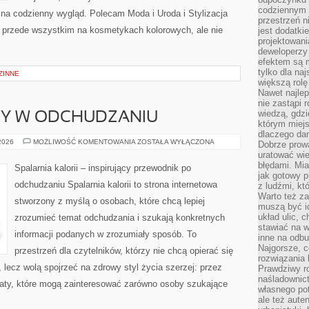
codziennym 
y na codzienny wygląd. Polecam Moda i Uroda i Stylizacja
przestrzeń n
ię przede wszystkim na kosmetykach kolorowych, ale nie
jest dodatki
projektowani
deweloperzy
efektem są m
tylko dla na
ZINNE
większą rolę
Nawet najle
nie zastąpi
wiedzą, gdzi
DY W ODCHUDZANIU
którym miejs
dlaczego da
NOWINKI
 2026
MOŻLIWOŚĆ KOMENTOWANIA
ZOSTAŁA WYŁĄCZONA
Dobrze prow
I
uratować wi
TRENDY
W
błędami. Mia
Spalarnia kalorii – inspirujący przewodnik po
ODCHUDZANIU
jak gotowy 
odchudzaniu Spalarnia kalorii to strona internetowa
z ludźmi, kt
Warto też za
stworzony z myślą o osobach, które chcą lepiej
muszą być i
układ ulic, 
zrozumieć temat odchudzania i szukają konkretnych
stawiać na w
informacji podanych w zrozumiały sposób. To
inne na odb
Najgorsze, c
przestrzeń dla czytelników, którzy nie chcą opierać się
rozwiązania 
 lecz wolą spojrzeć na zdrowy styl życia szerzej: przez
Prawdziwy r
naśladownic
maty, które mogą zainteresować zarówno osoby szukające
własnego po
ale też aute