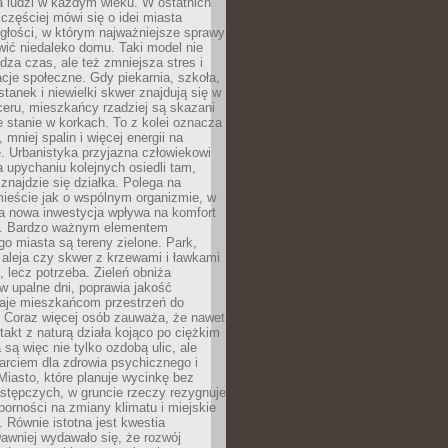
a ludzi w każdym wieku. W ostatnich
 częściej mówi się o idei miasta
egłości, w którym najważniejsze sprawy
ić niedaleko domu. Taki model nie
dza czas, ale też zmniejsza stres i
acje społeczne. Gdy piekarnia, szkoła,
stanek i niewielki skwer znajdują się w
eru, mieszkańcy rzadziej są skazani
 stanie w korkach. To z kolei oznacza
 mniej spalin i więcej energii na
. Urbanistyka przyjazna człowiekowi
a upychaniu kolejnych osiedli tam,
 znajdzie się działka. Polega na
mieście jak o wspólnym organizmie, w
a nowa inwestycja wpływa na komfort
zi. Bardzo ważnym elementem
 miasta są tereny zielone. Park,
aleja czy skwer z krzewami i ławkami
s, lecz potrzeba. Zieleń obniża
w upalne dni, poprawia jakość
daje mieszkańcom przestrzeń do
 Coraz więcej osób zauważa, że nawet
ntakt z naturą działa kojąco po ciężkim
 są więc nie tylko ozdobą ulic, ale
arciem dla zdrowia psychicznego i
Miasto, które planuje wycinkę bez
stępczych, w gruncie rzeczy rezygnuje
porności na zmiany klimatu i miejskie
. Równie istotna jest kwestia
Dawniej wydawało się, że rozwój