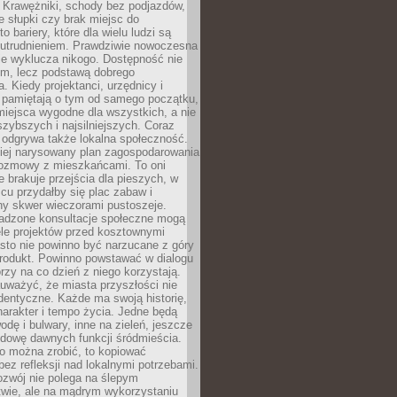
 Krawężniki, schody bez podjazdów,
e słupki czy brak miejsc do
 bariery, które dla wielu ludzi są
utrudnieniem. Prawdziwie nowoczesna
ie wyklucza nikogo. Dostępność nie
em, lecz podstawą dobrego
a. Kiedy projektanci, urzędnicy i
 pamiętają o tym od samego początku,
iejsca wygodne dla wszystkich, a nie
jszybszych i najsilniejszych. Coraz
 odgrywa także lokalna społeczność.
piej narysowany plan zagospodarowania
 rozmowy z mieszkańcami. To oni
e brakuje przejścia dla pieszych, w
cu przydałby się plac zabaw i
ny skwer wieczorami pustoszeje.
adzone konsultacje społeczne mogą
ele projektów przed kosztownymi
sto nie powinno być narzucane z góry
produkt. Powinno powstawać w dialogu
órzy na co dzień z niego korzystają.
uważyć, że miasta przyszłości nie
dentyczne. Każde ma swoją historię,
charakter i tempo życia. Jedne będą
odę i bulwary, inne na zieleń, jeszcze
udowę dawnych funkcji śródmieścia.
o można zrobić, to kopiować
bez refleksji nad lokalnymi potrzebami.
ozwój nie polega na ślepym
twie, ale na mądrym wykorzystaniu