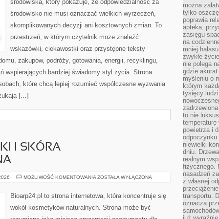
środowiska, który pokazuje, że odpowiedzialność za
można załatw
tylko oszczę
środowisko nie musi oznaczać wielkich wyrzeczeń,
poprawia rel
skomplikowanych decyzji ani kosztownych zmian. To
apteka, przy
zasięgu spac
przestrzeń, w którym czytelnik może znaleźć
na codzienne
wskazówki, ciekawostki oraz przystępne teksty
mniej hałasu,
zwykłe życie
omu, zakupów, podróży, gotowania, energii, recyklingu,
nie polega n
gdzie akurat
ń wspierających bardziej świadomy styl życia. Strona
myśleniu o 
sobach, które chcą lepiej rozumieć współczesne wyzwania
którym każd
tysięcy lud
zukają […]
nowoczesnego
zadrzewiona 
to nie luksu
temperaturę 
powietrza i 
odpoczynku.
niewielki ko
I I SKÓRA
dniu. Drzewa
NA
realnym wsp
fizycznego. 
nasadzeń za
DERMOKOSMETYKI
 2026
MOŻLIWOŚĆ KOMENTOWANIA
ZOSTAŁA WYŁĄCZONA
z własnej od
I
SKÓRA
przeciążenie
PROBLEMATYCZNA
Bioarp24.pl to strona internetowa, która koncentruje się
transportu. 
oznacza prz
wokół kosmetyków naturalnych. Strona może być
samochodów 
już wyraźnie