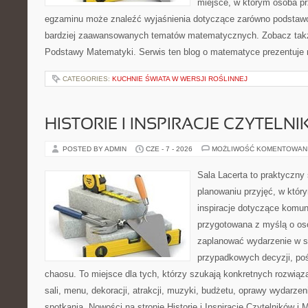
miejsce, w którym osoba pr
egzaminu może znaleźć wyjaśnienia dotyczące zarówno podstawo
bardziej zaawansowanych tematów matematycznych. Zobacz także
Podstawy Matematyki. Serwis ten blog o matematyce prezentuje
CATEGORIES:
KUCHNIE ŚWIATA W WERSJI ROŚLINNEJ
HISTORIE I INSPIRACJE CZYTELN
POSTED BY ADMIN
CZE - 7 - 2026
MOŻLIWOŚĆ KOMENTOWAN
Sala Lacerta to praktyczny
planowaniu przyjęć, w któr
inspiracje dotyczące komuni
przygotowana z myślą o os
zaplanować wydarzenie w s
przypadkowych decyzji, poś
chaosu. To miejsce dla tych, którzy szukają konkretnych rozwi
sali, menu, dekoracji, atrakcji, muzyki, budżetu, oprawy wydarze
spotkania. Nowości na stronie Historie i Inspiracje Czytelników i 