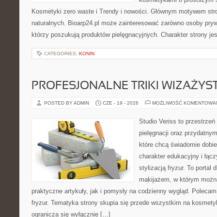
Kosmetyki zero waste i Trendy i nowości. Głównym motywem str
naturalnych. Bioarp24.pl może zainteresować zarówno osoby pryw
którzy poszukują produktów pielęgnacyjnych. Charakter strony je
CATEGORIES:
KONIN
PROFESJONALNE TRIKI WIZAŻY
POSTED BY ADMIN
CZE - 19 - 2026
MOŻLIWOŚĆ KOMENTOWA
Studio Veriss to przestrzeń
pielęgnacji oraz przydatny
które chcą świadomie dobi
charakter edukacyjny i łąc
stylizacją fryzur. To portal
makijażem, w którym możn
praktyczne artykuły, jak i pomysły na codzienny wygląd. Polecam 
fryzur. Tematyka strony skupia się przede wszystkim na kosmety
ogranicza się wyłącznie […]