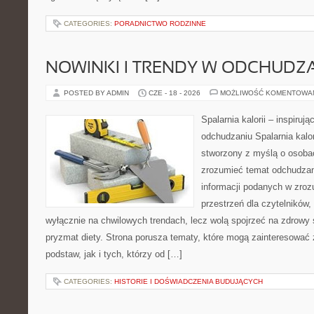
CATEGORIES:
PORADNICTWO RODZINNE
NOWINKI I TRENDY W ODCHUDZ
POSTED BY ADMIN
CZE - 18 - 2026
MOŻLIWOŚĆ KOMENTOWA
Spalarnia kalorii – inspiruj
odchudzaniu Spalarnia kalor
stworzony z myślą o osobac
zrozumieć temat odchudzan
informacji podanych w zroz
przestrzeń dla czytelników,
wyłącznie na chwilowych trendach, lecz wolą spojrzeć na zdrowy s
pryzmat diety. Strona porusza tematy, które mogą zainteresować
podstaw, jak i tych, którzy od […]
CATEGORIES:
HISTORIE I DOŚWIADCZENIA BUDUJĄCYCH