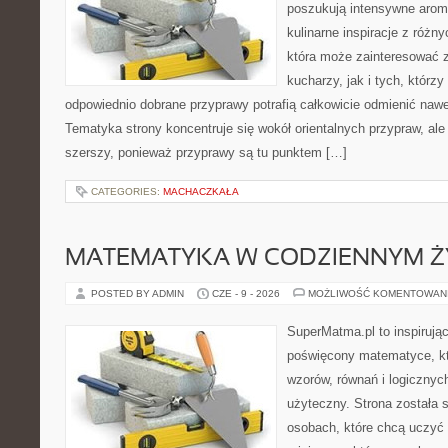
poszukują intensywne aroma
kulinarne inspiracje z różny
która może zainteresować
kucharzy, jak i tych, którz
odpowiednio dobrane przyprawy potrafią całkowicie odmienić nawe
Tematyka strony koncentruje się wokół orientalnych przypraw, ale 
szerszy, ponieważ przyprawy są tu punktem […]
CATEGORIES:
MACHACZKAŁA
MATEMATYKA W CODZIENNYM Ż
POSTED BY ADMIN
CZE - 9 - 2026
MOŻLIWOŚĆ KOMENTOWAN
SuperMatma.pl to inspirując
poświęcony matematyce, któ
wzorów, równań i logicznyc
użyteczny. Strona została 
osobach, które chcą uczyć 