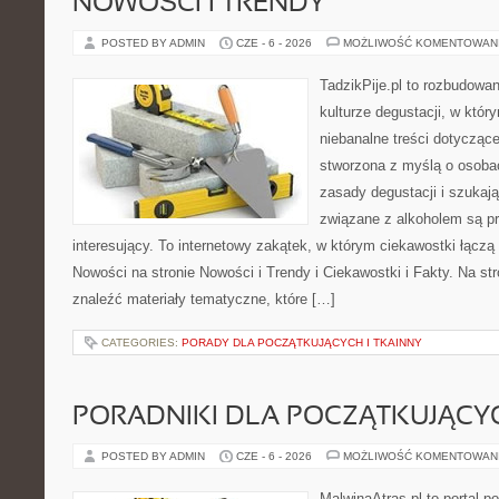
NOWOŚCI I TRENDY
POSTED BY ADMIN
CZE - 6 - 2026
MOŻLIWOŚĆ KOMENTOWAN
TadzikPije.pl to rozbudowa
kulturze degustacji, w któ
niebanalne treści dotyczące
stworzona z myślą o osoba
zasady degustacji i szukaj
związane z alkoholem są p
interesujący. To internetowy zakątek, w którym ciekawostki łączą
Nowości na stronie Nowości i Trendy i Ciekawostki i Fakty. Na st
znaleźć materiały tematyczne, które […]
CATEGORIES:
PORADY DLA POCZĄTKUJĄCYCH I TKAINNY
PORADNIKI DLA POCZĄTKUJĄCY
POSTED BY ADMIN
CZE - 6 - 2026
MOŻLIWOŚĆ KOMENTOWAN
MalwinaAtras.pl to portal 