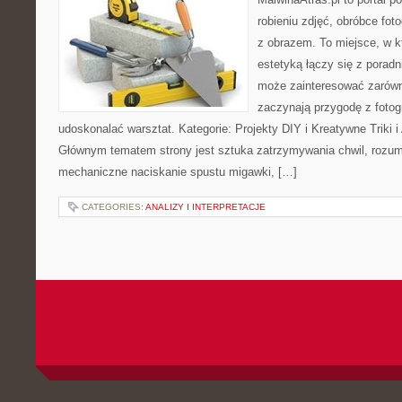
robieniu zdjęć, obróbce foto
z obrazem. To miejsce, w k
estetyką łączy się z porad
może zainteresować zarówn
zaczynają przygodę z fotogra
udoskonalać warsztat. Kategorie: Projekty DIY i Kreatywne Triki i A
Głównym tematem strony jest sztuka zatrzymywania chwil, rozumi
mechaniczne naciskanie spustu migawki, […]
CATEGORIES:
ANALIZY I INTERPRETACJE