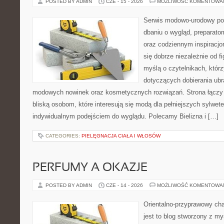
POSTED BY ADMIN
CZE - 15 - 2026
MOŻLIWOŚĆ KOMENTOWA
Serwis modowo-urodowy poś
dbaniu o wygląd, preparato
oraz codziennym inspiracjo
się dobrze niezależnie od f
myślą o czytelnikach, któr
dotyczących dobierania ubra
modowych nowinek oraz kosmetycznych rozwiązań. Strona łączy i
bliską osobom, które interesują się modą dla pełniejszych sylwete
indywidualnym podejściem do wyglądu. Polecamy Bielizna i […]
CATEGORIES:
PIELĘGNACJA CIAŁA I WŁOSÓW
PERFUMY A OKAZJE
POSTED BY ADMIN
CZE - 14 - 2026
MOŻLIWOŚĆ KOMENTOWA
Orientalno-przyprawowy char
jest to blog stworzony z my