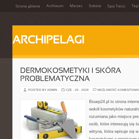
Archiwum
Marzec
Sobota
Tagi
Strona główna
Spis Treści
ARCHIPELAGI
DERMOKOSMETYKI I SKÓRA
PROBLEMATYCZNA
POSTED BY ADMIN
CZE - 20 - 2026
MOŻLIWOŚĆ KOMENTOWA
Bioarp24.pl to strona intern
wokół kosmetyków naturaln
rozumiana jako miejsce pre
osób, które interesują się 
witryna, która wpisuje się 
kosmetykami o prostszym 