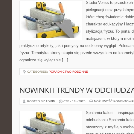
Studio Veriss to przestrzeń
pielęgnacji oraz przydatny
które chcą świadomie dobi
charakter edukacyjny i łąc
stylizacją fryzur. To portal
makijażem, w którym możn
praktyczne artykuły, jak i pomysły na codzienny wygląd. Polecam 
fryzur. Tematyka strony skupia się przede wszystkim na kosmety
ogranicza się wyłącznie […]
CATEGORIES:
PORADNICTWO RODZINNE
NOWINKI I TRENDY W ODCHUDZ
POSTED BY ADMIN
CZE - 18 - 2026
MOŻLIWOŚĆ KOMENTOWA
Spalarnia kalorii – inspiruj
odchudzaniu Spalarnia kalor
stworzony z myślą o osobac