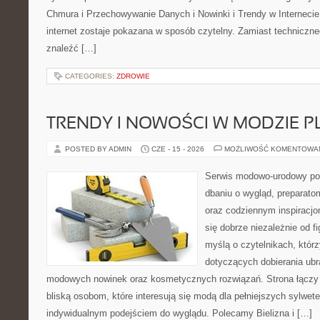
Chmura i Przechowywanie Danych i Nowinki i Trendy w Internecie
internet zostaje pokazana w sposób czytelny. Zamiast techniczn
znaleźć […]
CATEGORIES:
ZDROWIE
TRENDY I NOWOŚCI W MODZIE PL
POSTED BY ADMIN
CZE - 15 - 2026
MOŻLIWOŚĆ KOMENTOWA
Serwis modowo-urodowy poś
dbaniu o wygląd, preparato
oraz codziennym inspiracjo
się dobrze niezależnie od f
myślą o czytelnikach, któr
dotyczących dobierania ubra
modowych nowinek oraz kosmetycznych rozwiązań. Strona łączy i
bliską osobom, które interesują się modą dla pełniejszych sylwete
indywidualnym podejściem do wyglądu. Polecamy Bielizna i […]