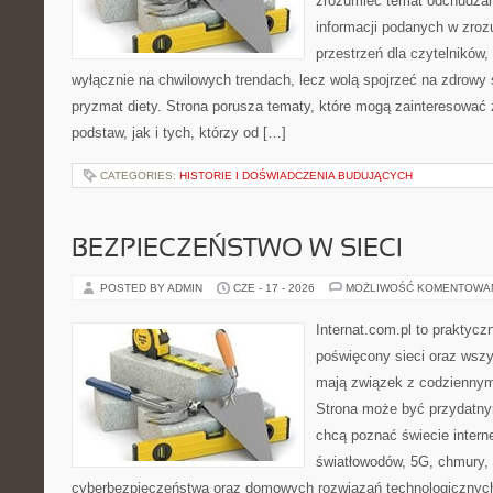
zrozumieć temat odchudzan
informacji podanych w zroz
przestrzeń dla czytelników,
wyłącznie na chwilowych trendach, lecz wolą spojrzeć na zdrowy s
pryzmat diety. Strona porusza tematy, które mogą zainteresować
podstaw, jak i tych, którzy od […]
CATEGORIES:
HISTORIE I DOŚWIADCZENIA BUDUJĄCYCH
BEZPIECZEŃSTWO W SIECI
POSTED BY ADMIN
CZE - 17 - 2026
MOŻLIWOŚĆ KOMENTOWA
Internat.com.pl to praktyc
poświęcony sieci oraz wszy
mają związek z codziennym
Strona może być przydatny
chcą poznać świecie intern
światłowodów, 5G, chmury, 
cyberbezpieczeństwa oraz domowych rozwiązań technologicznych