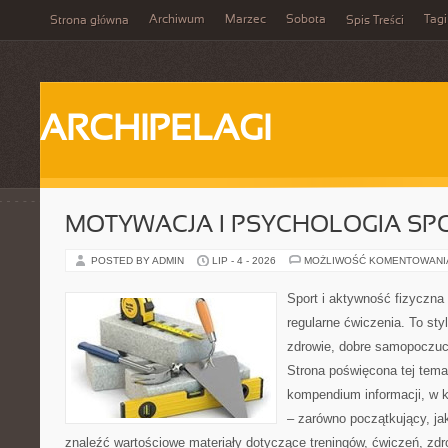
Archiwum
Marzec
Sobota
Tagi
Strona główna
Spis Treści
ARCHIPELAGI
MOTYWACJA I PSYCHOLOGIA SP
POSTED BY ADMIN
LIP - 4 - 2026
MOŻLIWOŚĆ KOMENTOWAN
Sport i aktywność fizyczna 
regularne ćwiczenia. To sty
zdrowie, dobre samopoczuci
Strona poświęcona tej tem
kompendium informacji, w k
– zarówno początkujący, j
znaleźć wartościowe materiały dotyczące treningów, ćwiczeń, zdr