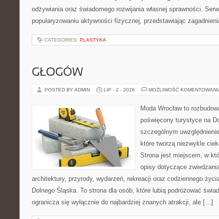
odżywiania oraz świadomego rozwijania własnej sprawności. Serwi
popularyzowaniu aktywności fizycznej, przedstawiając zagadnien
CATEGORIES:
PLASTYKA
GŁOGÓW
POSTED BY ADMIN
LIP - 2 - 2026
MOŻLIWOŚĆ KOMENTOWAN
Moda Wrocław to rozbudowa
poświęcony turystyce na D
szczególnym uwzględnienie
które tworzą niezwykle cie
Strona jest miejscem, w k
opisy dotyczące zwiedzania, 
architektury, przyrody, wydarzeń, rekreacji oraz codziennego życ
Dolnego Śląska. To strona dla osób, które lubią podróżować świ
ogranicza się wyłącznie do najbardziej znanych atrakcji, ale […]