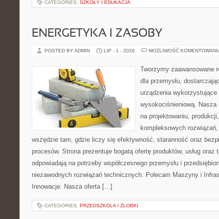
CATEGORIES:
SZKOŁY I EDUKACJA
ENERGETYKA I ZASOBY
POSTED BY ADMIN
LIP - 1 - 2026
MOŻLIWOŚĆ KOMENTOWAN
Tworzymy zaawansowane ro
dla przemysłu, dostarczaj
urządzenia wykorzystujące 
wysokociśnieniową. Nasza d
na projektowaniu, produkcji
kompleksowych rozwiązań, 
wszędzie tam, gdzie liczy się efektywność, staranność oraz be
procesów. Strona prezentuje bogatą ofertę produktów, usług oraz t
odpowiadają na potrzeby współczesnego przemysłu i przedsiębio
niezawodnych rozwiązań technicznych. Polecam Maszyny i Infrastr
Innowacje. Nasza oferta […]
CATEGORIES:
PRZEDSZKOLA I ŻLOBKI