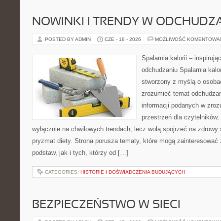
NOWINKI I TRENDY W ODCHUDZ
POSTED BY ADMIN
CZE - 18 - 2026
MOŻLIWOŚĆ KOMENTOWA
Spalarnia kalorii – inspiruj
odchudzaniu Spalarnia kalor
stworzony z myślą o osobac
zrozumieć temat odchudzan
informacji podanych w zroz
przestrzeń dla czytelników,
wyłącznie na chwilowych trendach, lecz wolą spojrzeć na zdrowy s
pryzmat diety. Strona porusza tematy, które mogą zainteresować
podstaw, jak i tych, którzy od […]
CATEGORIES:
HISTORIE I DOŚWIADCZENIA BUDUJĄCYCH
BEZPIECZEŃSTWO W SIECI