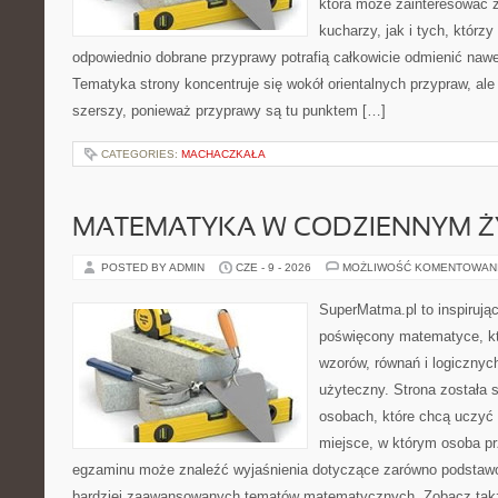
która może zainteresować
kucharzy, jak i tych, którz
odpowiednio dobrane przyprawy potrafią całkowicie odmienić nawe
Tematyka strony koncentruje się wokół orientalnych przypraw, ale 
szerszy, ponieważ przyprawy są tu punktem […]
CATEGORIES:
MACHACZKAŁA
MATEMATYKA W CODZIENNYM Ż
POSTED BY ADMIN
CZE - 9 - 2026
MOŻLIWOŚĆ KOMENTOWAN
SuperMatma.pl to inspirując
poświęcony matematyce, któ
wzorów, równań i logicznyc
użyteczny. Strona została 
osobach, które chcą uczyć 
miejsce, w którym osoba pr
egzaminu może znaleźć wyjaśnienia dotyczące zarówno podstawo
bardziej zaawansowanych tematów matematycznych. Zobacz także