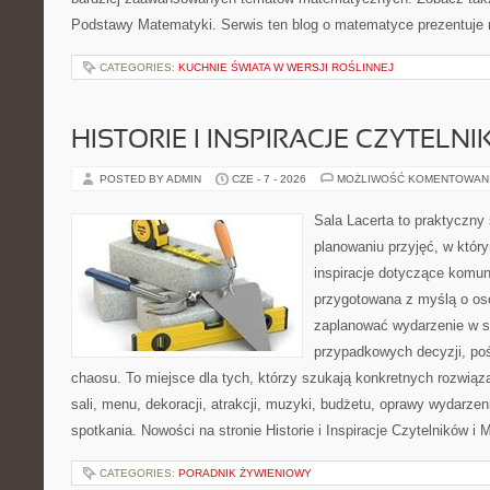
Podstawy Matematyki. Serwis ten blog o matematyce prezentuje
CATEGORIES:
KUCHNIE ŚWIATA W WERSJI ROŚLINNEJ
HISTORIE I INSPIRACJE CZYTELN
POSTED BY ADMIN
CZE - 7 - 2026
MOŻLIWOŚĆ KOMENTOWAN
Sala Lacerta to praktyczny
planowaniu przyjęć, w któr
inspiracje dotyczące komuni
przygotowana z myślą o os
zaplanować wydarzenie w s
przypadkowych decyzji, poś
chaosu. To miejsce dla tych, którzy szukają konkretnych rozwi
sali, menu, dekoracji, atrakcji, muzyki, budżetu, oprawy wydarze
spotkania. Nowości na stronie Historie i Inspiracje Czytelników i 
CATEGORIES:
PORADNIK ŻYWIENIOWY