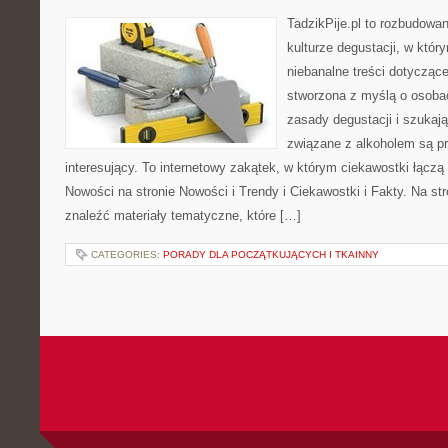
TadzikPije.pl to rozbudowa
kulturze degustacji, w któ
niebanalne treści dotyczące
stworzona z myślą o osoba
zasady degustacji i szukaj
związane z alkoholem są p
interesujący. To internetowy zakątek, w którym ciekawostki łączą
Nowości na stronie Nowości i Trendy i Ciekawostki i Fakty. Na st
znaleźć materiały tematyczne, które […]
CATEGORIES:
PORADY DLA POCZĄTKUJĄCYCH I TKAINNY