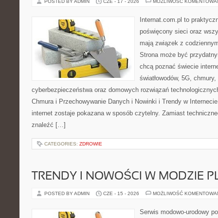
POSTED BY ADMIN
CZE - 17 - 2026
MOŻLIWOŚĆ KOMENTOWA
Internat.com.pl to praktyc
poświęcony sieci oraz wszy
mają związek z codziennym
Strona może być przydatny
chcą poznać świecie intern
światłowodów, 5G, chmury, 
cyberbezpieczeństwa oraz domowych rozwiązań technologicznych
Chmura i Przechowywanie Danych i Nowinki i Trendy w Internecie
internet zostaje pokazana w sposób czytelny. Zamiast techniczn
znaleźć […]
CATEGORIES:
ZDROWIE
TRENDY I NOWOŚCI W MODZIE PL
POSTED BY ADMIN
CZE - 15 - 2026
MOŻLIWOŚĆ KOMENTOWA
Serwis modowo-urodowy poś