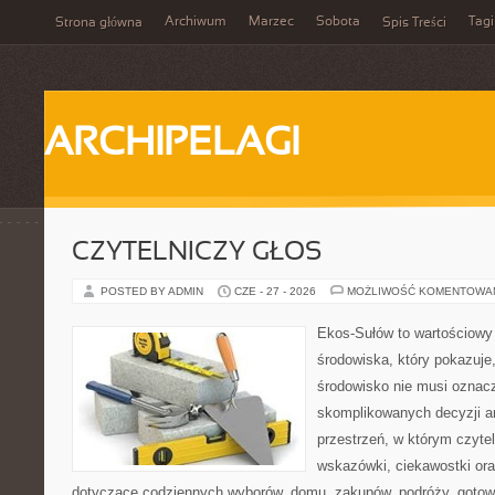
Archiwum
Marzec
Sobota
Tagi
Strona główna
Spis Treści
ARCHIPELAGI
CZYTELNICZY GŁOS
POSTED BY ADMIN
CZE - 27 - 2026
MOŻLIWOŚĆ KOMENTOWA
Ekos-Sułów to wartościowy
środowiska, który pokazuje
środowisko nie musi oznac
skomplikowanych decyzji a
przestrzeń, w którym czyte
wskazówki, ciekawostki ora
dotyczące codziennych wyborów, domu, zakupów, podróży, gotowan