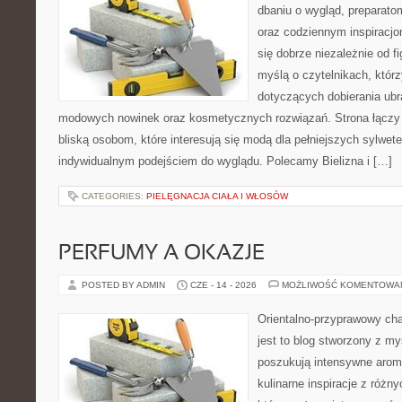
dbaniu o wygląd, preparato
oraz codziennym inspiracjo
się dobrze niezależnie od f
myślą o czytelnikach, któr
dotyczących dobierania ubra
modowych nowinek oraz kosmetycznych rozwiązań. Strona łączy i
bliską osobom, które interesują się modą dla pełniejszych sylwete
indywidualnym podejściem do wyglądu. Polecamy Bielizna i […]
CATEGORIES:
PIELĘGNACJA CIAŁA I WŁOSÓW
PERFUMY A OKAZJE
POSTED BY ADMIN
CZE - 14 - 2026
MOŻLIWOŚĆ KOMENTOWA
Orientalno-przyprawowy char
jest to blog stworzony z my
poszukują intensywne aroma
kulinarne inspiracje z różny