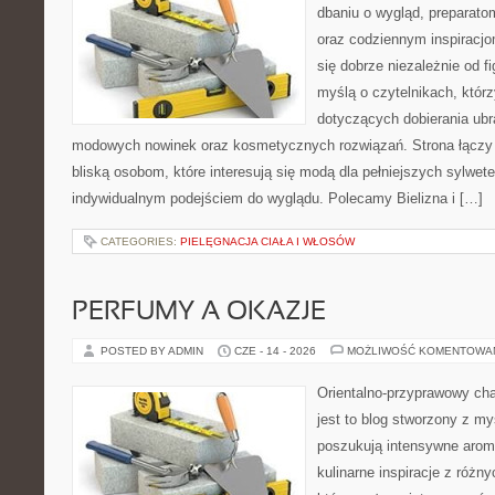
dbaniu o wygląd, preparato
oraz codziennym inspiracjo
się dobrze niezależnie od f
myślą o czytelnikach, któr
dotyczących dobierania ubra
modowych nowinek oraz kosmetycznych rozwiązań. Strona łączy i
bliską osobom, które interesują się modą dla pełniejszych sylwete
indywidualnym podejściem do wyglądu. Polecamy Bielizna i […]
CATEGORIES:
PIELĘGNACJA CIAŁA I WŁOSÓW
PERFUMY A OKAZJE
POSTED BY ADMIN
CZE - 14 - 2026
MOŻLIWOŚĆ KOMENTOWA
Orientalno-przyprawowy char
jest to blog stworzony z my
poszukują intensywne aroma
kulinarne inspiracje z różny