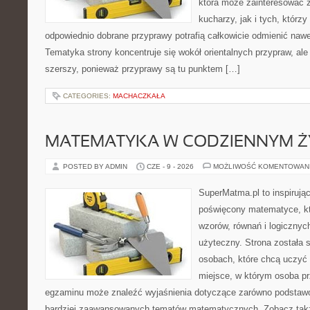
która może zainteresować
kucharzy, jak i tych, którz
odpowiednio dobrane przyprawy potrafią całkowicie odmienić nawe
Tematyka strony koncentruje się wokół orientalnych przypraw, ale 
szerszy, ponieważ przyprawy są tu punktem […]
CATEGORIES:
MACHACZKAŁA
MATEMATYKA W CODZIENNYM Ż
POSTED BY ADMIN
CZE - 9 - 2026
MOŻLIWOŚĆ KOMENTOWAN
SuperMatma.pl to inspirując
poświęcony matematyce, któ
wzorów, równań i logicznyc
użyteczny. Strona została 
osobach, które chcą uczyć 
miejsce, w którym osoba pr
egzaminu może znaleźć wyjaśnienia dotyczące zarówno podstawo
bardziej zaawansowanych tematów matematycznych. Zobacz także