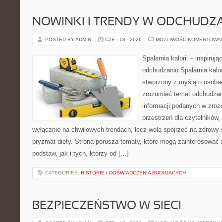
NOWINKI I TRENDY W ODCHUDZ
POSTED BY ADMIN
CZE - 18 - 2026
MOŻLIWOŚĆ KOMENTOWA
Spalarnia kalorii – inspiruj
odchudzaniu Spalarnia kalor
stworzony z myślą o osobac
zrozumieć temat odchudzan
informacji podanych w zroz
przestrzeń dla czytelników,
wyłącznie na chwilowych trendach, lecz wolą spojrzeć na zdrowy s
pryzmat diety. Strona porusza tematy, które mogą zainteresować
podstaw, jak i tych, którzy od […]
CATEGORIES:
HISTORIE I DOŚWIADCZENIA BUDUJĄCYCH
BEZPIECZEŃSTWO W SIECI