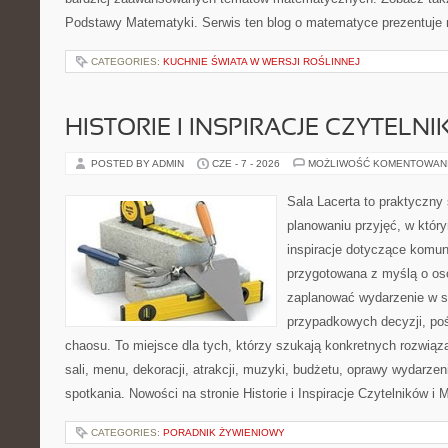
Podstawy Matematyki. Serwis ten blog o matematyce prezentuje
CATEGORIES:
KUCHNIE ŚWIATA W WERSJI ROŚLINNEJ
HISTORIE I INSPIRACJE CZYTELN
POSTED BY ADMIN
CZE - 7 - 2026
MOŻLIWOŚĆ KOMENTOWAN
Sala Lacerta to praktyczny
planowaniu przyjęć, w któr
inspiracje dotyczące komuni
przygotowana z myślą o os
zaplanować wydarzenie w s
przypadkowych decyzji, poś
chaosu. To miejsce dla tych, którzy szukają konkretnych rozwi
sali, menu, dekoracji, atrakcji, muzyki, budżetu, oprawy wydarze
spotkania. Nowości na stronie Historie i Inspiracje Czytelników i 
CATEGORIES:
PORADNIK ŻYWIENIOWY