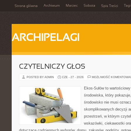
Archiwum
Marzec
Sobota
Tagi
Strona główna
Spis Treści
ARCHIPELAGI
CZYTELNICZY GŁOS
POSTED BY ADMIN
CZE - 27 - 2026
MOŻLIWOŚĆ KOMENTOWA
Ekos-Sułów to wartościowy
środowiska, który pokazuje
środowisko nie musi oznac
skomplikowanych decyzji a
przestrzeń, w którym czyte
wskazówki, ciekawostki ora
dotyczące codziennych wyborów, domu, zakupów, podróży, gotowan