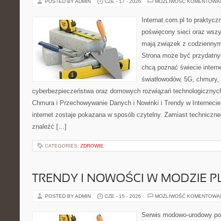
POSTED BY ADMIN
CZE - 17 - 2026
MOŻLIWOŚĆ KOMENTOWA
Internat.com.pl to praktyc
poświęcony sieci oraz wszy
mają związek z codziennym
Strona może być przydatny
chcą poznać świecie intern
światłowodów, 5G, chmury, 
cyberbezpieczeństwa oraz domowych rozwiązań technologicznych
Chmura i Przechowywanie Danych i Nowinki i Trendy w Internecie
internet zostaje pokazana w sposób czytelny. Zamiast techniczn
znaleźć […]
CATEGORIES:
ZDROWIE
TRENDY I NOWOŚCI W MODZIE PL
POSTED BY ADMIN
CZE - 15 - 2026
MOŻLIWOŚĆ KOMENTOWA
Serwis modowo-urodowy poś