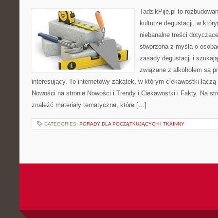
TadzikPije.pl to rozbudowa
kulturze degustacji, w któ
niebanalne treści dotyczące
stworzona z myślą o osoba
zasady degustacji i szukaj
związane z alkoholem są p
interesujący. To internetowy zakątek, w którym ciekawostki łączą
Nowości na stronie Nowości i Trendy i Ciekawostki i Fakty. Na st
znaleźć materiały tematyczne, które […]
CATEGORIES:
PORADY DLA POCZĄTKUJĄCYCH I TKAINNY