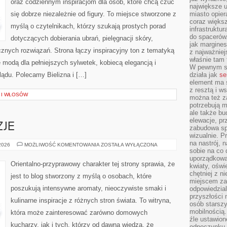
oraz codziennym inspiracjom dla osób, które chcą czuć
największe ul
się dobrze niezależnie od figury. To miejsce stworzone z
miasto opier
coraz większ
myślą o czytelnikach, którzy szukają prostych porad
infrastruktu
do spacerów.
dotyczących dobierania ubrań, pielęgnacji skóry,
jak margines
ych rozwiązań. Strona łączy inspiracyjny ton z tematyką
z najważniej
właśnie tam
ę modą dla pełniejszych sylwetek, kobiecą elegancją i
W pewnym se
ądu. Polecamy Bielizna i […]
działa jak
se
element ma s
z resztą i w
A I WŁOSÓW
można też z
potrzebują m
ale także b
elewacje, p
ZJE
zabudowa sp
wizualnie. 
na nastrój, 
PERFUMY
 2026
MOŻLIWOŚĆ KOMENTOWANIA
ZOSTAŁA WYŁĄCZONA
A
sobie na co 
OKAZJE
uporządkowan
Orientalno-przyprawowy charakter tej strony sprawia, że
kwiaty, oświ
chętniej z ni
jest to blog stworzony z myślą o osobach, które
miejscem za
poszukują intensywne aromaty, nieoczywiste smaki i
odpowiedzial
przyszłości 
kulinarne inspiracje z różnych stron świata. To witryna,
osób starszy
mobilnością.
która może zainteresować zarówno domowych
źle ustawion
kucharzy, jak i tych, którzy od dawna wiedzą, że
odpoczynku to