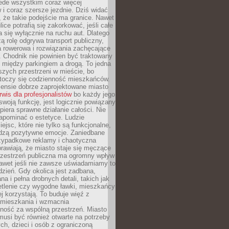
ede wszystkim coraz więcej
i coraz szersze jezdnie. Dziś widać
, że takie podejście ma granice. Nawet
ice potrafią się zakorkować, jeśli całe
a się wyłącznie na ruchu aut. Dlatego
ą rolę odgrywa transport publiczny,
ra rowerowa i rozwiązania zachęcające
 Chodnik nie powinien być traktowany
 między parkingiem a drogą. To jedna
szych przestrzeni w mieście, bo
 toczy się codzienność mieszkańców.
nsie dobrze zaprojektowane miasto
rwis dla profesjonalistów
bo każdy jego
woją funkcję, jest logicznie powiązany
spiera sprawne działanie całości. Nie
apominać o estetyce. Ludzie
iejsc, które nie tylko są funkcjonalne,
udzą pozytywne emocje. Zaniedbane
rzypadkowe reklamy i chaotyczna
rawiają, że miasto staje się męczące
Przestrzeń publiczna ma ogromny wpływ
nawet jeśli nie zawsze uświadamiamy to
dzień. Gdy okolica jest zadbana,
a i pełna drobnych detali, takich jak
etlenie czy wygodne ławki, mieszkańcy
ej korzystają. To buduje więź z
mieszkania i wzmacnia
ność za wspólną przestrzeń. Miasto
musi być również otwarte na potrzeby
ch, dzieci i osób z ograniczoną