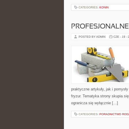
CATEGORIES:
KONIN
PROFESJONALNE 
POSTED BY ADMIN
CZE - 19 -
praktyczne artykuły, jak i pomysł
fryzur. Tematyka strony skupia s
ogranicza się wyłącznie […]
CATEGORIES:
PORADNICTWO ROD