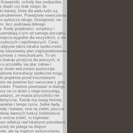
 Krawężniki, schody bez podjazdów,
e słupki czy brak miejsc do
 bariery, które dla wielu ludzi są
utrudnieniem. Prawdziwie nowoczesna
ie wyklucza nikogo. Dostępność nie
em, lecz podstawą dobrego
a. Kiedy projektanci, urzędnicy i
 pamiętają o tym od samego początku,
iejsca wygodne dla wszystkich, a nie
jszybszych i najsilniejszych. Coraz
 odgrywa także lokalna społeczność.
piej narysowany plan zagospodarowania
 rozmowy z mieszkańcami. To oni
e brakuje przejścia dla pieszych, w
cu przydałby się plac zabaw i
ny skwer wieczorami pustoszeje.
adzone konsultacje społeczne mogą
ele projektów przed kosztownymi
sto nie powinno być narzucane z góry
produkt. Powinno powstawać w dialogu
órzy na co dzień z niego korzystają.
uważyć, że miasta przyszłości nie
dentyczne. Każde ma swoją historię,
charakter i tempo życia. Jedne będą
odę i bulwary, inne na zieleń, jeszcze
udowę dawnych funkcji śródmieścia.
o można zrobić, to kopiować
bez refleksji nad lokalnymi potrzebami.
ozwój nie polega na ślepym
twie, ale na mądrym wykorzystaniu