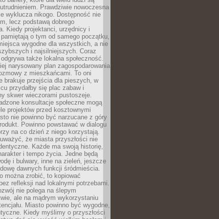
utrudnieniem. Prawdziwie nowoczesna
ie wyklucza nikogo. Dostępność nie
em, lecz podstawą dobrego
a. Kiedy projektanci, urzędnicy i
 pamiętają o tym od samego początku,
iejsca wygodne dla wszystkich, a nie
jszybszych i najsilniejszych. Coraz
 odgrywa także lokalna społeczność.
piej narysowany plan zagospodarowania
 rozmowy z mieszkańcami. To oni
e brakuje przejścia dla pieszych, w
cu przydałby się plac zabaw i
ny skwer wieczorami pustoszeje.
adzone konsultacje społeczne mogą
ele projektów przed kosztownymi
sto nie powinno być narzucane z góry
produkt. Powinno powstawać w dialogu
órzy na co dzień z niego korzystają.
uważyć, że miasta przyszłości nie
dentyczne. Każde ma swoją historię,
charakter i tempo życia. Jedne będą
odę i bulwary, inne na zieleń, jeszcze
udowę dawnych funkcji śródmieścia.
o można zrobić, to kopiować
bez refleksji nad lokalnymi potrzebami.
ozwój nie polega na ślepym
twie, ale na mądrym wykorzystaniu
tencjału. Miasto powinno być wygodne,
ntyczne. Kiedy myślimy o przyszłości