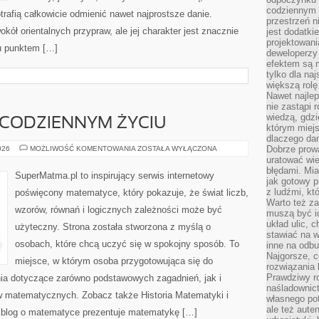
codziennym 
rafią całkowicie odmienić nawet najprostsze danie.
przestrzeń n
kół orientalnych przypraw, ale jej charakter jest znacznie
jest dodatki
projektowani
u punktem […]
deweloperzy
efektem są m
tylko dla na
większą rolę
Nawet najle
nie zastąpi
wiedzą, gdzi
CODZIENNYM ŻYCIU
którym miejs
dlaczego da
MATEMATYKA
Dobrze prow
026
MOŻLIWOŚĆ KOMENTOWANIA
ZOSTAŁA WYŁĄCZONA
W
uratować wi
CODZIENNYM
błędami. Mia
ŻYCIU
SuperMatma.pl to inspirujący serwis internetowy
jak gotowy 
z ludźmi, kt
poświęcony matematyce, który pokazuje, że świat liczb,
Warto też za
wzorów, równań i logicznych zależności może być
muszą być i
układ ulic, 
użyteczny. Strona została stworzona z myślą o
stawiać na w
osobach, które chcą uczyć się w spokojny sposób. To
inne na odb
Najgorsze, c
miejsce, w którym osoba przygotowująca się do
rozwiązania 
Prawdziwy r
ia dotyczące zarówno podstawowych zagadnień, jak i
naśladownic
 matematycznych. Zobacz także Historia Matematyki i
własnego po
ale też aute
 blog o matematyce prezentuje matematykę […]