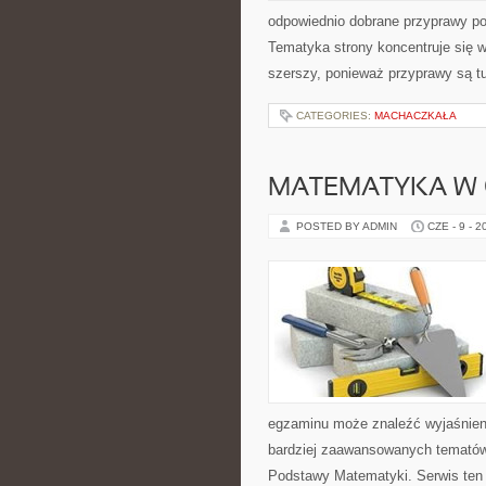
odpowiednio dobrane przyprawy pot
Tematyka strony koncentruje się wo
szerszy, ponieważ przyprawy są t
CATEGORIES:
MACHACZKAŁA
MATEMATYKA W 
POSTED BY ADMIN
CZE - 9 - 2
egzaminu może znaleźć wyjaśnien
bardziej zaawansowanych tematów
Podstawy Matematyki. Serwis ten