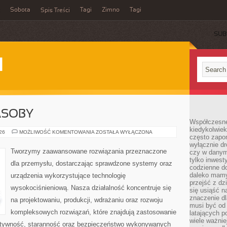
Sobota
Tagi
Zimno
Tagi
Spis Treści
SUB
I
ASOBY
Współczesne 
kiedykolwiek
ENERGETYKA
026
MOŻLIWOŚĆ KOMENTOWANIA
ZOSTAŁA WYŁĄCZONA
często zapom
I
ZASOBY
wyłącznie dr
Tworzymy zaawansowane rozwiązania przeznaczone
czy w danym 
tylko inwest
dla przemysłu, dostarczając sprawdzone systemy oraz
codzienne d
daleko mamy
urządzenia wykorzystujące technologię
przejść z dz
wysokociśnieniową. Nasza działalność koncentruje się
się usiąść n
znaczenie dl
na projektowaniu, produkcji, wdrażaniu oraz rozwoju
musi być od 
kompleksowych rozwiązań, które znajdują zastosowanie
latających 
wiele ważnie
ektywność, staranność oraz bezpieczeństwo wykonywanych