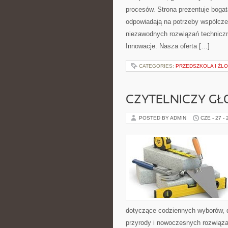
procesów. Strona prezentuje bogatą
odpowiadają na potrzeby współcze
niezawodnych rozwiązań techniczny
Innowacje. Nasza oferta […]
CATEGORIES:
PRZEDSZKOLA I ŻLO
CZYTELNICZY GŁ
POSTED BY ADMIN
CZE - 27 -
dotyczące codziennych wyborów, d
przyrody i nowoczesnych rozwiąza