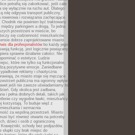
ice potrafią się zakorkować, jeśli całe
a się wyłącznie na ruchu aut. Dlatego
ą rolę odgrywa transport publiczny,
ra rowerowa i rozwiązania zachęcające
 Chodnik nie powinien być traktowany
 między parkingiem a drogą. To jedna
szych przestrzeni w mieście, bo
 toczy się codzienność mieszkańców.
nsie dobrze zaprojektowane miasto
rwis dla profesjonalistów
bo każdy jego
woją funkcję, jest logicznie powiązany
spiera sprawne działanie całości. Nie
apominać o estetyce. Ludzie
iejsc, które nie tylko są funkcjonalne,
udzą pozytywne emocje. Zaniedbane
rzypadkowe reklamy i chaotyczna
rawiają, że miasto staje się męczące
Przestrzeń publiczna ma ogromny wpływ
nawet jeśli nie zawsze uświadamiamy to
dzień. Gdy okolica jest zadbana,
a i pełna drobnych detali, takich jak
etlenie czy wygodne ławki, mieszkańcy
ej korzystają. To buduje więź z
mieszkania i wzmacnia
ność za wspólną przestrzeń. Miasto
musi być również otwarte na potrzeby
ch, dzieci i osób z ograniczoną
 Krawężniki, schody bez podjazdów,
e słupki czy brak miejsc do
 bariery, które dla wielu ludzi są