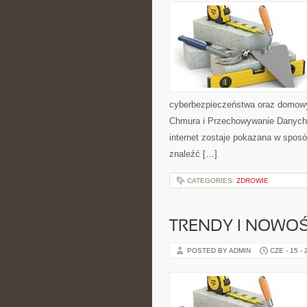
cyberbezpieczeństwa oraz domowy
Chmura i Przechowywanie Danych i
internet zostaje pokazana w sposó
znaleźć […]
CATEGORIES:
ZDROWIE
TRENDY I NOWOŚ
POSTED BY ADMIN
CZE - 15 -