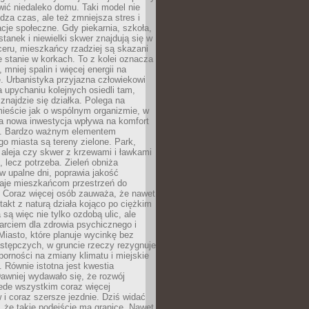
ić niedaleko domu. Taki model nie
dza czas, ale też zmniejsza stres i
acje społeczne. Gdy piekarnia, szkoła,
stanek i niewielki skwer znajdują się w
eru, mieszkańcy rzadziej są skazani
 stanie w korkach. To z kolei oznacza
 mniej spalin i więcej energii na
. Urbanistyka przyjazna człowiekowi
a upychaniu kolejnych osiedli tam,
 znajdzie się działka. Polega na
mieście jak o wspólnym organizmie, w
a nowa inwestycja wpływa na komfort
zi. Bardzo ważnym elementem
 miasta są tereny zielone. Park,
aleja czy skwer z krzewami i ławkami
s, lecz potrzeba. Zieleń obniża
w upalne dni, poprawia jakość
daje mieszkańcom przestrzeń do
 Coraz więcej osób zauważa, że nawet
ntakt z naturą działa kojąco po ciężkim
 są więc nie tylko ozdobą ulic, ale
arciem dla zdrowia psychicznego i
Miasto, które planuje wycinkę bez
stępczych, w gruncie rzeczy rezygnuje
porności na zmiany klimatu i miejskie
. Równie istotna jest kwestia
Dawniej wydawało się, że rozwój
ede wszystkim coraz więcej
i coraz szersze jezdnie. Dziś widać
, że takie podejście ma granice. Nawet