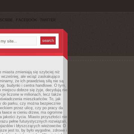
SCRIBE
FACEBOOK
TWITTER
miasta zmieniają się szybciej niż
 wcześniej, ale wciąż zaskakująco
inamy, że ich prawdziwą siłą nie są
ogi, budynki i centra handlowe. O tym,
miejscu dobrze się żyje, decydują nie
ycje liczone w milionach, lecz także
oświadczenia mieszkańców. To, jak
 do parku, czy można bezpiecznie
ieckiem przez ulicę, czy po pracy da
a ławce w cieniu drzew, ma ogromne
a jakości życia. Miasto przyszłości nie
razu pełne futurystycznych rozwiązań,
pojazdów i błyszczących wieżowców. O
jsze jest to, by było wygodne, zdrowe i