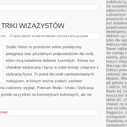
mobilnością.
źle ustawion
odpoczynku to
codziennym 
przestrzeń n
jest dodatki
TRIKI WIZAŻYSTÓW
projektowani
deweloperzy
efektem są m
PROFESJONALNE
 2026
MOŻLIWOŚĆ KOMENTOWANIA
ZOSTAŁA WYŁĄCZONA
TRIKI
tylko dla na
WIZAŻYSTÓW
większą rolę
Studio Veriss to przestrzeń online poświęcony
Nawet najle
nie zastąpi
pielęgnacji oraz przydatnym podpowiedziom dla osób,
wiedzą, gdzi
które chcą świadomie dobierać kosmetyki. Strona ma
którym miejs
dlaczego da
charakter edukacyjny i łączy w sobie tematy związane z
Dobrze prow
stylizacją fryzur. To portal dla osób zainteresowanych
uratować wi
błędami. Mia
makijażem, w którym można znaleźć zarówno
jak gotowy 
z ludźmi, kt
y na codzienny wygląd. Polecam Moda i Uroda i Stylizacja
Warto też za
ię przede wszystkim na kosmetykach kolorowych, ale nie
muszą być i
układ ulic, 
stawiać na w
inne na odb
Najgorsze, c
ZINNE
rozwiązania 
Prawdziwy r
naśladownic