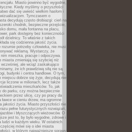
tencjału. Miasto powinno być wygodne,
ntyczne. Kiedy myślimy o przyszłości
 łatwo dać się uwieść wielkim hasłom i
wizualizacjom. Tymczasem o
sta decydują często drobiazgi: cień na
szeroki chodnik, bezpieczne przejście,
lisko domu, mała fontanna na placu,
ower, park dostępny bez konieczności
ół dzielnicy. To właśnie z takich
łada się codzienna jakość życia.
e rozumie potrzeby człowieka, nie musi
konywać reklamą. Wystarczy, że
 nim mieszka, pracuje i odpoczywa.
miasta zmieniają się szybciej niż
 wcześniej, ale wciąż zaskakująco
inamy, że ich prawdziwą siłą nie są
ogi, budynki i centra handlowe. O tym,
miejscu dobrze się żyje, decydują nie
ycje liczone w milionach, lecz także
oświadczenia mieszkańców. To, jak
 do parku, czy można bezpiecznie
ieckiem przez ulicę, czy po pracy da
a ławce w cieniu drzew, ma ogromne
a jakości życia. Miasto przyszłości nie
razu pełne futurystycznych rozwiązań,
pojazdów i błyszczących wieżowców. O
jsze jest to, by było wygodne, zdrowe i
a ludzi w każdym wieku. W ostatnich
 częściej mówi się o idei miasta
egłości, w którym najważniejsze sprawy