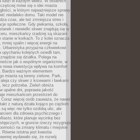
a ludzi w każdym wieku. W ostatnich
 częściej mówi się o idei miasta
egłości, w którym najważniejsze sprawy
ić niedaleko domu. Taki model nie
dza czas, ale też zmniejsza stres i
acje społeczne. Gdy piekarnia, szkoła,
stanek i niewielki skwer znajdują się w
eru, mieszkańcy rzadziej są skazani
 stanie w korkach. To z kolei oznacza
 mniej spalin i więcej energii na
. Urbanistyka przyjazna człowiekowi
a upychaniu kolejnych osiedli tam,
 znajdzie się działka. Polega na
mieście jak o wspólnym organizmie, w
a nowa inwestycja wpływa na komfort
zi. Bardzo ważnym elementem
 miasta są tereny zielone. Park,
aleja czy skwer z krzewami i ławkami
s, lecz potrzeba. Zieleń obniża
w upalne dni, poprawia jakość
daje mieszkańcom przestrzeń do
 Coraz więcej osób zauważa, że nawet
ntakt z naturą działa kojąco po ciężkim
 są więc nie tylko ozdobą ulic, ale
arciem dla zdrowia psychicznego i
Miasto, które planuje wycinkę bez
stępczych, w gruncie rzeczy rezygnuje
porności na zmiany klimatu i miejskie
. Równie istotna jest kwestia
Dawniej wydawało się, że rozwój