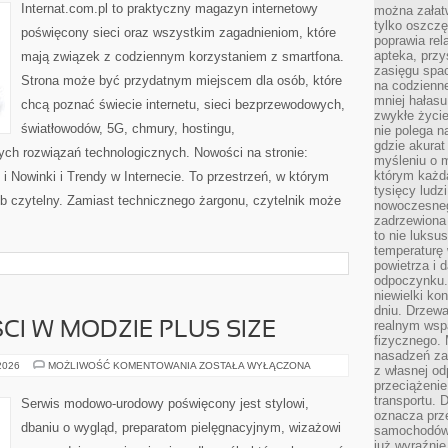
Internat.com.pl to praktyczny magazyn internetowy
można załatw
tylko oszczę
poświęcony sieci oraz wszystkim zagadnieniom, które
poprawia rel
apteka, przy
mają związek z codziennym korzystaniem z smartfona.
zasięgu spac
Strona może być przydatnym miejscem dla osób, które
na codzienne
mniej hałasu,
chcą poznać świecie internetu, sieci bezprzewodowych,
zwykłe życie
światłowodów, 5G, chmury, hostingu,
nie polega n
gdzie akurat
ch rozwiązań technologicznych. Nowości na stronie:
myśleniu o 
którym każd
 Nowinki i Trendy w Internecie. To przestrzeń, w którym
tysięcy lud
b czytelny. Zamiast technicznego żargonu, czytelnik może
nowoczesnego
zadrzewiona 
to nie luksu
temperaturę 
powietrza i 
odpoczynku.
niewielki ko
dniu. Drzewa
realnym wsp
CI W MODZIE PLUS SIZE
fizycznego. 
nasadzeń za
TRENDY
 2026
MOŻLIWOŚĆ KOMENTOWANIA
ZOSTAŁA WYŁĄCZONA
z własnej od
I
przeciążenie
NOWOŚCI
W
transportu. 
Serwis modowo-urodowy poświęcony jest stylowi,
MODZIE
oznacza prz
PLUS
dbaniu o wygląd, preparatom pielęgnacyjnym, wizażowi
samochodów 
SIZE
już wyraźnie