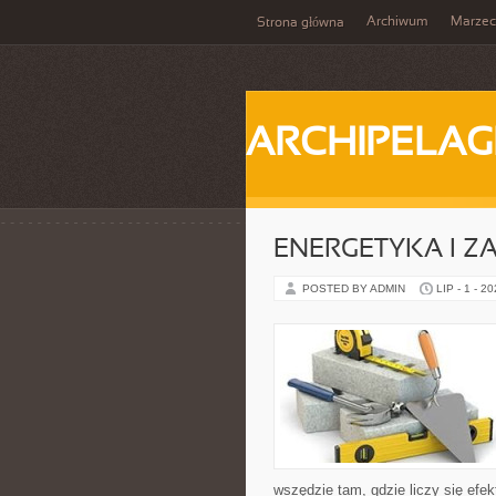
Archiwum
Marzec
Strona główna
ARCHIPELAG
ENERGETYKA I Z
POSTED BY ADMIN
LIP - 1 - 2
wszędzie tam, gdzie liczy się ef