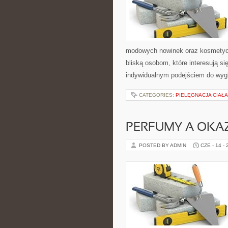
modowych nowinek oraz kosmetyczn
bliską osobom, które interesują si
indywidualnym podejściem do wygl
CATEGORIES:
PIELĘGNACJA CIAŁ
PERFUMY A OKA
POSTED BY ADMIN
CZE - 14 -