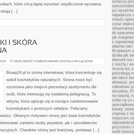
oznacza prz
sobach, które chcą lepiej rozumieć współczesne wyzwania
samochodów 
już wyraźnie
zukają […]
największe ul
miasto opier
coraz większ
infrastruktu
do spacerów.
jak margines
z najważniej
I I SKÓRA
właśnie tam
NA
W pewnym se
działa jak
se
element ma s
DERMOKOSMETYKI
 2026
MOŻLIWOŚĆ KOMENTOWANIA
ZOSTAŁA WYŁĄCZONA
z resztą i w
I
SKÓRA
można też z
PROBLEMATYCZNA
Bioarp24.pl to strona internetowa, która koncentruje się
potrzebują m
ale także b
wokół kosmetyków naturalnych. Strona może być
elewacje, p
zabudowa sp
rozumiana jako miejsce prezentacji asortymentu dla
wizualnie. 
osób, które interesują się świadomą pielęgnacją. To
na nastrój, 
sobie na co 
witryna, która wpisuje się w rosnące zainteresowanie
uporządkowan
kosmetykami o prostszym składzie. Polecamy
kwiaty, oświ
chętniej z ni
 nowości. Głównym motywem strony jest świat kosmetyków
miejscem za
odpowiedzial
interesować zarówno osoby prywatne, jak i sprzedawców,
przyszłości 
nacyjnych. Charakter strony jest branżowy, ponieważ […]
osób starszy