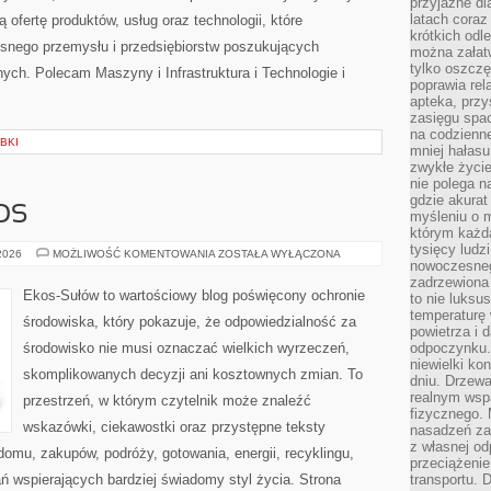
przyjazne dl
latach coraz
 ofertę produktów, usług oraz technologii, które
krótkich odl
snego przemysłu i przedsiębiorstw poszukujących
można załatw
tylko oszczę
ch. Polecam Maszyny i Infrastruktura i Technologie i
poprawia rel
apteka, przy
zasięgu spac
na codzienne
BKI
mniej hałasu,
zwykłe życie
nie polega n
gdzie akurat
OS
myśleniu o 
którym każd
tysięcy lud
CZYTELNICZY
 2026
MOŻLIWOŚĆ KOMENTOWANIA
ZOSTAŁA WYŁĄCZONA
nowoczesnego
GŁOS
zadrzewiona 
Ekos-Sułów to wartościowy blog poświęcony ochronie
to nie luksu
temperaturę 
środowiska, który pokazuje, że odpowiedzialność za
powietrza i 
środowisko nie musi oznaczać wielkich wyrzeczeń,
odpoczynku.
niewielki ko
skomplikowanych decyzji ani kosztownych zmian. To
dniu. Drzewa
realnym wsp
przestrzeń, w którym czytelnik może znaleźć
fizycznego. 
wskazówki, ciekawostki oraz przystępne teksty
nasadzeń za
z własnej od
omu, zakupów, podróży, gotowania, energii, recyklingu,
przeciążenie
ń wspierających bardziej świadomy styl życia. Strona
transportu. 