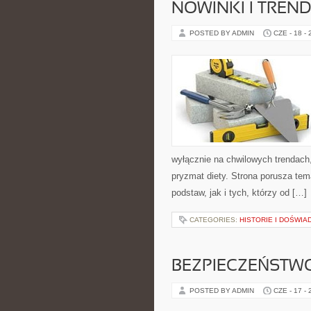
NOWINKI I TREN
POSTED BY ADMIN
CZE - 18 -
wyłącznie na chwilowych trendach,
pryzmat diety. Strona porusza te
podstaw, jak i tych, którzy od […]
CATEGORIES:
HISTORIE I DOŚWIA
BEZPIECZEŃSTWO
POSTED BY ADMIN
CZE - 17 -