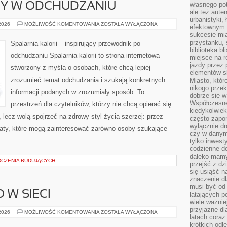
własnego po
DY W ODCHUDZANIU
ale też aute
urbanistyki,
NOWINKI
 2026
MOŻLIWOŚĆ KOMENTOWANIA
ZOSTAŁA WYŁĄCZONA
efektownym 
I
sukcesie mia
TRENDY
W
przystanku, 
Spalarnia kalorii – inspirujący przewodnik po
ODCHUDZANIU
biblioteka b
odchudzaniu Spalarnia kalorii to strona internetowa
miejsce na r
jazdy przez p
stworzony z myślą o osobach, które chcą lepiej
elementów sk
zrozumieć temat odchudzania i szukają konkretnych
Miasto, któr
nikogo prze
informacji podanych w zrozumiały sposób. To
dobrze się w
Współczesne 
przestrzeń dla czytelników, którzy nie chcą opierać się
kiedykolwiek
 lecz wolą spojrzeć na zdrowy styl życia szerzej: przez
często zapom
wyłącznie dr
maty, które mogą zainteresować zarówno osoby szukające
czy w danym 
tylko inwest
codzienne d
daleko mamy
DCZENIA BUDUJĄCYCH
przejść z dz
się usiąść n
znaczenie dl
musi być od 
 W SIECI
latających 
wiele ważnie
przyjazne dl
BEZPIECZEŃSTWO
 2026
MOŻLIWOŚĆ KOMENTOWANIA
ZOSTAŁA WYŁĄCZONA
latach coraz
W
SIECI
krótkich odl