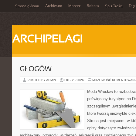
Archiwum
Marzec
Sobota
Tagi
Strona główna
Spis Treści
ARCHIPELAGI
GŁOGÓW
POSTED BY ADMIN
LIP - 2 - 2026
MOŻLIWOŚĆ KOMENTOWAN
Moda Wrocław to rozbudowa
poświęcony turystyce na D
szczególnym uwzględnienie
które tworzą niezwykle cie
Strona jest miejscem, w k
opisy dotyczące zwiedzania, 
architektury, przyrody, wydarzeń, rekreacji oraz codziennego życ