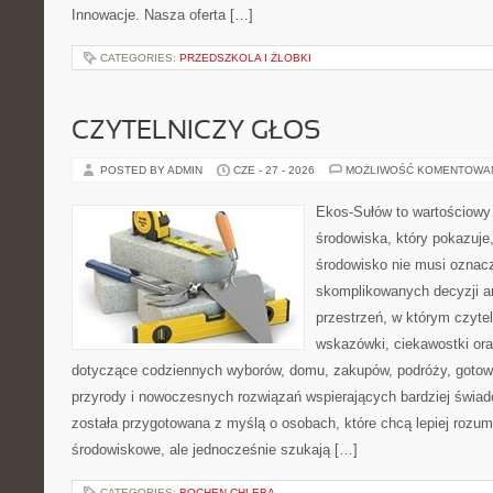
Innowacje. Nasza oferta […]
CATEGORIES:
PRZEDSZKOLA I ŻLOBKI
CZYTELNICZY GŁOS
POSTED BY ADMIN
CZE - 27 - 2026
MOŻLIWOŚĆ KOMENTOWA
Ekos-Sułów to wartościowy
środowiska, który pokazuje
środowisko nie musi oznac
skomplikowanych decyzji a
przestrzeń, w którym czyte
wskazówki, ciekawostki ora
dotyczące codziennych wyborów, domu, zakupów, podróży, gotowan
przyrody i nowoczesnych rozwiązań wspierających bardziej świad
została przygotowana z myślą o osobach, które chcą lepiej roz
środowiskowe, ale jednocześnie szukają […]
CATEGORIES:
BOCHEN-CHLEBA