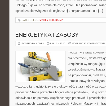
Dolnego Śląska. To strona dla osób, które lubią podróżować świ
ogranicza się wyłącznie do najbardziej znanych atrakcji, ale […]
CATEGORIES:
SZKOŁY I EDUKACJA
ENERGETYKA I ZASOBY
POSTED BY ADMIN
LIP - 1 - 2026
MOŻLIWOŚĆ KOMENTOWAN
Tworzymy zaawansowane ro
dla przemysłu, dostarczaj
urządzenia wykorzystujące 
wysokociśnieniową. Nasza d
na projektowaniu, produkcji
kompleksowych rozwiązań, 
wszędzie tam, gdzie liczy się efektywność, staranność oraz be
procesów. Strona prezentuje bogatą ofertę produktów, usług oraz t
odpowiadają na potrzeby współczesnego przemysłu i przedsiębio
niezawodnych rozwiązań technicznych. Polecam Maszyny i Infrastr