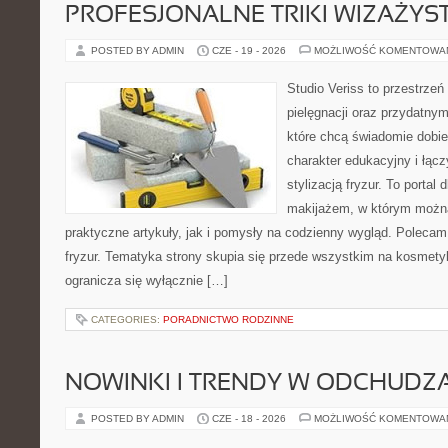
PROFESJONALNE TRIKI WIZAŻY
POSTED BY ADMIN
CZE - 19 - 2026
MOŻLIWOŚĆ KOMENTOWA
Studio Veriss to przestrzeń
pielęgnacji oraz przydatny
które chcą świadomie dobi
charakter edukacyjny i łąc
stylizacją fryzur. To portal
makijażem, w którym możn
praktyczne artykuły, jak i pomysły na codzienny wygląd. Polecam 
fryzur. Tematyka strony skupia się przede wszystkim na kosmety
ogranicza się wyłącznie […]
CATEGORIES:
PORADNICTWO RODZINNE
NOWINKI I TRENDY W ODCHUDZ
POSTED BY ADMIN
CZE - 18 - 2026
MOŻLIWOŚĆ KOMENTOWA