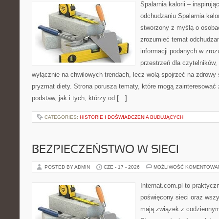
Spalarnia kalorii – inspiruj
odchudzaniu Spalarnia kalor
stworzony z myślą o osobac
zrozumieć temat odchudzan
informacji podanych w zroz
przestrzeń dla czytelników,
wyłącznie na chwilowych trendach, lecz wolą spojrzeć na zdrowy s
pryzmat diety. Strona porusza tematy, które mogą zainteresować
podstaw, jak i tych, którzy od […]
CATEGORIES:
HISTORIE I DOŚWIADCZENIA BUDUJĄCYCH
BEZPIECZEŃSTWO W SIECI
POSTED BY ADMIN
CZE - 17 - 2026
MOŻLIWOŚĆ KOMENTOWA
Internat.com.pl to praktyc
poświęcony sieci oraz wszy
mają związek z codziennym