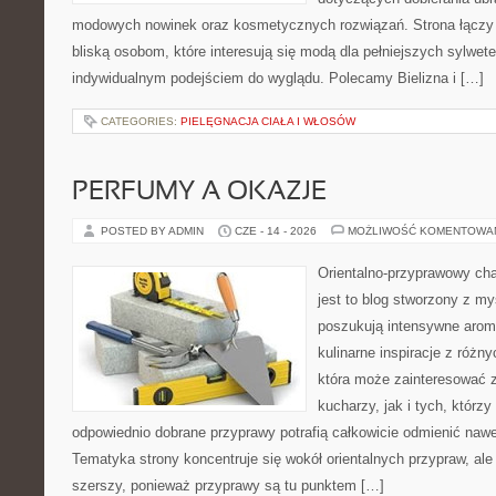
modowych nowinek oraz kosmetycznych rozwiązań. Strona łączy i
bliską osobom, które interesują się modą dla pełniejszych sylwete
indywidualnym podejściem do wyglądu. Polecamy Bielizna i […]
CATEGORIES:
PIELĘGNACJA CIAŁA I WŁOSÓW
PERFUMY A OKAZJE
POSTED BY ADMIN
CZE - 14 - 2026
MOŻLIWOŚĆ KOMENTOWA
Orientalno-przyprawowy char
jest to blog stworzony z my
poszukują intensywne aroma
kulinarne inspiracje z różny
która może zainteresować
kucharzy, jak i tych, którz
odpowiednio dobrane przyprawy potrafią całkowicie odmienić nawe
Tematyka strony koncentruje się wokół orientalnych przypraw, ale 
szerszy, ponieważ przyprawy są tu punktem […]