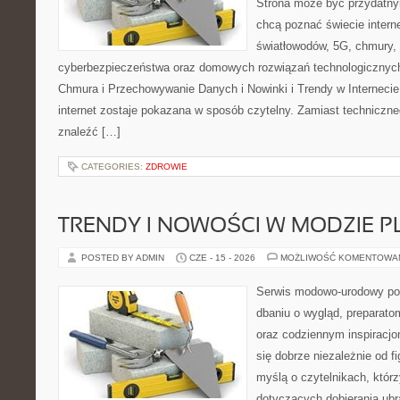
Strona może być przydatny
chcą poznać świecie intern
światłowodów, 5G, chmury, 
cyberbezpieczeństwa oraz domowych rozwiązań technologicznych
Chmura i Przechowywanie Danych i Nowinki i Trendy w Internecie
internet zostaje pokazana w sposób czytelny. Zamiast techniczn
znaleźć […]
CATEGORIES:
ZDROWIE
TRENDY I NOWOŚCI W MODZIE PL
POSTED BY ADMIN
CZE - 15 - 2026
MOŻLIWOŚĆ KOMENTOWA
Serwis modowo-urodowy poś
dbaniu o wygląd, preparato
oraz codziennym inspiracjo
się dobrze niezależnie od f
myślą o czytelnikach, któr
dotyczących dobierania ubra