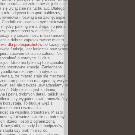
ice potrafią się zakorkować, jeśli całe
a się wyłącznie na ruchu aut. Dlatego
ą rolę odgrywa transport publiczny,
ra rowerowa i rozwiązania zachęcające
 Chodnik nie powinien być traktowany
 między parkingiem a drogą. To jedna
szych przestrzeni w mieście, bo
 toczy się codzienność mieszkańców.
nsie dobrze zaprojektowane miasto
rwis dla profesjonalistów
bo każdy jego
woją funkcję, jest logicznie powiązany
spiera sprawne działanie całości. Nie
apominać o estetyce. Ludzie
iejsc, które nie tylko są funkcjonalne,
udzą pozytywne emocje. Zaniedbane
rzypadkowe reklamy i chaotyczna
rawiają, że miasto staje się męczące
Przestrzeń publiczna ma ogromny wpływ
nawet jeśli nie zawsze uświadamiamy to
dzień. Gdy okolica jest zadbana,
a i pełna drobnych detali, takich jak
etlenie czy wygodne ławki, mieszkańcy
ej korzystają. To buduje więź z
mieszkania i wzmacnia
ność za wspólną przestrzeń. Miasto
musi być również otwarte na potrzeby
ch, dzieci i osób z ograniczoną
 Krawężniki, schody bez podjazdów,
e słupki czy brak miejsc do
 bariery, które dla wielu ludzi są