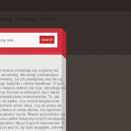
SCRIBE
FACEBOOK
TWITTER
miasta zmieniają się szybciej niż
 wcześniej, ale wciąż zaskakująco
inamy, że ich prawdziwą siłą nie są
ogi, budynki i centra handlowe. O tym,
miejscu dobrze się żyje, decydują nie
ycje liczone w milionach, lecz także
oświadczenia mieszkańców. To, jak
 do parku, czy można bezpiecznie
ieckiem przez ulicę, czy po pracy da
a ławce w cieniu drzew, ma ogromne
a jakości życia. Miasto przyszłości nie
razu pełne futurystycznych rozwiązań,
pojazdów i błyszczących wieżowców. O
jsze jest to, by było wygodne, zdrowe i