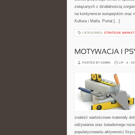
związanych z działalnością zorga
na kontynencie europejskim oraz n
Kultura i Mafia. Portal […]
CATEGORIES:
STRATEGIE MARKET
MOTYWACJA I P
POSTED BY ADMIN
LIP - 4 - 2
znaleźć wartościowe materiały dot
odżywiania oraz świadomego rozwij
popularyzowaniu aktywności fizyc