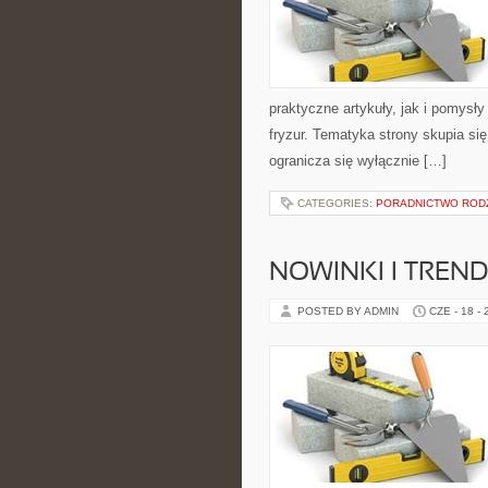
praktyczne artykuły, jak i pomysł
fryzur. Tematyka strony skupia s
ogranicza się wyłącznie […]
CATEGORIES:
PORADNICTWO ROD
NOWINKI I TREN
POSTED BY ADMIN
CZE - 18 -