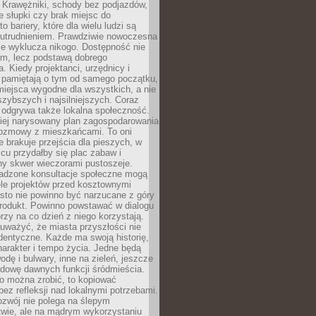
 Krawężniki, schody bez podjazdów,
e słupki czy brak miejsc do
 bariery, które dla wielu ludzi są
utrudnieniem. Prawdziwie nowoczesna
ie wyklucza nikogo. Dostępność nie
em, lecz podstawą dobrego
a. Kiedy projektanci, urzędnicy i
 pamiętają o tym od samego początku,
iejsca wygodne dla wszystkich, a nie
jszybszych i najsilniejszych. Coraz
 odgrywa także lokalna społeczność.
piej narysowany plan zagospodarowania
 rozmowy z mieszkańcami. To oni
e brakuje przejścia dla pieszych, w
cu przydałby się plac zabaw i
ny skwer wieczorami pustoszeje.
adzone konsultacje społeczne mogą
ele projektów przed kosztownymi
sto nie powinno być narzucane z góry
produkt. Powinno powstawać w dialogu
órzy na co dzień z niego korzystają.
uważyć, że miasta przyszłości nie
dentyczne. Każde ma swoją historię,
charakter i tempo życia. Jedne będą
odę i bulwary, inne na zieleń, jeszcze
udowę dawnych funkcji śródmieścia.
o można zrobić, to kopiować
bez refleksji nad lokalnymi potrzebami.
ozwój nie polega na ślepym
twie, ale na mądrym wykorzystaniu