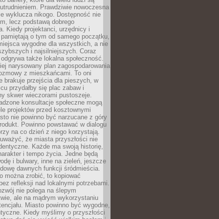
utrudnieniem. Prawdziwie nowoczesna
ie wyklucza nikogo. Dostępność nie
em, lecz podstawą dobrego
a. Kiedy projektanci, urzędnicy i
 pamiętają o tym od samego początku,
iejsca wygodne dla wszystkich, a nie
jszybszych i najsilniejszych. Coraz
 odgrywa także lokalna społeczność.
piej narysowany plan zagospodarowania
 rozmowy z mieszkańcami. To oni
e brakuje przejścia dla pieszych, w
cu przydałby się plac zabaw i
ny skwer wieczorami pustoszeje.
adzone konsultacje społeczne mogą
ele projektów przed kosztownymi
sto nie powinno być narzucane z góry
produkt. Powinno powstawać w dialogu
órzy na co dzień z niego korzystają.
uważyć, że miasta przyszłości nie
dentyczne. Każde ma swoją historię,
charakter i tempo życia. Jedne będą
odę i bulwary, inne na zieleń, jeszcze
udowę dawnych funkcji śródmieścia.
o można zrobić, to kopiować
bez refleksji nad lokalnymi potrzebami.
ozwój nie polega na ślepym
twie, ale na mądrym wykorzystaniu
tencjału. Miasto powinno być wygodne,
ntyczne. Kiedy myślimy o przyszłości