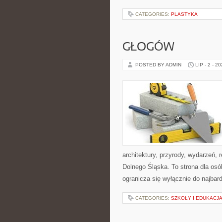
CATEGORIES:
PLASTYKA
GŁOGÓW
POSTED BY ADMIN
LIP - 2 - 2
architektury, przyrody, wydarzeń,
Dolnego Śląska. To strona dla os
ogranicza się wyłącznie do najbard
CATEGORIES:
SZKOŁY I EDUKACJ