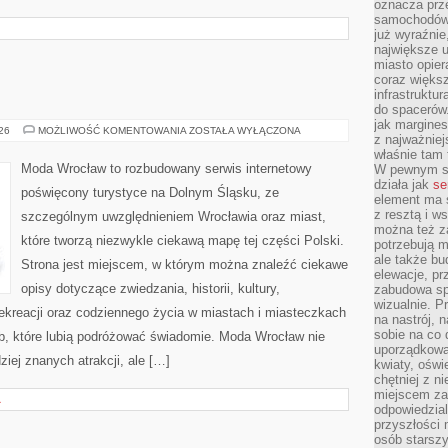
oznacza prz
samochodów 
już wyraźnie
największe ul
miasto opier
coraz większ
infrastruktu
do spacerów.
jak margines
GŁOGÓW
026
MOŻLIWOŚĆ KOMENTOWANIA
ZOSTAŁA WYŁĄCZONA
z najważniej
właśnie tam
Moda Wrocław to rozbudowany serwis internetowy
W pewnym se
działa jak
se
poświęcony turystyce na Dolnym Śląsku, ze
element ma s
z resztą i w
szczególnym uwzględnieniem Wrocławia oraz miast,
można też z
które tworzą niezwykle ciekawą mapę tej części Polski.
potrzebują m
ale także b
Strona jest miejscem, w którym można znaleźć ciekawe
elewacje, p
opisy dotyczące zwiedzania, historii, kultury,
zabudowa sp
wizualnie. 
 rekreacji oraz codziennego życia w miastach i miasteczkach
na nastrój, 
sobie na co 
ób, które lubią podróżować świadomie. Moda Wrocław nie
uporządkowan
ziej znanych atrakcji, ale […]
kwiaty, oświ
chętniej z ni
miejscem za
A
odpowiedzial
przyszłości 
osób starszy