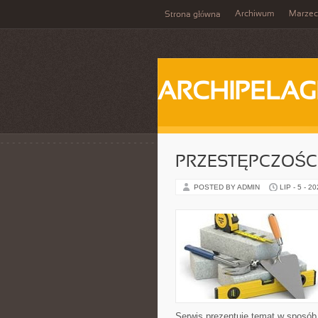
Archiwum
Marzec
Strona główna
ARCHIPELAG
PRZESTĘPCZOŚ
POSTED BY ADMIN
LIP - 5 - 2
Serwis prezentuje temat w sposób 