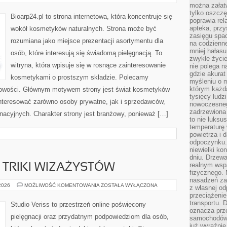
I
można załatw
SKÓRA
tylko oszczę
PROBLEMATYCZNA
Bioarp24.pl to strona internetowa, która koncentruje się
poprawia rel
apteka, przy
wokół kosmetyków naturalnych. Strona może być
zasięgu spac
rozumiana jako miejsce prezentacji asortymentu dla
na codzienne
mniej hałasu,
osób, które interesują się świadomą pielęgnacją. To
zwykłe życie
witryna, która wpisuje się w rosnące zainteresowanie
nie polega n
gdzie akurat
kosmetykami o prostszym składzie. Polecamy
myśleniu o 
którym każd
 nowości. Głównym motywem strony jest świat kosmetyków
tysięcy lud
interesować zarówno osoby prywatne, jak i sprzedawców,
nowoczesnego
zadrzewiona 
nacyjnych. Charakter strony jest branżowy, ponieważ […]
to nie luksu
temperaturę 
powietrza i 
odpoczynku.
niewielki ko
dniu. Drzewa
realnym wsp
TRIKI WIZAŻYSTÓW
fizycznego. 
nasadzeń za
PROFESJONALNE
 2026
MOŻLIWOŚĆ KOMENTOWANIA
ZOSTAŁA WYŁĄCZONA
z własnej od
TRIKI
przeciążenie
WIZAŻYSTÓW
transportu. 
Studio Veriss to przestrzeń online poświęcony
oznacza prz
pielęgnacji oraz przydatnym podpowiedziom dla osób,
samochodów 
już wyraźnie