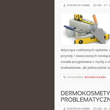
POSTED BY ADMIN
CZE - 27 -
dotyczące codziennych wyborów, d
przyrody i nowoczesnych rozwiąza
została przygotowana z myślą o o
środowiskowe, ale jednocześnie s
CATEGORIES:
BOCHEN-CHLEBA
DERMOKOSMETYK
PROBLEMATYCZ
POSTED BY ADMIN
CZE - 20 -