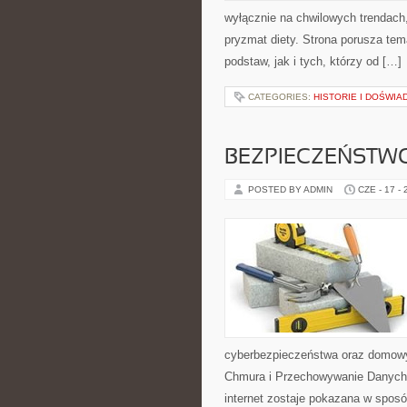
wyłącznie na chwilowych trendach,
pryzmat diety. Strona porusza te
podstaw, jak i tych, którzy od […]
CATEGORIES:
HISTORIE I DOŚWIA
BEZPIECZEŃSTWO
POSTED BY ADMIN
CZE - 17 -
cyberbezpieczeństwa oraz domowy
Chmura i Przechowywanie Danych i
internet zostaje pokazana w sposó