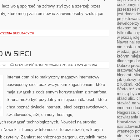
codziennym 
 lecz wolą spojrzeć na zdrowy styl życia szerzej: przez
przestrzeń n
maty, które mogą zainteresować zarówno osoby szukające
jest dodatki
projektowani
deweloperzy
efektem są m
tylko dla na
DCZENIA BUDUJĄCYCH
większą rolę
Nawet najle
nie zastąpi
wiedzą, gdzi
 W SIECI
którym miejs
dlaczego da
BEZPIECZEŃSTWO
Dobrze prow
 2026
MOŻLIWOŚĆ KOMENTOWANIA
ZOSTAŁA WYŁĄCZONA
W
uratować wi
SIECI
błędami. Mia
Internat.com.pl to praktyczny magazyn internetowy
jak gotowy 
z ludźmi, kt
poświęcony sieci oraz wszystkim zagadnieniom, które
Warto też za
mają związek z codziennym korzystaniem z smartfona.
muszą być i
układ ulic, 
Strona może być przydatnym miejscem dla osób, które
stawiać na w
chcą poznać świecie internetu, sieci bezprzewodowych,
inne na odb
Najgorsze, c
światłowodów, 5G, chmury, hostingu,
rozwiązania 
Prawdziwy r
ch rozwiązań technologicznych. Nowości na stronie:
naśladownic
 Nowinki i Trendy w Internecie. To przestrzeń, w którym
własnego po
ale też aute
b czytelny. Zamiast technicznego żargonu, czytelnik może