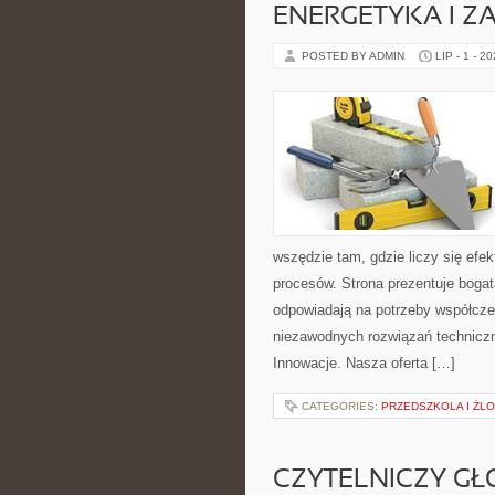
ENERGETYKA I Z
POSTED BY ADMIN
LIP - 1 - 2
wszędzie tam, gdzie liczy się ef
procesów. Strona prezentuje bogatą
odpowiadają na potrzeby współcze
niezawodnych rozwiązań techniczny
Innowacje. Nasza oferta […]
CATEGORIES:
PRZEDSZKOLA I ŻLO
CZYTELNICZY GŁ