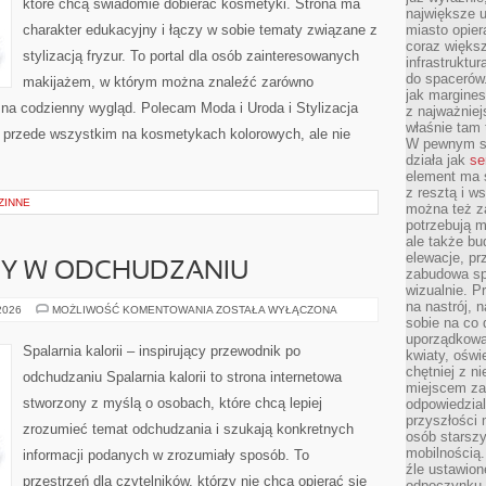
które chcą świadomie dobierać kosmetyki. Strona ma
największe ul
charakter edukacyjny i łączy w sobie tematy związane z
miasto opier
coraz większ
stylizacją fryzur. To portal dla osób zainteresowanych
infrastruktu
do spacerów.
makijażem, w którym można znaleźć zarówno
jak margines
y na codzienny wygląd. Polecam Moda i Uroda i Stylizacja
z najważniej
właśnie tam
ię przede wszystkim na kosmetykach kolorowych, ale nie
W pewnym se
działa jak
se
element ma s
z resztą i w
ZINNE
można też z
potrzebują m
ale także b
elewacje, p
DY W ODCHUDZANIU
zabudowa sp
wizualnie. 
na nastrój, 
NOWINKI
 2026
MOŻLIWOŚĆ KOMENTOWANIA
ZOSTAŁA WYŁĄCZONA
I
sobie na co 
TRENDY
uporządkowan
W
Spalarnia kalorii – inspirujący przewodnik po
kwiaty, oświ
ODCHUDZANIU
chętniej z ni
odchudzaniu Spalarnia kalorii to strona internetowa
miejscem za
stworzony z myślą o osobach, które chcą lepiej
odpowiedzial
przyszłości 
zrozumieć temat odchudzania i szukają konkretnych
osób starszy
mobilnością.
informacji podanych w zrozumiały sposób. To
źle ustawion
przestrzeń dla czytelników, którzy nie chcą opierać się
odpoczynku to