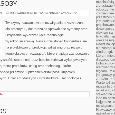
mobilnością.
ASOBY
źle ustawion
odpoczynku to
ENERGETYKA
codziennym 
026
MOŻLIWOŚĆ KOMENTOWANIA
ZOSTAŁA WYŁĄCZONA
I
przestrzeń n
ZASOBY
jest dodatki
Tworzymy zaawansowane rozwiązania przeznaczone
projektowani
deweloperzy
dla przemysłu, dostarczając sprawdzone systemy oraz
efektem są m
urządzenia wykorzystujące technologię
tylko dla na
większą rolę
wysokociśnieniową. Nasza działalność koncentruje się
Nawet najle
na projektowaniu, produkcji, wdrażaniu oraz rozwoju
nie zastąpi
wiedzą, gdzi
kompleksowych rozwiązań, które znajdują zastosowanie
którym miejs
dlaczego da
ektywność, staranność oraz bezpieczeństwo wykonywanych
Dobrze prow
 ofertę produktów, usług oraz technologii, które
uratować wi
błędami. Mia
snego przemysłu i przedsiębiorstw poszukujących
jak gotowy 
ch. Polecam Maszyny i Infrastruktura i Technologie i
z ludźmi, kt
Warto też za
muszą być i
układ ulic, 
stawiać na w
BKI
inne na odb
Najgorsze, c
rozwiązania 
Prawdziwy r
OS
naśladownic