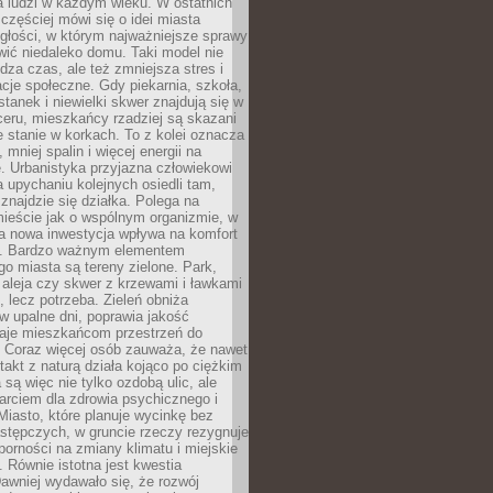
a ludzi w każdym wieku. W ostatnich
 częściej mówi się o idei miasta
egłości, w którym najważniejsze sprawy
ić niedaleko domu. Taki model nie
dza czas, ale też zmniejsza stres i
acje społeczne. Gdy piekarnia, szkoła,
stanek i niewielki skwer znajdują się w
eru, mieszkańcy rzadziej są skazani
 stanie w korkach. To z kolei oznacza
 mniej spalin i więcej energii na
. Urbanistyka przyjazna człowiekowi
a upychaniu kolejnych osiedli tam,
 znajdzie się działka. Polega na
mieście jak o wspólnym organizmie, w
a nowa inwestycja wpływa na komfort
zi. Bardzo ważnym elementem
 miasta są tereny zielone. Park,
aleja czy skwer z krzewami i ławkami
s, lecz potrzeba. Zieleń obniża
w upalne dni, poprawia jakość
daje mieszkańcom przestrzeń do
 Coraz więcej osób zauważa, że nawet
ntakt z naturą działa kojąco po ciężkim
 są więc nie tylko ozdobą ulic, ale
arciem dla zdrowia psychicznego i
Miasto, które planuje wycinkę bez
stępczych, w gruncie rzeczy rezygnuje
porności na zmiany klimatu i miejskie
. Równie istotna jest kwestia
Dawniej wydawało się, że rozwój