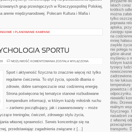
przyjazne dl
latach coraz
nizowanych grup przestępczych w Rzeczypospolitej Polskiej,
krótkich odl
a arenie międzynarodowej. Polecam Kultura i Mafia i
można załatw
tylko oszczę
poprawia rel
apteka, przy
zasięgu spac
INGOWE I PLANOWANIE KAMPANII
na codzienne
mniej hałasu,
zwykłe życie
nie polega n
SYCHOLOGIA SPORTU
gdzie akurat
myśleniu o 
MOTYWACJA
026
MOŻLIWOŚĆ KOMENTOWANIA
ZOSTAŁA WYŁĄCZONA
którym każd
I
tysięcy lud
PSYCHOLOGIA
SPORTU
nowoczesnego
Sport i aktywność fizyczna to znacznie więcej niż tylko
zadrzewiona 
regularne ćwiczenia. To styl życia, sposób dbania o
to nie luksu
temperaturę 
zdrowie, dobre samopoczucie oraz codzienną energię.
powietrza i 
Strona poświęcona tej tematyce stanowi rozbudowane
odpoczynku.
niewielki ko
kompendium informacji, w którym każdy miłośnik ruchu
dniu. Drzewa
realnym wsp
– zarówno początkujący, jak i zaawansowany – może
fizycznego. 
yczące treningów, ćwiczeń, zdrowego stylu życia,
nasadzeń za
z własnej od
ania własnej sprawności. Serwis koncentruje się na
przeciążenie
znej, przedstawiając zagadnienia związane z […]
transportu. 