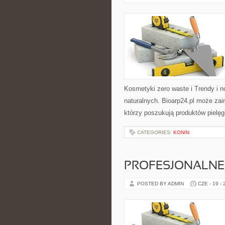
Kosmetyki zero waste i Trendy i
naturalnych. Bioarp24.pl może za
którzy poszukują produktów pielęg
CATEGORIES:
KONIN
PROFESJONALNE 
POSTED BY ADMIN
CZE - 19 -