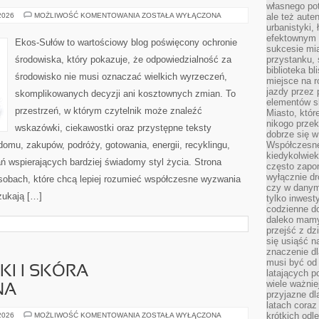
własnego po
CZYTELNICZY
 2026
MOŻLIWOŚĆ KOMENTOWANIA
ZOSTAŁA WYŁĄCZONA
ale też aute
GŁOS
urbanistyki,
efektownym 
Ekos-Sułów to wartościowy blog poświęcony ochronie
sukcesie mia
środowiska, który pokazuje, że odpowiedzialność za
przystanku, 
biblioteka b
środowisko nie musi oznaczać wielkich wyrzeczeń,
miejsce na r
jazdy przez p
skomplikowanych decyzji ani kosztownych zmian. To
elementów sk
przestrzeń, w którym czytelnik może znaleźć
Miasto, któr
nikogo prze
wskazówki, ciekawostki oraz przystępne teksty
dobrze się w
omu, zakupów, podróży, gotowania, energii, recyklingu,
Współczesne 
kiedykolwiek
ń wspierających bardziej świadomy styl życia. Strona
często zapom
wyłącznie dr
sobach, które chcą lepiej rozumieć współczesne wyzwania
czy w danym 
zukają […]
tylko inwest
codzienne d
daleko mamy
przejść z dz
się usiąść n
znaczenie dl
musi być od 
I I SKÓRA
latających 
wiele ważnie
NA
przyjazne dl
latach coraz
DERMOKOSMETYKI
krótkich odl
 2026
MOŻLIWOŚĆ KOMENTOWANIA
ZOSTAŁA WYŁĄCZONA