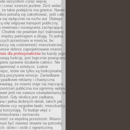
ede wszystkim coraz więcej
i coraz szersze jezdnie. Dziś widać
, że takie podejście ma granice. Nawet
ice potrafią się zakorkować, jeśli całe
a się wyłącznie na ruchu aut. Dlatego
ą rolę odgrywa transport publiczny,
ra rowerowa i rozwiązania zachęcające
 Chodnik nie powinien być traktowany
 między parkingiem a drogą. To jedna
szych przestrzeni w mieście, bo
 toczy się codzienność mieszkańców.
nsie dobrze zaprojektowane miasto
rwis dla profesjonalistów
bo każdy jego
woją funkcję, jest logicznie powiązany
spiera sprawne działanie całości. Nie
apominać o estetyce. Ludzie
iejsc, które nie tylko są funkcjonalne,
udzą pozytywne emocje. Zaniedbane
rzypadkowe reklamy i chaotyczna
rawiają, że miasto staje się męczące
Przestrzeń publiczna ma ogromny wpływ
nawet jeśli nie zawsze uświadamiamy to
dzień. Gdy okolica jest zadbana,
a i pełna drobnych detali, takich jak
etlenie czy wygodne ławki, mieszkańcy
ej korzystają. To buduje więź z
mieszkania i wzmacnia
ność za wspólną przestrzeń. Miasto
musi być również otwarte na potrzeby
ch, dzieci i osób z ograniczoną