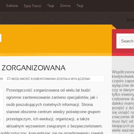
Sobota
Tagi
Zimno
Tagi
Spis Treści
SUB
I
C ZORGANIZOWANA
Współczesne 
kiedykolwiek
PRZESTĘPCZOŚC
026
MOŻLIWOŚĆ KOMENTOWANIA
ZOSTAŁA WYŁĄCZONA
często zapom
ZORGANIZOWANA
wyłącznie dr
czy w danym 
Przestępczość zorganizowana od wielu lat budzi
tylko inwest
ogromne zainteresowanie zarówno specjalistów, jak i
codzienne d
daleko mamy
osób poszukujących rzetelnych informacji. Strona
przejść z dz
stanowi obszerne centrum wiedzy poświęcone grupom
się usiąść n
znaczenie dl
przestępczym, ich ewolucji, organizacji, a także
musi być od 
latających 
aktualnym wyzwaniom związanym z bezpieczeństwem.
wiele ważnie
publicystyczny, koncentrując się na przedstawieniu zjawisk