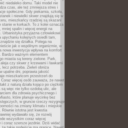
ić niedaleko domu. Taki model nie
dza czas, ale też zmniejsza stres i
acje społeczne. Gdy piekarnia, szkoła,
stanek i niewielki skwer znajdują się w
eru, mieszkańcy rzadziej są skazani
 stanie w korkach. To z kolei oznacza
 mniej spalin i więcej energii na
. Urbanistyka przyjazna człowiekowi
a upychaniu kolejnych osiedli tam,
 znajdzie się działka. Polega na
mieście jak o wspólnym organizmie, w
a nowa inwestycja wpływa na komfort
zi. Bardzo ważnym elementem
 miasta są tereny zielone. Park,
aleja czy skwer z krzewami i ławkami
s, lecz potrzeba. Zieleń obniża
w upalne dni, poprawia jakość
daje mieszkańcom przestrzeń do
 Coraz więcej osób zauważa, że nawet
ntakt z naturą działa kojąco po ciężkim
 są więc nie tylko ozdobą ulic, ale
arciem dla zdrowia psychicznego i
Miasto, które planuje wycinkę bez
stępczych, w gruncie rzeczy rezygnuje
porności na zmiany klimatu i miejskie
. Równie istotna jest kwestia
Dawniej wydawało się, że rozwój
ede wszystkim coraz więcej
i coraz szersze jezdnie. Dziś widać
, że takie podejście ma granice. Nawet