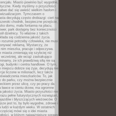
tencjału. Miasto powinno być wygodne,
ntyczne. Kiedy myślimy o przyszłości
 łatwo dać się uwieść wielkim hasłom i
wizualizacjom. Tymczasem o
sta decydują często drobiazgi: cień na
szeroki chodnik, bezpieczne przejście,
lisko domu, mała fontanna na placu,
ower, park dostępny bez konieczności
ół dzielnicy. To właśnie z takich
łada się codzienna jakość życia.
e rozumie potrzeby człowieka, nie musi
konywać reklamą. Wystarczy, że
 nim mieszka, pracuje i odpoczywa.
miasta zmieniają się szybciej niż
 wcześniej, ale wciąż zaskakująco
inamy, że ich prawdziwą siłą nie są
ogi, budynki i centra handlowe. O tym,
miejscu dobrze się żyje, decydują nie
ycje liczone w milionach, lecz także
oświadczenia mieszkańców. To, jak
 do parku, czy można bezpiecznie
ieckiem przez ulicę, czy po pracy da
a ławce w cieniu drzew, ma ogromne
a jakości życia. Miasto przyszłości nie
razu pełne futurystycznych rozwiązań,
pojazdów i błyszczących wieżowców. O
jsze jest to, by było wygodne, zdrowe i
a ludzi w każdym wieku. W ostatnich
 częściej mówi się o idei miasta
egłości, w którym najważniejsze sprawy