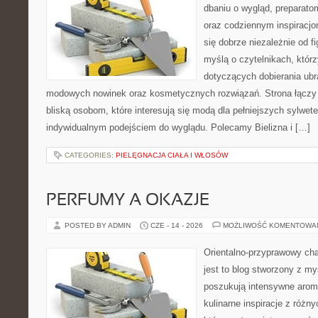
dbaniu o wygląd, preparato
oraz codziennym inspiracjo
się dobrze niezależnie od f
myślą o czytelnikach, któr
dotyczących dobierania ubra
modowych nowinek oraz kosmetycznych rozwiązań. Strona łączy i
bliską osobom, które interesują się modą dla pełniejszych sylwete
indywidualnym podejściem do wyglądu. Polecamy Bielizna i […]
CATEGORIES:
PIELĘGNACJA CIAŁA I WŁOSÓW
PERFUMY A OKAZJE
POSTED BY ADMIN
CZE - 14 - 2026
MOŻLIWOŚĆ KOMENTOWA
Orientalno-przyprawowy char
jest to blog stworzony z my
poszukują intensywne aroma
kulinarne inspiracje z różny