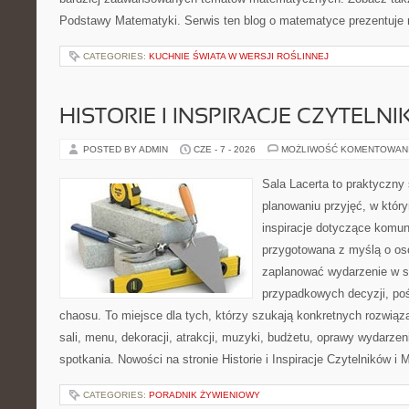
Podstawy Matematyki. Serwis ten blog o matematyce prezentuje
CATEGORIES:
KUCHNIE ŚWIATA W WERSJI ROŚLINNEJ
HISTORIE I INSPIRACJE CZYTELN
POSTED BY ADMIN
CZE - 7 - 2026
MOŻLIWOŚĆ KOMENTOWAN
Sala Lacerta to praktyczny
planowaniu przyjęć, w któr
inspiracje dotyczące komuni
przygotowana z myślą o os
zaplanować wydarzenie w s
przypadkowych decyzji, poś
chaosu. To miejsce dla tych, którzy szukają konkretnych rozwi
sali, menu, dekoracji, atrakcji, muzyki, budżetu, oprawy wydarze
spotkania. Nowości na stronie Historie i Inspiracje Czytelników i 
CATEGORIES:
PORADNIK ŻYWIENIOWY