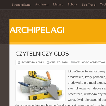
Archiwum
Marzec
Sobota
Tagi
Strona główna
Spis Treści
ARCHIPELAGI
CZYTELNICZY GŁOS
POSTED BY ADMIN
CZE - 27 - 2026
MOŻLIWOŚĆ KOMENTOWA
Ekos-Sułów to wartościowy
środowiska, który pokazuje
środowisko nie musi oznac
skomplikowanych decyzji a
przestrzeń, w którym czyte
wskazówki, ciekawostki ora
dotyczące codziennych wyborów, domu, zakupów, podróży, gotowan