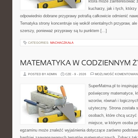
która może zainteresować
kucharzy, jak i tych, którz
odpowiednio dobrane przyprawy potrafią całkowicie odmienić nawe
Tematyka strony koncentruje się wokół orientalnych przypraw, ale 
szerszy, ponieważ przyprawy są tu punktem […]
CATEGORIES:
MACHACZKAŁA
MATEMATYKA W CODZIENNYM Ż
POSTED BY ADMIN
CZE - 9 - 2026
MOŻLIWOŚĆ KOMENTOWAN
SuperMatma.pl to inspirując
poświęcony matematyce, któ
wzorów, równań i logicznyc
użyteczny. Strona została 
osobach, które chcą uczyć 
miejsce, w którym osoba pr
egzaminu może znaleźć wyjaśnienia dotyczące zarówno podstawo
bardziej zaawansowanych tematów matematycznych. Zobacz także