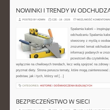
NOWINKI I TRENDY W ODCHUDZ
POSTED BY ADMIN
CZE - 18 - 2026
MOŻLIWOŚĆ KOMENTOWA
Spalarnia kalorii – inspiruj
odchudzaniu Spalarnia kalor
stworzony z myślą o osobac
zrozumieć temat odchudzan
informacji podanych w zroz
przestrzeń dla czytelników,
wyłącznie na chwilowych trendach, lecz wolą spojrzeć na zdrowy s
pryzmat diety. Strona porusza tematy, które mogą zainteresować
podstaw, jak i tych, którzy od […]
CATEGORIES:
HISTORIE I DOŚWIADCZENIA BUDUJĄCYCH
BEZPIECZEŃSTWO W SIECI