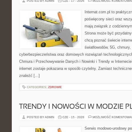
POSTED BY ADMIN
CZE - 17 - 2026
MOŻLIWOŚĆ KOMENTOWA
Internat.com.pl to praktyc
poświęcony sieci oraz wszy
mają związek z codziennym
Strona może być przydatny
chcą poznać świecie intern
światłowodów, 5G, chmury, 
cyberbezpieczeństwa oraz domowych rozwiązań technologicznych
Chmura i Przechowywanie Danych i Nowinki i Trendy w Internecie
internet zostaje pokazana w sposób czytelny. Zamiast techniczn
znaleźć […]
CATEGORIES:
ZDROWIE
TRENDY I NOWOŚCI W MODZIE PL
POSTED BY ADMIN
CZE - 15 - 2026
MOŻLIWOŚĆ KOMENTOWA
Serwis modowo-urodowy poś