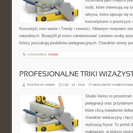
rozumiana jako miejsce pre
osób, które interesują się 
witryna, która wpisuje się 
kosmetykami o prostszym 
Kosmetyki zero waste i Trendy i nowości. Głównym motywem str
naturalnych. Bioarp24.pl może zainteresować zarówno osoby pryw
którzy poszukują produktów pielęgnacyjnych. Charakter strony je
CATEGORIES:
KONIN
PROFESJONALNE TRIKI WIZAŻY
POSTED BY ADMIN
CZE - 19 - 2026
MOŻLIWOŚĆ KOMENTOWA
Studio Veriss to przestrzeń
pielęgnacji oraz przydatny
które chcą świadomie dobi
charakter edukacyjny i łąc
stylizacją fryzur. To portal
makijażem, w którym możn