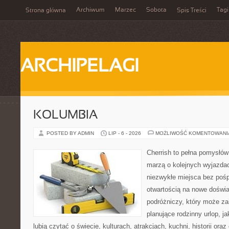
Archiwum
Marzec
Sobota
Tagi
Strona główna
Spis Treści
ARCHIPELAGI
KOLUMBIA
POSTED BY ADMIN
LIP - 6 - 2026
MOŻLIWOŚĆ KOMENTOWAN
Cherrish to pełna pomysłów 
marzą o kolejnych wyjazda
niezwykłe miejsca bez pośp
otwartością na nowe doświa
podróżniczy, który może z
planujące rodzinny urlop, ja
lubią czytać o świecie, kulturach, atrakcjach, kuchni, historii ora