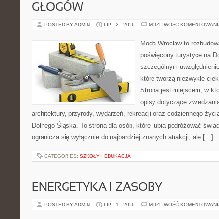
GŁOGÓW
POSTED BY ADMIN
LIP - 2 - 2026
MOŻLIWOŚĆ KOMENTOWAN
Moda Wrocław to rozbudowa
poświęcony turystyce na D
szczególnym uwzględnienie
które tworzą niezwykle cie
Strona jest miejscem, w k
opisy dotyczące zwiedzania, 
architektury, przyrody, wydarzeń, rekreacji oraz codziennego życ
Dolnego Śląska. To strona dla osób, które lubią podróżować świ
ogranicza się wyłącznie do najbardziej znanych atrakcji, ale […]
CATEGORIES:
SZKOŁY I EDUKACJA
ENERGETYKA I ZASOBY
POSTED BY ADMIN
LIP - 1 - 2026
MOŻLIWOŚĆ KOMENTOWAN