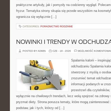
praktyczne artykuły, jak i pomysły na codzienny wygląd. Polecam 
fryzur. Tematyka strony skupia się przede wszystkim na kosmety
ogranicza się wyłącznie […]
CATEGORIES:
PORADNICTWO RODZINNE
NOWINKI I TRENDY W ODCHUDZ
POSTED BY ADMIN
CZE - 18 - 2026
MOŻLIWOŚĆ KOMENTOWA
Spalarnia kalorii – inspiruj
odchudzaniu Spalarnia kalor
stworzony z myślą o osobac
zrozumieć temat odchudzan
informacji podanych w zroz
przestrzeń dla czytelników,
wyłącznie na chwilowych trendach, lecz wolą spojrzeć na zdrowy s
pryzmat diety. Strona porusza tematy, które mogą zainteresować
podstaw, jak i tych, którzy od […]