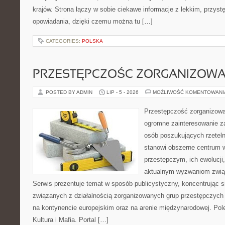
krajów. Strona łączy w sobie ciekawe informacje z lekkim, przy
opowiadania, dzięki czemu można tu […]
CATEGORIES:
POLSKA
PRZESTĘPCZOŚC ZORGANIZOW
POSTED BY ADMIN
LIP - 5 - 2026
MOŻLIWOŚĆ KOMENTOWAN
Przestępczość zorganizowan
ogromne zainteresowanie za
osób poszukujących rzeteln
stanowi obszerne centrum 
przestępczym, ich ewolucji,
aktualnym wyzwaniom zwi
Serwis prezentuje temat w sposób publicystyczny, koncentrując s
związanych z działalnością zorganizowanych grup przestępczych 
na kontynencie europejskim oraz na arenie międzynarodowej. Pole
Kultura i Mafia. Portal […]