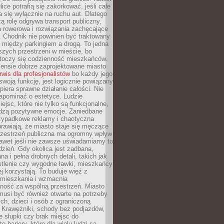
ice potrafią się zakorkować, jeśli całe
a się wyłącznie na ruchu aut. Dlatego
ą rolę odgrywa transport publiczny,
ra rowerowa i rozwiązania zachęcające
 Chodnik nie powinien być traktowany
 między parkingiem a drogą. To jedna
szych przestrzeni w mieście, bo
 toczy się codzienność mieszkańców.
nsie dobrze zaprojektowane miasto
rwis dla profesjonalistów
bo każdy jego
woją funkcję, jest logicznie powiązany
spiera sprawne działanie całości. Nie
apominać o estetyce. Ludzie
iejsc, które nie tylko są funkcjonalne,
udzą pozytywne emocje. Zaniedbane
rzypadkowe reklamy i chaotyczna
rawiają, że miasto staje się męczące
Przestrzeń publiczna ma ogromny wpływ
nawet jeśli nie zawsze uświadamiamy to
dzień. Gdy okolica jest zadbana,
a i pełna drobnych detali, takich jak
etlenie czy wygodne ławki, mieszkańcy
ej korzystają. To buduje więź z
mieszkania i wzmacnia
ność za wspólną przestrzeń. Miasto
musi być również otwarte na potrzeby
ch, dzieci i osób z ograniczoną
 Krawężniki, schody bez podjazdów,
e słupki czy brak miejsc do
 bariery, które dla wielu ludzi są