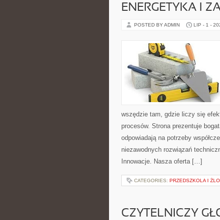
ENERGETYKA I Z
POSTED BY ADMIN
LIP - 1 - 2
wszędzie tam, gdzie liczy się ef
procesów. Strona prezentuje bogatą
odpowiadają na potrzeby współcze
niezawodnych rozwiązań techniczny
Innowacje. Nasza oferta […]
CATEGORIES:
PRZEDSZKOLA I ŻLO
CZYTELNICZY GŁ