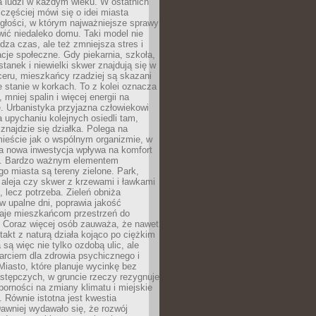
a ludzi w każdym wieku. W ostatnich
 częściej mówi się o idei miasta
egłości, w którym najważniejsze sprawy
ić niedaleko domu. Taki model nie
dza czas, ale też zmniejsza stres i
acje społeczne. Gdy piekarnia, szkoła,
stanek i niewielki skwer znajdują się w
eru, mieszkańcy rzadziej są skazani
 stanie w korkach. To z kolei oznacza
 mniej spalin i więcej energii na
. Urbanistyka przyjazna człowiekowi
a upychaniu kolejnych osiedli tam,
 znajdzie się działka. Polega na
mieście jak o wspólnym organizmie, w
a nowa inwestycja wpływa na komfort
zi. Bardzo ważnym elementem
 miasta są tereny zielone. Park,
aleja czy skwer z krzewami i ławkami
s, lecz potrzeba. Zieleń obniża
w upalne dni, poprawia jakość
daje mieszkańcom przestrzeń do
 Coraz więcej osób zauważa, że nawet
ntakt z naturą działa kojąco po ciężkim
 są więc nie tylko ozdobą ulic, ale
arciem dla zdrowia psychicznego i
Miasto, które planuje wycinkę bez
stępczych, w gruncie rzeczy rezygnuje
porności na zmiany klimatu i miejskie
. Równie istotna jest kwestia
Dawniej wydawało się, że rozwój