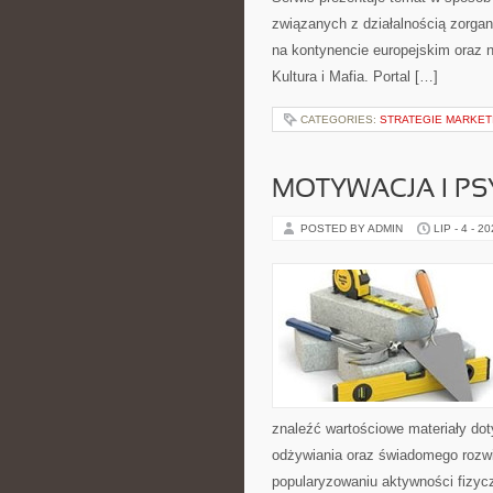
związanych z działalnością zorga
na kontynencie europejskim oraz n
Kultura i Mafia. Portal […]
CATEGORIES:
STRATEGIE MARKET
MOTYWACJA I P
POSTED BY ADMIN
LIP - 4 - 2
znaleźć wartościowe materiały dot
odżywiania oraz świadomego rozwij
popularyzowaniu aktywności fizyc