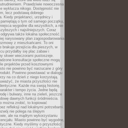
utrudnieniem. Prawdziwie nowoczesna
ie wyklucza nikogo. Dostępność nie
em, lecz podstawą dobrego
a. Kiedy projektanci, urzędnicy i
 pamiętają o tym od samego początku,
iejsca wygodne dla wszystkich, a nie
jszybszych i najsilniejszych. Coraz
 odgrywa także lokalna społeczność.
piej narysowany plan zagospodarowania
 rozmowy z mieszkańcami. To oni
e brakuje przejścia dla pieszych, w
cu przydałby się plac zabaw i
ny skwer wieczorami pustoszeje.
adzone konsultacje społeczne mogą
ele projektów przed kosztownymi
sto nie powinno być narzucane z góry
produkt. Powinno powstawać w dialogu
órzy na co dzień z niego korzystają.
uważyć, że miasta przyszłości nie
dentyczne. Każde ma swoją historię,
charakter i tempo życia. Jedne będą
odę i bulwary, inne na zieleń, jeszcze
udowę dawnych funkcji śródmieścia.
o można zrobić, to kopiować
bez refleksji nad lokalnymi potrzebami.
ozwój nie polega na ślepym
twie, ale na mądrym wykorzystaniu
tencjału. Miasto powinno być wygodne,
ntyczne. Kiedy myślimy o przyszłości