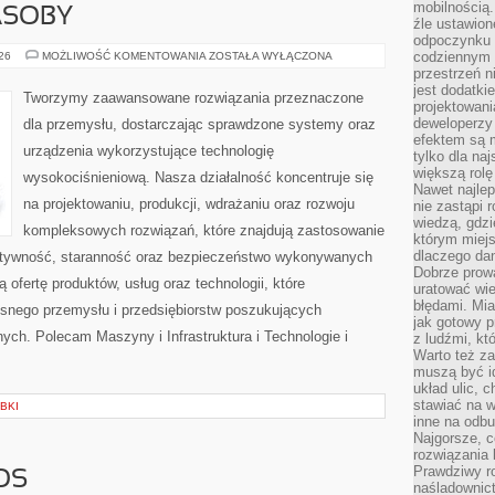
mobilnością.
ASOBY
źle ustawion
odpoczynku to
ENERGETYKA
codziennym 
026
MOŻLIWOŚĆ KOMENTOWANIA
ZOSTAŁA WYŁĄCZONA
I
przestrzeń n
ZASOBY
jest dodatki
Tworzymy zaawansowane rozwiązania przeznaczone
projektowani
deweloperzy
dla przemysłu, dostarczając sprawdzone systemy oraz
efektem są m
urządzenia wykorzystujące technologię
tylko dla na
większą rolę
wysokociśnieniową. Nasza działalność koncentruje się
Nawet najle
na projektowaniu, produkcji, wdrażaniu oraz rozwoju
nie zastąpi
wiedzą, gdzi
kompleksowych rozwiązań, które znajdują zastosowanie
którym miejs
dlaczego da
ektywność, staranność oraz bezpieczeństwo wykonywanych
Dobrze prow
 ofertę produktów, usług oraz technologii, które
uratować wi
błędami. Mia
snego przemysłu i przedsiębiorstw poszukujących
jak gotowy 
ch. Polecam Maszyny i Infrastruktura i Technologie i
z ludźmi, kt
Warto też za
muszą być i
układ ulic, 
stawiać na w
BKI
inne na odb
Najgorsze, c
rozwiązania 
Prawdziwy r
OS
naśladownic