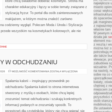
które chcą świadomie dobierać kosmetyki. Strona ma
największe ul
charakter edukacyjny i łączy w sobie tematy związane z
miasto opier
coraz większ
stylizacją fryzur. To portal dla osób zainteresowanych
infrastruktu
do spacerów.
makijażem, w którym można znaleźć zarówno
jak margines
y na codzienny wygląd. Polecam Moda i Uroda i Stylizacja
z najważniej
właśnie tam
ię przede wszystkim na kosmetykach kolorowych, ale nie
W pewnym se
działa jak
se
element ma s
z resztą i w
ZINNE
można też z
potrzebują m
ale także b
elewacje, p
DY W ODCHUDZANIU
zabudowa sp
wizualnie. 
na nastrój, 
NOWINKI
 2026
MOŻLIWOŚĆ KOMENTOWANIA
ZOSTAŁA WYŁĄCZONA
I
sobie na co 
TRENDY
uporządkowan
W
Spalarnia kalorii – inspirujący przewodnik po
kwiaty, oświ
ODCHUDZANIU
chętniej z ni
odchudzaniu Spalarnia kalorii to strona internetowa
miejscem za
stworzony z myślą o osobach, które chcą lepiej
odpowiedzial
przyszłości 
zrozumieć temat odchudzania i szukają konkretnych
osób starszy
mobilnością.
informacji podanych w zrozumiały sposób. To
źle ustawion
przestrzeń dla czytelników, którzy nie chcą opierać się
odpoczynku to