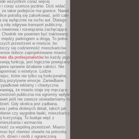
ede wszystkim coraz więcej
i coraz szersze jezdnie. Dziś widać
, że takie podejście ma granice. Nawet
ice potrafią się zakorkować, jeśli całe
a się wyłącznie na ruchu aut. Dlatego
ą rolę odgrywa transport publiczny,
ra rowerowa i rozwiązania zachęcające
 Chodnik nie powinien być traktowany
 między parkingiem a drogą. To jedna
szych przestrzeni w mieście, bo
 toczy się codzienność mieszkańców.
nsie dobrze zaprojektowane miasto
rwis dla profesjonalistów
bo każdy jego
woją funkcję, jest logicznie powiązany
spiera sprawne działanie całości. Nie
apominać o estetyce. Ludzie
iejsc, które nie tylko są funkcjonalne,
udzą pozytywne emocje. Zaniedbane
rzypadkowe reklamy i chaotyczna
rawiają, że miasto staje się męczące
Przestrzeń publiczna ma ogromny wpływ
nawet jeśli nie zawsze uświadamiamy to
dzień. Gdy okolica jest zadbana,
a i pełna drobnych detali, takich jak
etlenie czy wygodne ławki, mieszkańcy
ej korzystają. To buduje więź z
mieszkania i wzmacnia
ność za wspólną przestrzeń. Miasto
musi być również otwarte na potrzeby
ch, dzieci i osób z ograniczoną