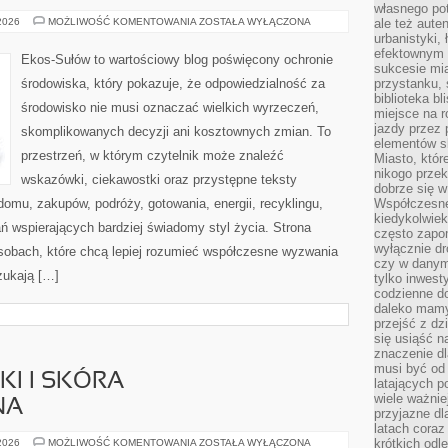
własnego po
CZYTELNICZY
 2026
MOŻLIWOŚĆ KOMENTOWANIA
ZOSTAŁA WYŁĄCZONA
ale też aute
GŁOS
urbanistyki,
efektownym 
Ekos-Sułów to wartościowy blog poświęcony ochronie
sukcesie mia
środowiska, który pokazuje, że odpowiedzialność za
przystanku, 
biblioteka b
środowisko nie musi oznaczać wielkich wyrzeczeń,
miejsce na r
jazdy przez p
skomplikowanych decyzji ani kosztownych zmian. To
elementów sk
przestrzeń, w którym czytelnik może znaleźć
Miasto, któr
nikogo prze
wskazówki, ciekawostki oraz przystępne teksty
dobrze się w
omu, zakupów, podróży, gotowania, energii, recyklingu,
Współczesne 
kiedykolwiek
ń wspierających bardziej świadomy styl życia. Strona
często zapom
wyłącznie dr
sobach, które chcą lepiej rozumieć współczesne wyzwania
czy w danym 
zukają […]
tylko inwest
codzienne d
daleko mamy
przejść z dz
się usiąść n
znaczenie dl
musi być od 
I I SKÓRA
latających 
wiele ważnie
NA
przyjazne dl
latach coraz
DERMOKOSMETYKI
krótkich odl
 2026
MOŻLIWOŚĆ KOMENTOWANIA
ZOSTAŁA WYŁĄCZONA