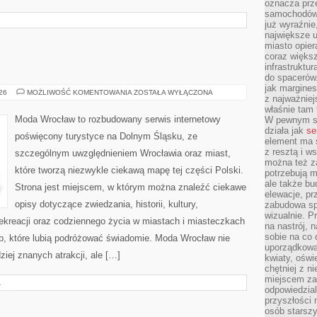
oznacza prz
samochodów 
już wyraźnie
największe ul
miasto opier
coraz większ
infrastruktu
do spacerów.
jak margines
GŁOGÓW
026
MOŻLIWOŚĆ KOMENTOWANIA
ZOSTAŁA WYŁĄCZONA
z najważniej
właśnie tam
Moda Wrocław to rozbudowany serwis internetowy
W pewnym se
działa jak
se
poświęcony turystyce na Dolnym Śląsku, ze
element ma s
z resztą i w
szczególnym uwzględnieniem Wrocławia oraz miast,
można też z
które tworzą niezwykle ciekawą mapę tej części Polski.
potrzebują m
ale także b
Strona jest miejscem, w którym można znaleźć ciekawe
elewacje, p
opisy dotyczące zwiedzania, historii, kultury,
zabudowa sp
wizualnie. 
 rekreacji oraz codziennego życia w miastach i miasteczkach
na nastrój, 
sobie na co 
ób, które lubią podróżować świadomie. Moda Wrocław nie
uporządkowan
ziej znanych atrakcji, ale […]
kwiaty, oświ
chętniej z ni
miejscem za
A
odpowiedzial
przyszłości 
osób starszy