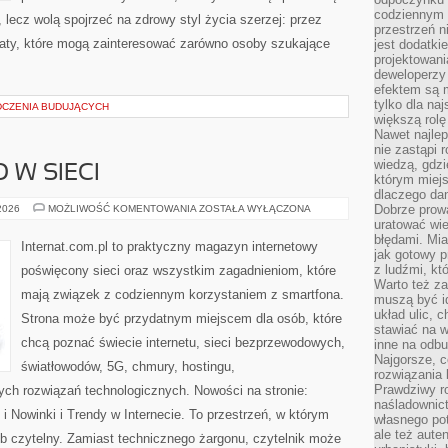
codziennym 
 lecz wolą spojrzeć na zdrowy styl życia szerzej: przez
przestrzeń n
maty, które mogą zainteresować zarówno osoby szukające
jest dodatki
projektowani
deweloperzy
efektem są m
tylko dla na
DCZENIA BUDUJĄCYCH
większą rolę
Nawet najle
nie zastąpi
wiedzą, gdzi
 W SIECI
którym miejs
dlaczego da
BEZPIECZEŃSTWO
Dobrze prow
 2026
MOŻLIWOŚĆ KOMENTOWANIA
ZOSTAŁA WYŁĄCZONA
W
uratować wi
SIECI
błędami. Mia
Internat.com.pl to praktyczny magazyn internetowy
jak gotowy 
z ludźmi, kt
poświęcony sieci oraz wszystkim zagadnieniom, które
Warto też za
mają związek z codziennym korzystaniem z smartfona.
muszą być i
układ ulic, 
Strona może być przydatnym miejscem dla osób, które
stawiać na w
chcą poznać świecie internetu, sieci bezprzewodowych,
inne na odb
Najgorsze, c
światłowodów, 5G, chmury, hostingu,
rozwiązania 
Prawdziwy r
ch rozwiązań technologicznych. Nowości na stronie:
naśladownic
 Nowinki i Trendy w Internecie. To przestrzeń, w którym
własnego po
ale też aute
b czytelny. Zamiast technicznego żargonu, czytelnik może