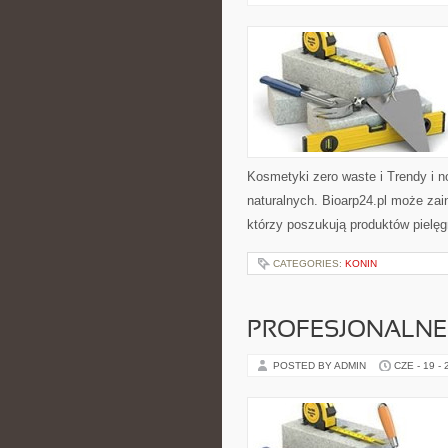
Kosmetyki zero waste i Trendy i
naturalnych. Bioarp24.pl może za
którzy poszukują produktów pielęg
CATEGORIES:
KONIN
PROFESJONALNE 
POSTED BY ADMIN
CZE - 19 -