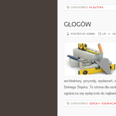
CATEGORIES:
PLASTYKA
GŁOGÓW
POSTED BY ADMIN
LIP - 2 - 2
architektury, przyrody, wydarzeń,
Dolnego Śląska. To strona dla os
ogranicza się wyłącznie do najbard
CATEGORIES:
SZKOŁY I EDUKACJ