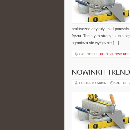
praktyczne artykuły, jak i pomysł
fryzur. Tematyka strony skupia s
ogranicza się wyłącznie […]
CATEGORIES:
PORADNICTWO ROD
NOWINKI I TREN
POSTED BY ADMIN
CZE - 18 -