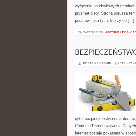
wyłącznie na chwilowych trendach,
pryzmat diety. Strona porusza te
podstaw, jak i tych, którzy od […]
CATEGORIES:
HISTORIE I DOŚWIA
BEZPIECZEŃSTWO
POSTED BY ADMIN
CZE - 17 -
cyberbezpieczeństwa oraz domowy
Chmura i Przechowywanie Danych i
internet zostaje pokazana w sposó