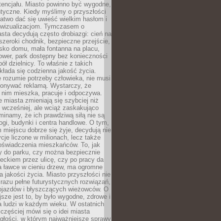
tencjału. Miasto powinno być wygodne,
ntyczne. Kiedy myślimy o przyszłości
 łatwo dać się uwieść wielkim hasłom i
wizualizacjom. Tymczasem o
sta decydują często drobiazgi: cień na
szeroki chodnik, bezpieczne przejście,
lisko domu, mała fontanna na placu,
ower, park dostępny bez konieczności
ół dzielnicy. To właśnie z takich
łada się codzienna jakość życia.
e rozumie potrzeby człowieka, nie musi
konywać reklamą. Wystarczy, że
 nim mieszka, pracuje i odpoczywa.
miasta zmieniają się szybciej niż
 wcześniej, ale wciąż zaskakująco
inamy, że ich prawdziwą siłą nie są
ogi, budynki i centra handlowe. O tym,
miejscu dobrze się żyje, decydują nie
ycje liczone w milionach, lecz także
oświadczenia mieszkańców. To, jak
 do parku, czy można bezpiecznie
ieckiem przez ulicę, czy po pracy da
a ławce w cieniu drzew, ma ogromne
a jakości życia. Miasto przyszłości nie
razu pełne futurystycznych rozwiązań,
pojazdów i błyszczących wieżowców. O
jsze jest to, by było wygodne, zdrowe i
a ludzi w każdym wieku. W ostatnich
 częściej mówi się o idei miasta
egłości, w którym najważniejsze sprawy