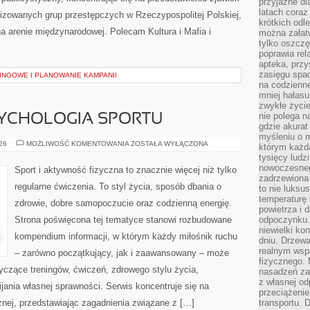
przyjazne dl
latach coraz
nizowanych grup przestępczych w Rzeczypospolitej Polskiej,
krótkich odl
a arenie międzynarodowej. Polecam Kultura i Mafia i
można załatw
tylko oszczę
poprawia rel
apteka, przy
zasięgu spac
INGOWE I PLANOWANIE KAMPANII
na codzienne
mniej hałasu,
zwykłe życie
nie polega n
SYCHOLOGIA SPORTU
gdzie akurat
myśleniu o 
MOTYWACJA
026
MOŻLIWOŚĆ KOMENTOWANIA
ZOSTAŁA WYŁĄCZONA
którym każd
I
tysięcy lud
PSYCHOLOGIA
SPORTU
nowoczesnego
Sport i aktywność fizyczna to znacznie więcej niż tylko
zadrzewiona 
regularne ćwiczenia. To styl życia, sposób dbania o
to nie luksu
temperaturę 
zdrowie, dobre samopoczucie oraz codzienną energię.
powietrza i 
Strona poświęcona tej tematyce stanowi rozbudowane
odpoczynku.
niewielki ko
kompendium informacji, w którym każdy miłośnik ruchu
dniu. Drzewa
realnym wsp
– zarówno początkujący, jak i zaawansowany – może
fizycznego. 
yczące treningów, ćwiczeń, zdrowego stylu życia,
nasadzeń za
z własnej od
ania własnej sprawności. Serwis koncentruje się na
przeciążenie
znej, przedstawiając zagadnienia związane z […]
transportu. 