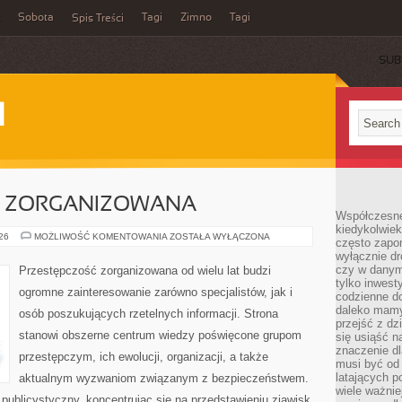
Sobota
Tagi
Zimno
Tagi
Spis Treści
SUB
I
C ZORGANIZOWANA
Współczesne 
kiedykolwiek
PRZESTĘPCZOŚC
026
MOŻLIWOŚĆ KOMENTOWANIA
ZOSTAŁA WYŁĄCZONA
często zapom
ZORGANIZOWANA
wyłącznie dr
czy w danym 
Przestępczość zorganizowana od wielu lat budzi
tylko inwest
ogromne zainteresowanie zarówno specjalistów, jak i
codzienne d
daleko mamy
osób poszukujących rzetelnych informacji. Strona
przejść z dz
stanowi obszerne centrum wiedzy poświęcone grupom
się usiąść n
znaczenie dl
przestępczym, ich ewolucji, organizacji, a także
musi być od 
latających 
aktualnym wyzwaniom związanym z bezpieczeństwem.
wiele ważnie
publicystyczny, koncentrując się na przedstawieniu zjawisk