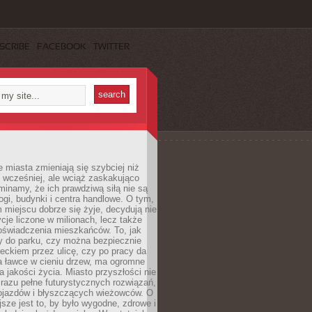
SCRIBE
FACEBOOK
TWITTER
miasta zmieniają się szybciej niż
 wcześniej, ale wciąż zaskakująco
inamy, że ich prawdziwą siłą nie są
ogi, budynki i centra handlowe. O tym,
miejscu dobrze się żyje, decydują nie
ycje liczone w milionach, lecz także
oświadczenia mieszkańców. To, jak
 do parku, czy można bezpiecznie
ieckiem przez ulicę, czy po pracy da
a ławce w cieniu drzew, ma ogromne
a jakości życia. Miasto przyszłości nie
razu pełne futurystycznych rozwiązań,
pojazdów i błyszczących wieżowców. O
jsze jest to, by było wygodne, zdrowe i