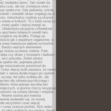
ić niedaleko domu. Taki model nie
dza czas, ale też zmniejsza stres i
acje społeczne. Gdy piekarnia, szkoła,
stanek i niewielki skwer znajdują się w
eru, mieszkańcy rzadziej są skazani
 stanie w korkach. To z kolei oznacza
 mniej spalin i więcej energii na
. Urbanistyka przyjazna człowiekowi
a upychaniu kolejnych osiedli tam,
 znajdzie się działka. Polega na
mieście jak o wspólnym organizmie, w
a nowa inwestycja wpływa na komfort
zi. Bardzo ważnym elementem
 miasta są tereny zielone. Park,
aleja czy skwer z krzewami i ławkami
s, lecz potrzeba. Zieleń obniża
w upalne dni, poprawia jakość
daje mieszkańcom przestrzeń do
 Coraz więcej osób zauważa, że nawet
ntakt z naturą działa kojąco po ciężkim
 są więc nie tylko ozdobą ulic, ale
arciem dla zdrowia psychicznego i
Miasto, które planuje wycinkę bez
stępczych, w gruncie rzeczy rezygnuje
porności na zmiany klimatu i miejskie
. Równie istotna jest kwestia
Dawniej wydawało się, że rozwój
ede wszystkim coraz więcej
i coraz szersze jezdnie. Dziś widać
, że takie podejście ma granice. Nawet