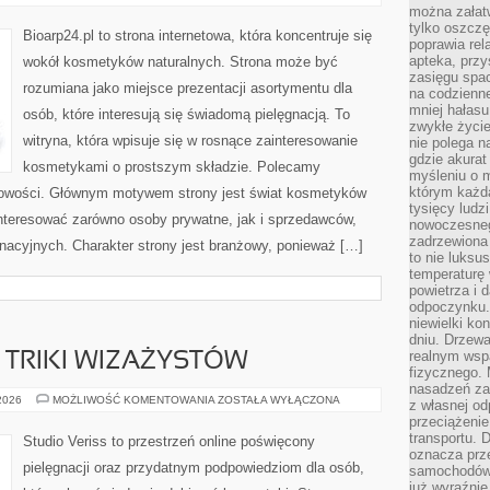
I
można załatw
SKÓRA
tylko oszczę
PROBLEMATYCZNA
Bioarp24.pl to strona internetowa, która koncentruje się
poprawia rel
apteka, przy
wokół kosmetyków naturalnych. Strona może być
zasięgu spac
rozumiana jako miejsce prezentacji asortymentu dla
na codzienne
mniej hałasu,
osób, które interesują się świadomą pielęgnacją. To
zwykłe życie
witryna, która wpisuje się w rosnące zainteresowanie
nie polega n
gdzie akurat
kosmetykami o prostszym składzie. Polecamy
myśleniu o 
którym każd
 nowości. Głównym motywem strony jest świat kosmetyków
tysięcy lud
interesować zarówno osoby prywatne, jak i sprzedawców,
nowoczesnego
zadrzewiona 
nacyjnych. Charakter strony jest branżowy, ponieważ […]
to nie luksu
temperaturę 
powietrza i 
odpoczynku.
niewielki ko
dniu. Drzewa
realnym wsp
TRIKI WIZAŻYSTÓW
fizycznego. 
nasadzeń za
PROFESJONALNE
 2026
MOŻLIWOŚĆ KOMENTOWANIA
ZOSTAŁA WYŁĄCZONA
z własnej od
TRIKI
przeciążenie
WIZAŻYSTÓW
transportu. 
Studio Veriss to przestrzeń online poświęcony
oznacza prz
pielęgnacji oraz przydatnym podpowiedziom dla osób,
samochodów 
już wyraźnie