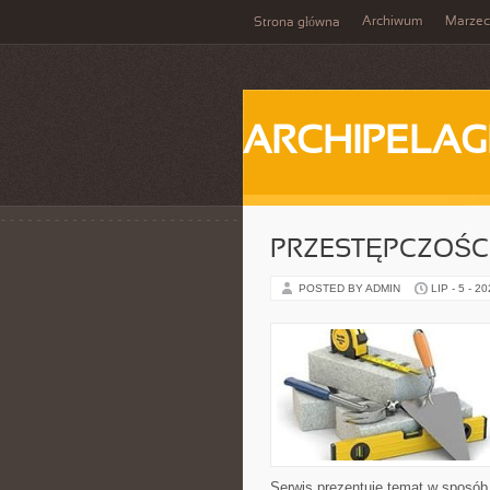
Archiwum
Marzec
Strona główna
ARCHIPELAG
PRZESTĘPCZOŚ
POSTED BY ADMIN
LIP - 5 - 2
Serwis prezentuje temat w sposób 