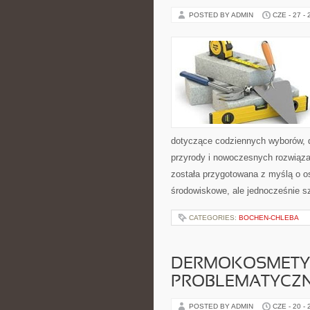
POSTED BY ADMIN
CZE - 27 -
dotyczące codziennych wyborów, d
przyrody i nowoczesnych rozwiąza
została przygotowana z myślą o o
środowiskowe, ale jednocześnie s
CATEGORIES:
BOCHEN-CHLEBA
DERMOKOSMETYK
PROBLEMATYCZ
POSTED BY ADMIN
CZE - 20 -