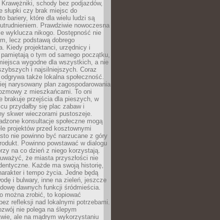
 Krawężniki, schody bez podjazdów,
e słupki czy brak miejsc do
 bariery, które dla wielu ludzi są
utrudnieniem. Prawdziwie nowoczesna
ie wyklucza nikogo. Dostępność nie
em, lecz podstawą dobrego
a. Kiedy projektanci, urzędnicy i
 pamiętają o tym od samego początku,
iejsca wygodne dla wszystkich, a nie
jszybszych i najsilniejszych. Coraz
 odgrywa także lokalna społeczność.
piej narysowany plan zagospodarowania
 rozmowy z mieszkańcami. To oni
e brakuje przejścia dla pieszych, w
cu przydałby się plac zabaw i
ny skwer wieczorami pustoszeje.
adzone konsultacje społeczne mogą
ele projektów przed kosztownymi
sto nie powinno być narzucane z góry
produkt. Powinno powstawać w dialogu
órzy na co dzień z niego korzystają.
uważyć, że miasta przyszłości nie
dentyczne. Każde ma swoją historię,
charakter i tempo życia. Jedne będą
odę i bulwary, inne na zieleń, jeszcze
udowę dawnych funkcji śródmieścia.
o można zrobić, to kopiować
bez refleksji nad lokalnymi potrzebami.
ozwój nie polega na ślepym
twie, ale na mądrym wykorzystaniu