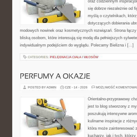
oraz codziennym inspiracjo
się dobrze niezależnie od f
myślą o czytelnikach, któr
dotyczących dobierania ubra
modowych nowinek oraz kosmetycznych rozwiązań. Strona łączy i
bliską osobom, które interesują się modą dla pełniejszych sylwete
indywidualnym podejściem do wyglądu. Polecamy Bielizna i […]
CATEGORIES:
PIELĘGNACJA CIAŁA I WŁOSÓW
PERFUMY A OKAZJE
POSTED BY ADMIN
CZE - 14 - 2026
MOŻLIWOŚĆ KOMENTOWA
Orientalno-przyprawowy char
jest to blog stworzony z my
poszukują intensywne aroma
kulinarne inspiracje z różny
która może zainteresować
kucharzy, jak i tych, którz