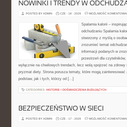
NOWINKI I TRENDY W ODCHUDZ
POSTED BY ADMIN
CZE - 18 - 2026
MOŻLIWOŚĆ KOMENTOWA
Spalarnia kalorii – inspiruj
odchudzaniu Spalarnia kalor
stworzony z myślą o osobac
zrozumieć temat odchudzan
informacji podanych w zroz
przestrzeń dla czytelników,
wyłącznie na chwilowych trendach, lecz wolą spojrzeć na zdrowy s
pryzmat diety. Strona porusza tematy, które mogą zainteresować
podstaw, jak i tych, którzy od […]
CATEGORIES:
HISTORIE I DOŚWIADCZENIA BUDUJĄCYCH
BEZPIECZEŃSTWO W SIECI
POSTED BY ADMIN
CZE - 17 - 2026
MOŻLIWOŚĆ KOMENTOWA