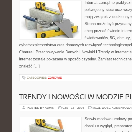
Internat.com.pl to praktyc
poświęcony sieci oraz wszy
mają związek z codziennym
Strona może być przydatny
chcą poznać świecie intern
światłowodów, 5G, chmury, 
cyberbezpieczeństwa oraz domowych rozwiązań technologicznych
Chmura i Przechowywanie Danych i Nowinki i Trendy w Internecie
internet zostaje pokazana w sposób czytelny. Zamiast techniczn
znaleźć […]
CATEGORIES:
ZDROWIE
TRENDY I NOWOŚCI W MODZIE PL
POSTED BY ADMIN
CZE - 15 - 2026
MOŻLIWOŚĆ KOMENTOWA
Serwis modowo-urodowy poś
dbaniu o wygląd, preparato