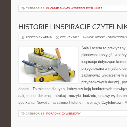
CATEGORIES:
KUCHNIE ŚWIATA W WERSJI ROŚLINNEJ
HISTORIE I INSPIRACJE CZYTELN
POSTED BY ADMIN
CZE - 7 - 2026
MOŻLIWOŚĆ KOMENTOWAN
Sala Lacerta to praktyczny
planowaniu przyjęć, w któr
inspiracje dotyczące komuni
przygotowana z myślą o os
zaplanować wydarzenie w s
przypadkowych decyzji, poś
chaosu. To miejsce dla tych, którzy szukają konkretnych rozwi
sali, menu, dekoracji, atrakcji, muzyki, budżetu, oprawy wydarze
spotkania. Nowości na stronie Historie i Inspiracje Czytelników i 
CATEGORIES:
PORADNIK ŻYWIENIOWY