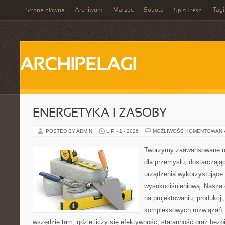
Archiwum
Marzec
Sobota
Tagi
Strona główna
Spis Treści
ARCHIPELAGI
ENERGETYKA I ZASOBY
POSTED BY ADMIN
LIP - 1 - 2026
MOŻLIWOŚĆ KOMENTOWAN
Tworzymy zaawansowane ro
dla przemysłu, dostarczaj
urządzenia wykorzystujące 
wysokociśnieniową. Nasza d
na projektowaniu, produkcji
kompleksowych rozwiązań, 
wszędzie tam, gdzie liczy się efektywność, staranność oraz be