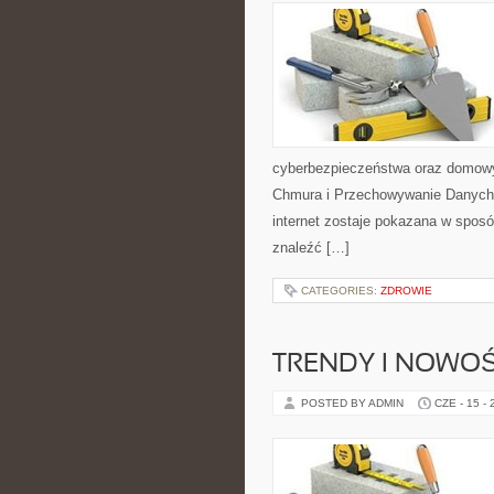
cyberbezpieczeństwa oraz domowy
Chmura i Przechowywanie Danych i
internet zostaje pokazana w sposó
znaleźć […]
CATEGORIES:
ZDROWIE
TRENDY I NOWOŚ
POSTED BY ADMIN
CZE - 15 -