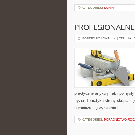
CATEGORIES:
KONIN
PROFESJONALNE 
POSTED BY ADMIN
CZE - 19 -
praktyczne artykuły, jak i pomysł
fryzur. Tematyka strony skupia s
ogranicza się wyłącznie […]
CATEGORIES:
PORADNICTWO ROD