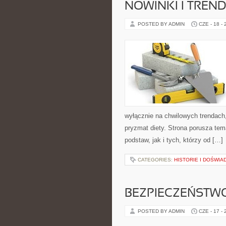
NOWINKI I TREN
POSTED BY ADMIN
CZE - 18 -
wyłącznie na chwilowych trendach,
pryzmat diety. Strona porusza te
podstaw, jak i tych, którzy od […]
CATEGORIES:
HISTORIE I DOŚWIA
BEZPIECZEŃSTWO
POSTED BY ADMIN
CZE - 17 -