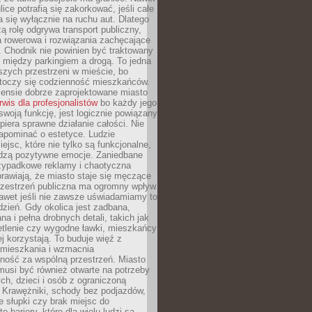
ice potrafią się zakorkować, jeśli całe
a się wyłącznie na ruchu aut. Dlatego
ą rolę odgrywa transport publiczny,
ra rowerowa i rozwiązania zachęcające
 Chodnik nie powinien być traktowany
 między parkingiem a drogą. To jedna
szych przestrzeni w mieście, bo
 toczy się codzienność mieszkańców.
nsie dobrze zaprojektowane miasto
rwis dla profesjonalistów
bo każdy jego
woją funkcję, jest logicznie powiązany
spiera sprawne działanie całości. Nie
apominać o estetyce. Ludzie
iejsc, które nie tylko są funkcjonalne,
udzą pozytywne emocje. Zaniedbane
rzypadkowe reklamy i chaotyczna
rawiają, że miasto staje się męczące
Przestrzeń publiczna ma ogromny wpływ
nawet jeśli nie zawsze uświadamiamy to
dzień. Gdy okolica jest zadbana,
a i pełna drobnych detali, takich jak
etlenie czy wygodne ławki, mieszkańcy
ej korzystają. To buduje więź z
mieszkania i wzmacnia
ność za wspólną przestrzeń. Miasto
musi być również otwarte na potrzeby
ch, dzieci i osób z ograniczoną
 Krawężniki, schody bez podjazdów,
e słupki czy brak miejsc do
 bariery, które dla wielu ludzi są