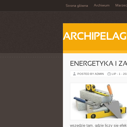
Archiwum
Marzec
Strona główna
ARCHIPELAG
ENERGETYKA I Z
POSTED BY ADMIN
LIP - 1 - 2
wszędzie tam, gdzie liczy się ef