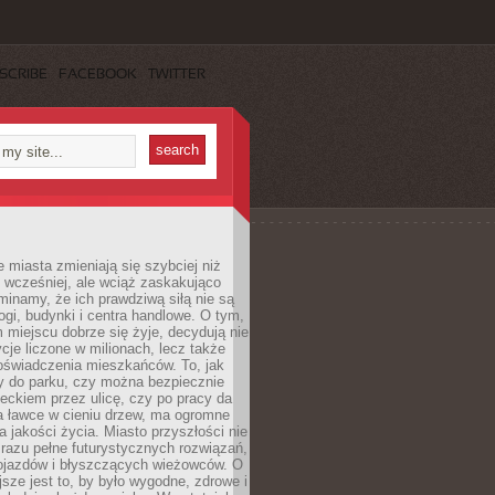
SCRIBE
FACEBOOK
TWITTER
miasta zmieniają się szybciej niż
 wcześniej, ale wciąż zaskakująco
inamy, że ich prawdziwą siłą nie są
ogi, budynki i centra handlowe. O tym,
miejscu dobrze się żyje, decydują nie
ycje liczone w milionach, lecz także
oświadczenia mieszkańców. To, jak
 do parku, czy można bezpiecznie
ieckiem przez ulicę, czy po pracy da
a ławce w cieniu drzew, ma ogromne
a jakości życia. Miasto przyszłości nie
razu pełne futurystycznych rozwiązań,
pojazdów i błyszczących wieżowców. O
jsze jest to, by było wygodne, zdrowe i