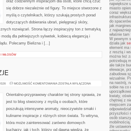
oraz codziennym inspiracjom dla osób, które chcą czuć
największe ul
się dobrze niezależnie od figury. To miejsce stworzone z
miasto opier
coraz większ
myślą o czytelnikach, którzy szukają prostych porad
infrastruktu
do spacerów.
dotyczących dobierania ubrań, pielęgnacji skóry,
jak margines
ych rozwiązań. Strona łączy inspiracyjny ton z tematyką
z najważniej
właśnie tam
ę modą dla pełniejszych sylwetek, kobiecą elegancją i
W pewnym se
ądu. Polecamy Bielizna i […]
działa jak
se
element ma s
z resztą i w
A I WŁOSÓW
można też z
potrzebują m
ale także b
elewacje, p
ZJE
zabudowa sp
wizualnie. 
na nastrój, 
PERFUMY
 2026
MOŻLIWOŚĆ KOMENTOWANIA
ZOSTAŁA WYŁĄCZONA
A
sobie na co 
OKAZJE
uporządkowan
Orientalno-przyprawowy charakter tej strony sprawia, że
kwiaty, oświ
chętniej z ni
jest to blog stworzony z myślą o osobach, które
miejscem za
poszukują intensywne aromaty, nieoczywiste smaki i
odpowiedzial
przyszłości 
kulinarne inspiracje z różnych stron świata. To witryna,
osób starszy
mobilnością.
która może zainteresować zarówno domowych
źle ustawion
kucharzy, jak i tych, którzy od dawna wiedzą, że
odpoczynku to