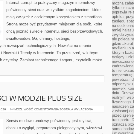
Internat.com.pl to praktyczny magazyn internetowy
można załatw
tylko oszczę
poświęcony sieci oraz wszystkim zagadnieniom, które
poprawia rel
apteka, przy
mają związek z codziennym korzystaniem z smartfona.
zasięgu spac
Strona może być przydatnym miejscem dla osób, które
na codzienne
mniej hałasu,
chcą poznać świecie internetu, sieci bezprzewodowych,
zwykłe życie
światłowodów, 5G, chmury, hostingu,
nie polega n
gdzie akurat
ch rozwiązań technologicznych. Nowości na stronie:
myśleniu o 
którym każd
 Nowinki i Trendy w Internecie. To przestrzeń, w którym
tysięcy lud
b czytelny. Zamiast technicznego żargonu, czytelnik może
nowoczesnego
zadrzewiona 
to nie luksu
temperaturę 
powietrza i 
odpoczynku.
niewielki ko
dniu. Drzewa
realnym wsp
CI W MODZIE PLUS SIZE
fizycznego. 
nasadzeń za
TRENDY
 2026
MOŻLIWOŚĆ KOMENTOWANIA
ZOSTAŁA WYŁĄCZONA
z własnej od
I
przeciążenie
NOWOŚCI
W
transportu. 
Serwis modowo-urodowy poświęcony jest stylowi,
MODZIE
oznacza prz
PLUS
dbaniu o wygląd, preparatom pielęgnacyjnym, wizażowi
samochodów 
SIZE
już wyraźnie