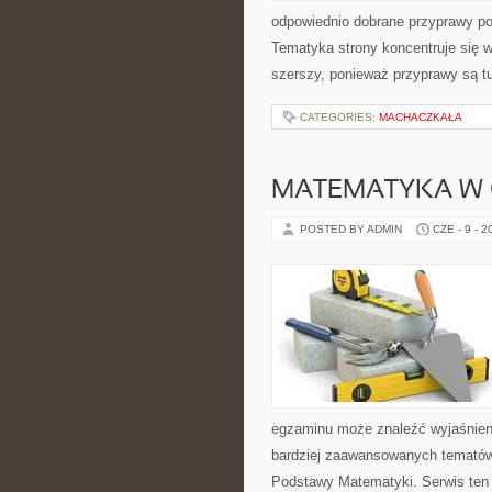
odpowiednio dobrane przyprawy pot
Tematyka strony koncentruje się wo
szerszy, ponieważ przyprawy są t
CATEGORIES:
MACHACZKAŁA
MATEMATYKA W 
POSTED BY ADMIN
CZE - 9 - 2
egzaminu może znaleźć wyjaśnien
bardziej zaawansowanych tematów
Podstawy Matematyki. Serwis ten