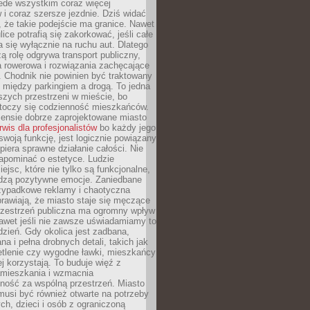
ede wszystkim coraz więcej
i coraz szersze jezdnie. Dziś widać
, że takie podejście ma granice. Nawet
ice potrafią się zakorkować, jeśli całe
a się wyłącznie na ruchu aut. Dlatego
ą rolę odgrywa transport publiczny,
ra rowerowa i rozwiązania zachęcające
 Chodnik nie powinien być traktowany
 między parkingiem a drogą. To jedna
szych przestrzeni w mieście, bo
 toczy się codzienność mieszkańców.
nsie dobrze zaprojektowane miasto
rwis dla profesjonalistów
bo każdy jego
woją funkcję, jest logicznie powiązany
spiera sprawne działanie całości. Nie
apominać o estetyce. Ludzie
iejsc, które nie tylko są funkcjonalne,
udzą pozytywne emocje. Zaniedbane
rzypadkowe reklamy i chaotyczna
rawiają, że miasto staje się męczące
Przestrzeń publiczna ma ogromny wpływ
nawet jeśli nie zawsze uświadamiamy to
dzień. Gdy okolica jest zadbana,
a i pełna drobnych detali, takich jak
etlenie czy wygodne ławki, mieszkańcy
ej korzystają. To buduje więź z
mieszkania i wzmacnia
ność za wspólną przestrzeń. Miasto
musi być również otwarte na potrzeby
ch, dzieci i osób z ograniczoną