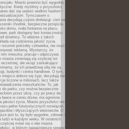
tencjału. Miasto powinno być wygodne,
ntyczne. Kiedy myślimy o przyszłości
 łatwo dać się uwieść wielkim hasłom i
wizualizacjom. Tymczasem o
sta decydują często drobiazgi: cień na
szeroki chodnik, bezpieczne przejście,
lisko domu, mała fontanna na placu,
ower, park dostępny bez konieczności
ół dzielnicy. To właśnie z takich
łada się codzienna jakość życia.
e rozumie potrzeby człowieka, nie musi
konywać reklamą. Wystarczy, że
 nim mieszka, pracuje i odpoczywa.
miasta zmieniają się szybciej niż
 wcześniej, ale wciąż zaskakująco
inamy, że ich prawdziwą siłą nie są
ogi, budynki i centra handlowe. O tym,
miejscu dobrze się żyje, decydują nie
ycje liczone w milionach, lecz także
oświadczenia mieszkańców. To, jak
 do parku, czy można bezpiecznie
ieckiem przez ulicę, czy po pracy da
a ławce w cieniu drzew, ma ogromne
a jakości życia. Miasto przyszłości nie
razu pełne futurystycznych rozwiązań,
pojazdów i błyszczących wieżowców. O
jsze jest to, by było wygodne, zdrowe i
a ludzi w każdym wieku. W ostatnich
 częściej mówi się o idei miasta
egłości, w którym najważniejsze sprawy