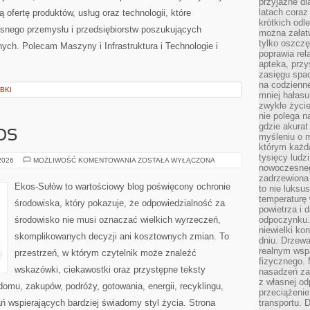
przyjazne dl
latach coraz
 ofertę produktów, usług oraz technologii, które
krótkich odl
snego przemysłu i przedsiębiorstw poszukujących
można załatw
tylko oszczę
ch. Polecam Maszyny i Infrastruktura i Technologie i
poprawia rel
apteka, przy
zasięgu spac
na codzienne
BKI
mniej hałasu,
zwykłe życie
nie polega n
gdzie akurat
OS
myśleniu o 
którym każd
tysięcy lud
CZYTELNICZY
 2026
MOŻLIWOŚĆ KOMENTOWANIA
ZOSTAŁA WYŁĄCZONA
nowoczesnego
GŁOS
zadrzewiona 
Ekos-Sułów to wartościowy blog poświęcony ochronie
to nie luksu
temperaturę 
środowiska, który pokazuje, że odpowiedzialność za
powietrza i 
środowisko nie musi oznaczać wielkich wyrzeczeń,
odpoczynku.
niewielki ko
skomplikowanych decyzji ani kosztownych zmian. To
dniu. Drzewa
realnym wsp
przestrzeń, w którym czytelnik może znaleźć
fizycznego. 
wskazówki, ciekawostki oraz przystępne teksty
nasadzeń za
z własnej od
omu, zakupów, podróży, gotowania, energii, recyklingu,
przeciążenie
ń wspierających bardziej świadomy styl życia. Strona
transportu. 