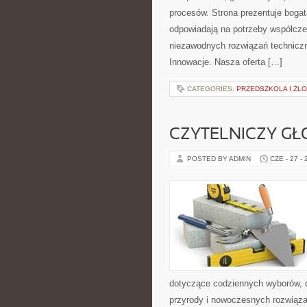
procesów. Strona prezentuje bogatą
odpowiadają na potrzeby współcze
niezawodnych rozwiązań techniczny
Innowacje. Nasza oferta […]
CATEGORIES:
PRZEDSZKOLA I ŻLO
CZYTELNICZY GŁ
POSTED BY ADMIN
CZE - 27 -
dotyczące codziennych wyborów, d
przyrody i nowoczesnych rozwiąza