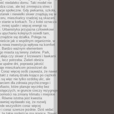
ić niedaleko domu. Taki model nie
dza czas, ale też zmniejsza stres i
acje społeczne. Gdy piekarnia, szkoła,
stanek i niewielki skwer znajdują się w
eru, mieszkańcy rzadziej są skazani
 stanie w korkach. To z kolei oznacza
 mniej spalin i więcej energii na
. Urbanistyka przyjazna człowiekowi
a upychaniu kolejnych osiedli tam,
 znajdzie się działka. Polega na
mieście jak o wspólnym organizmie, w
a nowa inwestycja wpływa na komfort
zi. Bardzo ważnym elementem
 miasta są tereny zielone. Park,
aleja czy skwer z krzewami i ławkami
s, lecz potrzeba. Zieleń obniża
w upalne dni, poprawia jakość
daje mieszkańcom przestrzeń do
 Coraz więcej osób zauważa, że nawet
ntakt z naturą działa kojąco po ciężkim
 są więc nie tylko ozdobą ulic, ale
arciem dla zdrowia psychicznego i
Miasto, które planuje wycinkę bez
stępczych, w gruncie rzeczy rezygnuje
porności na zmiany klimatu i miejskie
. Równie istotna jest kwestia
Dawniej wydawało się, że rozwój
ede wszystkim coraz więcej
i coraz szersze jezdnie. Dziś widać
, że takie podejście ma granice. Nawet