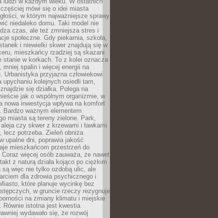
a ludzi w każdym wieku. W ostatnich
 częściej mówi się o idei miasta
egłości, w którym najważniejsze sprawy
ić niedaleko domu. Taki model nie
dza czas, ale też zmniejsza stres i
acje społeczne. Gdy piekarnia, szkoła,
stanek i niewielki skwer znajdują się w
eru, mieszkańcy rzadziej są skazani
 stanie w korkach. To z kolei oznacza
 mniej spalin i więcej energii na
. Urbanistyka przyjazna człowiekowi
a upychaniu kolejnych osiedli tam,
 znajdzie się działka. Polega na
mieście jak o wspólnym organizmie, w
a nowa inwestycja wpływa na komfort
zi. Bardzo ważnym elementem
 miasta są tereny zielone. Park,
aleja czy skwer z krzewami i ławkami
s, lecz potrzeba. Zieleń obniża
w upalne dni, poprawia jakość
daje mieszkańcom przestrzeń do
 Coraz więcej osób zauważa, że nawet
ntakt z naturą działa kojąco po ciężkim
 są więc nie tylko ozdobą ulic, ale
arciem dla zdrowia psychicznego i
Miasto, które planuje wycinkę bez
stępczych, w gruncie rzeczy rezygnuje
porności na zmiany klimatu i miejskie
. Równie istotna jest kwestia
Dawniej wydawało się, że rozwój