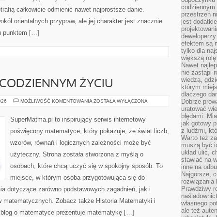
codziennym 
rafią całkowicie odmienić nawet najprostsze danie.
przestrzeń n
kół orientalnych przypraw, ale jej charakter jest znacznie
jest dodatki
projektowani
u punktem […]
deweloperzy
efektem są m
tylko dla na
większą rolę
Nawet najle
nie zastąpi
wiedzą, gdzi
CODZIENNYM ŻYCIU
którym miejs
dlaczego da
MATEMATYKA
Dobrze prow
026
MOŻLIWOŚĆ KOMENTOWANIA
ZOSTAŁA WYŁĄCZONA
W
uratować wi
CODZIENNYM
błędami. Mia
ŻYCIU
SuperMatma.pl to inspirujący serwis internetowy
jak gotowy 
z ludźmi, kt
poświęcony matematyce, który pokazuje, że świat liczb,
Warto też za
wzorów, równań i logicznych zależności może być
muszą być i
układ ulic, 
użyteczny. Strona została stworzona z myślą o
stawiać na w
osobach, które chcą uczyć się w spokojny sposób. To
inne na odb
Najgorsze, c
miejsce, w którym osoba przygotowująca się do
rozwiązania 
Prawdziwy r
ia dotyczące zarówno podstawowych zagadnień, jak i
naśladownic
 matematycznych. Zobacz także Historia Matematyki i
własnego po
ale też aute
 blog o matematyce prezentuje matematykę […]