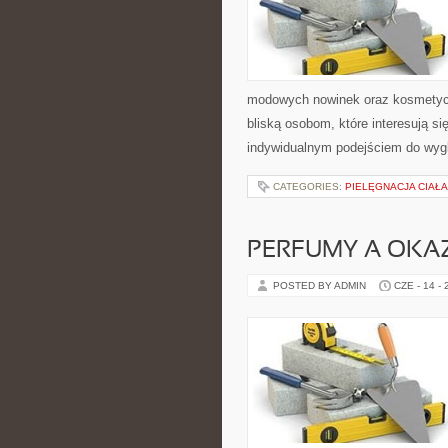
modowych nowinek oraz kosmetyczn
bliską osobom, które interesują si
indywidualnym podejściem do wygl
CATEGORIES:
PIELĘGNACJA CIAŁ
PERFUMY A OKA
POSTED BY ADMIN
CZE - 14 -