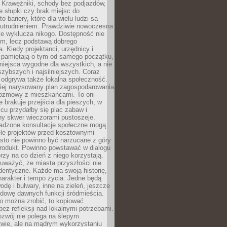
 Krawężniki, schody bez podjazdów,
e słupki czy brak miejsc do
 bariery, które dla wielu ludzi są
utrudnieniem. Prawdziwie nowoczesna
ie wyklucza nikogo. Dostępność nie
em, lecz podstawą dobrego
a. Kiedy projektanci, urzędnicy i
 pamiętają o tym od samego początku,
iejsca wygodne dla wszystkich, a nie
jszybszych i najsilniejszych. Coraz
 odgrywa także lokalna społeczność.
piej narysowany plan zagospodarowania
 rozmowy z mieszkańcami. To oni
e brakuje przejścia dla pieszych, w
cu przydałby się plac zabaw i
ny skwer wieczorami pustoszeje.
adzone konsultacje społeczne mogą
ele projektów przed kosztownymi
sto nie powinno być narzucane z góry
produkt. Powinno powstawać w dialogu
órzy na co dzień z niego korzystają.
uważyć, że miasta przyszłości nie
dentyczne. Każde ma swoją historię,
charakter i tempo życia. Jedne będą
odę i bulwary, inne na zieleń, jeszcze
udowę dawnych funkcji śródmieścia.
o można zrobić, to kopiować
bez refleksji nad lokalnymi potrzebami.
ozwój nie polega na ślepym
twie, ale na mądrym wykorzystaniu