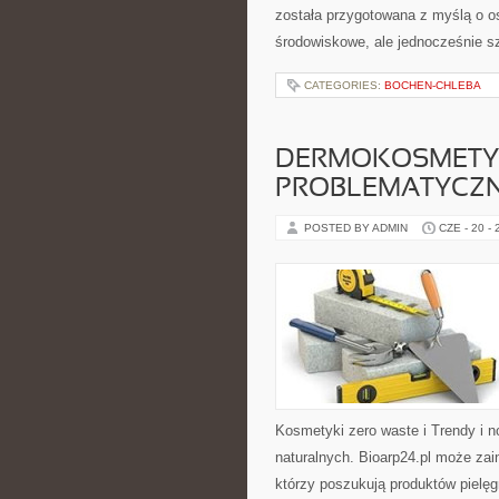
została przygotowana z myślą o o
środowiskowe, ale jednocześnie s
CATEGORIES:
BOCHEN-CHLEBA
DERMOKOSMETYK
PROBLEMATYCZ
POSTED BY ADMIN
CZE - 20 -
Kosmetyki zero waste i Trendy i
naturalnych. Bioarp24.pl może za
którzy poszukują produktów pielęg