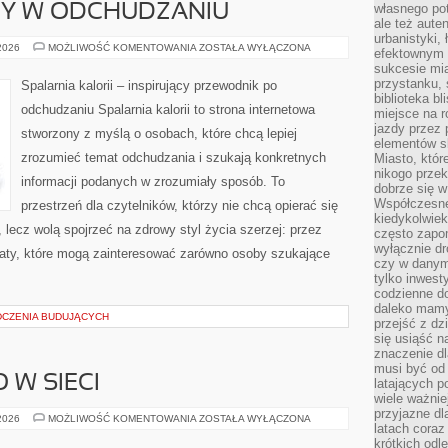
własnego po
DY W ODCHUDZANIU
ale też aute
urbanistyki,
NOWINKI
 2026
MOŻLIWOŚĆ KOMENTOWANIA
ZOSTAŁA WYŁĄCZONA
efektownym 
I
sukcesie mia
TRENDY
W
przystanku, 
Spalarnia kalorii – inspirujący przewodnik po
ODCHUDZANIU
biblioteka b
odchudzaniu Spalarnia kalorii to strona internetowa
miejsce na r
jazdy przez p
stworzony z myślą o osobach, które chcą lepiej
elementów sk
zrozumieć temat odchudzania i szukają konkretnych
Miasto, któr
nikogo prze
informacji podanych w zrozumiały sposób. To
dobrze się w
Współczesne 
przestrzeń dla czytelników, którzy nie chcą opierać się
kiedykolwiek
 lecz wolą spojrzeć na zdrowy styl życia szerzej: przez
często zapom
wyłącznie dr
maty, które mogą zainteresować zarówno osoby szukające
czy w danym 
tylko inwest
codzienne d
daleko mamy
DCZENIA BUDUJĄCYCH
przejść z dz
się usiąść n
znaczenie dl
musi być od 
 W SIECI
latających 
wiele ważnie
przyjazne dl
BEZPIECZEŃSTWO
 2026
MOŻLIWOŚĆ KOMENTOWANIA
ZOSTAŁA WYŁĄCZONA
latach coraz
W
SIECI
krótkich odl