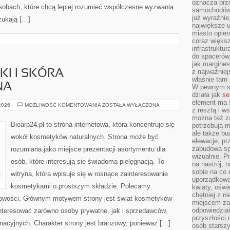
oznacza prz
sobach, które chcą lepiej rozumieć współczesne wyzwania
samochodów 
już wyraźnie
zukają […]
największe ul
miasto opier
coraz większ
infrastruktu
do spacerów.
jak margines
z najważniej
I I SKÓRA
właśnie tam
NA
W pewnym se
działa jak
se
element ma s
DERMOKOSMETYKI
 2026
MOŻLIWOŚĆ KOMENTOWANIA
ZOSTAŁA WYŁĄCZONA
z resztą i w
I
SKÓRA
można też z
PROBLEMATYCZNA
Bioarp24.pl to strona internetowa, która koncentruje się
potrzebują m
ale także b
wokół kosmetyków naturalnych. Strona może być
elewacje, p
zabudowa sp
rozumiana jako miejsce prezentacji asortymentu dla
wizualnie. 
osób, które interesują się świadomą pielęgnacją. To
na nastrój, 
sobie na co 
witryna, która wpisuje się w rosnące zainteresowanie
uporządkowan
kosmetykami o prostszym składzie. Polecamy
kwiaty, oświ
chętniej z ni
 nowości. Głównym motywem strony jest świat kosmetyków
miejscem za
odpowiedzial
interesować zarówno osoby prywatne, jak i sprzedawców,
przyszłości 
nacyjnych. Charakter strony jest branżowy, ponieważ […]
osób starszy