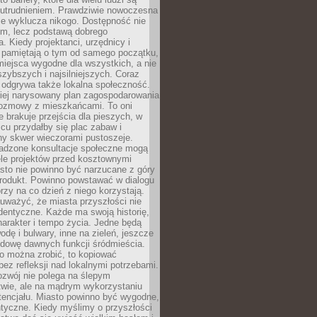
utrudnieniem. Prawdziwie nowoczesna
ie wyklucza nikogo. Dostępność nie
em, lecz podstawą dobrego
a. Kiedy projektanci, urzędnicy i
 pamiętają o tym od samego początku,
iejsca wygodne dla wszystkich, a nie
jszybszych i najsilniejszych. Coraz
 odgrywa także lokalna społeczność.
piej narysowany plan zagospodarowania
 rozmowy z mieszkańcami. To oni
e brakuje przejścia dla pieszych, w
cu przydałby się plac zabaw i
ny skwer wieczorami pustoszeje.
adzone konsultacje społeczne mogą
ele projektów przed kosztownymi
sto nie powinno być narzucane z góry
produkt. Powinno powstawać w dialogu
órzy na co dzień z niego korzystają.
uważyć, że miasta przyszłości nie
dentyczne. Każde ma swoją historię,
charakter i tempo życia. Jedne będą
odę i bulwary, inne na zieleń, jeszcze
udowę dawnych funkcji śródmieścia.
o można zrobić, to kopiować
bez refleksji nad lokalnymi potrzebami.
ozwój nie polega na ślepym
twie, ale na mądrym wykorzystaniu
tencjału. Miasto powinno być wygodne,
ntyczne. Kiedy myślimy o przyszłości