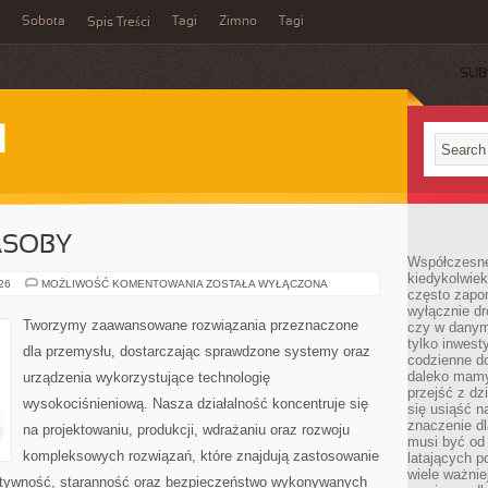
Sobota
Tagi
Zimno
Tagi
Spis Treści
SUB
I
ASOBY
Współczesne 
kiedykolwiek
ENERGETYKA
026
MOŻLIWOŚĆ KOMENTOWANIA
ZOSTAŁA WYŁĄCZONA
często zapom
I
ZASOBY
wyłącznie dr
Tworzymy zaawansowane rozwiązania przeznaczone
czy w danym 
tylko inwest
dla przemysłu, dostarczając sprawdzone systemy oraz
codzienne d
daleko mamy
urządzenia wykorzystujące technologię
przejść z dz
wysokociśnieniową. Nasza działalność koncentruje się
się usiąść n
znaczenie dl
na projektowaniu, produkcji, wdrażaniu oraz rozwoju
musi być od 
kompleksowych rozwiązań, które znajdują zastosowanie
latających 
wiele ważnie
ektywność, staranność oraz bezpieczeństwo wykonywanych