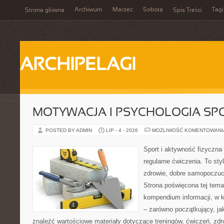
Archiwum
Marzec
Sobota
Tagi
Strona główna
Spis Treści
ARCHIPELAGI
MOTYWACJA I PSYCHOLOGIA SP
POSTED BY ADMIN
LIP - 4 - 2026
MOŻLIWOŚĆ KOMENTOWAN
Sport i aktywność fizyczna 
regularne ćwiczenia. To sty
zdrowie, dobre samopoczuci
Strona poświęcona tej tem
kompendium informacji, w k
– zarówno początkujący, j
znaleźć wartościowe materiały dotyczące treningów, ćwiczeń, zdr