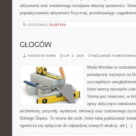
odżywiania oraz świadomego rozwijania własnej sprawności. Serwi
popularyzowaniu aktywności fizycznej, przedstawiając zagadnien
CATEGORIES:
PLASTYKA
GŁOGÓW
POSTED BY ADMIN
LIP - 2 - 2026
MOŻLIWOŚĆ KOMENTOWAN
Moda Wrocław to rozbudowa
poświęcony turystyce na D
szczególnym uwzględnienie
które tworzą niezwykle cie
Strona jest miejscem, w k
opisy dotyczące zwiedzania, 
architektury, przyrody, wydarzeń, rekreacji oraz codziennego życ
Dolnego Śląska. To strona dla osób, które lubią podróżować świ
ogranicza się wyłącznie do najbardziej znanych atrakcji, ale […]