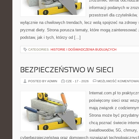
zrozumieć temat odchudzan
informacji podanych w zroz
przestrzeń dla czytelników,
wyłącznie na chwilowych trendach, lecz wolą spojrzeć na zdrowy s
pryzmat diety. Strona porusza tematy, które mogą zainteresować
podstaw, jak i tych, którzy od […]
CATEGORIES:
HISTORIE I DOŚWIADCZENIA BUDUJĄCYCH
BEZPIECZEŃSTWO W SIECI
POSTED BY ADMIN
CZE - 17 - 2026
MOŻLIWOŚĆ KOMENTOWA
Internat.com.pl to praktyc
poświęcony sieci oraz wszy
mają związek z codziennym
Strona może być przydatny
chcą poznać świecie intern
światłowodów, 5G, chmury, 
cyberbezpieczeństwa oraz domowych rozwiązań technologicznych