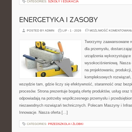
CATEGORIES:
SZKOŁY I EDUKACJA
ENERGETYKA I ZASOBY
POSTED BY ADMIN
LIP - 1 - 2026
MOŻLIWOŚĆ KOMENTOWAN
Tworzymy zaawansowane ro
dla przemysłu, dostarczaj
urządzenia wykorzystujące 
wysokociśnieniową. Nasza d
na projektowaniu, produkcji
kompleksowych rozwiązań, 
wszędzie tam, gdzie liczy się efektywność, staranność oraz be
procesów. Strona prezentuje bogatą ofertę produktów, usług oraz t
odpowiadają na potrzeby współczesnego przemysłu i przedsiębio
niezawodnych rozwiązań technicznych. Polecam Maszyny i Infrastr
Innowacje. Nasza oferta […]
CATEGORIES:
PRZEDSZKOLA I ŻLOBKI