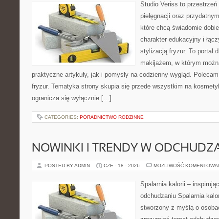
Studio Veriss to przestrzeń
pielęgnacji oraz przydatny
które chcą świadomie dobi
charakter edukacyjny i łąc
stylizacją fryzur. To portal
makijażem, w którym możn
praktyczne artykuły, jak i pomysły na codzienny wygląd. Polecam 
fryzur. Tematyka strony skupia się przede wszystkim na kosmety
ogranicza się wyłącznie […]
CATEGORIES:
PORADNICTWO RODZINNE
NOWINKI I TRENDY W ODCHUDZ
POSTED BY ADMIN
CZE - 18 - 2026
MOŻLIWOŚĆ KOMENTOWA
Spalarnia kalorii – inspiruj
odchudzaniu Spalarnia kalor
stworzony z myślą o osobac