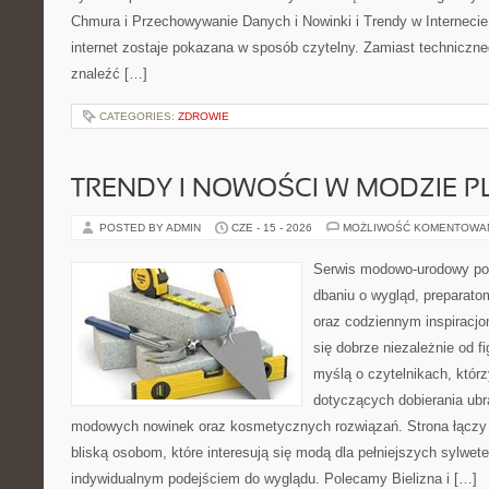
Chmura i Przechowywanie Danych i Nowinki i Trendy w Internecie
internet zostaje pokazana w sposób czytelny. Zamiast techniczn
znaleźć […]
CATEGORIES:
ZDROWIE
TRENDY I NOWOŚCI W MODZIE PL
POSTED BY ADMIN
CZE - 15 - 2026
MOŻLIWOŚĆ KOMENTOWA
Serwis modowo-urodowy poś
dbaniu o wygląd, preparato
oraz codziennym inspiracjo
się dobrze niezależnie od f
myślą o czytelnikach, któr
dotyczących dobierania ubra
modowych nowinek oraz kosmetycznych rozwiązań. Strona łączy i
bliską osobom, które interesują się modą dla pełniejszych sylwete
indywidualnym podejściem do wyglądu. Polecamy Bielizna i […]