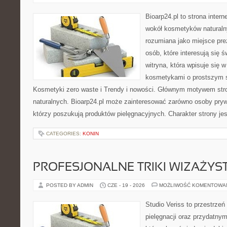
Bioarp24.pl to strona intern
wokół kosmetyków naturaln
rozumiana jako miejsce pre
osób, które interesują się 
witryna, która wpisuje się 
kosmetykami o prostszym 
Kosmetyki zero waste i Trendy i nowości. Głównym motywem str
naturalnych. Bioarp24.pl może zainteresować zarówno osoby pryw
którzy poszukują produktów pielęgnacyjnych. Charakter strony je
CATEGORIES:
KONIN
PROFESJONALNE TRIKI WIZAŻY
POSTED BY ADMIN
CZE - 19 - 2026
MOŻLIWOŚĆ KOMENTOWA
Studio Veriss to przestrzeń
pielęgnacji oraz przydatny