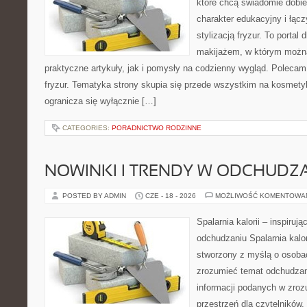
które chcą świadomie dobi
charakter edukacyjny i łąc
stylizacją fryzur. To portal
makijażem, w którym możn
praktyczne artykuły, jak i pomysły na codzienny wygląd. Polecam 
fryzur. Tematyka strony skupia się przede wszystkim na kosmety
ogranicza się wyłącznie […]
CATEGORIES:
PORADNICTWO RODZINNE
NOWINKI I TRENDY W ODCHUDZ
POSTED BY ADMIN
CZE - 18 - 2026
MOŻLIWOŚĆ KOMENTOWA
Spalarnia kalorii – inspiruj
odchudzaniu Spalarnia kalor
stworzony z myślą o osobac
zrozumieć temat odchudzan
informacji podanych w zroz
przestrzeń dla czytelników,