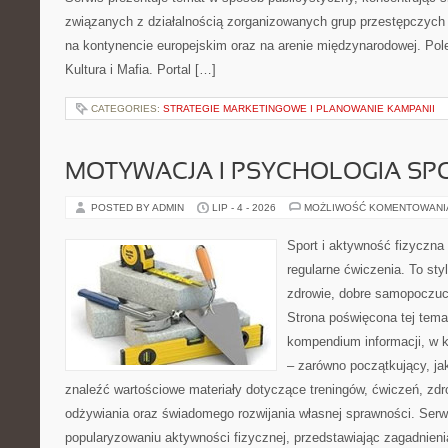
związanych z działalnością zorganizowanych grup przestępczych 
na kontynencie europejskim oraz na arenie międzynarodowej. Pole
Kultura i Mafia. Portal […]
CATEGORIES:
STRATEGIE MARKETINGOWE I PLANOWANIE KAMPANII
MOTYWACJA I PSYCHOLOGIA SP
POSTED BY ADMIN
LIP - 4 - 2026
MOŻLIWOŚĆ KOMENTOWAN
Sport i aktywność fizyczna 
regularne ćwiczenia. To sty
zdrowie, dobre samopoczuci
Strona poświęcona tej tem
kompendium informacji, w k
– zarówno początkujący, j
znaleźć wartościowe materiały dotyczące treningów, ćwiczeń, zdr
odżywiania oraz świadomego rozwijania własnej sprawności. Serwi
popularyzowaniu aktywności fizycznej, przedstawiając zagadnien