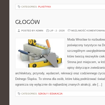
CATEGORIES:
PLASTYKA
GŁOGÓW
POSTED BY ADMIN
LIP - 2 - 2026
MOŻLIWOŚĆ KOMENTOWAN
Moda Wrocław to rozbudowa
poświęcony turystyce na D
szczególnym uwzględnienie
które tworzą niezwykle cie
Strona jest miejscem, w k
opisy dotyczące zwiedzania, 
architektury, przyrody, wydarzeń, rekreacji oraz codziennego życ
Dolnego Śląska. To strona dla osób, które lubią podróżować świ
ogranicza się wyłącznie do najbardziej znanych atrakcji, ale […]
CATEGORIES:
SZKOŁY I EDUKACJA