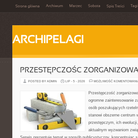
Archiwum
Marzec
Sobota
Tagi
Strona główna
Spis Treści
ARCHIPELAGI
PRZESTĘPCZOŚC ZORGANIZOW
POSTED BY ADMIN
LIP - 5 - 2026
MOŻLIWOŚĆ KOMENTOWAN
Przestępczość zorganizowan
ogromne zainteresowanie za
osób poszukujących rzeteln
stanowi obszerne centrum 
przestępczym, ich ewolucji,
aktualnym wyzwaniom zwi
Serwis prezentuje temat w sposób publicystyczny, koncentrując s