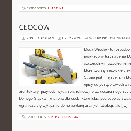
CATEGORIES:
PLASTYKA
GŁOGÓW
POSTED BY ADMIN
LIP - 2 - 2026
MOŻLIWOŚĆ KOMENTOWAN
Moda Wrocław to rozbudowa
poświęcony turystyce na D
szczególnym uwzględnienie
które tworzą niezwykle cie
Strona jest miejscem, w k
opisy dotyczące zwiedzania, 
architektury, przyrody, wydarzeń, rekreacji oraz codziennego życ
Dolnego Śląska. To strona dla osób, które lubią podróżować świ
ogranicza się wyłącznie do najbardziej znanych atrakcji, ale […]
CATEGORIES:
SZKOŁY I EDUKACJA