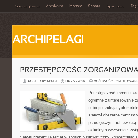
Archiwum
Marzec
Sobota
Tagi
Strona główna
Spis Treści
ARCHIPELAGI
PRZESTĘPCZOŚC ZORGANIZOW
POSTED BY ADMIN
LIP - 5 - 2026
MOŻLIWOŚĆ KOMENTOWAN
Przestępczość zorganizowan
ogromne zainteresowanie za
osób poszukujących rzeteln
stanowi obszerne centrum 
przestępczym, ich ewolucji,
aktualnym wyzwaniom zwi
Serwis prezentuje temat w sposób publicystyczny, koncentrując s