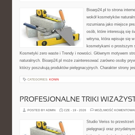
Bioarp24.pl to strona intern
wokół kosmetyków naturaln
rozumiana jako miejsce pre
osób, które interesują się 
witryna, która wpisuje się 
kosmetykami o prostszym 
Kosmetyki zero waste i Trendy i nowości. Głównym motywem str
naturalnych. Bioarp24.pl może zainteresować zarówno osoby pryw
którzy poszukują produktów pielęgnacyjnych. Charakter strony je
CATEGORIES:
KONIN
PROFESJONALNE TRIKI WIZAŻY
POSTED BY ADMIN
CZE - 19 - 2026
MOŻLIWOŚĆ KOMENTOWA
Studio Veriss to przestrzeń
pielęgnacji oraz przydatny