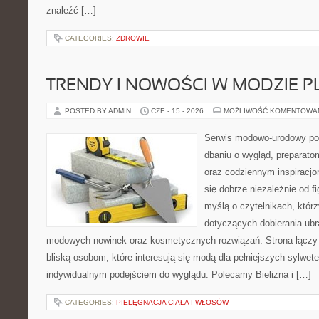
znaleźć […]
CATEGORIES:
ZDROWIE
TRENDY I NOWOŚCI W MODZIE PL
POSTED BY ADMIN
CZE - 15 - 2026
MOŻLIWOŚĆ KOMENTOWA
Serwis modowo-urodowy poś
dbaniu o wygląd, preparato
oraz codziennym inspiracjo
się dobrze niezależnie od f
myślą o czytelnikach, któr
dotyczących dobierania ubra
modowych nowinek oraz kosmetycznych rozwiązań. Strona łączy i
bliską osobom, które interesują się modą dla pełniejszych sylwete
indywidualnym podejściem do wyglądu. Polecamy Bielizna i […]
CATEGORIES:
PIELĘGNACJA CIAŁA I WŁOSÓW