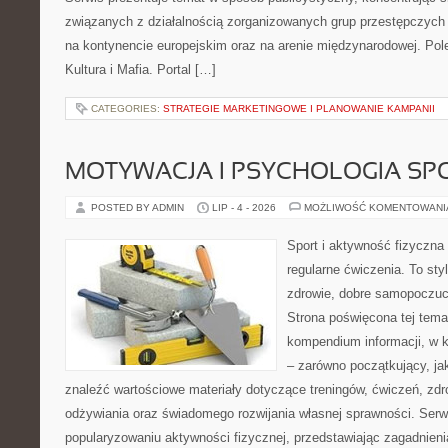
związanych z działalnością zorganizowanych grup przestępczych 
na kontynencie europejskim oraz na arenie międzynarodowej. Pole
Kultura i Mafia. Portal […]
CATEGORIES:
STRATEGIE MARKETINGOWE I PLANOWANIE KAMPANII
MOTYWACJA I PSYCHOLOGIA SP
POSTED BY ADMIN
LIP - 4 - 2026
MOŻLIWOŚĆ KOMENTOWAN
Sport i aktywność fizyczna 
regularne ćwiczenia. To sty
zdrowie, dobre samopoczuci
Strona poświęcona tej tem
kompendium informacji, w k
– zarówno początkujący, j
znaleźć wartościowe materiały dotyczące treningów, ćwiczeń, zdr
odżywiania oraz świadomego rozwijania własnej sprawności. Serwi
popularyzowaniu aktywności fizycznej, przedstawiając zagadnien