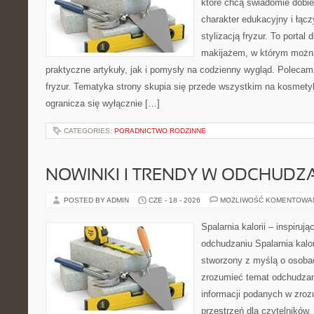
które chcą świadomie dobi
charakter edukacyjny i łąc
stylizacją fryzur. To portal
makijażem, w którym możn
praktyczne artykuły, jak i pomysły na codzienny wygląd. Polecam 
fryzur. Tematyka strony skupia się przede wszystkim na kosmety
ogranicza się wyłącznie […]
CATEGORIES:
PORADNICTWO RODZINNE
NOWINKI I TRENDY W ODCHUDZ
POSTED BY ADMIN
CZE - 18 - 2026
MOŻLIWOŚĆ KOMENTOWA
Spalarnia kalorii – inspiruj
odchudzaniu Spalarnia kalor
stworzony z myślą o osobac
zrozumieć temat odchudzan
informacji podanych w zroz
przestrzeń dla czytelników,